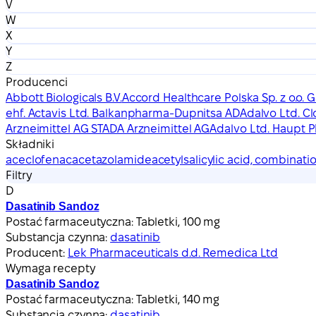
V
W
X
Y
Z
Producenci
Abbott Biologicals B.V.
Accord Healthcare Polska Sp. z o.o. 
ehf. Actavis Ltd. Balkanpharma-Dupnitsa AD
Adalvo Ltd. C
Arzneimittel AG STADA Arzneimittel AG
Adalvo Ltd. Haupt
Składniki
aceclofenac
acetazolamide
acetylsalicylic acid, combinati
Filtry
D
Dasatinib Sandoz
Postać farmaceutyczna:
Tabletki, 100 mg
Substancja czynna:
dasatinib
Producent:
Lek Pharmaceuticals d.d. Remedica Ltd
Wymaga recepty
Dasatinib Sandoz
Postać farmaceutyczna:
Tabletki, 140 mg
Substancja czynna:
dasatinib