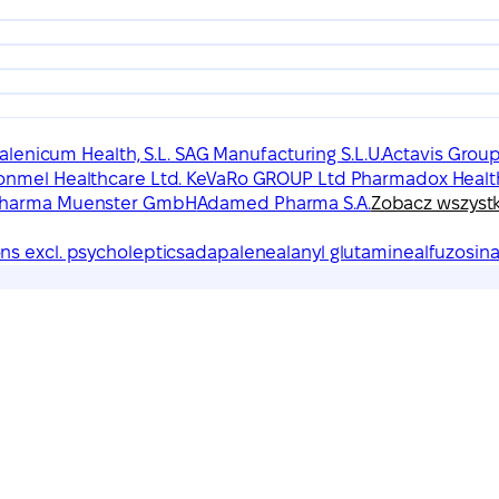
Galenicum Health, S.L. SAG Manufacturing S.L.U.
Actavis Group
lonmel Healthcare Ltd. KeVaRo GROUP Ltd Pharmadox Healt
 Pharma Muenster GmbH
Adamed Pharma S.A.
Zobacz wszyst
ons excl. psycholeptics
adapalene
alanyl glutamine
alfuzosin
a