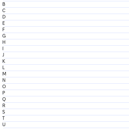
B
C
D
E
F
G
H
I
J
K
L
M
N
O
P
Q
R
S
T
U