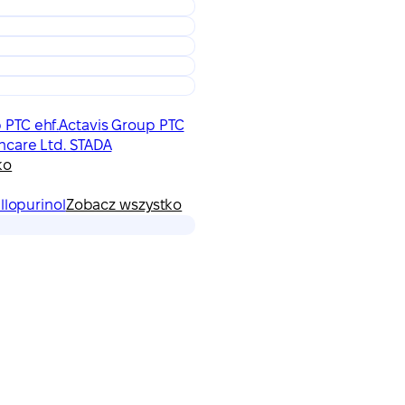
 PTC ehf.
Actavis Group PTC
hcare Ltd. STADA
ko
llopurinol
Zobacz wszystko