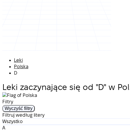
Leki
Polska
D
Leki zaczynające się od "D" w Po
Filtry
Wyczyść filtry
Filtruj według litery
Wszystko
A