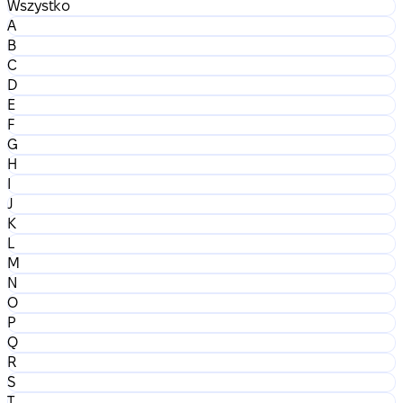
Wszystko
A
B
C
D
E
F
G
H
I
J
K
L
M
N
O
P
Q
R
S
T