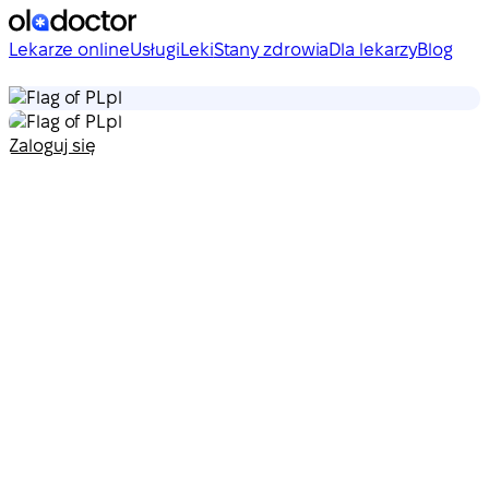
Lekarze online
Usługi
Leki
Stany zdrowia
Dla lekarzy
Blog
pl
pl
Zaloguj się