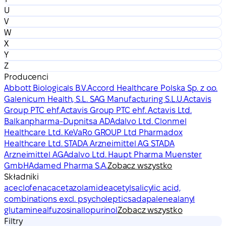
U
V
W
X
Y
Z
Producenci
Abbott Biologicals B.V.
Accord Healthcare Polska Sp. z o.o.
Galenicum Health, S.L. SAG Manufacturing S.L.U.
Actavis
Group PTC ehf.
Actavis Group PTC ehf. Actavis Ltd.
Balkanpharma-Dupnitsa AD
Adalvo Ltd. Clonmel
Healthcare Ltd. KeVaRo GROUP Ltd Pharmadox
Healthcare Ltd. STADA Arzneimittel AG STADA
Arzneimittel AG
Adalvo Ltd. Haupt Pharma Muenster
GmbH
Adamed Pharma S.A.
Zobacz wszystko
Składniki
aceclofenac
acetazolamide
acetylsalicylic acid,
combinations excl. psycholeptics
adapalene
alanyl
glutamine
alfuzosin
allopurinol
Zobacz wszystko
Filtry