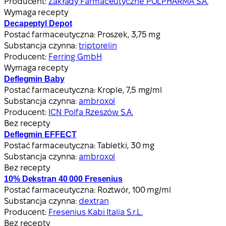
Producent:
Zakłady Farmaceutyczne POLPHARMA S.A.
Wymaga recepty
Decapeptyl Depot
Postać farmaceutyczna:
Proszek, 3,75 mg
Substancja czynna:
triptorelin
Producent:
Ferring GmbH
Wymaga recepty
Deflegmin Baby
Postać farmaceutyczna:
Krople, 7,5 mg/ml
Substancja czynna:
ambroxol
Producent:
ICN Polfa Rzeszów S.A.
Bez recepty
Deflegmin EFFECT
Postać farmaceutyczna:
Tabletki, 30 mg
Substancja czynna:
ambroxol
Bez recepty
10% Dekstran 40 000 Fresenius
Postać farmaceutyczna:
Roztwór, 100 mg/ml
Substancja czynna:
dextran
Producent:
Fresenius Kabi Italia S.r.L.
Bez recepty