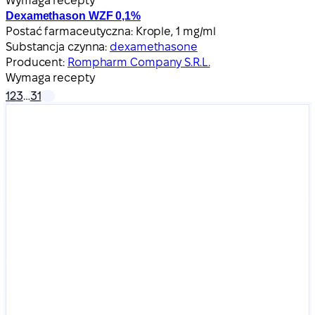
Wymaga recepty
Dexamethason WZF 0,1%
Postać farmaceutyczna:
Krople, 1 mg/ml
Substancja czynna:
dexamethasone
Producent:
Rompharm Company S.R.L.
Wymaga recepty
1
2
3
…
31