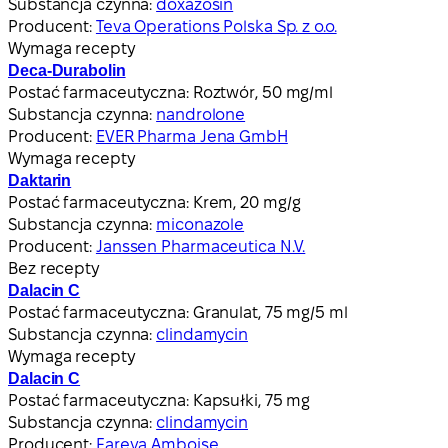
Substancja czynna:
doxazosin
Producent:
Teva Operations Polska Sp. z o.o.
Wymaga recepty
Deca-Durabolin
Postać farmaceutyczna:
Roztwór, 50 mg/ml
Substancja czynna:
nandrolone
Producent:
EVER Pharma Jena GmbH
Wymaga recepty
Daktarin
Postać farmaceutyczna:
Krem, 20 mg/g
Substancja czynna:
miconazole
Producent:
Janssen Pharmaceutica N.V.
Bez recepty
Dalacin C
Postać farmaceutyczna:
Granulat, 75 mg/5 ml
Substancja czynna:
clindamycin
Wymaga recepty
Dalacin C
Postać farmaceutyczna:
Kapsułki, 75 mg
Substancja czynna:
clindamycin
Producent:
Fareva Amboise