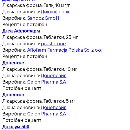
Лікарська форма:
Гель, 10 мг/г
Діюча речовина:
Диклофенак
Виробник:
Sandoz GmbH
Рецепт не потрібен
Дгеа Афлофарм
Лікарська форма:
Таблетки, 25 мг
Діюча речовина:
prasterone
Виробник:
Aflofarm Farmacja Polska Sp. z o.o.
Рецепт не потрібен
Донепекс
Лікарська форма:
Таблетки, 10 мг
Діюча речовина:
Донепезил
Виробник:
Celon Pharma S.A.
Потрібен рецепт
Донепекс
Лікарська форма:
Таблетки, 5 мг
Діюча речовина:
Донепезил
Виробник:
Celon Pharma S.A.
Потрібен рецепт
Доксіум 500