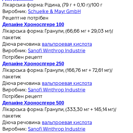
Лікарська форма:
Рідина, (79 г + 0,10 г)/100 г
Виробник:
Schuelke & Mayr GmbH
Рецепт не потрібен
Депакіне Хроноспгере 100
Лікарська форма:
Гранули, (66,66 мг + 29,03 мг)/
пакетик
Діюча речовина:
вальпроевая кислота
Виробник:
Sanofi Winthrop Industrie
Потрібен рецепт
Депакіне Хроноспгере 250
Лікарська форма:
Гранули, (166,76 мг + 72,61 мг)/
пакетик
Діюча речовина:
вальпроевая кислота
Виробник:
Sanofi Winthrop Industrie
Потрібен рецепт
Депакіне Хроноспгере 500
Лікарська форма:
Гранули, (333,30 мг + 145,14 мг)/
пакетик
Діюча речовина:
вальпроевая кислота
Виробник:
Sanofi Winthrop Industrie