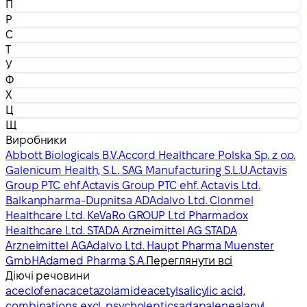
П
Р
С
Т
У
Ф
Х
Ц
Щ
Виробники
Abbott Biologicals B.V.
Accord Healthcare Polska Sp. z o.o.
Galenicum Health, S.L. SAG Manufacturing S.L.U.
Actavis
Group PTC ehf.
Actavis Group PTC ehf. Actavis Ltd.
Balkanpharma-Dupnitsa AD
Adalvo Ltd. Clonmel
Healthcare Ltd. KeVaRo GROUP Ltd Pharmadox
Healthcare Ltd. STADA Arzneimittel AG STADA
Arzneimittel AG
Adalvo Ltd. Haupt Pharma Muenster
GmbH
Adamed Pharma S.A.
Переглянути всі
Діючі речовини
aceclofenac
acetazolamide
acetylsalicylic acid,
combinations excl. psycholeptics
adapalene
alanyl