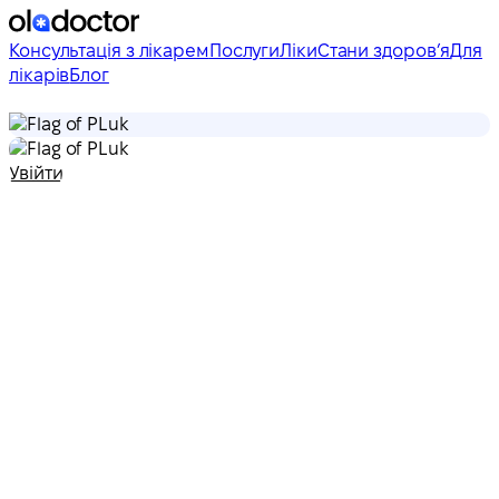
Консультація з лікарем
Послуги
Ліки
Стани здоровʼя
Для
лікарів
Блог
uk
uk
Увійти