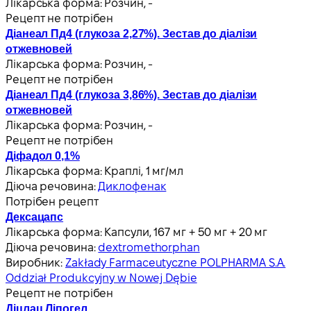
Лікарська форма:
Розчин, -
Рецепт не потрібен
Діанеал Пд4 (глукоза 2,27%). Зестав до діалізи
отжевновей
Лікарська форма:
Розчин, -
Рецепт не потрібен
Діанеал Пд4 (глукоза 3,86%). Зестав до діалізи
отжевновей
Лікарська форма:
Розчин, -
Рецепт не потрібен
Діфадол 0,1%
Лікарська форма:
Краплі, 1 мг/мл
Діюча речовина:
Диклофенак
Потрібен рецепт
Дексацапс
Лікарська форма:
Капсули, 167 мг + 50 мг + 20 мг
Діюча речовина:
dextromethorphan
Виробник:
Zakłady Farmaceutyczne POLPHARMA S.A.
Oddział Produkcyjny w Nowej Dębie
Рецепт не потрібен
Діцлац Ліпогел