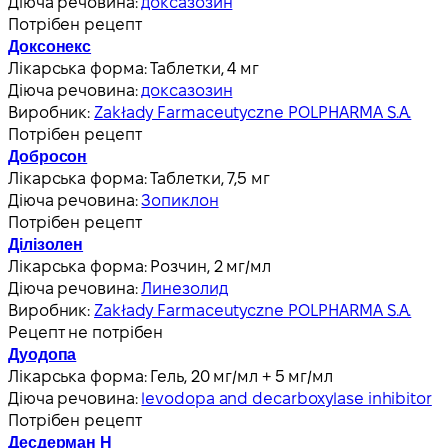
Діюча речовина:
доксазозин
Потрібен рецепт
Доксонекс
Лікарська форма:
Таблетки, 4 мг
Діюча речовина:
доксазозин
Виробник:
Zakłady Farmaceutyczne POLPHARMA S.A.
Потрібен рецепт
Добросон
Лікарська форма:
Таблетки, 7,5 мг
Діюча речовина:
Зопиклон
Потрібен рецепт
Ділізолен
Лікарська форма:
Розчин, 2 мг/мл
Діюча речовина:
Линезолид
Виробник:
Zakłady Farmaceutyczne POLPHARMA S.A.
Рецепт не потрібен
Дуодопа
Лікарська форма:
Гель, 20 мг/мл + 5 мг/мл
Діюча речовина:
levodopa and decarboxylase inhibitor
Потрібен рецепт
Десдерман Н