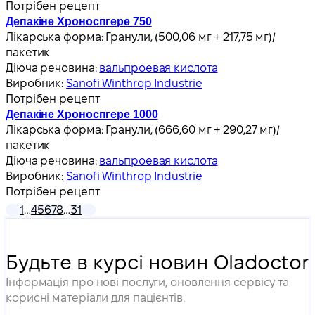
Потрібен рецепт
Депакіне Хроноспгере 750
Лікарська форма:
Гранули, (500,06 мг + 217,75 мг)/
пакетик
Діюча речовина:
вальпроевая кислота
Виробник:
Sanofi Winthrop Industrie
Потрібен рецепт
Депакіне Хроноспгере 1000
Лікарська форма:
Гранули, (666,60 мг + 290,27 мг)/
пакетик
Діюча речовина:
вальпроевая кислота
Виробник:
Sanofi Winthrop Industrie
Потрібен рецепт
1
…
4
5
6
7
8
…
31
Будьте в курсі новин Oladoctor
Інформація про нові послуги, оновлення сервісу та
корисні матеріали для пацієнтів.