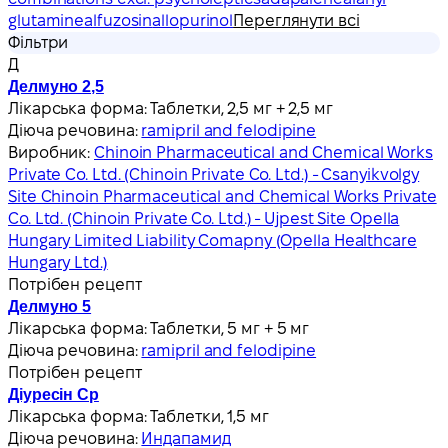
glutamine
alfuzosin
allopurinol
Переглянути всі
Фільтри
Д
Делмуно 2,5
Лікарська форма:
Таблетки, 2,5 мг + 2,5 мг
Діюча речовина:
ramipril and felodipine
Виробник:
Chinoin Pharmaceutical and Chemical Works
Private Co. Ltd. (Chinoin Private Co. Ltd.) - Csanyikvolgy
Site Chinoin Pharmaceutical and Chemical Works Private
Co. Ltd. (Chinoin Private Co. Ltd.) - Ujpest Site Opella
Hungary Limited Liability Comapny (Opella Healthcare
Hungary Ltd.)
Потрібен рецепт
Делмуно 5
Лікарська форма:
Таблетки, 5 мг + 5 мг
Діюча речовина:
ramipril and felodipine
Потрібен рецепт
Діуресін Ср
Лікарська форма:
Таблетки, 1,5 мг
Діюча речовина:
Индапамид