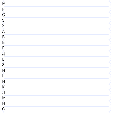
M
P
Q
S
X
А
Б
В
Г
Д
Е
З
И
І
Й
К
Л
М
Н
О