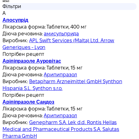
Фільтри
А
Апосупрід
Лікарська форма:
Таблетки, 400 мг
Діюча речовина:
амисульприда
Виробник:
APL Swift Services (Malta) Ltd. Arrow
Generiques - Lyon
Потрібен рецепт
Аріпіпразоле Ауровітас
Лікарська форма:
Таблетки, 15 мг
Діюча речовина:
Арипипразол
Виробник:
Betapharm Arzneimittel GmbH Synthon
Hispania S.L. Synthon s.r.o.
Потрібен рецепт
Аріпіпразоле Сандоз
Лікарська форма:
Таблетки, 15 мг
Діюча речовина:
Арипипразол
Виробник:
Genepharm S.A. Lek d.d. Rontis Hellas
Medical and Pharmaceutical Products S.A. Salutas
Pharma GmbH