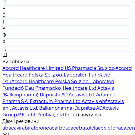
П
Р
С
Т
У
Ф
Х
Ц
Щ
Виробники
Accord Healthcare Limited US Pharmacia Sp. z o.o.
Accord
Healthcare Polska Sp. z o.o. Laboratori Fundació
Dau
Accord Healthcare Polska Sp. z o.o. Laboratori
Fundació Dau Pharmadox Healthcare Ltd.
Actavis
(Balkanpharma) Dupnista AD Actavis Ltd. Adamed
Pharma S.A. Extractum Pharma Ltd.
Actavis ehf.
Actavis
ehf. Actavis Ltd. Balkanpharma-Dupnitsa AD
Actavis
Group PTC ehf. Zentiva, k.s.
Переглянути всі
Діючі речовини
abacavir
abiraterone
acarbose
acebutolol
aceclofenac
acen
всі