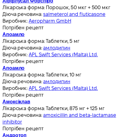
Аірфлусал Форспіро
Лікарська форма:
Порошок, 50 мкг + 500 мкг
Діюча речовина:
salmeterol and fluticasone
Виробник:
Aeropharm GmbH
Потрібен рецепт
Апоамло
Лікарська форма:
Таблетки, 5 мг
Діюча речовина:
амлодипин
Виробник:
APL Swift Services (Malta) Ltd.
Потрібен рецепт
Апоамло
Лікарська форма:
Таблетки, 10 мг
Діюча речовина:
амлодипин
Виробник:
APL Swift Services (Malta) Ltd.
Потрібен рецепт
Амоксіклав
Лікарська форма:
Таблетки, 875 мг + 125 мг
Діюча речовина:
amoxicillin and beta-lactamase
inhibitor
Потрібен рецепт
Андротоп