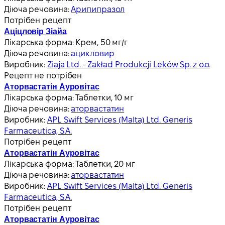
Діюча речовина:
Арипипразол
Потрібен рецепт
Аціцловір Зіайа
Лікарська форма:
Крем, 50 мг/г
Діюча речовина:
ацикловир
Виробник:
Ziaja Ltd. - Zakład Produkcji Leków Sp. z o.o.
Рецепт не потрібен
Аторвастатін Ауровітас
Лікарська форма:
Таблетки, 10 мг
Діюча речовина:
аторвастатин
Виробник:
APL Swift Services (Malta) Ltd. Generis
Farmaceutica, S.A.
Потрібен рецепт
Аторвастатін Ауровітас
Лікарська форма:
Таблетки, 20 мг
Діюча речовина:
аторвастатин
Виробник:
APL Swift Services (Malta) Ltd. Generis
Farmaceutica, S.A.
Потрібен рецепт
Аторвастатін Ауровітас