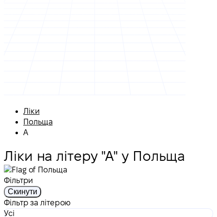
Ліки
Польща
А
Ліки на літеру "А" у Польща
Фільтри
Скинути
Фільтр за літерою
Усі