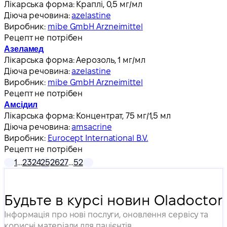
Лікарська форма:
Краплі, 0,5 мг/мл
Діюча речовина:
azelastine
Виробник:
mibe GmbH Arzneimittel
Рецепт не потрібен
Азеламед
Лікарська форма:
Аерозоль, 1 мг/мл
Діюча речовина:
azelastine
Виробник:
mibe GmbH Arzneimittel
Рецепт не потрібен
Амсідил
Лікарська форма:
Концентрат, 75 мг/1,5 мл
Діюча речовина:
amsacrine
Виробник:
Eurocept International B.V.
Рецепт не потрібен
1
…
23
24
25
26
27
…
52
Будьте в курсі новин Oladoctor
Інформація про нові послуги, оновлення сервісу та
корисні матеріали для пацієнтів.