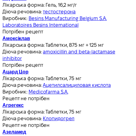
Лікарська форма:
Гель, 16,2 мг/г
Діюча речовина:
тестостерона
Виробник:
Besins Manufacturing Belgium S.A.
Laboratoires Besins International
Потрібен рецепт
Амоксіклав
Лікарська форма:
Таблетки, 875 мг + 125 мг
Діюча речовина:
amoxicillin and beta-lactamase
inhibitor
Потрібен рецепт
Ацард Цор
Лікарська форма:
Таблетки, 75 мг
Діюча речовина:
Ацетилсалициловая кислота
Виробник:
Medicofarma S.A.
Рецепт не потрібен
Агрегекс
Лікарська форма:
Таблетки, 75 мг
Діюча речовина:
Клопидогрел
Рецепт не потрібен
Азеламед