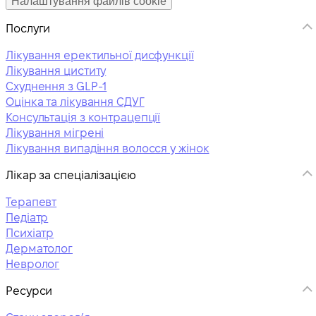
Налаштування файлів cookie
Послуги
Лікування еректильної дисфункції
Лікування циститу
Схуднення з GLP-1
Оцінка та лікування СДУГ
Консультація з контрацепції
Лікування мігрені
Лікування випадіння волосся у жінок
Лікар за спеціалізацією
Терапевт
Педіатр
Психіатр
Дерматолог
Невролог
Ресурси