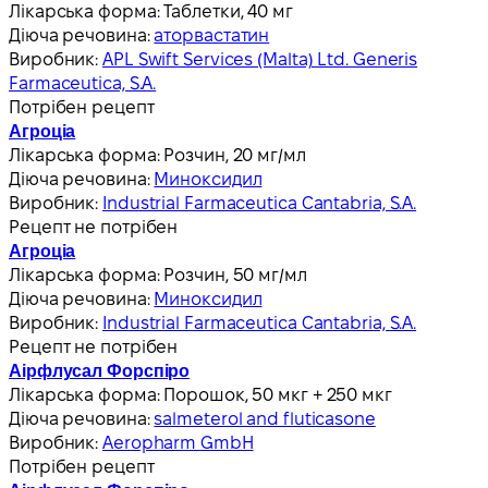
Лікарська форма:
Таблетки, 40 мг
Діюча речовина:
аторвастатин
Виробник:
APL Swift Services (Malta) Ltd. Generis
Farmaceutica, S.A.
Потрібен рецепт
Агроціа
Лікарська форма:
Розчин, 20 мг/мл
Діюча речовина:
Миноксидил
Виробник:
Industrial Farmaceutica Cantabria, S.A.
Рецепт не потрібен
Агроціа
Лікарська форма:
Розчин, 50 мг/мл
Діюча речовина:
Миноксидил
Виробник:
Industrial Farmaceutica Cantabria, S.A.
Рецепт не потрібен
Аірфлусал Форспіро
Лікарська форма:
Порошок, 50 мкг + 250 мкг
Діюча речовина:
salmeterol and fluticasone
Виробник:
Aeropharm GmbH
Потрібен рецепт