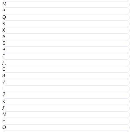
M
P
Q
S
X
А
Б
В
Г
Д
Е
З
И
І
Й
К
Л
М
Н
О