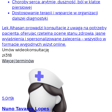
Choroby serca: arytmie, duszność, ból w klatce
piersiowej
Dostosowanie terapii i wsparcie w organizacji
dalszej diagnostyki
Lek Alhasan prowadzi konsultacje z uwagą na potrzeby
pacjenta, oferując rzetelną ocenę stanu zdrowia, jasne
wyjaśnienia i spersonalizowane zalecenia – wszystko w
formacie wygodnych wizyt online.
Umów wideokonsultację
zł318
Więcej terminów
5.0
(19)
Nuno Tavares Lopes