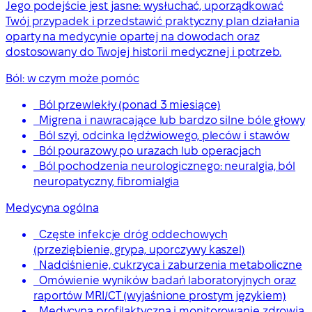
Jego podejście jest jasne: wysłuchać, uporządkować
Twój przypadek i przedstawić praktyczny plan działania
oparty na medycynie opartej na dowodach oraz
dostosowany do Twojej historii medycznej i potrzeb.
Ból: w czym może pomóc
Ból przewlekły (ponad 3 miesiące)
Migrena i nawracające lub bardzo silne bóle głowy
Ból szyi, odcinka lędźwiowego, pleców i stawów
Ból pourazowy po urazach lub operacjach
Ból pochodzenia neurologicznego: neuralgia, ból
neuropatyczny, fibromialgia
Medycyna ogólna
Częste infekcje dróg oddechowych
(przeziębienie, grypa, uporczywy kaszel)
Nadciśnienie, cukrzyca i zaburzenia metaboliczne
Omówienie wyników badań laboratoryjnych oraz
raportów MRI/CT (wyjaśnione prostym językiem)
Medycyna profilaktyczna i monitorowanie zdrowia