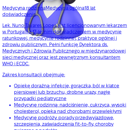
Medycyna rodzinna
Medycyna ogólna
18 lat
doświadczenia
Lek. Nuno Tavares Lopes jest licencjonowanym lekarzem
w Portugalii z 17-letnim doświadczeniem w medycynie
ratunkowej, medycynie rodzinnej, praktyce ogólnej i
zdrowiu publicznym. Pełni funkcję Dyrektora ds.
Medycznych i Zdrowia Publicznego w międzynarodowej
sieci medycznej oraz jest zewnętrznym konsultantem
WHO i ECDC.
Zakres konsultacji obejmuje:
Opiekę doraźną: infekcje, gorączka, ból w klatce
piersiowej lub brzuchu, drobne urazy, nagłe
przypadki pediatryczne
Medycynę rodzinną: nadciśnienie, cukrzyca, wysoki
cholesterol, opieka nad chorobami przewlekłymi
Medycynę podróży: porady przedwyjazdowe,
szczepienia, zaświadczenia fit-to-fly, choroby