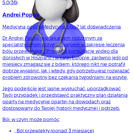
5.0
(36)
Andrei Popov
Medycyna ogólna
Medycyna bólu
7 lat doświadczenia
Dr Andrei Popov jest lekarzem rodzinnym ze
specjalistycznym przygotowaniem w zakresie leczenia
bólu przewlekłego. Prowadzi konsultacje wideo dla
dorosłych w Hiszpanii i w całej Europie: zarówno jeśli od
miesięcy zmagasz się z bólem, którego nikt nie potrafił
dobrze wyjaśnić, jak i wtedy, gdy potrzebujesz rozwiązać
problem zdrowotny bez czekania tygodniami na wizytę.
Jego podejście jest jasne: wysłuchać, uporządkować
Twój przypadek i przedstawić praktyczny plan działania
oparty na medycynie opartej na dowodach oraz
dostosowany do Twojej historii medycznej i potrzeb.
Ból: w czym może pomóc
Ból przewlekły (ponad 3 miesiące)