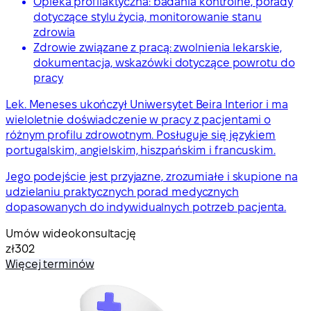
Opieka profilaktyczna: badania kontrolne, porady
dotyczące stylu życia, monitorowanie stanu
zdrowia
Zdrowie związane z pracą: zwolnienia lekarskie,
dokumentacja, wskazówki dotyczące powrotu do
pracy
Lek. Meneses ukończył Uniwersytet Beira Interior i ma
wieloletnie doświadczenie w pracy z pacjentami o
różnym profilu zdrowotnym. Posługuje się językiem
portugalskim, angielskim, hiszpańskim i francuskim.
Jego podejście jest przyjazne, zrozumiałe i skupione na
udzielaniu praktycznych porad medycznych
dopasowanych do indywidualnych potrzeb pacjenta.
Umów wideokonsultację
zł302
Więcej terminów