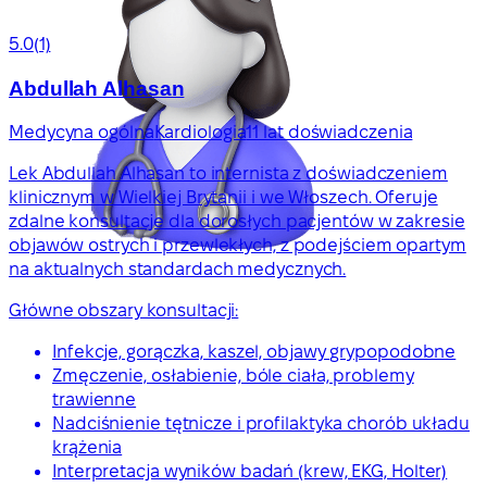
5.0
(1)
Abdullah Alhasan
Medycyna ogólna
Kardiologia
11 lat doświadczenia
Lek Abdullah Alhasan to internista z doświadczeniem
klinicznym w Wielkiej Brytanii i we Włoszech. Oferuje
zdalne konsultacje dla dorosłych pacjentów w zakresie
objawów ostrych i przewlekłych, z podejściem opartym
na aktualnych standardach medycznych.
Główne obszary konsultacji:
Infekcje, gorączka, kaszel, objawy grypopodobne
Zmęczenie, osłabienie, bóle ciała, problemy
trawienne
Nadciśnienie tętnicze i profilaktyka chorób układu
krążenia
Interpretacja wyników badań (krew, EKG, Holter)