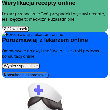
Weryfikacja recepty online
Lekarz przeanalizuje Twój przypadek i wystawi receptę,
jeśli będzie to medycznie uzasadnione.
Złóż wniosek
Porozmawiaj z lekarzem online
Omów swoje objawy i możliwe dalsze kroki podczas
konsultacji online.
Wybierz specjalistę
Konsultacja ekspresowa