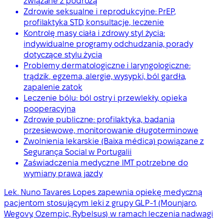
związane z podróżą
Zdrowie seksualne i reprodukcyjne: PrEP,
profilaktyka STD, konsultacje, leczenie
Kontrolę masy ciała i zdrowy styl życia:
indywidualne programy odchudzania, porady
dotyczące stylu życia
Problemy dermatologiczne i laryngologiczne:
trądzik, egzema, alergie, wysypki, ból gardła,
zapalenie zatok
Leczenie bólu: ból ostry i przewlekły, opieka
pooperacyjna
Zdrowie publiczne: profilaktyka, badania
przesiewowe, monitorowanie długoterminowe
Zwolnienia lekarskie (Baixa médica) powiązane z
Segurança Social w Portugalii
Zaświadczenia medyczne IMT potrzebne do
wymiany prawa jazdy
Lek. Nuno Tavares Lopes zapewnia opiekę medyczną
pacjentom stosującym leki z grupy GLP-1 (Mounjaro,
Wegovy, Ozempic, Rybelsus) w ramach leczenia nadwagi