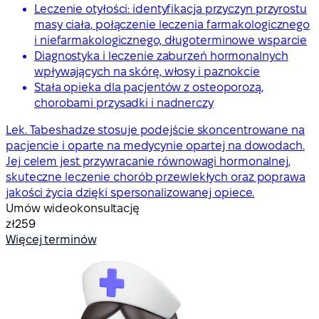
Leczenie otyłości: identyfikacja przyczyn przyrostu
masy ciała, połączenie leczenia farmakologicznego
i niefarmakologicznego, długoterminowe wsparcie
Diagnostyka i leczenie zaburzeń hormonalnych
wpływających na skórę, włosy i paznokcie
Stała opieka dla pacjentów z osteoporozą,
chorobami przysadki i nadnerczy
Lek. Tabeshadze stosuje podejście skoncentrowane na
pacjencie i oparte na medycynie opartej na dowodach.
Jej celem jest przywracanie równowagi hormonalnej,
skuteczne leczenie chorób przewlekłych oraz poprawa
jakości życia dzięki spersonalizowanej opiece.
Umów wideokonsultację
zł259
Więcej terminów