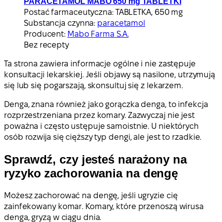
PARACETAMOL MABO 650 mg TABLETKI
Postać farmaceutyczna:
TABLETKA, 650 mg
Substancja czynna:
paracetamol
Producent:
Mabo Farma S.A.
Bez recepty
Ta strona zawiera informacje ogólne i nie zastępuje
konsultacji lekarskiej. Jeśli objawy są nasilone, utrzymują
się lub się pogarszają, skonsultuj się z lekarzem.
Denga, znana również jako gorączka denga, to infekcja
rozprzestrzeniana przez komary. Zazwyczaj nie jest
poważna i często ustępuje samoistnie. U niektórych
osób rozwija się cięższy typ dengi, ale jest to rzadkie.
Sprawdź, czy jesteś narażony na
ryzyko zachorowania na dengę
Możesz zachorować na dengę, jeśli ugryzie cię
zainfekowany komar. Komary, które przenoszą wirusa
denga, gryzą w ciągu dnia.