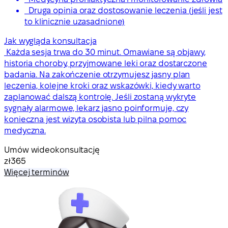
Druga opinia oraz dostosowanie leczenia (jeśli jest
to klinicznie uzasadnione)
Jak wygląda konsultacja
Każda sesja trwa do 30 minut. Omawiane są objawy,
historia choroby, przyjmowane leki oraz dostarczone
badania. Na zakończenie otrzymujesz jasny plan
leczenia, kolejne kroki oraz wskazówki, kiedy warto
zaplanować dalszą kontrolę. Jeśli zostaną wykryte
sygnały alarmowe, lekarz jasno poinformuje, czy
konieczna jest wizyta osobista lub pilna pomoc
medyczna.
Umów wideokonsultację
zł365
Więcej terminów