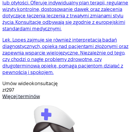
lub otyłości. Oferuje indywidualny plan terapii, regularne
wizyty kontrolne, dostosowanie dawek oraz zalecenia
dotyczące łączenia leczenia z trwałymi zmianami stylu
życia. Konsultacje odbywają się zgodnie z europejskimi
standardami medycznymi.
Lek. Lopes zajmuje się również interpretacją badań
diagnostycznych, opieką nad pacjentami złożonymi oraz
zapewnia wsparcie wielojęzyczne. Niezależnie od tego,
czy chodzi o nagłe problemy zdrowotne, czy
długoterminową opiekę, pomaga pacjentom działać z
pewnością i spokojem.
Umów wideokonsultację
zł297
Więcej terminów