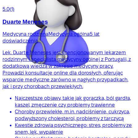
5.0
(1)
Duarte Meneses
Medycyna rodzinna
Medycyna ogólna
5 lat
doświadczenia
Lek. Duarte Meneses jest licencjonowanym lekarzem
rodzinnym i specjalistą medycyny ogólnej z Portugalii, z
dodatkową wiedzą w zakresie medycyny pracy.
Prowadzi konsultacje online dla dorosłych, oferując
wsparcie medyczne zarówno w nagłych przypadkach,
jak i przy chorobach przewlekłych.
Najczęstsze objawy, takie jak gorączka, ból gardła,
kaszel, zmęczenie czy problemy trawienne
Choroby przewlekłe, m.in. nadciśnienie, cukrzyca,
podwyższony cholesterol, problemy z tarczycą
Kwestie zdrowia psychicznego: stres, problemy ze
snem, lęk, wypalenie