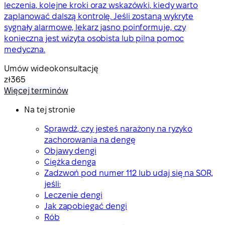
leczenia, kolejne kroki oraz wskazówki, kiedy warto
zaplanować dalszą kontrolę. Jeśli zostaną wykryte
sygnały alarmowe, lekarz jasno poinformuje, czy
konieczna jest wizyta osobista lub pilna pomoc
medyczna.
Umów wideokonsultację
zł365
Więcej terminów
Na tej stronie
Sprawdź, czy jesteś narażony na ryzyko
zachorowania na dengę
Objawy dengi
Ciężka denga
Zadzwoń pod numer 112 lub udaj się na SOR,
jeśli:
Leczenie dengi
Jak zapobiegać dengi
Rób