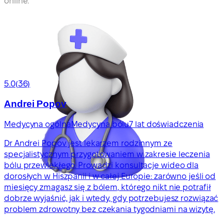
online.
5.0
(36)
Andrei Popov
Medycyna ogólna
Medycyna bólu
7 lat doświadczenia
Dr Andrei Popov jest lekarzem rodzinnym ze
specjalistycznym przygotowaniem w zakresie leczenia
bólu przewlekłego. Prowadzi konsultacje wideo dla
dorosłych w Hiszpanii i w całej Europie: zarówno jeśli od
miesięcy zmagasz się z bólem, którego nikt nie potrafił
dobrze wyjaśnić, jak i wtedy, gdy potrzebujesz rozwiązać
problem zdrowotny bez czekania tygodniami na wizytę.