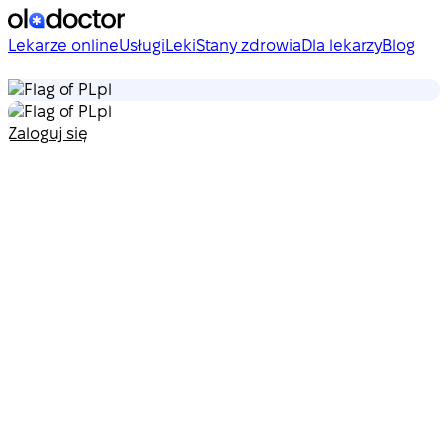
Lekarze online
Usługi
Leki
Stany zdrowia
Dla lekarzy
Blog
pl
pl
Zaloguj się