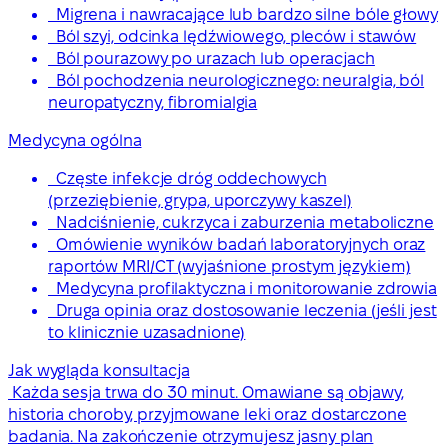
Migrena i nawracające lub bardzo silne bóle głowy
Ból szyi, odcinka lędźwiowego, pleców i stawów
Ból pourazowy po urazach lub operacjach
Ból pochodzenia neurologicznego: neuralgia, ból
neuropatyczny, fibromialgia
Medycyna ogólna
Częste infekcje dróg oddechowych
(przeziębienie, grypa, uporczywy kaszel)
Nadciśnienie, cukrzyca i zaburzenia metaboliczne
Omówienie wyników badań laboratoryjnych oraz
raportów MRI/CT (wyjaśnione prostym językiem)
Medycyna profilaktyczna i monitorowanie zdrowia
Druga opinia oraz dostosowanie leczenia (jeśli jest
to klinicznie uzasadnione)
Jak wygląda konsultacja
Każda sesja trwa do 30 minut. Omawiane są objawy,
historia choroby, przyjmowane leki oraz dostarczone
badania. Na zakończenie otrzymujesz jasny plan