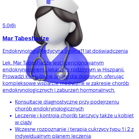
5.0
(6)
Mar Tabeshadze
Endokrynologia
Medycyna ogólna
11 lat doświadczenia
Lek. Mar Tabeshadze jest licencjonowanym
endokrynologiem i lekarzem rodzinnym w Hiszpanii.
Prowadzi konsultacje online dla dorosłych, oferując
kompleksowe wsparcie medyczne w zakresie chorób
endokrynologicznych i zaburzeń hormonalnych.
Konsultacje diagnostyczne przy podejrzeniu
chorób endokrynologicznych
Leczenie i kontrola chorób tarczycy, także u kobiet
w ciąży
Wczesne rozpoznanie i terapia cukrzycy typu 1 i 2 z
indywidualnym planem leczenia