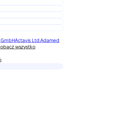
ma GmbH
Actavis Ltd.
Adamed
Zobacz wszystko
o