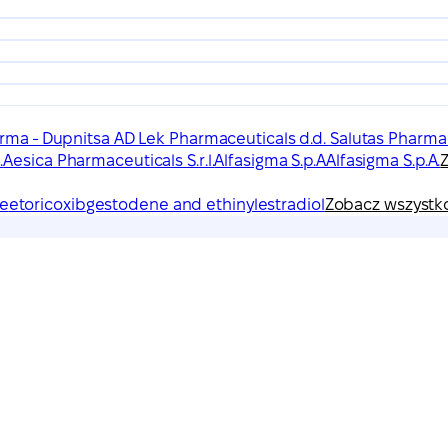
arma - Dupnitsa AD Lek Pharmaceuticals d.d. Salutas Phar
.
Aesica Pharmaceuticals S.r.l.
Alfasigma S.p.A
Alfasigma S.p.A.
e
etoricoxib
gestodene and ethinylestradiol
Zobacz wszystk