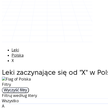
Leki
Polska
X
Leki zaczynające się od "X" w Po
Filtry
Wyczyść filtry
Filtruj według litery
Wszystko
A