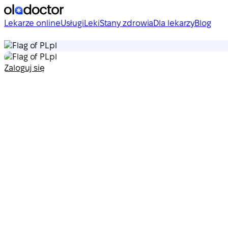
Lekarze online
Usługi
Leki
Stany zdrowia
Dla lekarzy
Blog
pl
pl
Zaloguj się