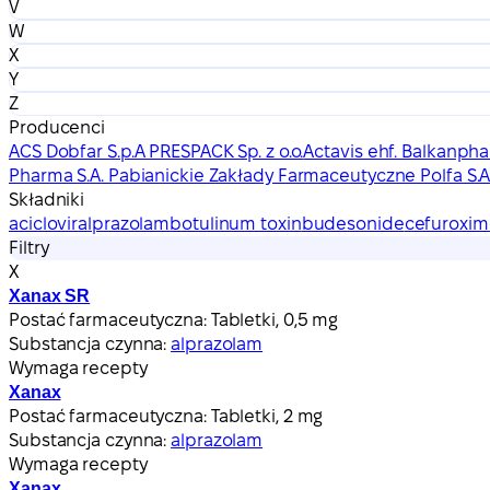
V
W
X
Y
Z
Producenci
ACS Dobfar S.p.A PRESPACK Sp. z o.o.
Actavis ehf. Balkanph
Pharma S.A. Pabianickie Zakłady Farmaceutyczne Polfa S.A
Składniki
aciclovir
alprazolam
botulinum toxin
budesonide
cefuroxim
Filtry
X
Xanax SR
Postać farmaceutyczna:
Tabletki, 0,5 mg
Substancja czynna:
alprazolam
Wymaga recepty
Xanax
Postać farmaceutyczna:
Tabletki, 2 mg
Substancja czynna:
alprazolam
Wymaga recepty
Xanax