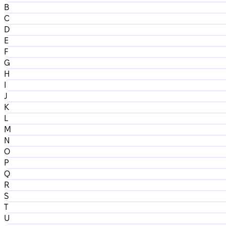
B
C
D
E
F
G
H
I
J
K
L
M
N
O
P
Q
R
S
T
U