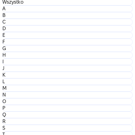
Wszystko
A
B
C
D
E
F
G
H
I
J
K
L
M
N
O
P
Q
R
S
T