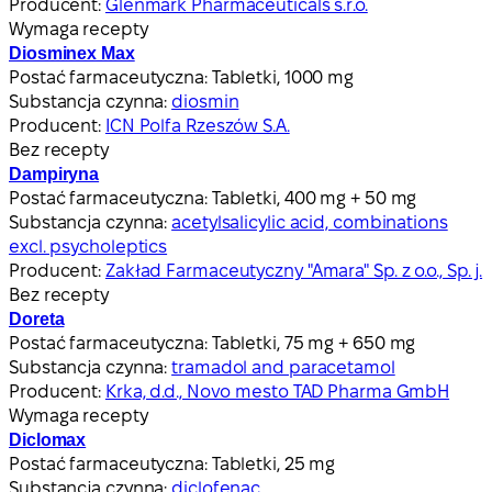
Producent:
Glenmark Pharmaceuticals s.r.o.
Wymaga recepty
Diosminex Max
Postać farmaceutyczna:
Tabletki, 1000 mg
Substancja czynna:
diosmin
Producent:
ICN Polfa Rzeszów S.A.
Bez recepty
Dampiryna
Postać farmaceutyczna:
Tabletki, 400 mg + 50 mg
Substancja czynna:
acetylsalicylic acid, combinations
excl. psycholeptics
Producent:
Zakład Farmaceutyczny "Amara" Sp. z o.o., Sp. j.
Bez recepty
Doreta
Postać farmaceutyczna:
Tabletki, 75 mg + 650 mg
Substancja czynna:
tramadol and paracetamol
Producent:
Krka, d.d., Novo mesto TAD Pharma GmbH
Wymaga recepty
Diclomax
Postać farmaceutyczna:
Tabletki, 25 mg
Substancja czynna:
diclofenac