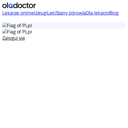
Lekarze online
Usługi
Leki
Stany zdrowia
Dla lekarzy
Blog
pl
pl
Zaloguj się