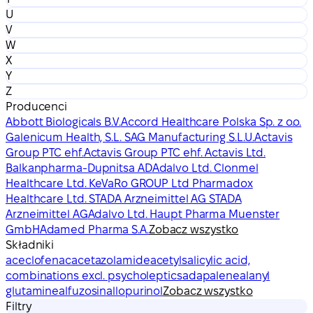
U
V
W
X
Y
Z
Producenci
Abbott Biologicals B.V.
Accord Healthcare Polska Sp. z o.o.
Galenicum Health, S.L. SAG Manufacturing S.L.U.
Actavis
Group PTC ehf.
Actavis Group PTC ehf. Actavis Ltd.
Balkanpharma-Dupnitsa AD
Adalvo Ltd. Clonmel
Healthcare Ltd. KeVaRo GROUP Ltd Pharmadox
Healthcare Ltd. STADA Arzneimittel AG STADA
Arzneimittel AG
Adalvo Ltd. Haupt Pharma Muenster
GmbH
Adamed Pharma S.A.
Zobacz wszystko
Składniki
aceclofenac
acetazolamide
acetylsalicylic acid,
combinations excl. psycholeptics
adapalene
alanyl
glutamine
alfuzosin
allopurinol
Zobacz wszystko
Filtry