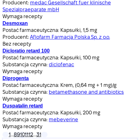
Producent:
medac Gesellschaft fuer klinische
Spezialpraeparate mbH
Wymaga recepty
Desmoxan
Postać farmaceutyczna:
Kapsułki, 1,5 mg
Producent:
Aflofarm Farmacja Polska Sp. z o.o.
Bez recepty
Dicloratio retard 100
Postać farmaceutyczna:
Kapsułki, 100 mg
Substancja czynna:
diclofenac
Wymaga recepty
Diprogenta
Postać farmaceutyczna:
Krem, (0,64 mg + 1 mg)/g
Substancja czynna:
betamethasone and antibiotics
Wymaga recepty
Duspatalin retard
Postać farmaceutyczna:
Kapsułki, 200 mg
Substancja czynna:
mebeverine
Wymaga recepty
1
…
8
9
10
11
12
…
31