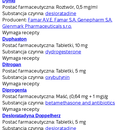
Dynid
Postać farmaceutyczna:
Roztwór, 0,5 mg/ml
Substancja czynna:
desloratadine
Producent:
Famar A.V.E. Famar S.A. Genepharm S.A.
Glenmark Pharmaceuticals s.r.o.
Wymaga recepty
Duphaston
Postać farmaceutyczna:
Tabletki, 10 mg
Substancja czynna:
dydrogesterone
Wymaga recepty
Ditropan
Postać farmaceutyczna:
Tabletki, 5 mg
Substancja czynna:
oxybutynin
Wymaga recepty
Diprogenta
Postać farmaceutyczna:
Maść, (0,64 mg + 1 mg)/g
Substancja czynna:
betamethasone and antibiotics
Wymaga recepty
Desloratadyna Doppelherz
Postać farmaceutyczna:
Tabletki, 5 mg
Substancja czynna:
desloratadine