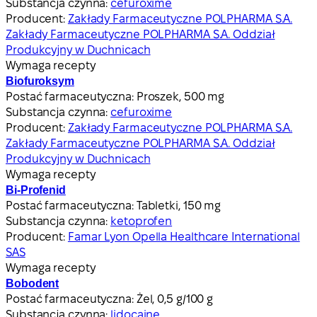
Substancja czynna:
cefuroxime
Producent:
Zakłady Farmaceutyczne POLPHARMA S.A.
Zakłady Farmaceutyczne POLPHARMA S.A. Oddział
Produkcyjny w Duchnicach
Wymaga recepty
Biofuroksym
Postać farmaceutyczna:
Proszek, 500 mg
Substancja czynna:
cefuroxime
Producent:
Zakłady Farmaceutyczne POLPHARMA S.A.
Zakłady Farmaceutyczne POLPHARMA S.A. Oddział
Produkcyjny w Duchnicach
Wymaga recepty
Bi-Profenid
Postać farmaceutyczna:
Tabletki, 150 mg
Substancja czynna:
ketoprofen
Producent:
Famar Lyon Opella Healthcare International
SAS
Wymaga recepty
Bobodent
Postać farmaceutyczna:
Żel, 0,5 g/100 g
Substancja czynna:
lidocaine