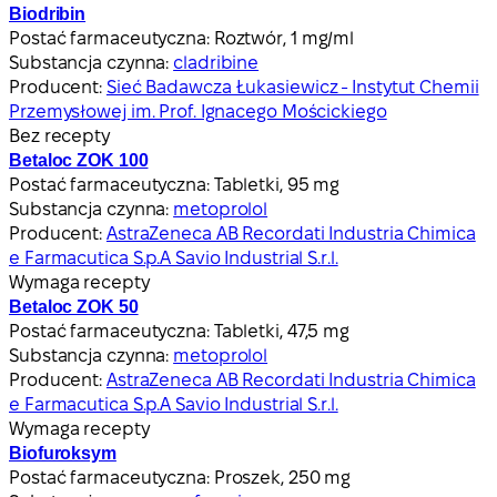
Biodribin
Postać farmaceutyczna:
Roztwór, 1 mg/ml
Substancja czynna:
cladribine
Producent:
Sieć Badawcza Łukasiewicz - Instytut Chemii
Przemysłowej im. Prof. Ignacego Mościckiego
Bez recepty
Betaloc ZOK 100
Postać farmaceutyczna:
Tabletki, 95 mg
Substancja czynna:
metoprolol
Producent:
AstraZeneca AB Recordati Industria Chimica
e Farmacutica S.p.A Savio Industrial S.r.l.
Wymaga recepty
Betaloc ZOK 50
Postać farmaceutyczna:
Tabletki, 47,5 mg
Substancja czynna:
metoprolol
Producent:
AstraZeneca AB Recordati Industria Chimica
e Farmacutica S.p.A Savio Industrial S.r.l.
Wymaga recepty
Biofuroksym
Postać farmaceutyczna:
Proszek, 250 mg