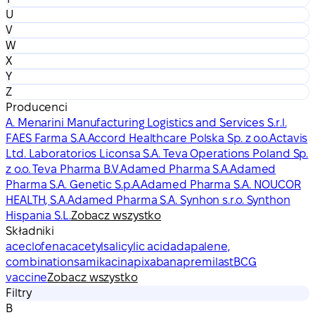
U
V
W
X
Y
Z
Producenci
A. Menarini Manufacturing Logistics and Services S.r.l.
FAES Farma S.A.
Accord Healthcare Polska Sp. z o.o.
Actavis
Ltd. Laboratorios Liconsa S.A. Teva Operations Poland Sp.
z o.o. Teva Pharma B.V.
Adamed Pharma S.A.
Adamed
Pharma S.A. Genetic S.p.A.
Adamed Pharma S.A. NOUCOR
HEALTH, S.A.
Adamed Pharma S.A. Synhon s.r.o. Synthon
Hispania S.L.
Zobacz wszystko
Składniki
aceclofenac
acetylsalicylic acid
adapalene,
combinations
amikacin
apixaban
apremilast
BCG
vaccine
Zobacz wszystko
Filtry
B