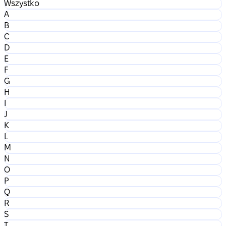
Wszystko
A
B
C
D
E
F
G
H
I
J
K
L
M
N
O
P
Q
R
S
T