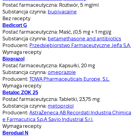
Postać farmaceutyczna:
Roztwór, 5 mg/ml
Substancja czynna:
bupivacaine
Bez recepty
Bedicort G
Postać farmaceutyczna:
Maść, (0,5 mg + 1 mg)/g
Substancja czynna:
betamethasone and antibiotics
Producent:
Przedsiębiorstwo Farmaceutyczne Jelfa S.A.
Wymaga recepty
Bioprazol
Postać farmaceutyczna:
Kapsułki, 20 mg
Substancja czynna:
omeprazole
Producent:
TOWA Pharmaceuticals Europe, S.L.
Wymaga recepty
Betaloc ZOK 25
Postać farmaceutyczna:
Tabletki, 23,75 mg
Substancja czynna:
metoprolol
Producent:
AstraZeneca AB Recordati Industria Chimica
e Farmacutica S.p.A Savio Industrial S.r.l.
Wymaga recepty
Berodual N