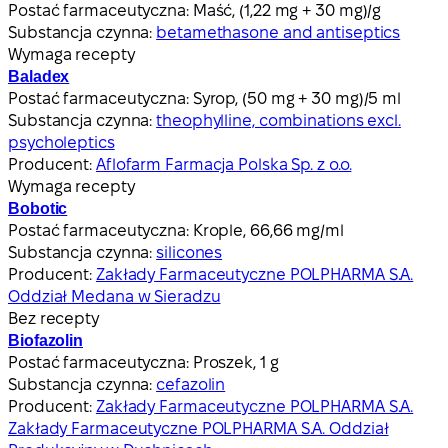
Postać farmaceutyczna:
Maść, (1,22 mg + 30 mg)/g
Substancja czynna:
betamethasone and antiseptics
Wymaga recepty
Baladex
Postać farmaceutyczna:
Syrop, (50 mg + 30 mg)/5 ml
Substancja czynna:
theophylline, combinations excl.
psycholeptics
Producent:
Aflofarm Farmacja Polska Sp. z o.o.
Wymaga recepty
Bobotic
Postać farmaceutyczna:
Krople, 66,66 mg/ml
Substancja czynna:
silicones
Producent:
Zakłady Farmaceutyczne POLPHARMA S.A.
Oddział Medana w Sieradzu
Bez recepty
Biofazolin
Postać farmaceutyczna:
Proszek, 1 g
Substancja czynna:
cefazolin
Producent:
Zakłady Farmaceutyczne POLPHARMA S.A.
Zakłady Farmaceutyczne POLPHARMA S.A. Oddział