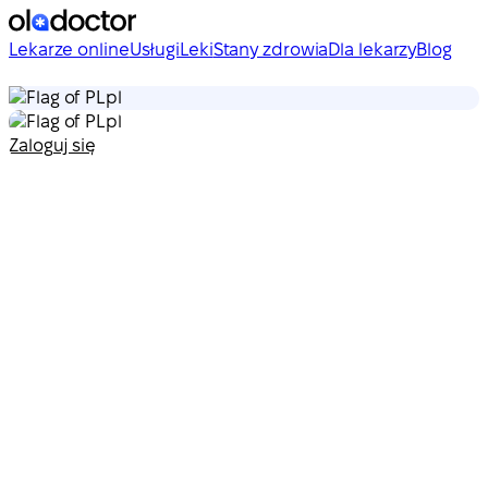
Lekarze online
Usługi
Leki
Stany zdrowia
Dla lekarzy
Blog
pl
pl
Zaloguj się