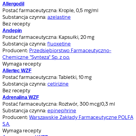
Allergodil
Postać farmaceutyczna:
Krople, 0,5 mg/ml
Substancja czynna:
azelastine
Bez recepty
Andepin
Postać farmaceutyczna:
Kapsułki, 20 mg
Substancja czynna:
fluoxetine
Producent:
Przedsiębiorstwo Farmaceutyczno-
Chemiczne "Synteza" Sp. z o.o.
Wymaga recepty
Allertec WZF
Postać farmaceutyczna:
Tabletki, 10 mg
Substancja czynna:
cetirizine
Bez recepty
Adrenalina WZF
Postać farmaceutyczna:
Roztwór, 300 mcg/0,3 ml
Substancja czynna:
epinephrine
Producent:
Warszawskie Zakłady Farmaceutyczne POLFA
S.A.
Wymaga recepty