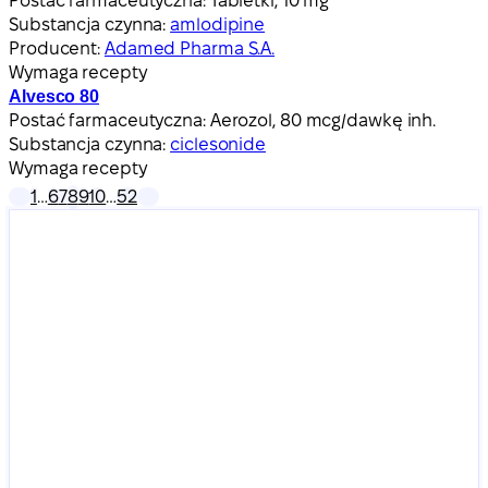
Postać farmaceutyczna:
Tabletki, 10 mg
Substancja czynna:
amlodipine
Producent:
Adamed Pharma S.A.
Wymaga recepty
Alvesco 80
Postać farmaceutyczna:
Aerozol, 80 mcg/dawkę inh.
Substancja czynna:
ciclesonide
Wymaga recepty
1
…
6
7
8
9
10
…
52