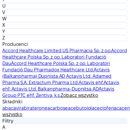
U
V
W
X
Y
Z
Producenci
Accord Healthcare Limited US Pharmacia Sp. z o.o.
Accord
Healthcare Polska Sp. z o.o. Laboratori Fundació
Dau
Accord Healthcare Polska Sp. z o.o. Laboratori
Fundació Dau Pharmadox Healthcare Ltd.
Actavis
(Balkanpharma) Dupnista AD Actavis Ltd. Adamed
Pharma S.A. Extractum Pharma Ltd.
Actavis ehf.
Actavis
ehf. Actavis Ltd. Balkanpharma-Dupnitsa AD
Actavis
Group PTC ehf. Zentiva, k.s.
Zobacz wszystko
Składniki
abacavir
abiraterone
acarbose
acebutolol
aceclofenac
acen
wszystko
Filtry
A