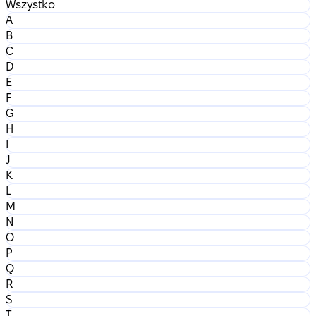
Wszystko
A
B
C
D
E
F
G
H
I
J
K
L
M
N
O
P
Q
R
S
T