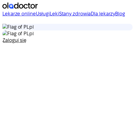
Lekarze online
Usługi
Leki
Stany zdrowia
Dla lekarzy
Blog
pl
pl
Zaloguj się