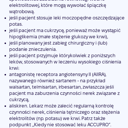
elektrolitowej, które mogą wywołać śpiączkę
wątrobową.
jeśli pacjent stosuje leki moczopędne oszczędzające
potas.
jeśli pacjent ma cukrzycę, ponieważ może wystąpić
hipoglikemia (małe stężenie glukozy we krwi),
jeśli planowany jest zabieg chirurgiczny i (lub)
podanie znieczulenia.
jeśli pacjent przyjmuje którykolwiek z poniższych
leków, stosowanych w leczeniu wysokiego ciśnienia
krwi:
antagonistę receptora angiotensyny II (AIIRA),
nazywanego również sartanem - na przykład
walsartan, telmisartan, irbesartan, zwłaszcza jeśli
pacjent ma zaburzenia czynności nerek związane z
cukrzycą,
aliskiren. Lekarz może zalecić regularną kontrolę
czynności nerek, ciśnienia tętniczego oraz stężenia
elektrolitów (np. potasu) we krwi. Patrz także
podpunkt „Kiedy nie stosować leku ACCUPRO”.