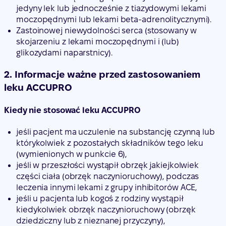
jedyny lek lub jednocześnie z tiazydowymi lekami
moczopędnymi lub lekami beta-adrenolitycznymi).
Zastoinowej niewydolności serca (stosowany w
skojarzeniu z lekami moczopędnymi i (lub)
glikozydami naparstnicy).
2. Informacje ważne przed zastosowaniem
leku ACCUPRO
Kiedy nie stosować leku ACCUPRO
jeśli pacjent ma uczulenie na substancję czynną lub
którykolwiek z pozostałych składników tego leku
(wymienionych w punkcie 6),
jeśli w przeszłości wystąpił obrzęk jakiejkolwiek
części ciała (obrzęk naczynioruchowy), podczas
leczenia innymi lekami z grupy inhibitorów ACE,
jeśli u pacjenta lub kogoś z rodziny wystąpił
kiedykolwiek obrzęk naczynioruchowy (obrzęk
dziedziczny lub z nieznanej przyczyny),