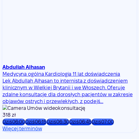
Abdullah Alhasan
Medycyna ogólna
Kardiologia
11 lat doświadczenia
Lek Abdullah Alhasan to internista z doświadczeniem
klinicznym w Wielkiej Brytanii i we Włoszech. Oferuje
zdalne konsultacje dla dorosłych pacjentów w zakresie
objawów ostrych i przewlekłych, z podejś…
Umów wideokonsultację
318 zł
Dziś
06:00
Dziś
06:15
Dziś
06:30
Dziś
06:45
Dziś
07:00
Więcej terminów