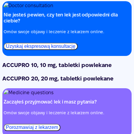
Nie jesteś pewien, czy ten lek jest odpowiedni dla
ciebie?
Omów swoje objawy i leczenie z lekarzem online.
Uzyskaj ekspresową konsultację
ACCUPRO 10, 10 mg, tabletki powlekane
ACCUPRO 20, 20 mg, tabletki powlekane
Zacząłeś przyjmować lek i masz pytania?
Omów swoje objawy i leczenie z lekarzem online.
Porozmawiaj z lekarzem