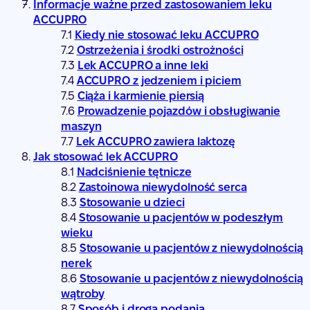
Informacje ważne przed zastosowaniem leku
ACCUPRO
Kiedy nie stosować leku ACCUPRO
Ostrzeżenia i środki ostrożności
Lek ACCUPRO a inne leki
ACCUPRO z jedzeniem i piciem
Ciąża i karmienie piersią
Prowadzenie pojazdów i obsługiwanie
maszyn
Lek ACCUPRO zawiera laktozę
Jak stosować lek ACCUPRO
Nadciśnienie tętnicze
Zastoinowa niewydolność serca
Stosowanie u dzieci
Stosowanie u pacjentów w podeszłym
wieku
Stosowanie u pacjentów z niewydolnością
nerek
Stosowanie u pacjentów z niewydolnością
wątroby
Sposób i droga podania