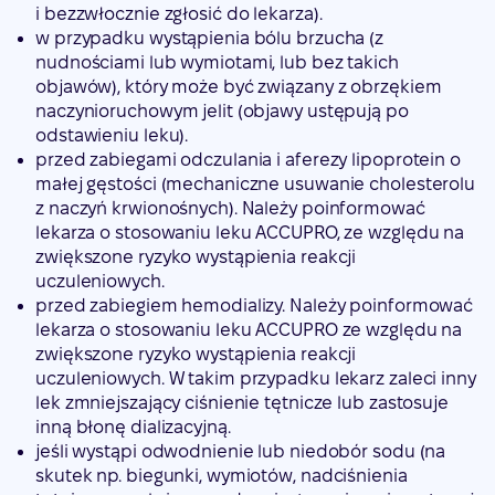
i bezzwłocznie zgłosić do lekarza).
w przypadku wystąpienia bólu brzucha (z
nudnościami lub wymiotami, lub bez takich
objawów), który może być związany z obrzękiem
naczynioruchowym jelit (objawy ustępują po
odstawieniu leku).
przed zabiegami odczulania i aferezy lipoprotein o
małej gęstości (mechaniczne usuwanie cholesterolu
z naczyń krwionośnych). Należy poinformować
lekarza o stosowaniu leku ACCUPRO, ze względu na
zwiększone ryzyko wystąpienia reakcji
uczuleniowych.
przed zabiegiem hemodializy. Należy poinformować
lekarza o stosowaniu leku ACCUPRO ze względu na
zwiększone ryzyko wystąpienia reakcji
uczuleniowych. W takim przypadku lekarz zaleci inny
lek zmniejszający ciśnienie tętnicze lub zastosuje
inną błonę dializacyjną.
jeśli wystąpi odwodnienie lub niedobór sodu (na
skutek np. biegunki, wymiotów, nadciśnienia