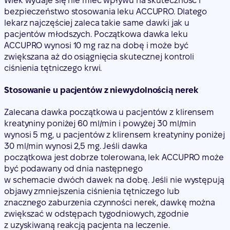
Wiek wydaje się nie mieć wpływu na skuteczność i
bezpieczeństwo stosowania leku ACCUPRO. Dlatego
lekarz najczęściej zaleca takie same dawki jak u
pacjentów młodszych. Początkowa dawka leku
ACCUPRO wynosi 10 mg raz na dobę i może być
zwiększana aż do osiągnięcia skutecznej kontroli
ciśnienia tętniczego krwi.
Stosowanie u pacjentów z niewydolnością nerek
Zalecana dawka początkowa u pacjentów z klirensem
kreatyniny poniżej 60 ml/min i powyżej 30 ml/min
wynosi 5 mg, u pacjentów z klirensem kreatyniny poniżej
30 ml/min wynosi 2,5 mg. Jeśli dawka
początkowa jest dobrze tolerowana, lek ACCUPRO może
być podawany od dnia następnego
w schemacie dwóch dawek na dobę. Jeśli nie występują
objawy zmniejszenia ciśnienia tętniczego lub
znacznego zaburzenia czynności nerek, dawkę można
zwiększać w odstępach tygodniowych, zgodnie
z uzyskiwaną reakcją pacjenta na leczenie.