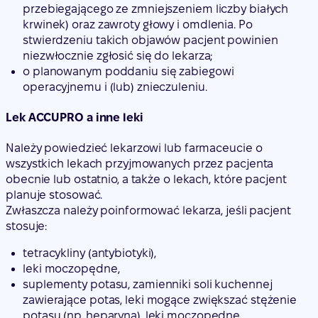
przebiegającego ze zmniejszeniem liczby białych
krwinek) oraz zawroty głowy i omdlenia. Po
stwierdzeniu takich objawów pacjent powinien
niezwłocznie zgłosić się do lekarza;
o planowanym poddaniu się zabiegowi
operacyjnemu i (lub) znieczuleniu.
Lek ACCUPRO a inne leki
Należy powiedzieć lekarzowi lub farmaceucie o
wszystkich lekach przyjmowanych przez pacjenta
obecnie lub ostatnio, a także o lekach, które pacjent
planuje stosować.
Zwłaszcza należy poinformować lekarza, jeśli pacjent
stosuje:
tetracykliny (antybiotyki),
leki moczopędne,
suplementy potasu, zamienniki soli kuchennej
zawierające potas, leki mogące zwiększać stężenie
potasu (np. heparyna), leki moczopędne