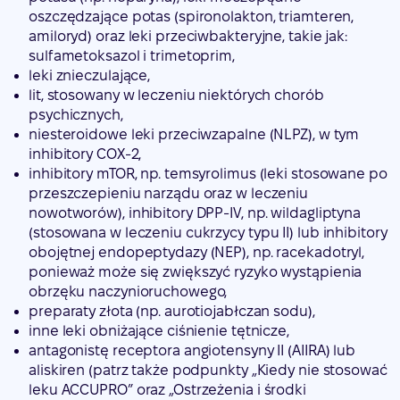
oszczędzające potas (spironolakton, triamteren,
amiloryd) oraz leki przeciwbakteryjne, takie jak:
sulfametoksazol i trimetoprim,
leki znieczulające,
lit, stosowany w leczeniu niektórych chorób
psychicznych,
niesteroidowe leki przeciwzapalne (NLPZ), w tym
inhibitory COX-2,
inhibitory mTOR, np. temsyrolimus (leki stosowane po
przeszczepieniu narządu oraz w leczeniu
nowotworów), inhibitory DPP-IV, np. wildagliptyna
(stosowana w leczeniu cukrzycy typu II) lub inhibitory
obojętnej endopeptydazy (NEP), np. racekadotryl,
ponieważ może się zwiększyć ryzyko wystąpienia
obrzęku naczynioruchowego,
preparaty złota (np. aurotiojabłczan sodu),
inne leki obniżające ciśnienie tętnicze,
antagonistę receptora angiotensyny II (AIIRA) lub
aliskiren (patrz także podpunkty „Kiedy nie stosować
leku ACCUPRO” oraz „Ostrzeżenia i środki