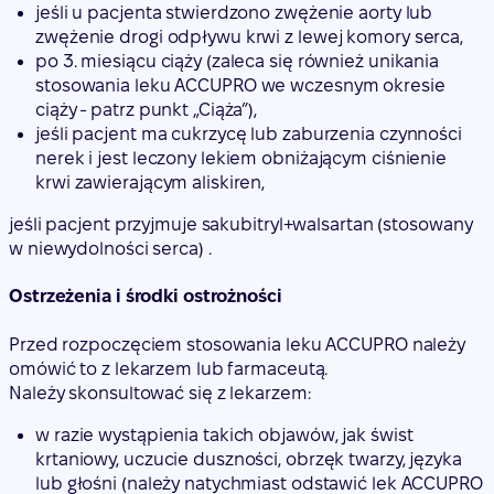
jeśli u pacjenta stwierdzono zwężenie aorty lub
zwężenie drogi odpływu krwi z lewej komory serca,
po 3. miesiącu ciąży (zaleca się również unikania
stosowania leku ACCUPRO we wczesnym okresie
ciąży - patrz punkt „Ciąża”),
jeśli pacjent ma cukrzycę lub zaburzenia czynności
nerek i jest leczony lekiem obniżającym ciśnienie
krwi zawierającym aliskiren,
jeśli pacjent przyjmuje sakubitryl+walsartan (stosowany
w niewydolności serca) .
Ostrzeżenia i środki ostrożności
Przed rozpoczęciem stosowania leku ACCUPRO należy
omówić to z lekarzem lub farmaceutą.
Należy skonsultować się z lekarzem:
w razie wystąpienia takich objawów, jak świst
krtaniowy, uczucie duszności, obrzęk twarzy, języka
lub głośni (należy natychmiast odstawić lek ACCUPRO