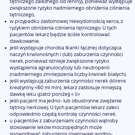
tętniczego zależnego od reniny), ponieważ występuje
zwiększone ryzyko nadmiernego obniżenia ciśnienia
tętniczego,
w przypadku zastoinowej niewydolnością serca, z
ryzykiem obniżenia ciśnienia tętniczego. U tych
pacjentów lekarz będzie ściśle kontrolować
dawkowanie.
jeśli występuje choroba tkanki łącznej dotycząca
naczyń krwionośnych i (lub) zaburzenia czynności
nerek, ponieważ istnieje zwiększone ryzyko
wystąpienia agranulocytozy lub neutropenii
(nadmiernego zmniejszenia liczby krwinek białych).
jeśli występują zaburzenia czynności nerek (klirens
kreatyniny <60 ml min). lekarz zastosuje mniejszą
dawkę leku (patrz poniżej).< li>
jeśli pacjent ma jedno- lub obustronne zwężenie
tętnicy nerkowej. U tych pacjentów lekarz zaleci
odpowiednio częstą kontrolę czynności nerek.
u pacjentów z zaburzeniami czynności wątroby
stosowanie leków moczopędnych może
spowodować zaburzenia równowagi wodno-