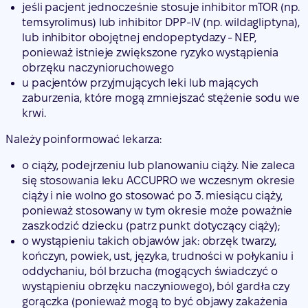
jeśli pacjent jednocześnie stosuje inhibitor mTOR (np.
temsyrolimus) lub inhibitor DPP-IV (np. wildagliptyna),
lub inhibitor obojętnej endopeptydazy - NEP,
ponieważ istnieje zwiększone ryzyko wystąpienia
obrzęku naczynioruchowego
u pacjentów przyjmujących leki lub mających
zaburzenia, które mogą zmniejszać stężenie sodu we
krwi.
Należy poinformować lekarza:
o ciąży, podejrzeniu lub planowaniu ciąży. Nie zaleca
się stosowania leku ACCUPRO we wczesnym okresie
ciąży i nie wolno go stosować po 3. miesiącu ciąży,
ponieważ stosowany w tym okresie może poważnie
zaszkodzić dziecku (patrz punkt dotyczący ciąży);
o wystąpieniu takich objawów jak: obrzęk twarzy,
kończyn, powiek, ust, języka, trudności w połykaniu i
oddychaniu, ból brzucha (mogących świadczyć o
wystąpieniu obrzęku naczyniowego), ból gardła czy
gorączka (ponieważ mogą to być objawy zakażenia