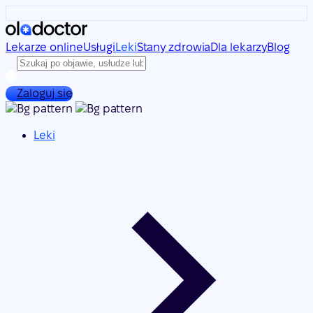
Lekarze online
Usługi
Leki
Stany zdrowia
Dla lekarzy
Blog
Zaloguj się
Leki