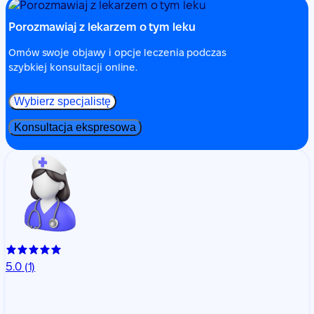
Porozmawiaj z lekarzem o tym leku
Omów swoje objawy i opcje leczenia podczas
szybkiej konsultacji online.
Wybierz specjalistę
Konsultacja ekspresowa
5.0
(1)