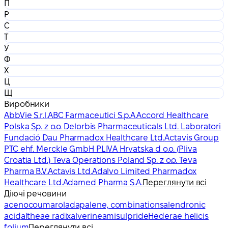
П
Р
С
Т
У
Ф
Х
Ц
Щ
Виробники
AbbVie S.r.l.
ABC Farmaceutici S.p.A.
Accord Healthcare
Polska Sp. z o.o. Delorbis Pharmaceuticals Ltd. Laboratori
Fundació Dau Pharmadox Healthcare Ltd.
Actavis Group
PTC ehf. Merckle GmbH PLIVA Hrvatska d o.o. (Pliva
Croatia Ltd.) Teva Operations Poland Sp. z o.o. Teva
Pharma B.V.
Actavis Ltd.
Adalvo Limited Pharmadox
Healthcare Ltd.
Adamed Pharma S.A.
Переглянути всі
Діючі речовини
acenocoumarol
adapalene, combinations
alendronic
acid
altheae radix
alverine
amisulpride
Hederae helicis
folium
Переглянути всі