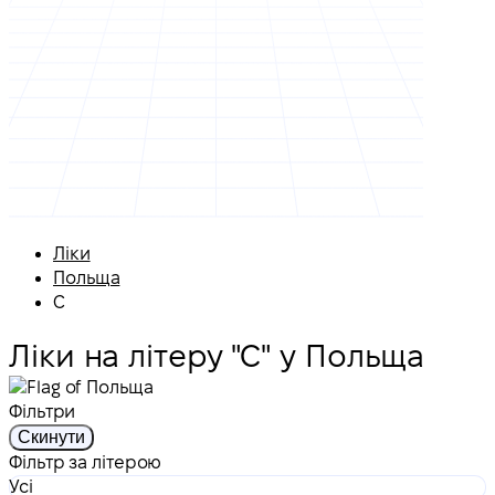
Ліки
Польща
С
Ліки на літеру "С" у Польща
Фільтри
Скинути
Фільтр за літерою
Усі