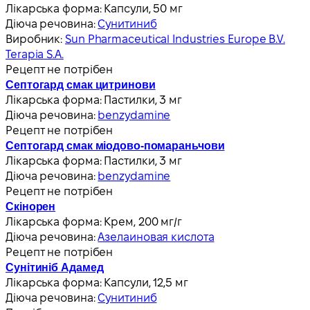
Лікарська форма:
Капсули, 50 мг
Діюча речовина:
Сунитиниб
Виробник:
Sun Pharmaceutical Industries Europe B.V.
Terapia S.A.
Рецепт не потрібен
Септогард смак цитринови
Лікарська форма:
Пастилки, 3 мг
Діюча речовина:
benzydamine
Рецепт не потрібен
Септогард смак міодово-помараньчови
Лікарська форма:
Пастилки, 3 мг
Діюча речовина:
benzydamine
Рецепт не потрібен
Скінорен
Лікарська форма:
Крем, 200 мг/г
Діюча речовина:
Азелаиновая кислота
Рецепт не потрібен
Сунітиніб Адамед
Лікарська форма:
Капсули, 12,5 мг
Діюча речовина:
Сунитиниб