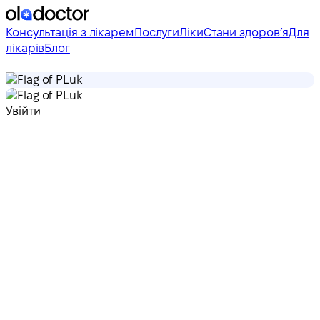
Консультація з лікарем
Послуги
Ліки
Стани здоровʼя
Для
лікарів
Блог
uk
uk
Увійти