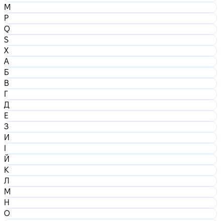
M
P
Q
S
X
А
Б
В
Г
Д
Е
З
И
І
Й
К
Л
М
Н
О