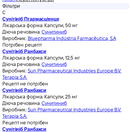
Фільтри
С
Сунітініб Пгармасціенце
Лікарська форма:
Капсули, 50 мг
Діюча речовина:
Сунитиниб
Виробник:
Bluepharma Indústria Farmacêutica, S.A
Потрібен рецепт
Сунітініб Ранбакси
Лікарська форма:
Капсули, 12,5 мг
Діюча речовина:
Сунитиниб
Виробник:
Sun Pharmaceutical Industries Europe B.V.
Terapia S.A.
Рецепт не потрібен
Сунітініб Ранбакси
Лікарська форма:
Капсули, 25 мг
Діюча речовина:
Сунитиниб
Виробник:
Sun Pharmaceutical Industries Europe B.V.
Terapia S.A.
Рецепт не потрібен
Сунітініб Ранбакси