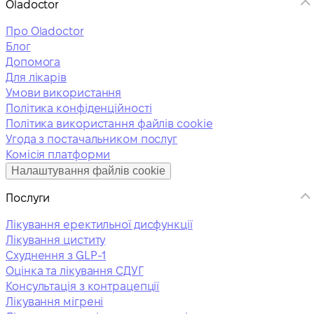
Oladoctor
Про Oladoctor
Блог
Допомога
Для лікарів
Умови використання
Політика конфіденційності
Політика використання файлів cookie
Угода з постачальником послуг
Комісія платформи
Налаштування файлів cookie
Послуги
Лікування еректильної дисфункції
Лікування циститу
Схуднення з GLP-1
Оцінка та лікування СДУГ
Консультація з контрацепції
Лікування мігрені