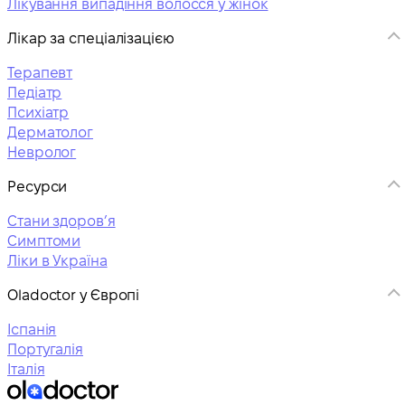
Лікування випадіння волосся у жінок
Лікар за спеціалізацією
Терапевт
Педіатр
Психіатр
Дерматолог
Невролог
Ресурси
Стани здоровʼя
Симптоми
Ліки в Україна
Oladoctor у Європі
Іспанія
Португалія
Італія