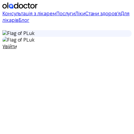
Консультація з лікарем
Послуги
Ліки
Стани здоровʼя
Для
лікарів
Блог
uk
uk
Увійти