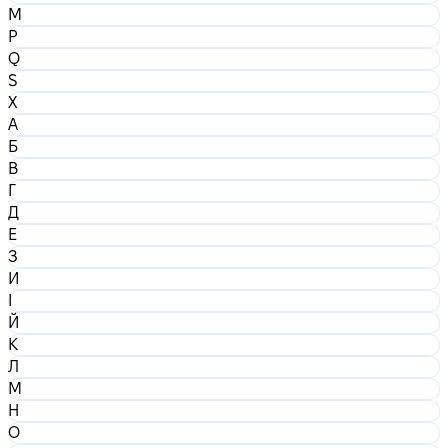
M
P
Q
S
X
А
Б
В
Г
Д
Е
З
И
І
Й
К
Л
М
Н
О