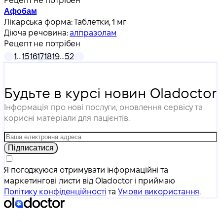
Рецепт не потрібен
Афобам
Лікарська форма:
Таблетки, 1 мг
Діюча речовина:
алпразолам
Рецепт не потрібен
1
…
15
16
17
18
19
…
52
Будьте в курсі новин Oladoctor
Інформація про нові послуги, оновлення сервісу та
корисні матеріали для пацієнтів.
Підписатися
Я погоджуюся отримувати інформаційні та
маркетингові листи від Oladoctor і приймаю
Політику конфіденційності
та
Умови використання
.