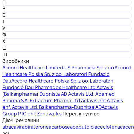
П
Р
С
Т
У
Ф
Х
Ц
Щ
Виробники
Accord Healthcare Limited US Pharmacia Sp. z o.o.
Accord
Healthcare Polska Sp. z o.o. Laboratori Fundació
Dau
Accord Healthcare Polska Sp. z o.o. Laboratori
Fundació Dau Pharmadox Healthcare Ltd.
Actavis
(Balkanpharma) Dupnista AD Actavis Ltd. Adamed
Pharma S.A. Extractum Pharma Ltd.
Actavis ehf.
Actavis
ehf. Actavis Ltd. Balkanpharma-Dupnitsa AD
Actavis
Group PTC ehf. Zentiva, k.s.
Переглянути всі
Діючі речовини
abacavir
abiraterone
acarbose
acebutolol
aceclofenac
acen
всі