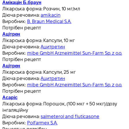
Амікацін Б.браун
Лікарська форма:
Розчин, 10 мг/мл
Діюча речовина:
amikacin
Виробник:
B. Braun Medical S.A.
Потрібен рецепт
Ацітрен
Лікарська форма:
Капсули, 10 мг
Діюча речовина:
Ацитретин
Виробник:
mibe GmbH Arzneimittel Sun-Farm Sp. z o.o.
Потрібен рецепт
Ацітрен
Лікарська форма:
Капсули, 25 мг
Діюча речовина:
Ацитретин
Виробник:
mibe GmbH Arzneimittel Sun-Farm Sp. z o.o.
Потрібен рецепт
Асаріс
Лікарська форма:
Порошок, (100 мкг + 50 мкг)/дозу
інгаляційну
Діюча речовина:
salmeterol and fluticasone
Виробник:
Polfarmex S.A.