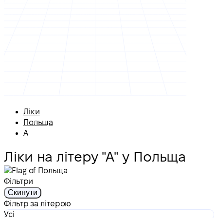
Ліки
Польща
А
Ліки на літеру "А" у Польща
Фільтри
Скинути
Фільтр за літерою
Усі