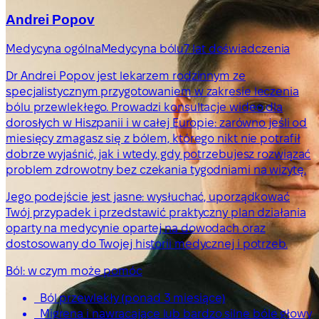
Andrei Popov
Medycyna ogólna
Medycyna bólu
7 lat doświadczenia
Dr Andrei Popov jest lekarzem rodzinnym ze
specjalistycznym przygotowaniem w zakresie leczenia
bólu przewlekłego. Prowadzi konsultacje wideo dla
dorosłych w Hiszpanii i w całej Europie: zarówno jeśli od
miesięcy zmagasz się z bólem, którego nikt nie potrafił
dobrze wyjaśnić, jak i wtedy, gdy potrzebujesz rozwiązać
problem zdrowotny bez czekania tygodniami na wizytę.
Jego podejście jest jasne: wysłuchać, uporządkować
Twój przypadek i przedstawić praktyczny plan działania
oparty na medycynie opartej na dowodach oraz
dostosowany do Twojej historii medycznej i potrzeb.
Ból: w czym może pomóc
Ból przewlekły (ponad 3 miesiące)
Migrena i nawracające lub bardzo silne bóle głowy