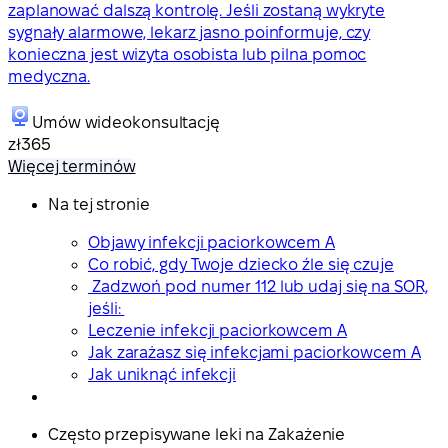
zaplanować dalszą kontrolę. Jeśli zostaną wykryte
sygnały alarmowe, lekarz jasno poinformuje, czy
konieczna jest wizyta osobista lub pilna pomoc
medyczna.
Umów wideokonsultację
zł365
Więcej terminów
Na tej stronie
Objawy infekcji paciorkowcem A
Co robić, gdy Twoje dziecko źle się czuje
Zadzwoń pod numer 112 lub udaj się na SOR,
jeśli:
Leczenie infekcji paciorkowcem A
Jak zarażasz się infekcjami paciorkowcem A
Jak uniknąć infekcji
Często przepisywane leki na Zakażenie