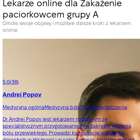
Lekarze online dla Zakażenie
paciorkowcem grupy A
Omów swoje objawy i możliwe dalsze kroki z lekarzem
online.
5.0
(36)
Andrei Popov
Medycyna ogólna
Medycyna bólu
7 lat doświadczenia
Dr Andrei Popov jest lekarzem rodzinnym ze
specjalistycznym przygotowaniem w zakresie leczenia
bólu przewlekłego. Prowadzi konsultacje wideo dla
dorosłych w Hiszpanii i w całej Europie: zarówno jeśli od