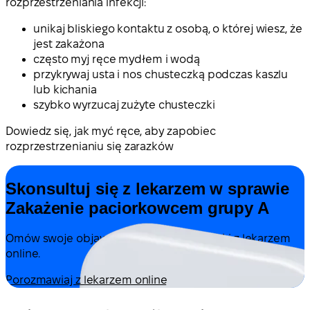
rozprzestrzeniania infekcji:
unikaj bliskiego kontaktu z osobą, o której wiesz, że
jest zakażona
często myj ręce mydłem i wodą
przykrywaj usta i nos chusteczką podczas kaszlu
lub kichania
szybko wyrzucaj zużyte chusteczki
Dowiedz się, jak myć ręce, aby zapobiec
rozprzestrzenianiu się zarazków
Skonsultuj się z lekarzem w sprawie
Zakażenie paciorkowcem grupy A
Omów swoje objawy i możliwe dalsze kroki z lekarzem
online.
Porozmawiaj z lekarzem online