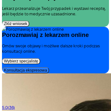
Lekarz przeanalizuje Twój przypadek i wystawi receptę,
jeśli będzie to medycznie uzasadnione.
Złóż wniosek
Porozmawiaj z lekarzem online
Omów swoje objawy i możliwe dalsze kroki podczas
konsultacji online.
Wybierz specjalistę
Konsultacja ekspresowa
5.0
(36)