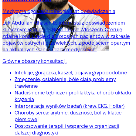
Medycyna ogólna
Kardiologia
11 lat doświadczenia
Lek Abdullah Alhasan to internista z doświadczeniem
klinicznym w Wielkiej Brytanii i we Włoszech. Oferuje
zdalne konsultacje dla dorosłych pacjentów w zakresie
objawów ostrych i przewlekłych, z podejściem opartym
na aktualnych standardach medycznych.
Główne obszary konsultacji:
Infekcje, gorączka, kaszel, objawy grypopodobne
Zmęczenie, osłabienie, bóle ciała, problemy
trawienne
Nadciśnienie tętnicze i profilaktyka chorób układu
krążenia
Interpretacja wyników badań (krew, EKG, Holter)
Choroby serca: arytmie, duszność, ból w klatce
piersiowej
Dostosowanie terapii i wsparcie w organizacji
dalszej diagnostyki