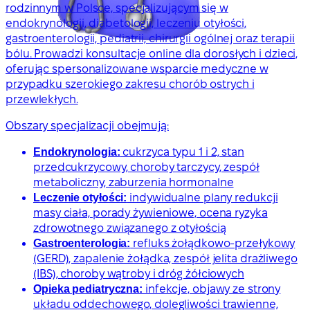
rodzinnym w Polsce, specjalizującym się w
endokrynologii, diabetologii, leczeniu otyłości,
gastroenterologii, pediatrii, chirurgii ogólnej oraz terapii
bólu. Prowadzi konsultacje online dla dorosłych i dzieci,
oferując spersonalizowane wsparcie medyczne w
przypadku szerokiego zakresu chorób ostrych i
przewlekłych.
Obszary specjalizacji obejmują:
Endokrynologia:
cukrzyca typu 1 i 2, stan
przedcukrzycowy, choroby tarczycy, zespół
metaboliczny, zaburzenia hormonalne
Leczenie otyłości:
indywidualne plany redukcji
masy ciała, porady żywieniowe, ocena ryzyka
zdrowotnego związanego z otyłością
Gastroenterologia:
refluks żołądkowo-przełykowy
(GERD), zapalenie żołądka, zespół jelita drażliwego
(IBS), choroby wątroby i dróg żółciowych
Opieka pediatryczna:
infekcje, objawy ze strony
układu oddechowego, dolegliwości trawienne,