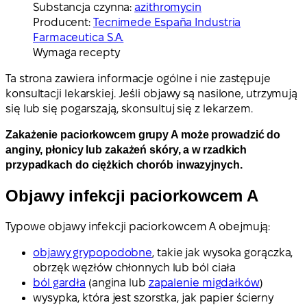
Substancja czynna:
azithromycin
Producent:
Tecnimede España Industria
Farmaceutica S.A.
Wymaga recepty
Ta strona zawiera informacje ogólne i nie zastępuje
konsultacji lekarskiej. Jeśli objawy są nasilone, utrzymują
się lub się pogarszają, skonsultuj się z lekarzem.
Zakażenie paciorkowcem grupy A może prowadzić do
anginy, płonicy lub zakażeń skóry, a w rzadkich
przypadkach do ciężkich chorób inwazyjnych.
Objawy infekcji paciorkowcem A
Typowe objawy infekcji paciorkowcem A obejmują:
objawy grypopodobne
, takie jak wysoka gorączka,
obrzęk węzłów chłonnych lub ból ciała
ból gardła
(angina lub
zapalenie migdałków
)
wysypka, która jest szorstka, jak papier ścierny