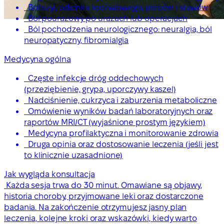
Ból szyi, odcinka lędźwiowego, pleców i stawów
Ból pourazowy po urazach lub operacjach
Ból pochodzenia neurologicznego: neuralgia, ból
neuropatyczny, fibromialgia
Medycyna ogólna
Częste infekcje dróg oddechowych
(przeziębienie, grypa, uporczywy kaszel)
Nadciśnienie, cukrzyca i zaburzenia metaboliczne
Omówienie wyników badań laboratoryjnych oraz
raportów MRI/CT (wyjaśnione prostym językiem)
Medycyna profilaktyczna i monitorowanie zdrowia
Druga opinia oraz dostosowanie leczenia (jeśli jest
to klinicznie uzasadnione)
Jak wygląda konsultacja
Każda sesja trwa do 30 minut. Omawiane są objawy,
historia choroby, przyjmowane leki oraz dostarczone
badania. Na zakończenie otrzymujesz jasny plan
leczenia, kolejne kroki oraz wskazówki, kiedy warto