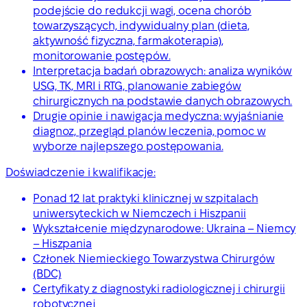
podejście do redukcji wagi, ocena chorób
towarzyszących, indywidualny plan (dieta,
aktywność fizyczna, farmakoterapia),
monitorowanie postępów.
Interpretacja badań obrazowych: analiza wyników
USG, TK, MRI i RTG, planowanie zabiegów
chirurgicznych na podstawie danych obrazowych.
Drugie opinie i nawigacja medyczna: wyjaśnianie
diagnoz, przegląd planów leczenia, pomoc w
wyborze najlepszego postępowania.
Doświadczenie i kwalifikacje:
Ponad 12 lat praktyki klinicznej w szpitalach
uniwersyteckich w Niemczech i Hiszpanii
Wykształcenie międzynarodowe: Ukraina – Niemcy
– Hiszpania
Członek Niemieckiego Towarzystwa Chirurgów
(BDC)
Certyfikaty z diagnostyki radiologicznej i chirurgii
robotycznej