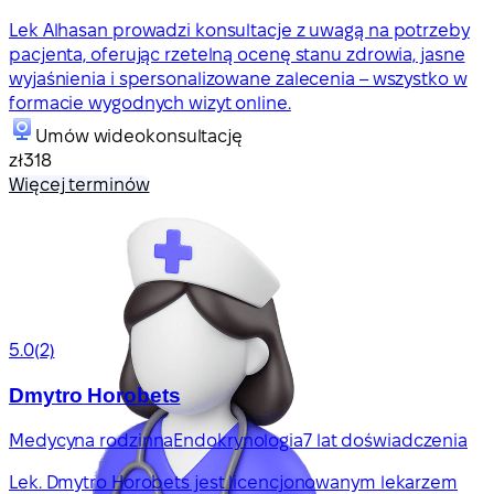
Lek Alhasan prowadzi konsultacje z uwagą na potrzeby
pacjenta, oferując rzetelną ocenę stanu zdrowia, jasne
wyjaśnienia i spersonalizowane zalecenia – wszystko w
formacie wygodnych wizyt online.
Umów wideokonsultację
zł318
Więcej terminów
5.0
(2)
Dmytro Horobets
Medycyna rodzinna
Endokrynologia
7 lat doświadczenia
Lek. Dmytro Horobets jest licencjonowanym lekarzem