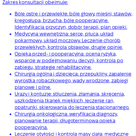
Zakres konsultacji obejmuje:
Bóle ostre i przewlekłe: bóle głowy, mięśni, stawów,
kręgosłupa, brzucha, bóle pooperacyjne.
Identyfikacja przyczyn, dobór terapii, plan opieki.
Medycyna wewnętrzna: serce, płuca, układ
pokarmowy, układ moczowy. Leczenie chorób
przewlekłych, kontrola objawów, drugie opinie.
Opieka przed- i pooperacyjna: ocena ryzyka,
wsparcie w podejmowaniu decyzji, kontrola po
zabiegu, strategie rehabilitacyjne.
Chirurgia ogólna i dziecięca: przepukliny, zapalenie
wyrostka robaczkowego, wady wrodzone, zabiegi
planowe i pilne.
Urazy i kontuzje: stłuczenia, złamania, skręcenia,
uszkodzenia tkanek miękkich, leczenie ran,
opatrunki, skierowania do leczenia stacjonarnego.
Chirurgia onkologiczna: weryfikacja diagnozy,
planowanie terapii, długoterminowa opieka
pooperacyjna.
Leczenie otyłości i kontrola masy ciała: medyczne