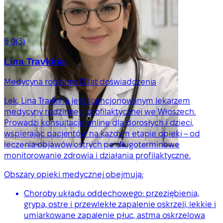
5.0
(3)
Lina Travkina
Medycyna rodzinna
13 lat doświadczenia
Lek. Lina Travkina jest licencjonowanym lekarzem
medycyny rodzinnej i profilaktycznej we Włoszech.
Prowadzi konsultacje online dla dorosłych i dzieci,
wspierając pacjentów na każdym etapie opieki – od
leczenia objawów ostrych po długoterminowe
monitorowanie zdrowia i działania profilaktyczne.
Obszary opieki medycznej obejmują:
Choroby układu oddechowego: przeziębienia,
grypa, ostre i przewlekłe zapalenie oskrzeli, lekkie i
umiarkowane zapalenie płuc, astma oskrzelowa