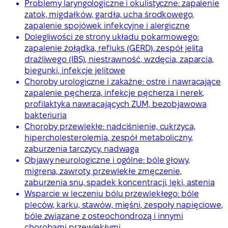
Problemy laryngologiczne i okulistyczne: zapalenie
zatok, migdałków, gardła, ucha środkowego,
zapalenie spojówek infekcyjne i alergiczne
Dolegliwości ze strony układu pokarmowego:
zapalenie żołądka, refluks (GERD), zespół jelita
drażliwego (IBS), niestrawność, wzdęcia, zaparcia,
biegunki, infekcje jelitowe
Choroby urologiczne i zakaźne: ostre i nawracające
zapalenie pęcherza, infekcje pęcherza i nerek,
profilaktyka nawracających ZUM, bezobjawowa
bakteriuria
Choroby przewlekłe: nadciśnienie, cukrzyca,
hipercholesterolemia, zespół metaboliczny,
zaburzenia tarczycy, nadwaga
Objawy neurologiczne i ogólne: bóle głowy,
migrena, zawroty, przewlekłe zmęczenie,
zaburzenia snu, spadek koncentracji, lęki, astenia
Wsparcie w leczeniu bólu przewlekłego: bóle
pleców, karku, stawów, mięśni, zespoły napięciowe,
bóle związane z osteochondrozą i innymi
chorobami przewlekłymi