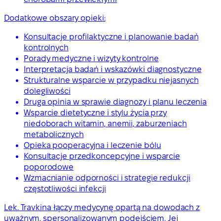
Dodatkowe obszary opieki:
Konsultacje profilaktyczne i planowanie badań
kontrolnych
Porady medyczne i wizyty kontrolne
Interpretacja badań i wskazówki diagnostyczne
Strukturalne wsparcie w przypadku niejasnych
dolegliwości
Druga opinia w sprawie diagnozy i planu leczenia
Wsparcie dietetyczne i stylu życia przy
niedoborach witamin, anemii, zaburzeniach
metabolicznych
Opieka pooperacyjna i leczenie bólu
Konsultacje przedkoncepcyjne i wsparcie
poporodowe
Wzmacnianie odporności i strategie redukcji
częstotliwości infekcji
Lek. Travkina łączy medycynę opartą na dowodach z
uważnym, spersonalizowanym podejściem. Jej