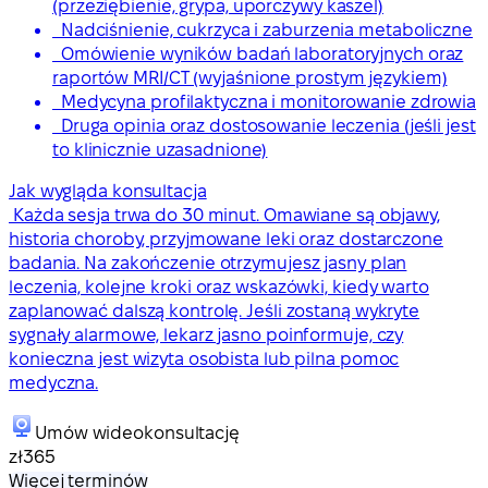
(przeziębienie, grypa, uporczywy kaszel)
Nadciśnienie, cukrzyca i zaburzenia metaboliczne
Omówienie wyników badań laboratoryjnych oraz
raportów MRI/CT (wyjaśnione prostym językiem)
Medycyna profilaktyczna i monitorowanie zdrowia
Druga opinia oraz dostosowanie leczenia (jeśli jest
to klinicznie uzasadnione)
Jak wygląda konsultacja
Każda sesja trwa do 30 minut. Omawiane są objawy,
historia choroby, przyjmowane leki oraz dostarczone
badania. Na zakończenie otrzymujesz jasny plan
leczenia, kolejne kroki oraz wskazówki, kiedy warto
zaplanować dalszą kontrolę. Jeśli zostaną wykryte
sygnały alarmowe, lekarz jasno poinformuje, czy
konieczna jest wizyta osobista lub pilna pomoc
medyczna.
Umów wideokonsultację
zł365
Więcej terminów