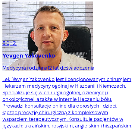
5.0
(12)
Yevgen Yakovenko
Medycyna rodzinna
12 lat doświadczenia
Lek. Yevgen Yakovenko jest licencjonowanym chirurgiem
i lekarzem medycyny ogólnej w Hiszpanii i Niemczech.
Specjalizuje się w chirurgii ogólnej, dziecięcej i
onkologicznej, a także w internie i leczeniu bólu.
Prowadzi konsultacje online dla dorosłych i dzieci,
łącząc precyzję chirurgiczną z kompleksowym
wsparciem terapeutycznym. Konsultuje pacjentów w
językach: ukraińskim, rosyjskim, angielskim i hiszpańskim.