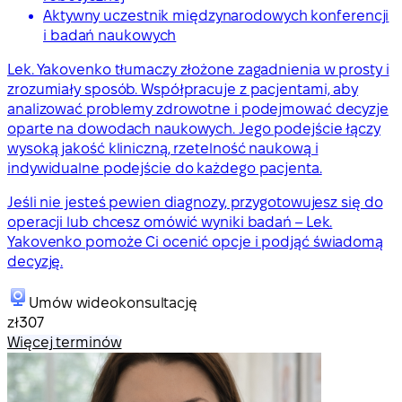
Aktywny uczestnik międzynarodowych konferencji
i badań naukowych
Lek. Yakovenko tłumaczy złożone zagadnienia w prosty i
zrozumiały sposób. Współpracuje z pacjentami, aby
analizować problemy zdrowotne i podejmować decyzje
oparte na dowodach naukowych. Jego podejście łączy
wysoką jakość kliniczną, rzetelność naukową i
indywidualne podejście do każdego pacjenta.
Jeśli nie jesteś pewien diagnozy, przygotowujesz się do
operacji lub chcesz omówić wyniki badań – Lek.
Yakovenko pomoże Ci ocenić opcje i podjąć świadomą
decyzję.
Umów wideokonsultację
zł307
Więcej terminów