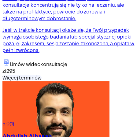
konsultacje koncentrują się nie tylko na leczeniu, ale
także na profilaktyce, powrocie do zdrowia i
długoterminowym dobrostanie.
Jeśli w trakcie konsultacji okaże się, że Twój przypadek
wymaga osobistego badania lub specjalistycznej opieki
poza jej zakresem, sesja zostanie zakończona, a opłata w
pełni zwrócona.
Umów wideokonsultację
zł295
Więcej terminów
5.0
(1)
Abdullah Alhasan