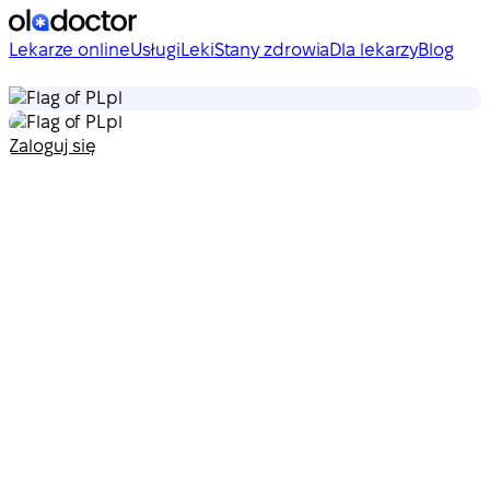
Lekarze online
Usługi
Leki
Stany zdrowia
Dla lekarzy
Blog
pl
pl
Zaloguj się