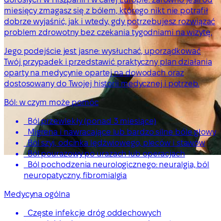
miesięcy zmagasz się z bólem, którego nikt nie potrafił
dobrze wyjaśnić, jak i wtedy, gdy potrzebujesz rozwiązać
problem zdrowotny bez czekania tygodniami na wizytę.
Jego podejście jest jasne: wysłuchać, uporządkować
Twój przypadek i przedstawić praktyczny plan działania
oparty na medycynie opartej na dowodach oraz
dostosowany do Twojej historii medycznej i potrzeb.
Ból: w czym może pomóc
Ból przewlekły (ponad 3 miesiące)
Migrena i nawracające lub bardzo silne bóle głowy
Ból szyi, odcinka lędźwiowego, pleców i stawów
Ból pourazowy po urazach lub operacjach
Ból pochodzenia neurologicznego: neuralgia, ból
neuropatyczny, fibromialgia
Medycyna ogólna
Częste infekcje dróg oddechowych