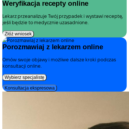
Weryfikacja recepty online
Lekarz przeanalizuje Twój przypadek i wystawi receptę,
jeśli będzie to medycznie uzasadnione.
Złóż wniosek
Porozmawiaj z lekarzem online
Omów swoje objawy i możliwe dalsze kroki podczas
konsultacji online.
Wybierz specjalistę
Konsultacja ekspresowa