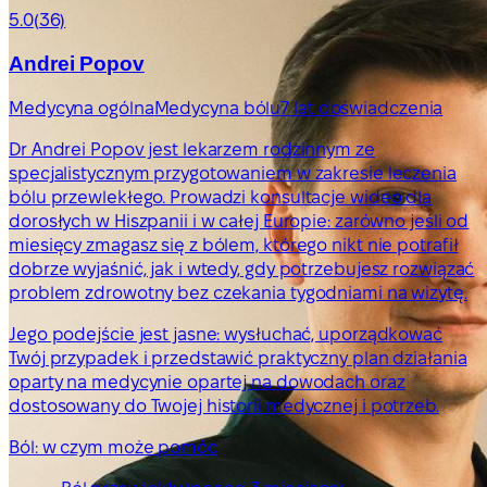
5.0
(36)
Andrei Popov
Medycyna ogólna
Medycyna bólu
7 lat doświadczenia
Dr Andrei Popov jest lekarzem rodzinnym ze
specjalistycznym przygotowaniem w zakresie leczenia
bólu przewlekłego. Prowadzi konsultacje wideo dla
dorosłych w Hiszpanii i w całej Europie: zarówno jeśli od
miesięcy zmagasz się z bólem, którego nikt nie potrafił
dobrze wyjaśnić, jak i wtedy, gdy potrzebujesz rozwiązać
problem zdrowotny bez czekania tygodniami na wizytę.
Jego podejście jest jasne: wysłuchać, uporządkować
Twój przypadek i przedstawić praktyczny plan działania
oparty na medycynie opartej na dowodach oraz
dostosowany do Twojej historii medycznej i potrzeb.
Ból: w czym może pomóc