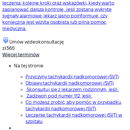
leczenia, kolejne kroki oraz wskazówki, kiedy warto
zaplanować dalszą kontrolę. Jeśli zostaną wykryte
sygnały alarmowe, lekarz jasno poinformuje, czy
konieczna jest wizyta osobista lub pilna pomoc
medyczna.
Umów wideokonsultację
zł365
Więcej terminów
Na tej stronie
Przyczyny tachykardii nadkomorowej (SVT)
Objawy tachykardii nadkomorowej (SVT)
Skonsultuj się z lekarzem rodzinnym, jeśli:
Zadzwoń pod numer 112, jeśli:
Co możesz zrobić, aby pomóc w przypadku
tachykardii nadkomorowej (SVT)
Leczenie tachykardii nadkomorowej (SVT) w
szpitalu