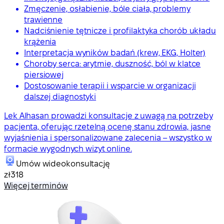
Zmęczenie, osłabienie, bóle ciała, problemy
trawienne
Nadciśnienie tętnicze i profilaktyka chorób układu
krążenia
Interpretacja wyników badań (krew, EKG, Holter)
Choroby serca: arytmie, duszność, ból w klatce
piersiowej
Dostosowanie terapii i wsparcie w organizacji
dalszej diagnostyki
Lek Alhasan prowadzi konsultacje z uwagą na potrzeby
pacjenta, oferując rzetelną ocenę stanu zdrowia, jasne
wyjaśnienia i spersonalizowane zalecenia – wszystko w
formacie wygodnych wizyt online.
Umów wideokonsultację
zł318
Więcej terminów