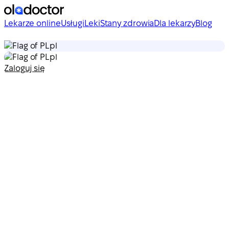
Lekarze online
Usługi
Leki
Stany zdrowia
Dla lekarzy
Blog
pl
pl
Zaloguj się