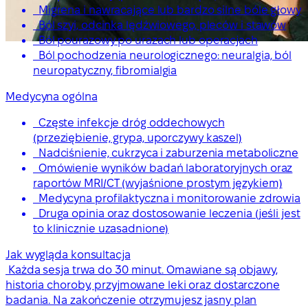
Migrena i nawracające lub bardzo silne bóle głowy
Ból szyi, odcinka lędźwiowego, pleców i stawów
Ból pourazowy po urazach lub operacjach
Ból pochodzenia neurologicznego: neuralgia, ból
neuropatyczny, fibromialgia
Medycyna ogólna
Częste infekcje dróg oddechowych
(przeziębienie, grypa, uporczywy kaszel)
Nadciśnienie, cukrzyca i zaburzenia metaboliczne
Omówienie wyników badań laboratoryjnych oraz
raportów MRI/CT (wyjaśnione prostym językiem)
Medycyna profilaktyczna i monitorowanie zdrowia
Druga opinia oraz dostosowanie leczenia (jeśli jest
to klinicznie uzasadnione)
Jak wygląda konsultacja
Każda sesja trwa do 30 minut. Omawiane są objawy,
historia choroby, przyjmowane leki oraz dostarczone
badania. Na zakończenie otrzymujesz jasny plan