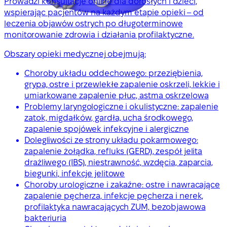
Prowadzi konsultacje online dla dorosłych i dzieci,
wspierając pacjentów na każdym etapie opieki – od
leczenia objawów ostrych po długoterminowe
monitorowanie zdrowia i działania profilaktyczne.
Obszary opieki medycznej obejmują:
Choroby układu oddechowego: przeziębienia,
grypa, ostre i przewlekłe zapalenie oskrzeli, lekkie i
umiarkowane zapalenie płuc, astma oskrzelowa
Problemy laryngologiczne i okulistyczne: zapalenie
zatok, migdałków, gardła, ucha środkowego,
zapalenie spojówek infekcyjne i alergiczne
Dolegliwości ze strony układu pokarmowego:
zapalenie żołądka, refluks (GERD), zespół jelita
drażliwego (IBS), niestrawność, wzdęcia, zaparcia,
biegunki, infekcje jelitowe
Choroby urologiczne i zakaźne: ostre i nawracające
zapalenie pęcherza, infekcje pęcherza i nerek,
profilaktyka nawracających ZUM, bezobjawowa
bakteriuria