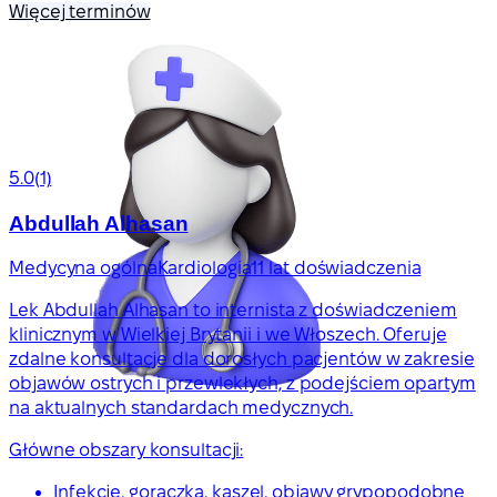
Więcej terminów
5.0
(1)
Abdullah Alhasan
Medycyna ogólna
Kardiologia
11 lat doświadczenia
Lek Abdullah Alhasan to internista z doświadczeniem
klinicznym w Wielkiej Brytanii i we Włoszech. Oferuje
zdalne konsultacje dla dorosłych pacjentów w zakresie
objawów ostrych i przewlekłych, z podejściem opartym
na aktualnych standardach medycznych.
Główne obszary konsultacji:
Infekcje, gorączka, kaszel, objawy grypopodobne