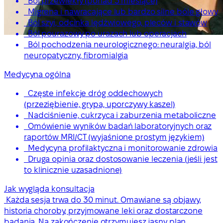
Ból przewlekły (ponad 3 miesiące)
Migrena i nawracające lub bardzo silne bóle głowy
Ból szyi, odcinka lędźwiowego, pleców i stawów
Ból pourazowy po urazach lub operacjach
Ból pochodzenia neurologicznego: neuralgia, ból
neuropatyczny, fibromialgia
Medycyna ogólna
Częste infekcje dróg oddechowych
(przeziębienie, grypa, uporczywy kaszel)
Nadciśnienie, cukrzyca i zaburzenia metaboliczne
Omówienie wyników badań laboratoryjnych oraz
raportów MRI/CT (wyjaśnione prostym językiem)
Medycyna profilaktyczna i monitorowanie zdrowia
Druga opinia oraz dostosowanie leczenia (jeśli jest
to klinicznie uzasadnione)
Jak wygląda konsultacja
Każda sesja trwa do 30 minut. Omawiane są objawy,
historia choroby, przyjmowane leki oraz dostarczone
badania. Na zakończenie otrzymujesz jasny plan