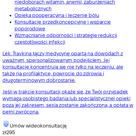
niedoborach witamin, anemii, zaburzeniach
metabolicznych
Opieka pooperacyjna i leczenie bólu
Konsultacje przedkoncepcyjne i wsparcie
poporodowe
Wzmacnianie odporności i strategie redukcji
częstotliwości infekcji
Lek. Travkina łączy medycynę opartą na dowodach z
uważnym, spersonalizowanym podejściem. Jej
konsultacje koncentrują się nie tylko na leczeniu, ale
także na profilaktyce, powrocie do zdrowia i
długoterminowym dobrostanie.
Jeśli w trakcie konsultacji okaże się, że Twój przypadek
wymaga osobistego badania lub specjalistycznej opieki
poza jej zakresem, sesja zostanie zakończona, a opłata w
pełni zwrócona.
Umów wideokonsultację
zł295