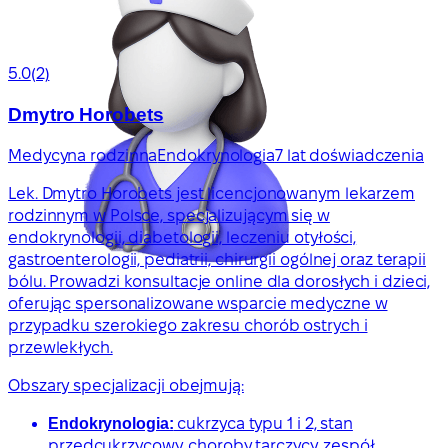
5.0
(2)
Dmytro Horobets
Medycyna rodzinna
Endokrynologia
7 lat doświadczenia
Lek. Dmytro Horobets jest licencjonowanym lekarzem
rodzinnym w Polsce, specjalizującym się w
endokrynologii, diabetologii, leczeniu otyłości,
gastroenterologii, pediatrii, chirurgii ogólnej oraz terapii
bólu. Prowadzi konsultacje online dla dorosłych i dzieci,
oferując spersonalizowane wsparcie medyczne w
przypadku szerokiego zakresu chorób ostrych i
przewlekłych.
Obszary specjalizacji obejmują:
Endokrynologia:
cukrzyca typu 1 i 2, stan
przedcukrzycowy, choroby tarczycy, zespół