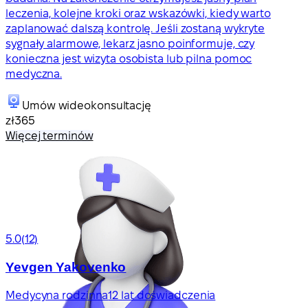
leczenia, kolejne kroki oraz wskazówki, kiedy warto
zaplanować dalszą kontrolę. Jeśli zostaną wykryte
sygnały alarmowe, lekarz jasno poinformuje, czy
konieczna jest wizyta osobista lub pilna pomoc
medyczna.
Umów wideokonsultację
zł365
Więcej terminów
5.0
(12)
Yevgen Yakovenko
Medycyna rodzinna
12 lat doświadczenia