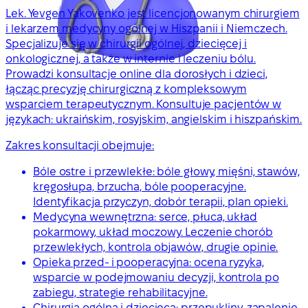
Lek. Yevgen Yakovenko jest licencjonowanym chirurgiem
i lekarzem medycyny ogólnej w Hiszpanii i Niemczech.
Specjalizuje się w chirurgii ogólnej, dziecięcej i
onkologicznej, a także w internie i leczeniu bólu.
Prowadzi konsultacje online dla dorosłych i dzieci,
łącząc precyzję chirurgiczną z kompleksowym
wsparciem terapeutycznym. Konsultuje pacjentów w
językach: ukraińskim, rosyjskim, angielskim i hiszpańskim.
Zakres konsultacji obejmuje:
Bóle ostre i przewlekłe: bóle głowy, mięśni, stawów,
kręgosłupa, brzucha, bóle pooperacyjne.
Identyfikacja przyczyn, dobór terapii, plan opieki.
Medycyna wewnętrzna: serce, płuca, układ
pokarmowy, układ moczowy. Leczenie chorób
przewlekłych, kontrola objawów, drugie opinie.
Opieka przed- i pooperacyjna: ocena ryzyka,
wsparcie w podejmowaniu decyzji, kontrola po
zabiegu, strategie rehabilitacyjne.
Chirurgia ogólna i dziecięca: przepukliny, zapalenie