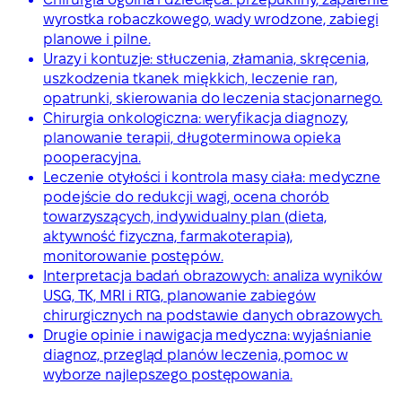
wyrostka robaczkowego, wady wrodzone, zabiegi
planowe i pilne.
Urazy i kontuzje: stłuczenia, złamania, skręcenia,
uszkodzenia tkanek miękkich, leczenie ran,
opatrunki, skierowania do leczenia stacjonarnego.
Chirurgia onkologiczna: weryfikacja diagnozy,
planowanie terapii, długoterminowa opieka
pooperacyjna.
Leczenie otyłości i kontrola masy ciała: medyczne
podejście do redukcji wagi, ocena chorób
towarzyszących, indywidualny plan (dieta,
aktywność fizyczna, farmakoterapia),
monitorowanie postępów.
Interpretacja badań obrazowych: analiza wyników
USG, TK, MRI i RTG, planowanie zabiegów
chirurgicznych na podstawie danych obrazowych.
Drugie opinie i nawigacja medyczna: wyjaśnianie
diagnoz, przegląd planów leczenia, pomoc w
wyborze najlepszego postępowania.