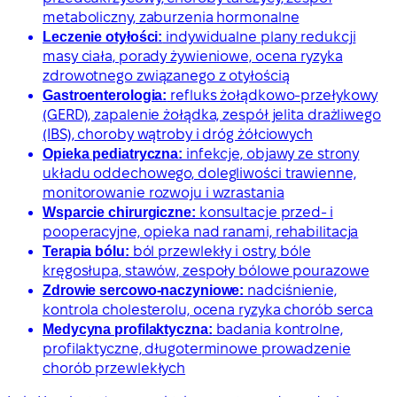
metaboliczny, zaburzenia hormonalne
Leczenie otyłości:
indywidualne plany redukcji
masy ciała, porady żywieniowe, ocena ryzyka
zdrowotnego związanego z otyłością
Gastroenterologia:
refluks żołądkowo-przełykowy
(GERD), zapalenie żołądka, zespół jelita drażliwego
(IBS), choroby wątroby i dróg żółciowych
Opieka pediatryczna:
infekcje, objawy ze strony
układu oddechowego, dolegliwości trawienne,
monitorowanie rozwoju i wzrastania
Wsparcie chirurgiczne:
konsultacje przed- i
pooperacyjne, opieka nad ranami, rehabilitacja
Terapia bólu:
ból przewlekły i ostry, bóle
kręgosłupa, stawów, zespoły bólowe pourazowe
Zdrowie sercowo-naczyniowe:
nadciśnienie,
kontrola cholesterolu, ocena ryzyka chorób serca
Medycyna profilaktyczna:
badania kontrolne,
profilaktyczne, długoterminowe prowadzenie
chorób przewlekłych