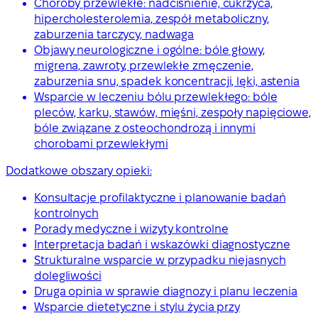
Choroby przewlekłe: nadciśnienie, cukrzyca,
hipercholesterolemia, zespół metaboliczny,
zaburzenia tarczycy, nadwaga
Objawy neurologiczne i ogólne: bóle głowy,
migrena, zawroty, przewlekłe zmęczenie,
zaburzenia snu, spadek koncentracji, lęki, astenia
Wsparcie w leczeniu bólu przewlekłego: bóle
pleców, karku, stawów, mięśni, zespoły napięciowe,
bóle związane z osteochondrozą i innymi
chorobami przewlekłymi
Dodatkowe obszary opieki:
Konsultacje profilaktyczne i planowanie badań
kontrolnych
Porady medyczne i wizyty kontrolne
Interpretacja badań i wskazówki diagnostyczne
Strukturalne wsparcie w przypadku niejasnych
dolegliwości
Druga opinia w sprawie diagnozy i planu leczenia
Wsparcie dietetyczne i stylu życia przy