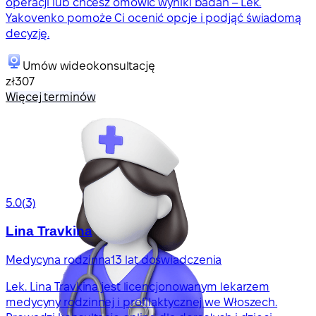
operacji lub chcesz omówić wyniki badań – Lek.
Yakovenko pomoże Ci ocenić opcje i podjąć świadomą
decyzję.
Umów wideokonsultację
zł307
Więcej terminów
5.0
(3)
Lina Travkina
Medycyna rodzinna
13 lat doświadczenia
Lek. Lina Travkina jest licencjonowanym lekarzem
medycyny rodzinnej i profilaktycznej we Włoszech.