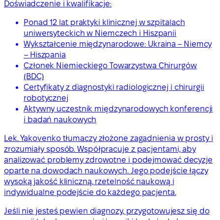
Doświadczenie i kwalifikacje:
Ponad 12 lat praktyki klinicznej w szpitalach
uniwersyteckich w Niemczech i Hiszpanii
Wykształcenie międzynarodowe: Ukraina – Niemcy
– Hiszpania
Członek Niemieckiego Towarzystwa Chirurgów
(BDC)
Certyfikaty z diagnostyki radiologicznej i chirurgii
robotycznej
Aktywny uczestnik międzynarodowych konferencji
i badań naukowych
Lek. Yakovenko tłumaczy złożone zagadnienia w prosty i
zrozumiały sposób. Współpracuje z pacjentami, aby
analizować problemy zdrowotne i podejmować decyzje
oparte na dowodach naukowych. Jego podejście łączy
wysoką jakość kliniczną, rzetelność naukową i
indywidualne podejście do każdego pacjenta.
Jeśli nie jesteś pewien diagnozy, przygotowujesz się do