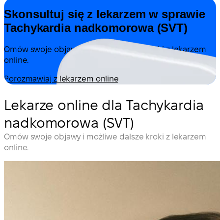
Skonsultuj się z lekarzem w sprawie
Tachykardia nadkomorowa (SVT)
Omów swoje objawy i możliwe dalsze kroki z lekarzem
online.
Porozmawiaj z lekarzem online
Lekarze online dla Tachykardia
nadkomorowa (SVT)
Omów swoje objawy i możliwe dalsze kroki z lekarzem
online.