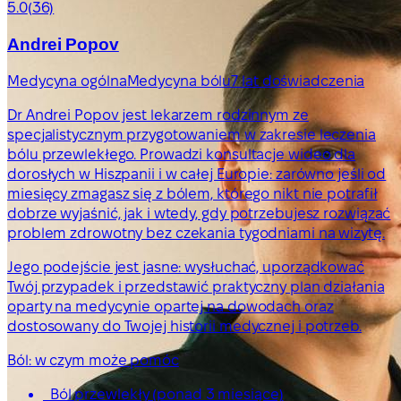
5.0
(36)
Andrei Popov
Medycyna ogólna
Medycyna bólu
7 lat doświadczenia
Dr Andrei Popov jest lekarzem rodzinnym ze
specjalistycznym przygotowaniem w zakresie leczenia
bólu przewlekłego. Prowadzi konsultacje wideo dla
dorosłych w Hiszpanii i w całej Europie: zarówno jeśli od
miesięcy zmagasz się z bólem, którego nikt nie potrafił
dobrze wyjaśnić, jak i wtedy, gdy potrzebujesz rozwiązać
problem zdrowotny bez czekania tygodniami na wizytę.
Jego podejście jest jasne: wysłuchać, uporządkować
Twój przypadek i przedstawić praktyczny plan działania
oparty na medycynie opartej na dowodach oraz
dostosowany do Twojej historii medycznej i potrzeb.
Ból: w czym może pomóc
Ból przewlekły (ponad 3 miesiące)