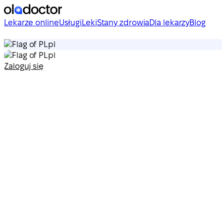
Lekarze online
Usługi
Leki
Stany zdrowia
Dla lekarzy
Blog
pl
pl
Zaloguj się