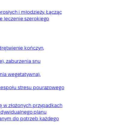
orosłych i młodzieży. Łącząc
 leczenie szerokiego
drętwienie kończyn,
e), zaburzenia snu
onia wegetatywna).
 zespołu stresu pourazowego
iekę w złożonych przypadkach
indywidualnego planu
wanym do potrzeb każdego