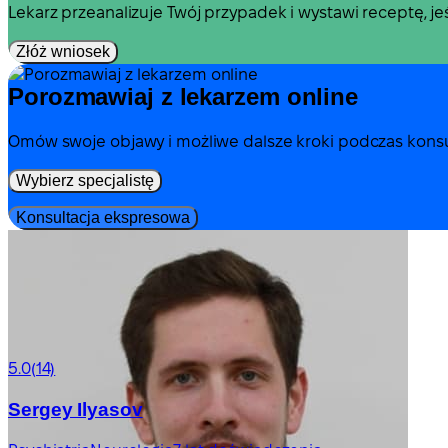
Lekarz przeanalizuje Twój przypadek i wystawi receptę, j
Złóż wniosek
Porozmawiaj z lekarzem online
Omów swoje objawy i możliwe dalsze kroki podczas konsul
Wybierz specjalistę
Konsultacja ekspresowa
5.0
(14)
Sergey Ilyasov