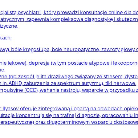
alistą psychiatrii, który prowadzi konsultacje online dla d
trycznym, zapewnia kompleksową diagnostykę i skuteczne
izyczne.
kach:
wy), bóle kręgosłupa, bóle neuropatyczne, zawroty głowy, 
nie lękowe), depresja (w tym postacie atypowe i lekooporn
ie.
e (np. zespół jelita drażliwego związany ze stresem, dyst
.in. ADHD, zaburzenia ze spektrum autyzmu), tiki nerwowe.
ompulsyjne (OCD), wahania nastroju, wsparcie w przypadku
, lek. Ilyasov oferuje zintegrowaną i opartą na dowodach op
ltacje koncentrują się na trafnej diagnozie, opracowaniu 
oterapeutyczne) oraz długoterminowym wsparciu dostoso