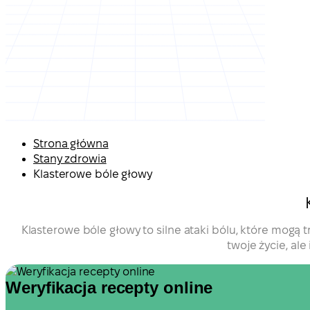
Strona główna
Stany zdrowia
Klasterowe bóle głowy
Klasterowe bóle głowy to silne ataki bólu, które mog
twoje życie, al
Weryfikacja recepty online