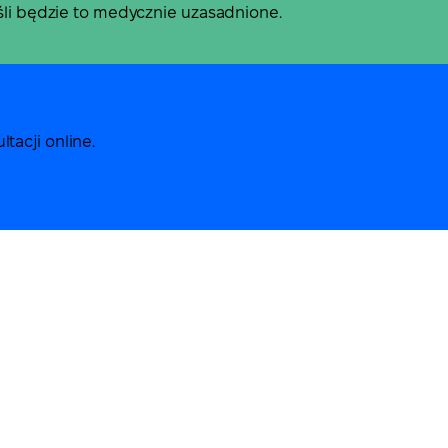
eśli będzie to medycznie uzasadnione.
tacji online.