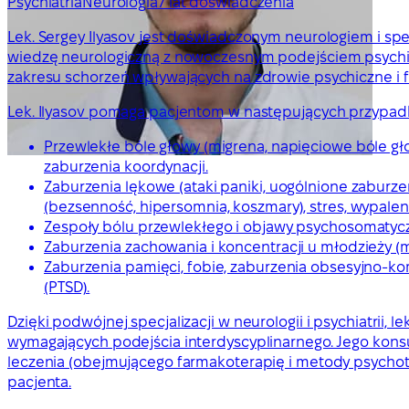
Psychiatria
Neurologia
7 lat doświadczenia
Lek. Sergey Ilyasov jest doświadczonym neurologiem i specj
wiedzę neurologiczną z nowoczesnym podejściem psychia
zakresu schorzeń wpływających na zdrowie psychiczne i f
Lek. Ilyasov pomaga pacjentom w następujących przypad
Przewlekłe bóle głowy (migrena, napięciowe bóle gło
zaburzenia koordynacji.
Zaburzenia lękowe (ataki paniki, uogólnione zaburze
(bezsenność, hipersomnia, koszmary), stres, wypalen
Zespoły bólu przewlekłego i objawy psychosomatyczn
Zaburzenia zachowania i koncentracji u młodzieży (m
Zaburzenia pamięci, fobie, zaburzenia obsesyjno-k
(PTSD).
Dzięki podwójnej specjalizacji w neurologii i psychiatrii
wymagających podejścia interdyscyplinarnego. Jego konsu
leczenia (obejmującego farmakoterapię i metody psych
pacjenta.