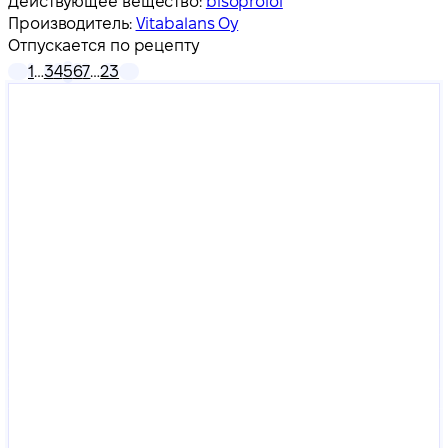
Действующее вещество:
bisoprolol
Производитель:
Vitabalans Oy
Отпускается по рецепту
1
…
3
4
5
6
7
…
23