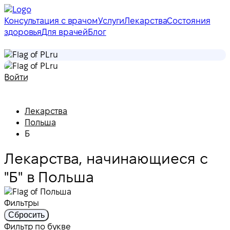
Консультация с врачом
Услуги
Лекарства
Состояния
здоровья
Для врачей
Блог
ru
ru
Войти
Лекарства
Польша
Б
Лекарства, начинающиеся с
"Б" в Польша
Фильтры
Сбросить
Фильтр по букве