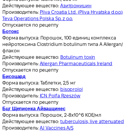
Действующее вещество:
Азитромицин
Производитель:
Pliva Croatia Ltd. (Pliva Hrvatska d.o.o.)
Teva Operations Polska Sp. z o.o.
Отпускается по рецепту
Ботокс
Форма выпуска:
Порошок, 100 единиц комплекса
нейротоксина Clostridium botulinum типа A Allergan/
флакон
Действующее вещество:
Botulinum toxin
Производитель:
Allergan Pharmaceuticals Ireland
Отпускается по рецепту
Бисоцард
Форма выпуска:
Таблетки, 2,5 мг
Действующее вещество:
bisoprolol
Производитель:
ICN Polfa Rzeszów
Отпускается по рецепту
Бцг Щепионка Айваццинес
Форма выпуска:
Порошок, 2-8x10^6 КОЕ/мл
Действующее вещество:
tuberculosis, live attenuated
Производитель:
AJ Vaccines A/S