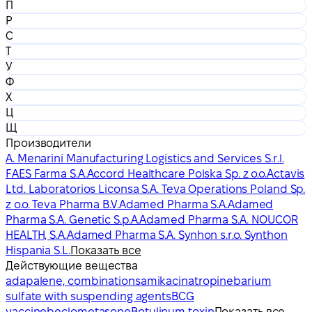
П
Р
С
Т
У
Ф
Х
Ц
Щ
Производители
A. Menarini Manufacturing Logistics and Services S.r.l.
FAES Farma S.A.
Accord Healthcare Polska Sp. z o.o.
Actavis
Ltd. Laboratorios Liconsa S.A. Teva Operations Poland Sp.
z o.o. Teva Pharma B.V.
Adamed Pharma S.A.
Adamed
Pharma S.A. Genetic S.p.A.
Adamed Pharma S.A. NOUCOR
HEALTH, S.A.
Adamed Pharma S.A. Synhon s.r.o. Synthon
Hispania S.L.
Показать все
Действующие вещества
adapalene, combinations
amikacin
atropine
barium
sulfate with suspending agents
BCG
vaccine
beclometasone
Botulinum toxin
Показать все