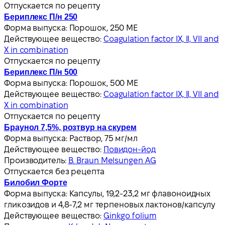
Отпускается по рецепту
Бериплекс П/н 250
Форма выпуска:
Порошок, 250 МЕ
Действующее вещество:
Coagulation factor IX, II, VII and
X in combination
Отпускается по рецепту
Бериплекс П/н 500
Форма выпуска:
Порошок, 500 МЕ
Действующее вещество:
Coagulation factor IX, II, VII and
X in combination
Отпускается по рецепту
Браунол 7,5%, розтвур на скурем
Форма выпуска:
Раствор, 75 мг/мл
Действующее вещество:
Повидон-йод
Производитель:
B. Braun Melsungen AG
Отпускается без рецепта
Билобил Форте
Форма выпуска:
Капсулы, 19,2-23,2 мг флавоноидных
гликозидов и 4,8-7,2 мг терпеновых лактонов/капсулу
Действующее вещество:
Ginkgo folium