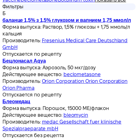
Фильтры
Б
баланце 1,5% з 1,5% глукозом и вапнием 1,75 ммол/л
Форма выпуска:
Раствор, 1,5% глюкозы + 1,75 ммоль/л
кальция
Производитель:
Fresenius Medical Care Deutschland
GmbH
Отпускается по рецепту
Бецлонасал Аqуа
Форма выпуска:
Аэрозоль, 50 мкг/дозу
Действующее вещество:
beclometasone
Производитель:
Orion Corporation Orion Corporation
Orion Pharma
Отпускается по рецепту
Блеомедац
Форма выпуска:
Порошок, 15000 МЕ/флакон
Действующее вещество:
bleomycin
Производитель:
medac Gesellschaft fuer klinische
Spezialpraeparate mbH
Отпускается без рецепта