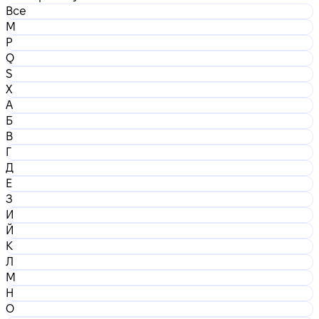
Все
M
P
Q
S
X
А
Б
В
Г
Д
Е
З
И
Й
К
Л
М
Н
О