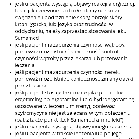
jeśli u pacjenta wystąpią objawy reakcji alergicznej,
takie jak czerwone lub białe plamy na skórze,
swędzenie i podrażnienie skóry, obrzęk skóry,
krtani (gardła) lub języka oraz trudności w
oddychaniu, należy zaprzestać stosowania leku
Sumamed
jeśli pacjent ma zaburzenia czynności wątroby,
ponieważ może istnieć konieczność kontroli
czynności wątroby przez lekarza lub przerwania
leczenia
jeśli pacjent ma zaburzenia czynności nerek,
ponieważ może istnieć konieczność zmiany dawki
przez lekarza
jeśli pacjent stosuje leki znane jako pochodne
ergotaminy, np. ergotaminę lub dihydroergotaminę
(stosowane w leczeniu migreny), ponieważ
azytromycyna nie jest zalecana w tym połączeniu
(patrz także punkt „Lek Sumamed a inne leki”)
jeśli u pacjenta wystąpią objawy innego zakażenia
jeśli u pacjenta w trakcie leczenia lub po jego