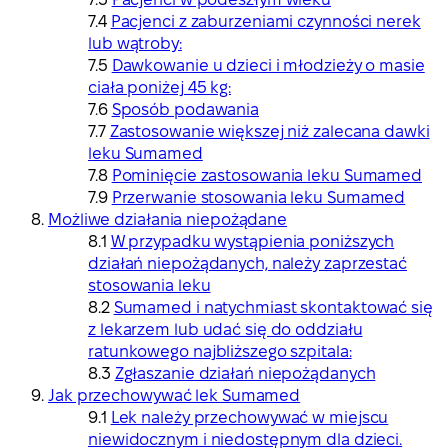
Pacjenci z zaburzeniami czynności nerek
lub wątroby:
Dawkowanie u dzieci i młodzieży o masie
ciała poniżej 45 kg:
Sposób podawania
Zastosowanie większej niż zalecana dawki
leku Sumamed
Pominięcie zastosowania leku Sumamed
Przerwanie stosowania leku Sumamed
Możliwe działania niepożądane
W przypadku wystąpienia poniższych
działań niepożądanych, należy zaprzestać
stosowania leku
Sumamed i natychmiast skontaktować się
z lekarzem lub udać się do oddziału
ratunkowego najbliższego szpitala:
Zgłaszanie działań niepożądanych
Jak przechowywać lek Sumamed
Lek należy przechowywać w miejscu
niewidocznym i niedostępnym dla dzieci.