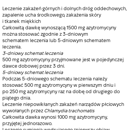
Leczenie zakażeń górnych i dolnych dróg oddechowych,
zapalenie ucha środkowego, zakażenia skóry
i tkanek miękkich
Całkowitą dawkę wynoszącą 1500 mg azytromycyny
można stosować zgodnie z 3-dniowym
schematem leczenia lub 5-dniowym schematem
leczenia.
3-dniowy schemat leczenia
500 mg azytromycyny przyjmowane jest w pojedynczej
dawce dobowej przez 3 dni.
5-dniowy schemat leczenia
Podczas 5-dniowego schematu leczenia należy
stosować 500 mg azytromycyny w pierwszym dniu i
po 250 mg azytromycyny raz na dobę od drugiego do
piątego dnia.
Leczenie niepowikłanych zakażeń narządów płciowych
wywołanych przez
Chlamydia trachomatis
Całkowita dawka wynosi 1000 mg azytromycyny,
przyjętej jednorazowo.
Leczenie rumienia wędrującego (pierwszy objaw