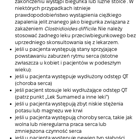
zakończeniu wystąpi biegunka lub luźne stolce . W
niektórych przypadkach istnieje
prawdopodobieństwo wystąpienia ciężkiego
zapalenia jelit znanego jako biegunka związana z
zakażeniem
Clostridioides difficile
. Nie należy
stosować żadnego leku przeciwbiegunkowego bez
uprzedniego skonsultowania się z lekarzem.
jeśli u pacjenta występują stany sprzyjające
powstawaniu zaburzeń rytmu serca (istotne
zwłaszcza u kobiet i pacjentów w podeszłym
wieku):
jeśli u pacjenta występuje wydłużony odstęp QT
(choroba serca)
jeśli pacjent stosuje leki wydłużające odstęp QT
(patrz punkt „Lek Sumamed a inne leki”)
jeśli u pacjenta występują zbyt niskie stężenia
potasu lub magnezu we krwi
jeśli u pacjenta występują choroby serca, takie jak
wolna lub nieregularna praca serca lub
zmniejszona czynność serca
jeśli u pacjenta występuje pewien typ słabości