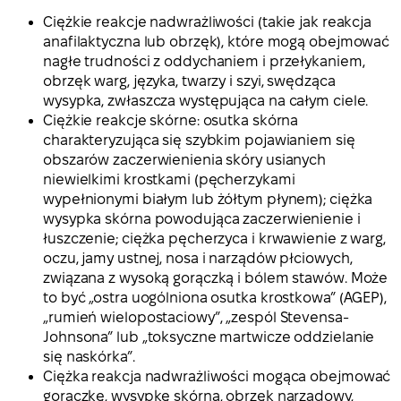
Ciężkie reakcje nadwrażliwości (takie jak reakcja
anafilaktyczna lub obrzęk), które mogą obejmować
nagłe trudności z oddychaniem i przełykaniem,
obrzęk warg, języka, twarzy i szyi, swędząca
wysypka, zwłaszcza występująca na całym ciele.
Ciężkie reakcje skórne: osutka skórna
charakteryzująca się szybkim pojawianiem się
obszarów zaczerwienienia skóry usianych
niewielkimi krostkami (pęcherzykami
wypełnionymi białym lub żółtym płynem); ciężka
wysypka skórna powodująca zaczerwienienie i
łuszczenie; ciężka pęcherzyca i krwawienie z warg,
oczu, jamy ustnej, nosa i narządów płciowych,
związana z wysoką gorączką i bólem stawów. Może
to być „ostra uogólniona osutka krostkowa” (AGEP),
„rumień wielopostaciowy”, „zespól Stevensa-
Johnsona” lub „toksyczne martwicze oddzielanie
się naskórka”.
Ciężka reakcja nadwrażliwości mogąca obejmować
gorączkę, wysypkę skórną, obrzęk narządowy,