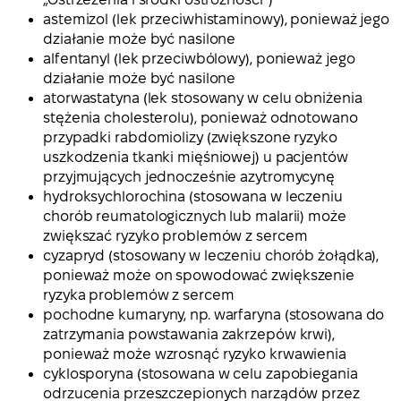
astemizol (lek przeciwhistaminowy), ponieważ jego
działanie może być nasilone
alfentanyl (lek przeciwbólowy), ponieważ jego
działanie może być nasilone
atorwastatyna (lek stosowany w celu obniżenia
stężenia cholesterolu), ponieważ odnotowano
przypadki rabdomiolizy (zwiększone ryzyko
uszkodzenia tkanki mięśniowej) u pacjentów
przyjmujących jednocześnie azytromycynę
hydroksychlorochina (stosowana w leczeniu
chorób reumatologicznych lub malarii) może
zwiększać ryzyko problemów z sercem
cyzapryd (stosowany w leczeniu chorób żołądka),
ponieważ może on spowodować zwiększenie
ryzyka problemów z sercem
pochodne kumaryny, np. warfaryna (stosowana do
zatrzymania powstawania zakrzepów krwi),
ponieważ może wzrosnąć ryzyko krwawienia
cyklosporyna (stosowana w celu zapobiegania
odrzucenia przeszczepionych narządów przez