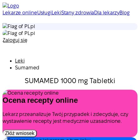
Lekarze online
Usługi
Leki
Stany zdrowia
Dla lekarzy
Blog
pl
pl
Zaloguj się
Leki
Sumamed
SUMAMED 1000 mg Tabletki
Ocena recepty online
Lekarz przeanalizuje Twój przypadek i zdecyduje, czy
wystawienie recepty jest medycznie uzasadnione.
Złóż wniosek