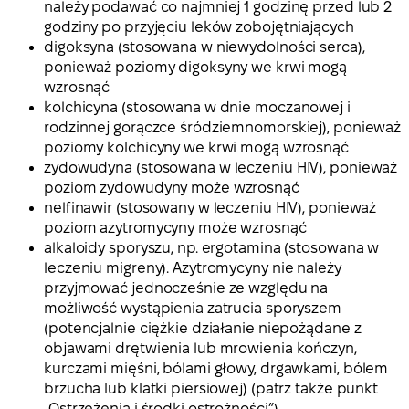
należy podawać co najmniej 1 godzinę przed lub 2
godziny po przyjęciu leków zobojętniających
digoksyna (stosowana w niewydolności serca),
ponieważ poziomy digoksyny we krwi mogą
wzrosnąć
kolchicyna (stosowana w dnie moczanowej i
rodzinnej gorączce śródziemnomorskiej), ponieważ
poziomy kolchicyny we krwi mogą wzrosnąć
zydowudyna (stosowana w leczeniu HIV), ponieważ
poziom zydowudyny może wzrosnąć
nelfinawir (stosowany w leczeniu HIV), ponieważ
poziom azytromycyny może wzrosnąć
alkaloidy sporyszu, np. ergotamina (stosowana w
leczeniu migreny). Azytromycyny nie należy
przyjmować jednocześnie ze względu na
możliwość wystąpienia zatrucia sporyszem
(potencjalnie ciężkie działanie niepożądane z
objawami drętwienia lub mrowienia kończyn,
kurczami mięśni, bólami głowy, drgawkami, bólem
brzucha lub klatki piersiowej) (patrz także punkt
„Ostrzeżenia i środki ostrożności”)