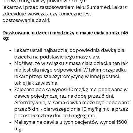
lub wątroby, należy powiedzieć o tym
lekarzowi przed zastosowaniem leku Sumamed. Lekarz
zdecyduje wówczas, czy konieczne jest
dostosowanie dawki.
Dawkowanie u dzieci i młodzieży o masie ciała poniżej 45
kg:
Lekarz ustali najbardziej odpowiednią dawkę dla
dziecka na podstawie jego masy ciała.
Możliwe, że w związku z masą ciała dziecka ten lek
nie jest dla niego odpowiedni. W takim przypadku
lekarz przepisze azytromycynę w innej postaci,
takiej jak zawiesina.
Zalecana dawka wynosi 10 mg/kg mc. podawana w
dawce pojedynczej raz na dobę przez 3 dni.
Alternatywnie, ta sama dawka może być podawana
przez 5 dni - pierwszego dnia 10 mg/kg mc. a przez
pozostałe cztery dni po 5 mg/kg mc.
Maksymalna dawka u tych pacjentów wynosi 1500
mg.