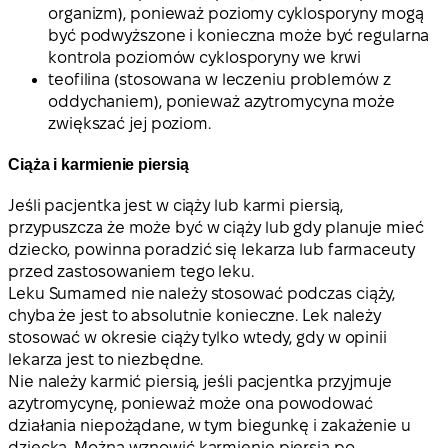
organizm), ponieważ poziomy cyklosporyny mogą
być podwyższone i konieczna może być regularna
kontrola poziomów cyklosporyny we krwi
teofilina (stosowana w leczeniu problemów z
oddychaniem), ponieważ azytromycyna może
zwiększać jej poziom.
Ciąża i karmienie piersią
Jeśli pacjentka jest w ciąży lub karmi piersią,
przypuszcza że może być w ciąży lub gdy planuje mieć
dziecko, powinna poradzić się lekarza lub farmaceuty
przed zastosowaniem tego leku.
Leku Sumamed nie należy stosować podczas ciąży,
chyba że jest to absolutnie konieczne. Lek należy
stosować w okresie ciąży tylko wtedy, gdy w opinii
lekarza jest to niezbędne.
Nie należy karmić piersią, jeśli pacjentka przyjmuje
azytromycynę, ponieważ może ona powodować
działania niepożądane, w tym biegunkę i zakażenie u
dziecka. Można wznowić karmienie piersią po