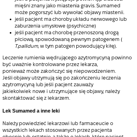
mięśni znany jako miastenia gravis. Sumamed
może pogorszyć lub wywołać objawy miastenii.
jeśli pacjent ma choroby układu nerwowego lub
zaburzenia umysłowe (psychiczne)
jeśli pacjent ma chorobę przenoszoną drogą
płciową, spowodowaną pewnym patogenem (
T.
pallidum
, w tym patogen powodujący kiłę).
Leczenie rumienia wędrującego azytromycyną powinno
być uważnie kontrolowane przez lekarza,
ponieważ może zakończyć się niepowodzeniem.
Jeśli objawy utrzymują się po zakończeniu leczenia
azytromycyną lub jeśli pacjent zauważy
jakiekolwiek nowe i utrzymujące się objawy, należy
skontaktować się z lekarzem.
Lek Sumamed a inne leki
Należy powiedzieć lekarzowi lub farmaceucie o
wszystkich lekach stosowanych przez pacjenta
obecnie lub ostatnio, a także o lekach, które pacjent