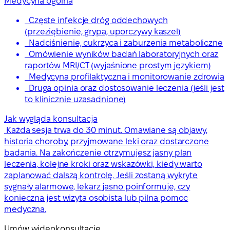
Medycyna ogólna
Częste infekcje dróg oddechowych
(przeziębienie, grypa, uporczywy kaszel)
Nadciśnienie, cukrzyca i zaburzenia metaboliczne
Omówienie wyników badań laboratoryjnych oraz
raportów MRI/CT (wyjaśnione prostym językiem)
Medycyna profilaktyczna i monitorowanie zdrowia
Druga opinia oraz dostosowanie leczenia (jeśli jest
to klinicznie uzasadnione)
Jak wygląda konsultacja
Każda sesja trwa do 30 minut. Omawiane są objawy,
historia choroby, przyjmowane leki oraz dostarczone
badania. Na zakończenie otrzymujesz jasny plan
leczenia, kolejne kroki oraz wskazówki, kiedy warto
zaplanować dalszą kontrolę. Jeśli zostaną wykryte
sygnały alarmowe, lekarz jasno poinformuje, czy
konieczna jest wizyta osobista lub pilna pomoc
medyczna.
Umów wideokonsultację