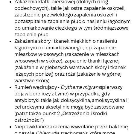
Zakażenia klatki piersiowej (dolnych dróg
oddechowych), takie jak ostre zapalenie oskrzeli,
zaostrzenie przewlekłego zapalenia oskrzeli i
pozaszpitalne zapalenie płuc o nasileniu łagodnym
do umiarkowanie ciężkiego, w tym śródmiąższowe
zapalenie płuc
Zakażenia skóry i tkanek miękkich o nasileniu
łagodnym do umiarkowanego , np. zapalenie
mieszków włosowych (zakażenie w mieszkach
włosowych w skórze), zapalenie tkanki łącznej
(zakażenie w głębszych warstwach skóry i tkanek
leżących poniżej) oraz róża (zakażenie w górnej
warstwie skóry)
Rumień wędrujący -
Erythema migrans
(pierwszy
objaw boreliozy z Lyme) w przypadku, gdy
antybiotyki takie jak doksycyklina, amoksycyklina i
cefuroksymu aksetyl nie mogą być zastosowane
(patrz także punkt 2 „Ostrzeżenia i środki
ostrożności”)
Niepowikłane zakażenia wywołane przez bakterię
o nazwie
Chlamydia trachomatis
, która może