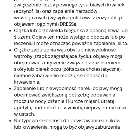
zwiększenie liczby pewnego typu białych krwinek
(eozynofilia) oraz zapalenie narządów
wewnętrznych (wysypka polekowa z eozynofilią i
objawami ogólnymi (DRESS)).
Ciężka lub przewlekła biegunka z obecną krwią lub
śluzem. Objaw ten może wystąpić podczas lub po
leczeniu i może oznaczać poważne zapalenie jelita.
Ciężkie zaburzenia wątroby lub niewydolność
wątroby (rzadko zagrażające życiu): objawy mogą
obejmować zmęczenie związane z zażółceniem
skóry lub białek oczu (żółtaczka cholestatyczna),
ciemne zabarwienie moczu, skłonność do
krwawienia.
Zapalenie lub niewydolność nerek: objawy mogą
obejmować zwiększoną potrzebę oddawania
moczu w nocy, drżenie i kurcze mięśni, utratę
apetytu, nudności lub wymioty, nieprzyjemny smak
w ustach.
Nietypowa skłonność do powstawania siniaków
lub krwawienia: mogą to być objawy zaburzenia