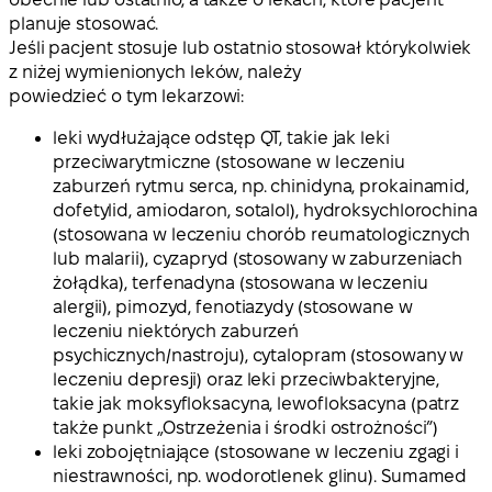
planuje stosować.
Jeśli pacjent stosuje lub ostatnio stosował którykolwiek
z niżej wymienionych leków, należy
powiedzieć o tym lekarzowi:
leki wydłużające odstęp QT, takie jak leki
przeciwarytmiczne (stosowane w leczeniu
zaburzeń rytmu serca, np. chinidyna, prokainamid,
dofetylid, amiodaron, sotalol), hydroksychlorochina
(stosowana w leczeniu chorób reumatologicznych
lub malarii), cyzapryd (stosowany w zaburzeniach
żołądka), terfenadyna (stosowana w leczeniu
alergii), pimozyd, fenotiazydy (stosowane w
leczeniu niektórych zaburzeń
psychicznych/nastroju), cytalopram (stosowany w
leczeniu depresji) oraz leki przeciwbakteryjne,
takie jak moksyfloksacyna, lewofloksacyna (patrz
także punkt „Ostrzeżenia i środki ostrożności”)
leki zobojętniające (stosowane w leczeniu zgagi i
niestrawności, np. wodorotlenek glinu). Sumamed