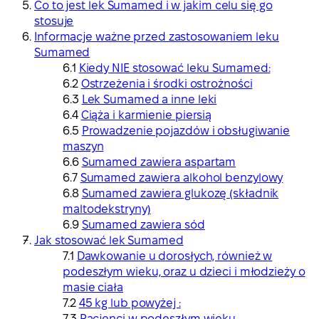
Co to jest lek Sumamed i w jakim celu się go
stosuje
Informacje ważne przed zastosowaniem leku
Sumamed
Kiedy NIE stosować leku Sumamed:
Ostrzeżenia i środki ostrożności
Lek Sumamed a inne leki
Ciąża i karmienie piersią
Prowadzenie pojazdów i obsługiwanie
maszyn
Sumamed zawiera aspartam
Sumamed zawiera alkohol benzylowy
Sumamed zawiera glukozę (składnik
maltodekstryny)
Sumamed zawiera sód
Jak stosować lek Sumamed
Dawkowanie u dorosłych, również w
podeszłym wieku, oraz u dzieci i młodzieży o
masie ciała
45 kg lub powyżej :
Pacjenci w podeszłym wieku