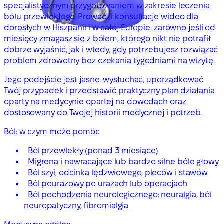
specjalistycznym przygotowaniem w zakresie leczenia
bólu przewlekłego. Prowadzi konsultacje wideo dla
dorosłych w Hiszpanii i w całej Europie: zarówno jeśli od
miesięcy zmagasz się z bólem, którego nikt nie potrafił
dobrze wyjaśnić, jak i wtedy, gdy potrzebujesz rozwiązać
problem zdrowotny bez czekania tygodniami na wizytę.
Jego podejście jest jasne: wysłuchać, uporządkować
Twój przypadek i przedstawić praktyczny plan działania
oparty na medycynie opartej na dowodach oraz
dostosowany do Twojej historii medycznej i potrzeb.
Ból: w czym może pomóc
Ból przewlekły (ponad 3 miesiące)
Migrena i nawracające lub bardzo silne bóle głowy
Ból szyi, odcinka lędźwiowego, pleców i stawów
Ból pourazowy po urazach lub operacjach
Ból pochodzenia neurologicznego: neuralgia, ból
neuropatyczny, fibromialgia