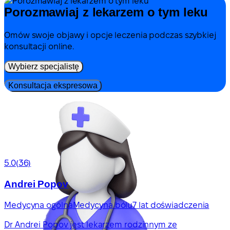
Porozmawiaj z lekarzem o tym leku
Omów swoje objawy i opcje leczenia podczas szybkiej
konsultacji online.
Wybierz specjalistę
Konsultacja ekspresowa
5.0
(36)
Andrei Popov
Medycyna ogólna
Medycyna bólu
7 lat doświadczenia
Dr Andrei Popov jest lekarzem rodzinnym ze