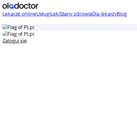
Lekarze online
Usługi
Leki
Stany zdrowia
Dla lekarzy
Blog
pl
pl
Zaloguj się