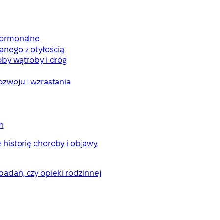
 hormonalne
anego z otyłością
oby wątroby i dróg
ozwoju i wzrastania
h
historię choroby i objawy,
 badań, czy opieki rodzinnej