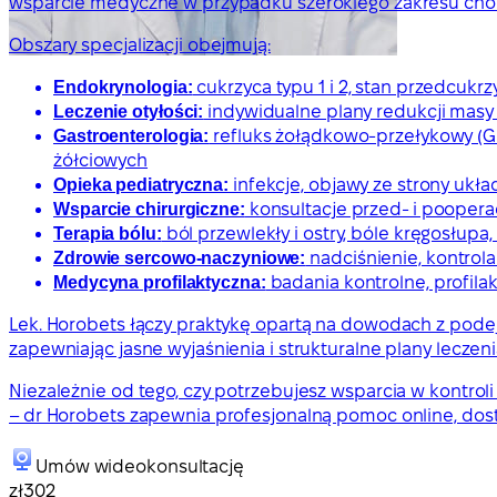
wsparcie medyczne w przypadku szerokiego zakresu choró
Obszary specjalizacji obejmują:
Endokrynologia:
cukrzyca typu 1 i 2, stan przedcukr
Leczenie otyłości:
indywidualne plany redukcji masy 
Gastroenterologia:
refluks żołądkowo-przełykowy (GER
żółciowych
Opieka pediatryczna:
infekcje, objawy ze strony ukł
Wsparcie chirurgiczne:
konsultacje przed- i pooperac
Terapia bólu:
ból przewlekły i ostry, bóle kręgosłup
Zdrowie sercowo-naczyniowe:
nadciśnienie, kontrola
Medycyna profilaktyczna:
badania kontrolne, profil
Lek. Horobets łączy praktykę opartą na dowodach z podej
zapewniając jasne wyjaśnienia i strukturalne plany lecz
Niezależnie od tego, czy potrzebujesz wsparcia w kontroli 
– dr Horobets zapewnia profesjonalną pomoc online, do
Umów wideokonsultację
zł302