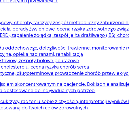
b ostrych i przewlekłych.
zycowy, choroby tarczycy, zespół metaboliczny, zaburzenia
ciała, porady żywieniowe, ocena ryzyka zdrowotnego związ
D), zapalenie żołądka, zespół jelita drażliwego (IBS), chor
adu oddechowego, dolegliwości trawienne, monitorowanie r
yjne, opieka nad ranami, rehabilitacja
a, stawów, zespoły bólowe pourazowe
 cholesterolu, ocena ryzyka chorób serca
aktyczne, długoterminowe prowadzenie chorób przewlekłyc
ściem skoncentrowanym na pacjencie. Dokładnie analizuje 
enia dostosowane do indywidualnych potrzeb.
cukrzycy, radzeniu sobie z otyłością, interpretacji wyników
stosowaną do Twoich celów zdrowotnych.