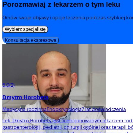
Porozmawiaj z lekarzem o tym leku
Omów swoje objawy i opcje leczenia podczas szybkiej kons
Wybierz specjalistę
Konsultacja ekspresowa
5.0
(2)
Dmytro Horobets
Medycyna rodzinna
Endokrynologia
7 lat doświadczenia
Lek. Dmytro Horobets jest licencjonowanym lekarzem rodzin
gastroenterologii, pediatrii, chirurgii ogólnej oraz terapii