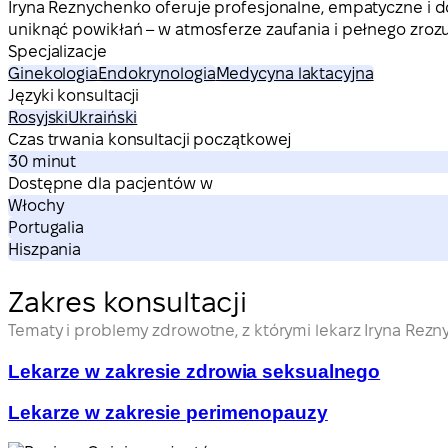
Iryna Reznychenko oferuje profesjonalne, empatyczne i d
uniknąć powikłań – w atmosferze zaufania i pełnego zroz
Specjalizacje
Ginekologia
Endokrynologia
Medycyna laktacyjna
Języki konsultacji
Rosyjski
Ukraiński
Czas trwania konsultacji początkowej
30 minut
Dostępne dla pacjentów w
Włochy
Portugalia
Hiszpania
Zakres konsultacji
Tematy i problemy zdrowotne, z którymi lekarz Iryna Rezn
Lekarze w zakresie zdrowia seksualnego
Lekarze w zakresie perimenopauzy