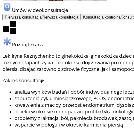
Umów wideokonsultację
Pierwsza konsultacja
Pierwsza konsultacja
Konsultacja kontrolna
Konsult
Poznaj lekarza
Lek Iryna Reznychenko to ginekolożka, ginekolożka dzieci
różnych etapach życia – od okresu dojrzewania po menop
piersią, dbając zarówno o zdrowie fizyczne, jak i samopo
Zakres konsultacji:
analiza wyników badań i dobór indywidualnego lecz
zaburzenia cyklu miesiączkowego, PCOS, endometri
krwawienia z macicy, przerost endometrium, dysplazj
opieka w okresie menopauzy i profilaktyka onkologi
problemy z laktacją: ból, pęknięcia brodawek, zastoj
wsparcie w połogu i w okresie karmienia piersią