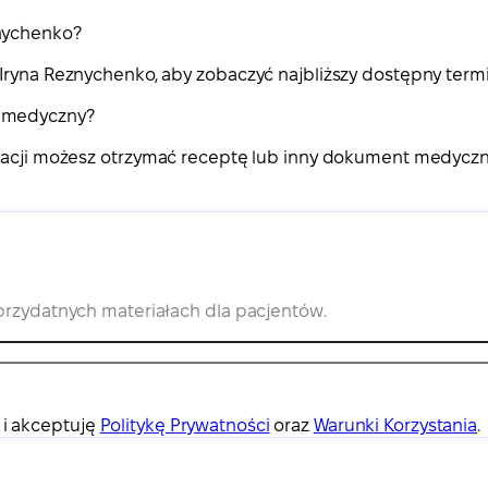
znychenko?
Iryna Reznychenko, aby zobaczyć najbliższy dostępny termi
t medyczny?
ltacji możesz otrzymać receptę lub inny dokument medyczny
 przydatnych materiałach dla pacjentów.
 i akceptuję
Politykę Prywatności
oraz
Warunki Korzystania
.