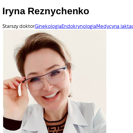
Iryna Reznychenko
Starszy doktor
Ginekologia
Endokrynologia
Medycyna lakta