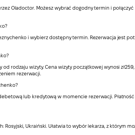
 przez Oladoctor. Możesz wybrać dogodny termin i połączyć
nko?
Reznychenko i wybierz dostępny termin. Rezerwacja jest po
nko?
 od rodzaju wizyty. Cena wizyty początkowej wynosi zł259, 
eniem rezerwacji.
ychenko?
ą debetową lub kredytową w momencie rezerwacji. Płatność
: Rosyjski, Ukraiński. Ułatwia to wybór lekarza, z którym 