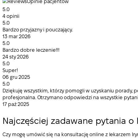
Opinie pacjentów
5.0
4 opinii
5.0
Bardzo przyjazny i pouczający.
13 mar 2026
5.0
Bardzo dobre leczenie!!!
24 sty 2026
5.0
Super!
06 gru 2025
5.0
Dziękuję wszystkim, którzy pomogli w uzyskaniu porady, po
profesjonalna. Otrzymano odpowiedzi na wszystkie pytani
17 paź 2025
Najczęściej zadawane pytania o 
Czy mogę umówić się na konsultację online z lekarzem I