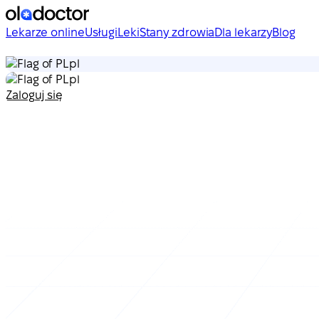
Lekarze online
Usługi
Leki
Stany zdrowia
Dla lekarzy
Blog
pl
pl
Zaloguj się