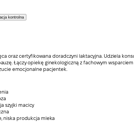
acja kontrolna
ęca oraz certyfikowana doradczyni laktacyjna. Udziela konsu
auzę. Łączy opiekę ginekologiczną z fachowym wsparciem 
czucie emocjonalne pacjentek.
enia
oza
a szyjki macicy
czna
e, niska produkcja mleka