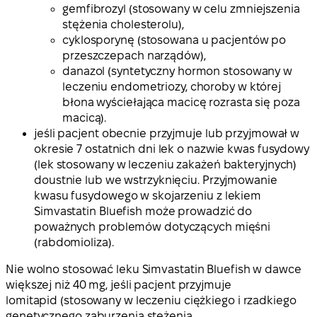
gemfibrozyl (stosowany w celu zmniejszenia
stężenia cholesterolu),
cyklosporynę (stosowana u pacjentów po
przeszczepach narządów),
danazol (syntetyczny hormon stosowany w
leczeniu endometriozy, choroby w której
błona wyściełająca macicę rozrasta się poza
macicą).
jeśli pacjent obecnie przyjmuje lub przyjmował w
okresie 7 ostatnich dni lek o nazwie kwas fusydowy
(lek stosowany w leczeniu zakażeń bakteryjnych)
doustnie lub we wstrzyknięciu. Przyjmowanie
kwasu fusydowego w skojarzeniu z lekiem
Simvastatin Bluefish może prowadzić do
poważnych problemów dotyczących mięśni
(rabdomioliza).
Nie wolno stosować leku Simvastatin Bluefish w dawce
większej niż 40 mg, jeśli pacjent przyjmuje
lomitapid (stosowany w leczeniu ciężkiego i rzadkiego
genetycznego zaburzenia stężenia