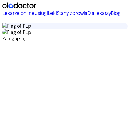
Lekarze online
Usługi
Leki
Stany zdrowia
Dla lekarzy
Blog
pl
pl
Zaloguj się