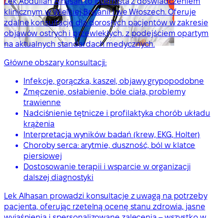
Lek Abdullah Alhasan to internista z doświadczeniem
klinicznym w Wielkiej Brytanii i we Włoszech. Oferuje
zdalne konsultacje dla dorosłych pacjentów w zakresie
objawów ostrych i przewlekłych, z podejściem opartym
na aktualnych standardach medycznych.
Główne obszary konsultacji:
Infekcje, gorączka, kaszel, objawy grypopodobne
Zmęczenie, osłabienie, bóle ciała, problemy
trawienne
Nadciśnienie tętnicze i profilaktyka chorób układu
krążenia
Interpretacja wyników badań (krew, EKG, Holter)
Choroby serca: arytmie, duszność, ból w klatce
piersiowej
Dostosowanie terapii i wsparcie w organizacji
dalszej diagnostyki
Lek Alhasan prowadzi konsultacje z uwagą na potrzeby
pacjenta, oferując rzetelną ocenę stanu zdrowia, jasne
wyjaśnienia i spersonalizowane zalecenia – wszystko w