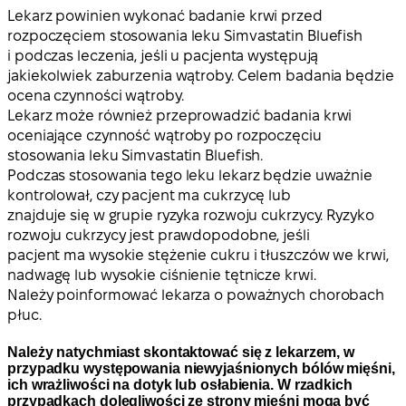
Lekarz powinien wykonać badanie krwi przed
rozpoczęciem stosowania leku Simvastatin Bluefish
i podczas leczenia, jeśli u pacjenta występują
jakiekolwiek zaburzenia wątroby. Celem badania będzie
ocena czynności wątroby.
Lekarz może również przeprowadzić badania krwi
oceniające czynność wątroby po rozpoczęciu
stosowania leku Simvastatin Bluefish.
Podczas stosowania tego leku lekarz będzie uważnie
kontrolował, czy pacjent ma cukrzycę lub
znajduje się w grupie ryzyka rozwoju cukrzycy. Ryzyko
rozwoju cukrzycy jest prawdopodobne, jeśli
pacjent ma wysokie stężenie cukru i tłuszczów we krwi,
nadwagę lub wysokie ciśnienie tętnicze krwi.
Należy poinformować lekarza o poważnych chorobach
płuc.
Należy natychmiast skontaktować się z lekarzem, w
przypadku występowania niewyjaśnionych bólów mięśni,
ich wrażliwości na dotyk lub osłabienia. W rzadkich
przypadkach dolegliwości ze strony mięśni mogą być