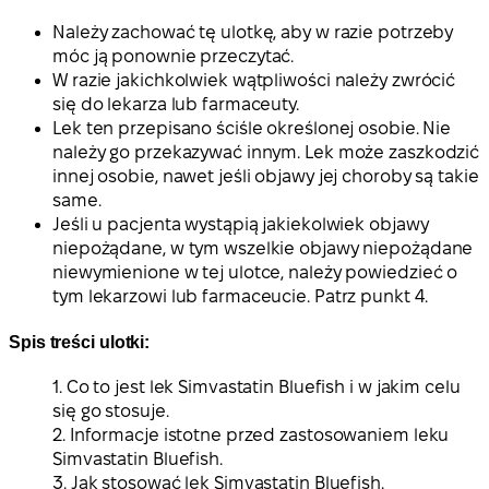
Należy zachować tę ulotkę, aby w razie potrzeby
móc ją ponownie przeczytać.
W razie jakichkolwiek wątpliwości należy zwrócić
się do lekarza lub farmaceuty.
Lek ten przepisano ściśle określonej osobie. Nie
należy go przekazywać innym. Lek może zaszkodzić
innej osobie, nawet jeśli objawy jej choroby są takie
same.
Jeśli u pacjenta wystąpią jakiekolwiek objawy
niepożądane, w tym wszelkie objawy niepożądane
niewymienione w tej ulotce, należy powiedzieć o
tym lekarzowi lub farmaceucie. Patrz punkt 4.
Spis treści ulotki:
1. Co to jest lek Simvastatin Bluefish i w jakim celu
się go stosuje.
2. Informacje istotne przed zastosowaniem leku
Simvastatin Bluefish.
3. Jak stosować lek Simvastatin Bluefish.