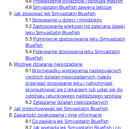
Prowadzenie pojazdów i obsługa maszyn
Simvastatin Bluefish zawiera laktozę
Jak stosować lek Simvastatin Bluefish
Stosowanie u dzieci i młodzieży:
Zastosowanie większej niż zalecana dawki
leku Simvastatin Bluefish
Pominięcie zastosowania leku Simvastatin
Bluefish
Przerwanie stosowania leku Simvastatin
Bluefish
Możliwe działania niepożądane
W przypadku wystąpienia następujących
ciężkich działań niepożądanych, należy
przerwać stosowanie leku i natychmiast
skonsultować się z lekarzem lub udać się do
oddziału ratunkowego najbliższego szpitala:
Zgłaszanie działań niepożądanych
Jak przechowywać lek Simvastatin Bluefish
Zawartość opakowania i inne informacje
Co zawiera lek Simvastatin Bluefish
Jak wygląda lek Simvastatin Bluefish i co