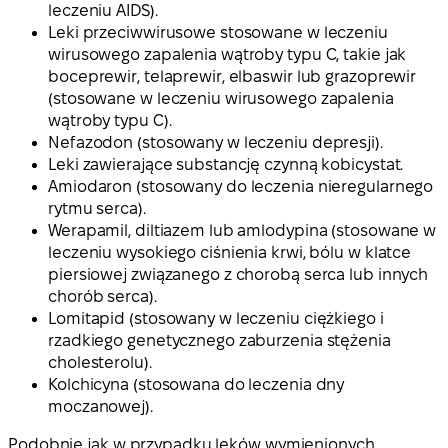
leczeniu AIDS).
Leki przeciwwirusowe stosowane w leczeniu
wirusowego zapalenia wątroby typu C, takie jak
boceprewir, telaprewir, elbaswir lub grazoprewir
(stosowane w leczeniu wirusowego zapalenia
wątroby typu C).
Nefazodon (stosowany w leczeniu depresji).
Leki zawierające substancję czynną kobicystat.
Amiodaron (stosowany do leczenia nieregularnego
rytmu serca).
Werapamil, diltiazem lub amlodypina (stosowane w
leczeniu wysokiego ciśnienia krwi, bólu w klatce
piersiowej związanego z chorobą serca lub innych
chorób serca).
Lomitapid (stosowany w leczeniu ciężkiego i
rzadkiego genetycznego zaburzenia stężenia
cholesterolu).
Kolchicyna (stosowana do leczenia dny
moczanowej).
Podobnie jak w przypadku leków wymienionych