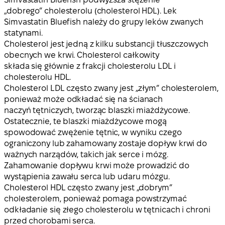
„dobrego” cholesterolu (cholesterol HDL). Lek
Simvastatin Bluefish należy do grupy leków zwanych
statynami.
Cholesterol jest jedną z kilku substancji tłuszczowych
obecnych we krwi. Cholesterol całkowity
składa się głównie z frakcji cholesterolu LDL i
cholesterolu HDL.
Cholesterol LDL często zwany jest „złym” cholesterolem,
ponieważ może odkładać się na ścianach
naczyń tętniczych, tworząc blaszki miażdżycowe.
Ostatecznie, te blaszki miażdżycowe mogą
spowodować zwężenie tętnic, w wyniku czego
ograniczony lub zahamowany zostaje dopływ krwi do
ważnych narządów, takich jak serce i mózg.
Zahamowanie dopływu krwi może prowadzić do
wystąpienia zawału serca lub udaru mózgu.
Cholesterol HDL często zwany jest „dobrym”
cholesterolem, ponieważ pomaga powstrzymać
odkładanie się złego cholesterolu w tętnicach i chroni
przed chorobami serca.