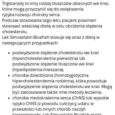
Triglicerydy to inny rodzaj tłuszczów obecnych we krwi,
które mogą przyczynić się do zwiększenia
ryzyka rozwoju choroby serca.
Podczas stosowania tego leku pacjent powinien
stosować właściwą dietę w celu obniżenia stężenia
cholesterolu.
Lek Simvastatin Bluefish stosuje się wraz z dietą w
następujących przypadkach:
podwyższone stężenie cholesterolu we krwi
(hipercholesterolemia pierwotna) lub
podwyższone stężenie tłuszczów we krwi
(hiperlipidemia mieszana);
choroba dziedziczna (homozygotyczna
hipercholesterolemia rodzinna), która powoduje
podwyższenie stężenia cholesterolu we krwi. Mogą
być zastosowane także inne metody leczenia;
choroba niedokrwienna serca (ChNS) lub wysokie
ryzyko ChNS (z powodu cukrzycy, udaru w
przeszłości lub innych chorób naczyń
krwionośnych). Lek Simvastatin Bluefish może