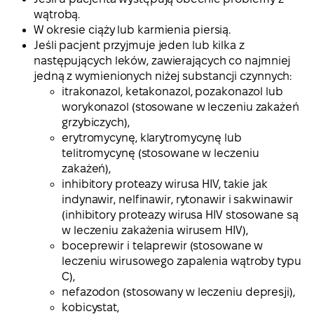
wątrobą.
W okresie ciąży lub karmienia piersią.
Jeśli pacjent przyjmuje jeden lub kilka z
następujących leków, zawierających co najmniej
jedną z wymienionych niżej substancji czynnych:
itrakonazol, ketakonazol, pozakonazol lub
worykonazol (stosowane w leczeniu zakażeń
grzybiczych),
erytromycynę, klarytromycynę lub
telitromycynę (stosowane w leczeniu
zakażeń),
inhibitory proteazy wirusa HIV, takie jak
indynawir, nelfinawir, rytonawir i sakwinawir
(inhibitory proteazy wirusa HIV stosowane są
w leczeniu zakażenia wirusem HIV),
boceprewir i telaprewir (stosowane w
leczeniu wirusowego zapalenia wątroby typu
C),
nefazodon (stosowany w leczeniu depresji),
kobicystat,