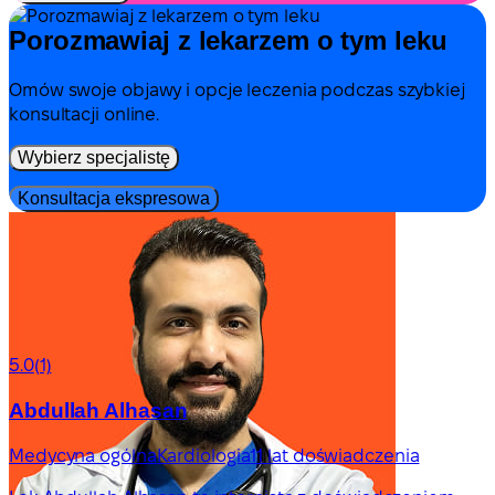
Porozmawiaj z lekarzem o tym leku
Omów swoje objawy i opcje leczenia podczas szybkiej
konsultacji online.
Wybierz specjalistę
Konsultacja ekspresowa
5.0
(1)
Abdullah Alhasan
Medycyna ogólna
Kardiologia
11 lat doświadczenia