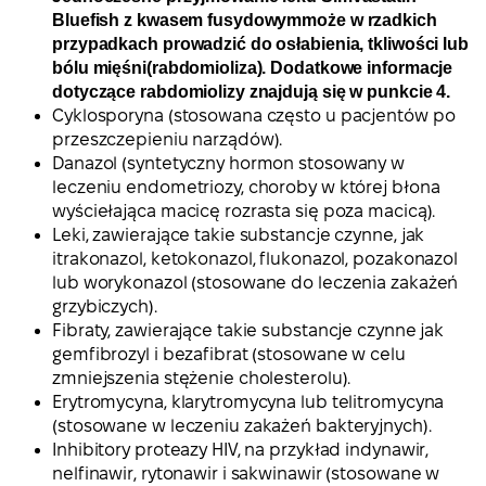
Bluefish z kwasem fusydowymmoże w rzadkich
przypadkach prowadzić do osłabienia, tkliwości lub
bólu mięśni(rabdomioliza). Dodatkowe informacje
dotyczące rabdomiolizy znajdują się w punkcie 4.
Cyklosporyna (stosowana często u pacjentów po
przeszczepieniu narządów).
Danazol (syntetyczny hormon stosowany w
leczeniu endometriozy, choroby w której błona
wyściełająca macicę rozrasta się poza macicą).
Leki, zawierające takie substancje czynne, jak
itrakonazol, ketokonazol, flukonazol, pozakonazol
lub worykonazol (stosowane do leczenia zakażeń
grzybiczych).
Fibraty, zawierające takie substancje czynne jak
gemfibrozyl i bezafibrat (stosowane w celu
zmniejszenia stężenie cholesterolu).
Erytromycyna, klarytromycyna lub telitromycyna
(stosowane w leczeniu zakażeń bakteryjnych).
Inhibitory proteazy HIV, na przykład indynawir,
nelfinawir, rytonawir i sakwinawir (stosowane w