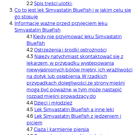
Spis treści ulotki:
Co to jest lek Simvastatin Bluefish i w jakim celu się
go stosuje
Informacje ważne przed przyjęciem leku
Simvastatin Bluefish
Kiedy nie przyjmować leku Simvastatin
Bluefish
Ostrzeżenia i środki ostrożności
Należy natychmiast skontaktować się z
lekarzem, w przypadku występowania
niewyjaśnionych bólów mięśni, ich wrażliwości
na dotyk lub osłabienia. W rzadkich
przypadkach dolegliwości ze strony mięśni
mogą być poważne, w tym może nastąpić
rozpad mięśni prowadzący do
Dzieci i młodzież
Lek Simvastatin Bluefish a inne leki
Lek Simvastatin Bluefish z jedzeniem i
piciem
Ciąża i karmienie piersią