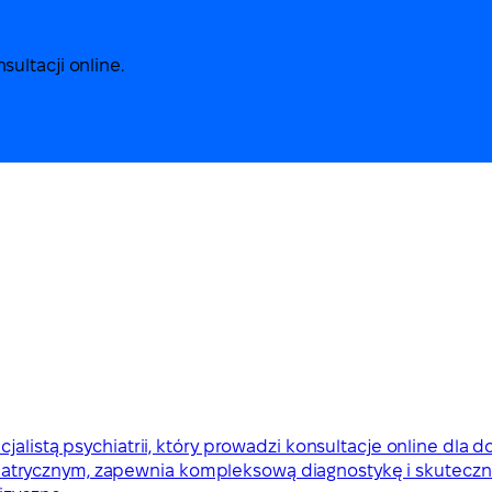
ultacji online.
alistą psychiatrii, który prowadzi konsultacje online dla d
trycznym, zapewnia kompleksową diagnostykę i skuteczne