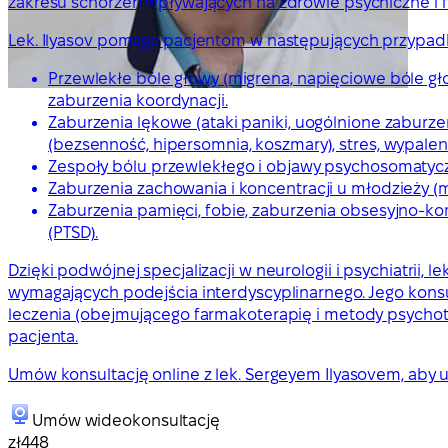
zakresu schorzeń wpływających na zdrowie psychiczne i f
Lek. Ilyasov pomaga pacjentom w następujących przypad
Przewlekłe bóle głowy (migrena, napięciowe bóle gło
zaburzenia koordynacji.
Zaburzenia lękowe (ataki paniki, uogólnione zaburze
(bezsenność, hipersomnia, koszmary), stres, wypalen
Zespoły bólu przewlekłego i objawy psychosomatyczn
Zaburzenia zachowania i koncentracji u młodzieży (m
Zaburzenia pamięci, fobie, zaburzenia obsesyjno-k
(PTSD).
Dzięki podwójnej specjalizacji w neurologii i psychiatrii
wymagających podejścia interdyscyplinarnego. Jego konsu
leczenia (obejmującego farmakoterapię i metody psych
pacjenta.
Umów konsultację online z lek. Sergeyem Ilyasovem, aby
Umów wideokonsultację
zł448