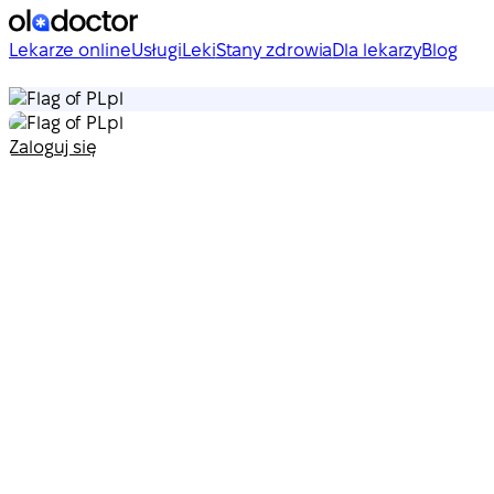
Lekarze online
Usługi
Leki
Stany zdrowia
Dla lekarzy
Blog
pl
pl
Zaloguj się