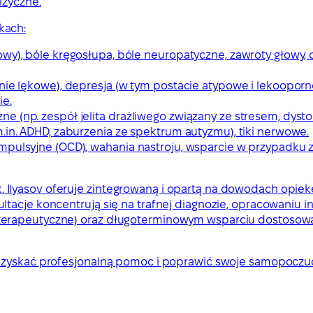
izyczne.
kach:
wy), bóle kręgosłupa, bóle neuropatyczne, zawroty głowy, 
nie lękowe), depresja (w tym postacie atypowe i lekooporn
ie.
e (np. zespół jelita drażliwego związany ze stresem, dyst
.in. ADHD, zaburzenia ze spektrum autyzmu), tiki nerwowe.
ompulsyjne (OCD), wahania nastroju, wsparcie w przypadku
, lek. Ilyasov oferuje zintegrowaną i opartą na dowodach op
ltacje koncentrują się na trafnej diagnozie, opracowaniu 
oterapeutyczne) oraz długoterminowym wsparciu dostoso
 uzyskać profesjonalną pomoc i poprawić swoje samopoczuc