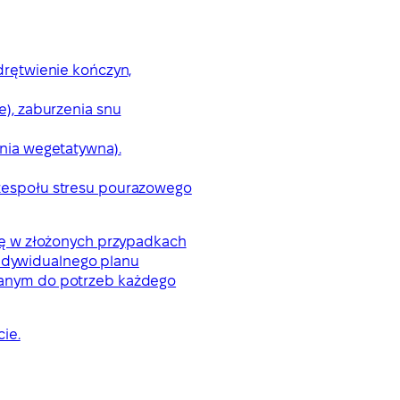
drętwienie kończyn,
e), zaburzenia snu
onia wegetatywna).
 zespołu stresu pourazowego
iekę w złożonych przypadkach
indywidualnego planu
wanym do potrzeb każdego
ie.