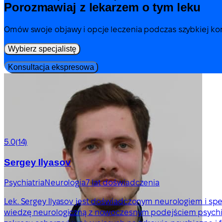
Porozmawiaj z lekarzem o tym leku
Omów swoje objawy i opcje leczenia podczas szybkiej kons
Wybierz specjalistę
Konsultacja ekspresowa
5.0
(14)
Sergey Ilyasov
Psychiatria
Neurologia
7 lat doświadczenia
Lek. Sergey Ilyasov jest doświadczonym neurologiem i specj
wiedzę neurologiczną z nowoczesnym podejściem psychia