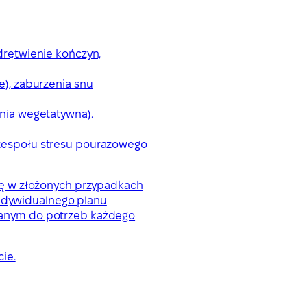
drętwienie kończyn,
e), zaburzenia snu
onia wegetatywna).
 zespołu stresu pourazowego
iekę w złożonych przypadkach
indywidualnego planu
wanym do potrzeb każdego
ie.