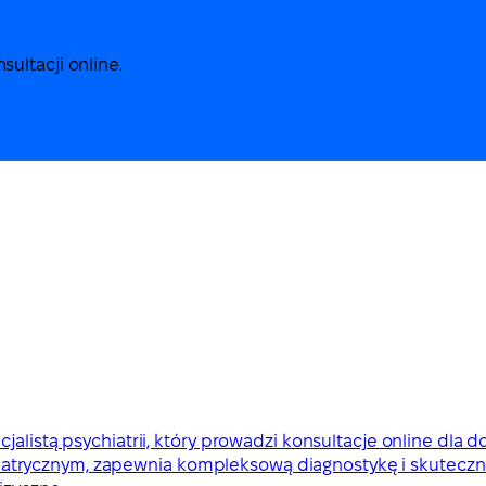
ultacji online.
alistą psychiatrii, który prowadzi konsultacje online dla d
trycznym, zapewnia kompleksową diagnostykę i skuteczne