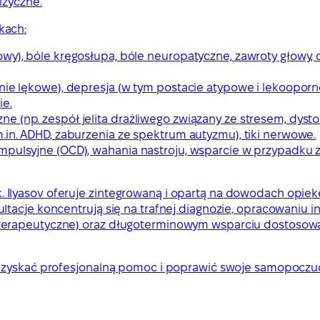
izyczne.
kach:
wy), bóle kręgosłupa, bóle neuropatyczne, zawroty głowy, 
nie lękowe), depresja (w tym postacie atypowe i lekooporn
ie.
e (np. zespół jelita drażliwego związany ze stresem, dyst
.in. ADHD, zaburzenia ze spektrum autyzmu), tiki nerwowe.
ompulsyjne (OCD), wahania nastroju, wsparcie w przypadku
, lek. Ilyasov oferuje zintegrowaną i opartą na dowodach op
ltacje koncentrują się na trafnej diagnozie, opracowaniu 
oterapeutyczne) oraz długoterminowym wsparciu dostoso
 uzyskać profesjonalną pomoc i poprawić swoje samopoczuc