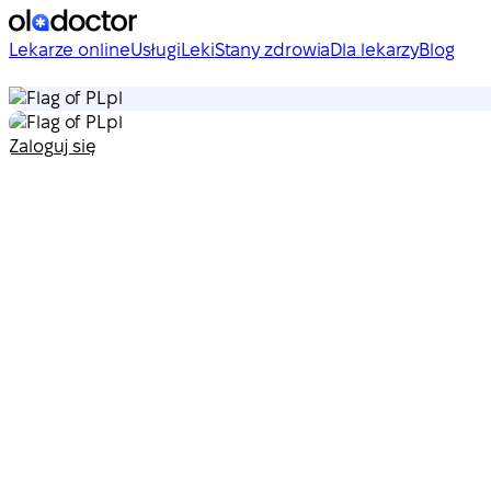
Lekarze online
Usługi
Leki
Stany zdrowia
Dla lekarzy
Blog
pl
pl
Zaloguj się