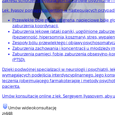
zakresu schorzeń wpływających na zdrowie psychiczne i f
Lek. Ilyasov pomaga pacjentom w następujących przypad
Przewlekłe bóle głowy (migrena, napięciowe bóle gło
zaburzenia koordynacji.
Zaburzenia lękowe (ataki paniki, uogólnione zaburze
(bezsenność, hipersomnia, koszmary), stres, wypalen
Zespoły bólu przewlekłego i objawy psychosomatyczn
Zaburzenia zachowania i koncentracji u młodzieży (m
Zaburzenia pamięci, fobie, zaburzenia obsesyjno-k
(PTSD).
Dzięki podwójnej specjalizacji w neurologii i psychiatrii
wymagających podejścia interdyscyplinarnego. Jego konsu
leczenia (obejmującego farmakoterapię i metody psych
pacjenta.
Umów konsultację online z lek. Sergeyem Ilyasovem, aby
Umów wideokonsultację
zł448