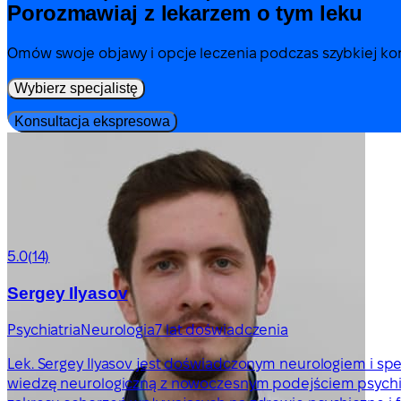
Porozmawiaj z lekarzem o tym leku
Omów swoje objawy i opcje leczenia podczas szybkiej kons
Wybierz specjalistę
Konsultacja ekspresowa
5.0
(14)
Sergey Ilyasov
Psychiatria
Neurologia
7 lat doświadczenia
Lek. Sergey Ilyasov jest doświadczonym neurologiem i specj
wiedzę neurologiczną z nowoczesnym podejściem psychia