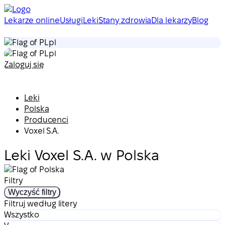
Lekarze online
Usługi
Leki
Stany zdrowia
Dla lekarzy
Blog
pl
pl
Zaloguj się
Leki
Polska
Producenci
Voxel S.A.
Leki Voxel S.A. w Polska
Filtry
Wyczyść filtry
Filtruj według litery
Wszystko