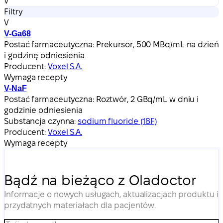
V
Filtry
V
V-Ga68
Postać farmaceutyczna:
Prekursor, 500 MBq/mL na dzień
i godzinę odniesienia
Producent:
Voxel S.A.
Wymaga recepty
V-NaF
Postać farmaceutyczna:
Roztwór, 2 GBq/mL w dniu i
godzinie odniesienia
Substancja czynna:
sodium fluoride (18F)
Producent:
Voxel S.A.
Wymaga recepty
Bądź na bieżąco z Oladoctor
Informacje o nowych usługach, aktualizacjach produktu i
przydatnych materiałach dla pacjentów.