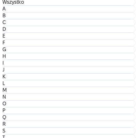
Wszystko
A
B
C
D
E
F
G
H
I
J
K
L
M
N
O
P
Q
R
S
T