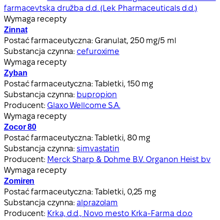
farmacevtska družba d.d. (Lek Pharmaceuticals d.d.)
Wymaga recepty
Zinnat
Postać farmaceutyczna:
Granulat, 250 mg/5 ml
Substancja czynna:
cefuroxime
Wymaga recepty
Zyban
Postać farmaceutyczna:
Tabletki, 150 mg
Substancja czynna:
bupropion
Producent:
Glaxo Wellcome S.A.
Wymaga recepty
Zocor 80
Postać farmaceutyczna:
Tabletki, 80 mg
Substancja czynna:
simvastatin
Producent:
Merck Sharp & Dohme B.V. Organon Heist bv
Wymaga recepty
Zomiren
Postać farmaceutyczna:
Tabletki, 0,25 mg
Substancja czynna:
alprazolam
Producent:
Krka, d.d., Novo mesto Krka-Farma d.o.o