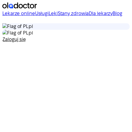
Lekarze online
Usługi
Leki
Stany zdrowia
Dla lekarzy
Blog
pl
pl
Zaloguj się