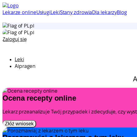
Lekarze online
Usługi
Leki
Stany zdrowia
Dla lekarzy
Blog
pl
pl
Zaloguj się
Leki
Alpragen
A
Ocena recepty online
Lekarz przeanalizuje Twój przypadek i zdecyduje, czy wy
Złóż wniosek