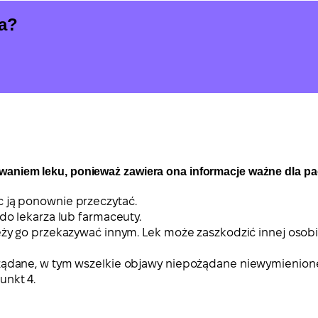
ia?
owaniem leku, ponieważ zawiera ona informacje ważne dla pa
c ją ponownie przeczytać.
 do lekarza lub farmaceuty.
eży go przekazywać innym. Lek może zaszkodzić innej osobie
ożądane, w tym wszelkie objawy niepożądane niewymienione 
unkt 4.