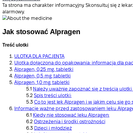
Ta strona ma charakter informacyjny. Skonsultuj się z l
alarmowy.
Jak stosować Alpragen
Treść ulotki
ULOTKA DLA PACJENTA
Ulotka dołączona do opakowania: informacja dla pa
Alpragen, 0,25 mg, tabletki
Alpragen, 0,5 mg, tabletki
Alpragen, 1,0 mg, tabletki
Należy uważnie zapoznać się z treścią ulot
Spis treści ulotki:
Co to jest lek Alpragen i w jakim celu się go 
Informacje ważne przed zastosowaniem leku Alprag
Kiedy nie stosować leku Alpragen:
Ostrzeżenia i środki ostrożności
Dzieci i młodzież