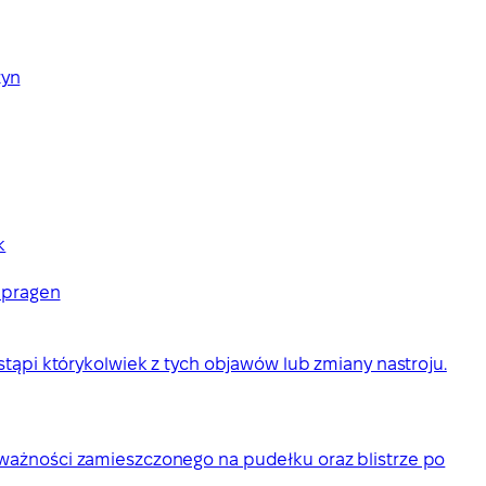
zyn
k
Alpragen
stąpi którykolwiek z tych objawów lub zmiany nastroju.
 ważności zamieszczonego na pudełku oraz blistrze po