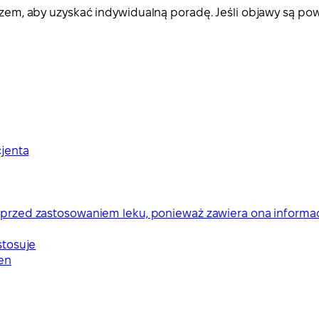
ekarzem, aby uzyskać indywidualną poradę. Jeśli objawy są
cjenta
ki przed zastosowaniem leku, ponieważ zawiera ona informa
stosuje
en