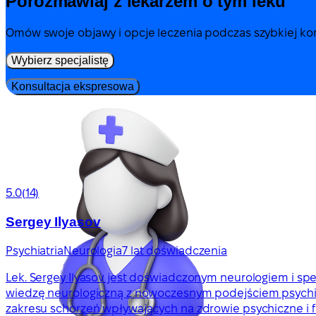
Porozmawiaj z lekarzem o tym leku
Omów swoje objawy i opcje leczenia podczas szybkiej kons
Wybierz specjalistę
Konsultacja ekspresowa
5.0
(14)
Sergey Ilyasov
Psychiatria
Neurologia
7 lat doświadczenia
Lek. Sergey Ilyasov jest doświadczonym neurologiem i specj
wiedzę neurologiczną z nowoczesnym podejściem psychia
zakresu schorzeń wpływających na zdrowie psychiczne i f