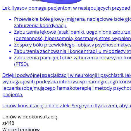
Lek. Ilyasov pomaga pacjentom w następujących przypad
Przewlekłe bóle głowy (migrena, napięciowe bóle gło
zaburzenia koordynacji.
Zaburzenia lękowe (ataki paniki, uogólnione zaburze
(bezsenność, hipersomnia, koszmary), stres, wypalen
Zespoły bólu przewlekłego i objawy psychosomatyczn
Zaburzenia zachowania i koncentracji u młodzieży (m
Zaburzenia pamięci, fobie, zaburzenia obsesyjno-k
(PTSD).
Dzięki podwójnej specjalizacji w neurologii i psychiatrii
wymagających podejścia interdyscyplinarnego. Jego konsu
leczenia (obejmującego farmakoterapię i metody psych
pacjenta.
Umów konsultację online z lek. Sergeyem Ilyasovem, aby
Umów wideokonsultację
zł448
Więcej terminów