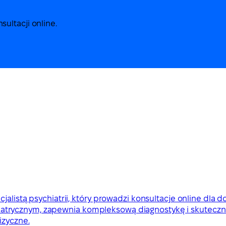
ultacji online.
alistą psychiatrii, który prowadzi konsultacje online dla d
trycznym, zapewnia kompleksową diagnostykę i skuteczne
izyczne.