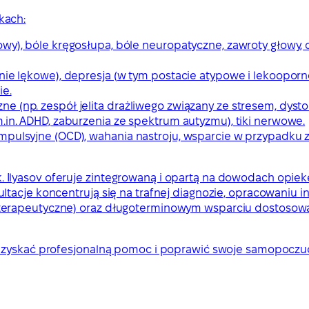
kach:
wy), bóle kręgosłupa, bóle neuropatyczne, zawroty głowy, 
nie lękowe), depresja (w tym postacie atypowe i lekooporn
ie.
e (np. zespół jelita drażliwego związany ze stresem, dyst
.in. ADHD, zaburzenia ze spektrum autyzmu), tiki nerwowe.
ompulsyjne (OCD), wahania nastroju, wsparcie w przypadku
, lek. Ilyasov oferuje zintegrowaną i opartą na dowodach op
ltacje koncentrują się na trafnej diagnozie, opracowaniu 
oterapeutyczne) oraz długoterminowym wsparciu dostoso
 uzyskać profesjonalną pomoc i poprawić swoje samopoczuc