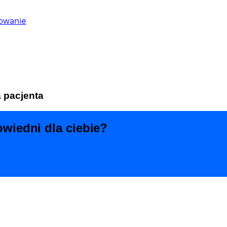
kowanie
 pacjenta
owiedni dla ciebie?