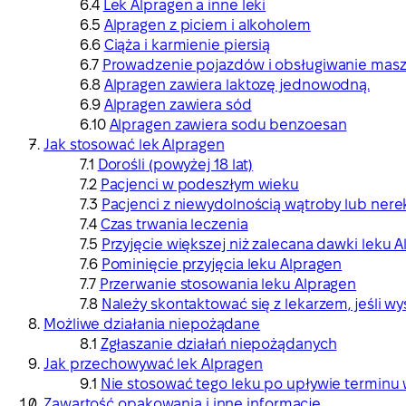
Lek Alpragen a inne leki
Alpragen z piciem i alkoholem
Ciąża i karmienie piersią
Prowadzenie pojazdów i obsługiwanie mas
Alpragen zawiera laktozę jednowodną.
Alpragen zawiera sód
Alpragen zawiera sodu benzoesan
Jak stosować lek Alpragen
Dorośli (powyżej 18 lat)
Pacjenci w podeszłym wieku
Pacjenci z niewydolnością wątroby lub nere
Czas trwania leczenia
Przyjęcie większej niż zalecana dawki leku 
Pominięcie przyjęcia leku Alpragen
Przerwanie stosowania leku Alpragen
Należy skontaktować się z lekarzem, jeśli wy
Możliwe działania niepożądane
Zgłaszanie działań niepożądanych
Jak przechowywać lek Alpragen
Nie stosować tego leku po upływie terminu
Zawartość opakowania i inne informacje