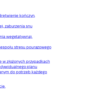
drętwienie kończyn,
e), zaburzenia snu
onia wegetatywna).
 zespołu stresu pourazowego
iekę w złożonych przypadkach
indywidualnego planu
wanym do potrzeb każdego
ie.