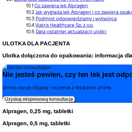
Co zawiera lek Alpragen
Jak wygląda lek Alpragen i co zawiera opa
Podmiot odpowiedzialny i wytwórca
Viatris Healthcare Sp. z o.o.
Data ostatniej aktualizacji ulotki:
ULOTKA DLA PACJENTA
Ulotka dołączona do opakowania: informacja dla
Nie jesteś pewien, czy ten lek jest odp
Omów swoje objawy i leczenie z lekarzem online.
Uzyskaj ekspresową konsultację
Alpragen, 0,25 mg, tabletki
Alpragen, 0,5 mg, tabletki