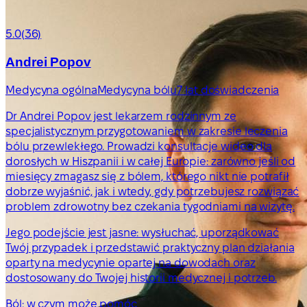
5.0
(36)
Andrei Popov
Medycyna ogólna
Medycyna bólu
7 lat doświadczenia
Dr Andrei Popov jest lekarzem rodzinnym ze
specjalistycznym przygotowaniem w zakresie leczenia
bólu przewlekłego. Prowadzi konsultacje wideo dla
dorosłych w Hiszpanii i w całej Europie: zarówno jeśli od
miesięcy zmagasz się z bólem, którego nikt nie potrafił
dobrze wyjaśnić, jak i wtedy, gdy potrzebujesz rozwiązać
problem zdrowotny bez czekania tygodniami na wizytę.
Jego podejście jest jasne: wysłuchać, uporządkować
Twój przypadek i przedstawić praktyczny plan działania
oparty na medycynie opartej na dowodach oraz
dostosowany do Twojej historii medycznej i potrzeb.
Ból: w czym może pomóc