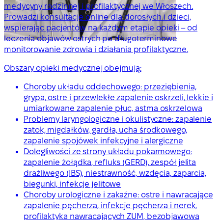
medycyny rodzinnej i profilaktycznej we Włoszech.
Prowadzi konsultacje online dla dorosłych i dzieci,
wspierając pacjentów na każdym etapie opieki – od
leczenia objawów ostrych po długoterminowe
monitorowanie zdrowia i działania profilaktyczne.
Obszary opieki medycznej obejmują:
Choroby układu oddechowego: przeziębienia,
grypa, ostre i przewlekłe zapalenie oskrzeli, lekkie i
umiarkowane zapalenie płuc, astma oskrzelowa
Problemy laryngologiczne i okulistyczne: zapalenie
zatok, migdałków, gardła, ucha środkowego,
zapalenie spojówek infekcyjne i alergiczne
Dolegliwości ze strony układu pokarmowego:
zapalenie żołądka, refluks (GERD), zespół jelita
drażliwego (IBS), niestrawność, wzdęcia, zaparcia,
biegunki, infekcje jelitowe
Choroby urologiczne i zakaźne: ostre i nawracające
zapalenie pęcherza, infekcje pęcherza i nerek,
profilaktyka nawracających ZUM, bezobjawowa