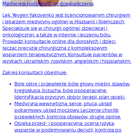
Medycyna rodzinna
12 lat doświadczenia
Lek. Yevgen Yakovenko jest licencjonowanym chirurgiem
i lekarzem medycyny ogólnej w Hiszpanii i Niemczech.
Specjalizuje się w chirurgii ogólnej, dziecięcej i
onkologicznej, a także w internie i leczeniu bólu.
Prowadzi konsultacje online dla dorosłych i dzieci,
łącząc precyzję chirurgiczną z kompleksowym
wsparciem terapeutycznym. Konsultuje pacjentów w
językach: ukraińskim, rosyjskim, angielskim i hiszpańskim.
Zakres konsultacji obejmuje:
Bóle ostre i przewlekłe: bóle głowy, mięśni, stawów,
kręgosłupa, brzucha, bóle pooperacyjne.
Identyfikacja przyczyn, dobór terapii, plan opieki.
Medycyna wewnętrzna: serce, płuca, układ
pokarmowy, układ moczowy. Leczenie chorób
przewlekłych, kontrola objawów, drugie opinie.
Opieka przed- i pooperacyjna: ocena ryzyka,
wsparcie w podejmowaniu decyzji, kontrola po