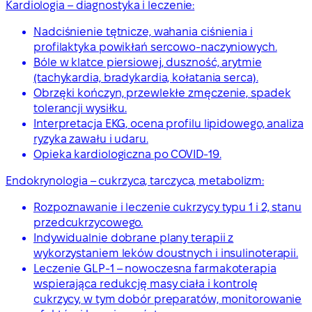
Kardiologia – diagnostyka i leczenie:
Nadciśnienie tętnicze, wahania ciśnienia i
profilaktyka powikłań sercowo-naczyniowych.
Bóle w klatce piersiowej, duszność, arytmie
(tachykardia, bradykardia, kołatania serca).
Obrzęki kończyn, przewlekłe zmęczenie, spadek
tolerancji wysiłku.
Interpretacja EKG, ocena profilu lipidowego, analiza
ryzyka zawału i udaru.
Opieka kardiologiczna po COVID-19.
Endokrynologia – cukrzyca, tarczyca, metabolizm:
Rozpoznawanie i leczenie cukrzycy typu 1 i 2, stanu
przedcukrzycowego.
Indywidualnie dobrane plany terapii z
wykorzystaniem leków doustnych i insulinoterapii.
Leczenie GLP-1 – nowoczesna farmakoterapia
wspierająca redukcję masy ciała i kontrolę
cukrzycy, w tym dobór preparatów, monitorowanie