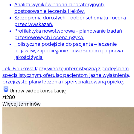
Analiza wyników badań laboratoryjnych,
dostosowanie leczenia i leków.
Szczepienia dorosłych – dobór schematu i ocena
przeciwwskazań.
Profilaktyka nowotworowa – planowanie badań
przesiewowych i ocena ryzyka.
Holistyczne podejście do pacjenta – leczenie
objawów, zapobieganie powikłaniom i poprawa
jakości życia.
Lek. Biriukova łączy wiedzę internistyczną z podejściem
specjalistycznym, oferując pacjentom jasne wyjaśnienia,
przejrzyste plany leczenia i spersonalizowaną opiekę.
Umów wideokonsultację
zł280
Więcej terminów