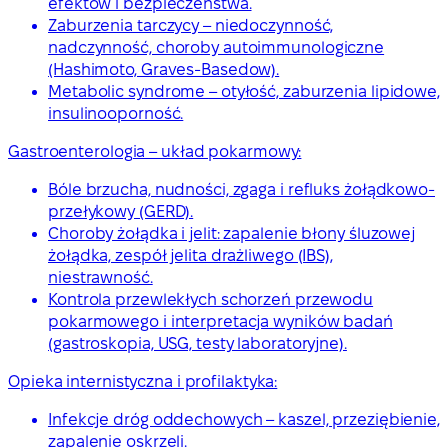
efektów i bezpieczeństwa.
Zaburzenia tarczycy – niedoczynność,
nadczynność, choroby autoimmunologiczne
(Hashimoto, Graves-Basedow).
Metabolic syndrome – otyłość, zaburzenia lipidowe,
insulinooporność.
Gastroenterologia – układ pokarmowy:
Bóle brzucha, nudności, zgaga i refluks żołądkowo-
przełykowy (GERD).
Choroby żołądka i jelit: zapalenie błony śluzowej
żołądka, zespół jelita drażliwego (IBS),
niestrawność.
Kontrola przewlekłych schorzeń przewodu
pokarmowego i interpretacja wyników badań
(gastroskopia, USG, testy laboratoryjne).
Opieka internistyczna i profilaktyka:
Infekcje dróg oddechowych – kaszel, przeziębienie,
zapalenie oskrzeli.