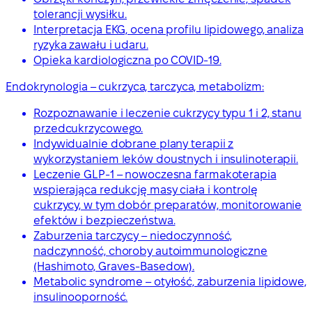
tolerancji wysiłku.
Interpretacja EKG, ocena profilu lipidowego, analiza
ryzyka zawału i udaru.
Opieka kardiologiczna po COVID-19.
Endokrynologia – cukrzyca, tarczyca, metabolizm:
Rozpoznawanie i leczenie cukrzycy typu 1 i 2, stanu
przedcukrzycowego.
Indywidualnie dobrane plany terapii z
wykorzystaniem leków doustnych i insulinoterapii.
Leczenie GLP-1 – nowoczesna farmakoterapia
wspierająca redukcję masy ciała i kontrolę
cukrzycy, w tym dobór preparatów, monitorowanie
efektów i bezpieczeństwa.
Zaburzenia tarczycy – niedoczynność,
nadczynność, choroby autoimmunologiczne
(Hashimoto, Graves-Basedow).
Metabolic syndrome – otyłość, zaburzenia lipidowe,
insulinooporność.