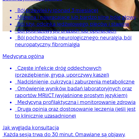
Ból przewlekły (ponad 3 miesiące)
Migrena i nawracające lub bardzo silne bóle głowy
Ból szyi, odcinka lędźwiowego, pleców i stawów
Ból pourazowy po urazach lub operacjach
Ból pochodzenia neurologicznego: neuralgia, ból
neuropatyczny, fibromialgia
Medycyna ogólna
Częste infekcje dróg oddechowych
(przeziębienie, grypa, uporczywy kaszel)
Nadciśnienie, cukrzyca i zaburzenia metaboliczne
Omówienie wyników badań laboratoryjnych oraz
raportów MRI/CT (wyjaśnione prostym językiem)
Medycyna profilaktyczna i monitorowanie zdrowia
Druga opinia oraz dostosowanie leczenia (jeśli jest
to klinicznie uzasadnione)
Jak wygląda konsultacja
Każda sesja trwa do 30 minut. Omawiane są objawy,