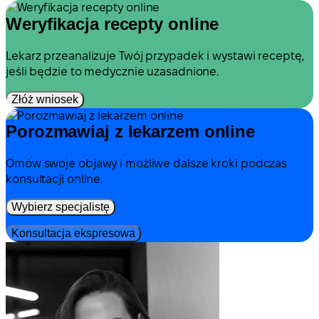
Weryfikacja recepty online
Lekarz przeanalizuje Twój przypadek i wystawi receptę,
jeśli będzie to medycznie uzasadnione.
Złóż wniosek
Porozmawiaj z lekarzem online
Omów swoje objawy i możliwe dalsze kroki podczas
konsultacji online.
Wybierz specjalistę
Konsultacja ekspresowa