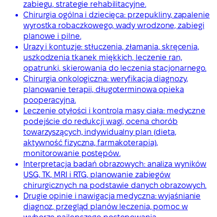
zabiegu, strategie rehabilitacyjne.
Chirurgia ogólna i dziecięca: przepukliny, zapalenie
wyrostka robaczkowego, wady wrodzone, zabiegi
planowe i pilne.
Urazy i kontuzje: stłuczenia, złamania, skręcenia,
uszkodzenia tkanek miękkich, leczenie ran,
opatrunki, skierowania do leczenia stacjonarnego.
Chirurgia onkologiczna: weryfikacja diagnozy,
planowanie terapii, długoterminowa opieka
pooperacyjna.
Leczenie otyłości i kontrola masy ciała: medyczne
podejście do redukcji wagi, ocena chorób
towarzyszących, indywidualny plan (dieta,
aktywność fizyczna, farmakoterapia),
monitorowanie postępów.
Interpretacja badań obrazowych: analiza wyników
USG, TK, MRI i RTG, planowanie zabiegów
chirurgicznych na podstawie danych obrazowych.
Drugie opinie i nawigacja medyczna: wyjaśnianie
diagnoz, przegląd planów leczenia, pomoc w