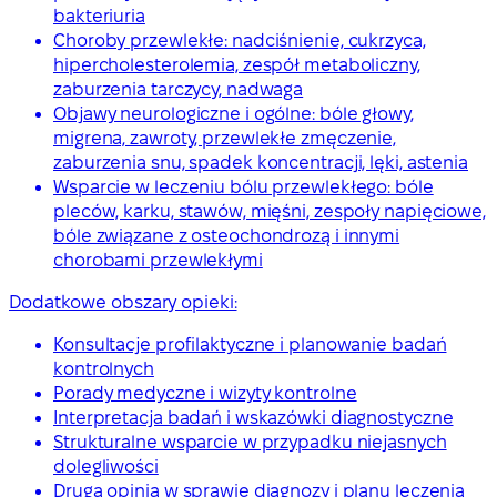
bakteriuria
Choroby przewlekłe: nadciśnienie, cukrzyca,
hipercholesterolemia, zespół metaboliczny,
zaburzenia tarczycy, nadwaga
Objawy neurologiczne i ogólne: bóle głowy,
migrena, zawroty, przewlekłe zmęczenie,
zaburzenia snu, spadek koncentracji, lęki, astenia
Wsparcie w leczeniu bólu przewlekłego: bóle
pleców, karku, stawów, mięśni, zespoły napięciowe,
bóle związane z osteochondrozą i innymi
chorobami przewlekłymi
Dodatkowe obszary opieki:
Konsultacje profilaktyczne i planowanie badań
kontrolnych
Porady medyczne i wizyty kontrolne
Interpretacja badań i wskazówki diagnostyczne
Strukturalne wsparcie w przypadku niejasnych
dolegliwości
Druga opinia w sprawie diagnozy i planu leczenia