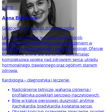
5.0
(11)
Anna Biriukova
Gastroenterologia
6 lat doświadczenia
Lek. Anna Biriukova jest specjalistą chorób
wewnętrznych (internistą) z doświadczeniem w
kardiologii, endokrynologii i gastroenterologii. Oferuje
konsultacje online dla dorosłych, zapewniając
kompleksową opiekę nad zdrowiem serca, układu
hormonalnego, trawiennego oraz ogólnym stanem
zdrowia.
Kardiologia – diagnostyka i leczenie:
Nadciśnienie tętnicze, wahania ciśnienia i
profilaktyka powikłań sercowo-naczyniowych.
Bóle w klatce piersiowej, duszność, arytmie
(tachykardia, bradykardia, kołatania serca).
Obrzęki kończyn, przewlekłe zmęczenie, spadek