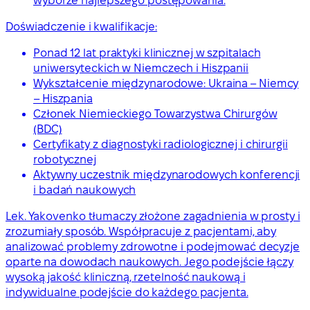
wyborze najlepszego postępowania.
Doświadczenie i kwalifikacje:
Ponad 12 lat praktyki klinicznej w szpitalach
uniwersyteckich w Niemczech i Hiszpanii
Wykształcenie międzynarodowe: Ukraina – Niemcy
– Hiszpania
Członek Niemieckiego Towarzystwa Chirurgów
(BDC)
Certyfikaty z diagnostyki radiologicznej i chirurgii
robotycznej
Aktywny uczestnik międzynarodowych konferencji
i badań naukowych
Lek. Yakovenko tłumaczy złożone zagadnienia w prosty i
zrozumiały sposób. Współpracuje z pacjentami, aby
analizować problemy zdrowotne i podejmować decyzje
oparte na dowodach naukowych. Jego podejście łączy
wysoką jakość kliniczną, rzetelność naukową i
indywidualne podejście do każdego pacjenta.