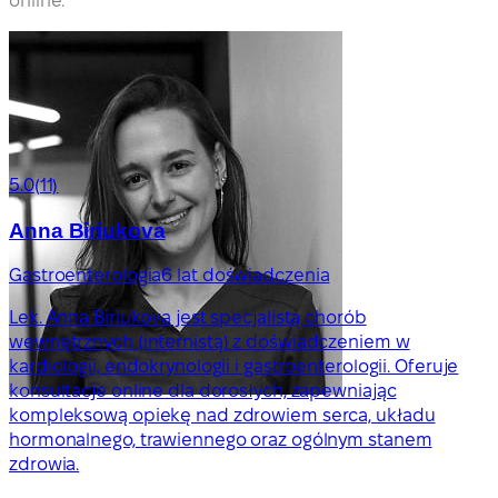
online.
5.0
(11)
Anna Biriukova
Gastroenterologia
6 lat doświadczenia
Lek. Anna Biriukova jest specjalistą chorób
wewnętrznych (internistą) z doświadczeniem w
kardiologii, endokrynologii i gastroenterologii. Oferuje
konsultacje online dla dorosłych, zapewniając
kompleksową opiekę nad zdrowiem serca, układu
hormonalnego, trawiennego oraz ogólnym stanem
zdrowia.