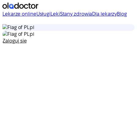
Lekarze online
Usługi
Leki
Stany zdrowia
Dla lekarzy
Blog
pl
pl
Zaloguj się