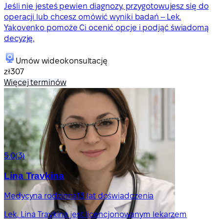
Jeśli nie jesteś pewien diagnozy, przygotowujesz się do
operacji lub chcesz omówić wyniki badań – Lek.
Yakovenko pomoże Ci ocenić opcje i podjąć świadomą
decyzję.
Umów wideokonsultację
zł307
Więcej terminów
5.0
(3)
Lina Travkina
Medycyna rodzinna
13 lat doświadczenia
Lek. Lina Travkina jest licencjonowanym lekarzem