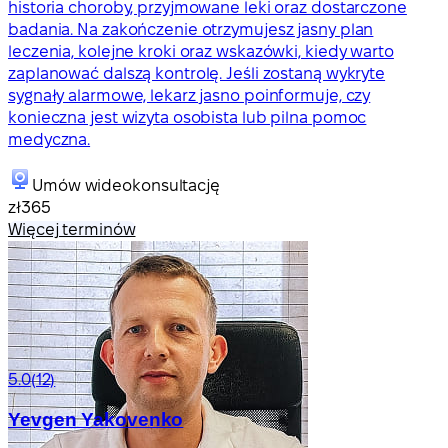
historia choroby, przyjmowane leki oraz dostarczone
badania. Na zakończenie otrzymujesz jasny plan
leczenia, kolejne kroki oraz wskazówki, kiedy warto
zaplanować dalszą kontrolę. Jeśli zostaną wykryte
sygnały alarmowe, lekarz jasno poinformuje, czy
konieczna jest wizyta osobista lub pilna pomoc
medyczna.
Umów wideokonsultację
zł365
Więcej terminów
5.0
(12)
Yevgen Yakovenko