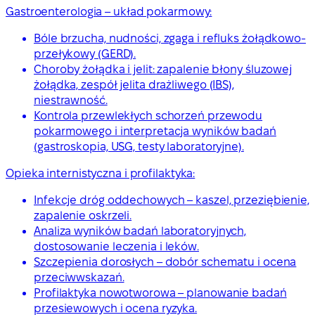
Gastroenterologia – układ pokarmowy:
Bóle brzucha, nudności, zgaga i refluks żołądkowo-
przełykowy (GERD).
Choroby żołądka i jelit: zapalenie błony śluzowej
żołądka, zespół jelita drażliwego (IBS),
niestrawność.
Kontrola przewlekłych schorzeń przewodu
pokarmowego i interpretacja wyników badań
(gastroskopia, USG, testy laboratoryjne).
Opieka internistyczna i profilaktyka:
Infekcje dróg oddechowych – kaszel, przeziębienie,
zapalenie oskrzeli.
Analiza wyników badań laboratoryjnych,
dostosowanie leczenia i leków.
Szczepienia dorosłych – dobór schematu i ocena
przeciwwskazań.
Profilaktyka nowotworowa – planowanie badań
przesiewowych i ocena ryzyka.