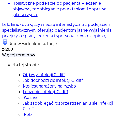
Holistyczne podejście do pacjenta – leczenie
objawów, zapobieganie powikłaniom i poprawa
jakości życia.
Lek. Biriukova łączy wiedzę internistyczną z podejściem
specjalistycznym, oferując pacjentom jasne wyjaśnienia,
przejrzyste plany leczenia i spersonalizowaną opiekę.
Umów wideokonsultację
zł280
Więcej terminów
Na tej stronie
Objawy infekcji C. diff
Jak dochodzi do infekcji C. diff
Kto jest narażony na ryzyko
Leczenie infekcji C. diff
Ważne
Jak zapobiegać rozprzestrzenianiu się infekcji
C. diff
Rób