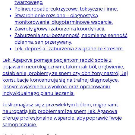
twarzowego.
Polineuropatie: cukrzycowe, toksyczne i inne.
Stwardnienie rozsiane – diagnostyka,
monitorowanie, długoterminowe wsparcie.
Zawroty głowy i zaburzenia koordynacji.
Zaburzenia snu: bezsenność, nadmierna senność
dzienna, sen przerywany.
Lęk, depresja i zaburzenia związane ze stresem.
Lek. Agapova pomaga pacjentom radzić sobie z
objawami neurologicznymi, takimi jak ból, drętwienie,
osłabienie, problemy ze snem czy obniżony nastrój. Jej
konsultacje koncentrują się na trafnej diagnostyce,
jasnym wyjaśnieniu wyników oraz opracowaniu
indywidualnego planu leczenia.
Jeśli zmagasz się z przewlekłym bólem, migrenami,
neuropatią lub problemami ze snem, lek. Agapova
oferuje profesjonalne wsparcie, aby poprawić Twoje
samopoczucie.