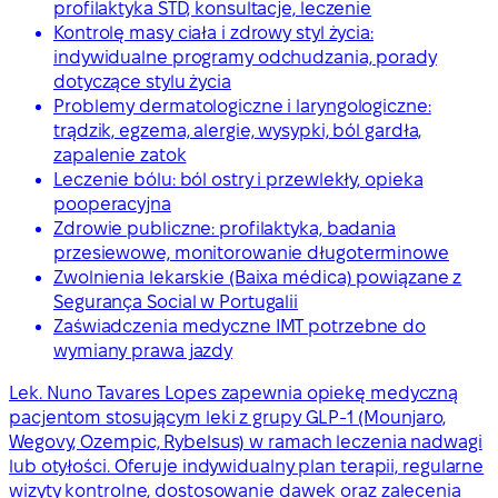
profilaktyka STD, konsultacje, leczenie
Kontrolę masy ciała i zdrowy styl życia:
indywidualne programy odchudzania, porady
dotyczące stylu życia
Problemy dermatologiczne i laryngologiczne:
trądzik, egzema, alergie, wysypki, ból gardła,
zapalenie zatok
Leczenie bólu: ból ostry i przewlekły, opieka
pooperacyjna
Zdrowie publiczne: profilaktyka, badania
przesiewowe, monitorowanie długoterminowe
Zwolnienia lekarskie (Baixa médica) powiązane z
Segurança Social w Portugalii
Zaświadczenia medyczne IMT potrzebne do
wymiany prawa jazdy
Lek. Nuno Tavares Lopes zapewnia opiekę medyczną
pacjentom stosującym leki z grupy GLP-1 (Mounjaro,
Wegovy, Ozempic, Rybelsus) w ramach leczenia nadwagi
lub otyłości. Oferuje indywidualny plan terapii, regularne
wizyty kontrolne, dostosowanie dawek oraz zalecenia