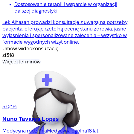
Dostosowanie terapii i wsparcie w organizacji
dalszej diagnostyki
Lek Alhasan prowadzi konsultacje z uwagą na potrzeby
pacjenta, oferując rzetelną ocenę stanu zdrowia, jasne
wyjaśnienia i spersonalizowane zalecenia – wszystko w
formacie wygodnych wizyt online.
Umów wideokonsultację
zł318
Więcej terminów
5.0
(19)
Nuno Tavares Lopes
Medycyna rodzinna
Medycyna ogólna
18 lat