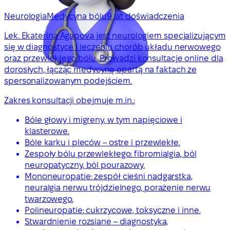
Neurologia
Medycyna bólu
9 lat doświadczenia
Lek. Ekaterina Agapova jest neurologiem specjalizującym
się w diagnostyce i leczeniu chorób układu nerwowego
oraz przewlekłego bólu. Prowadzi konsultacje online dla
dorosłych, łącząc medycynę opartą na faktach ze
spersonalizowanym podejściem.
Zakres konsultacji obejmuje m.in.:
Bóle głowy i migreny, w tym napięciowe i
klasterowe.
Bóle karku i pleców – ostre i przewlekłe.
Zespoły bólu przewlekłego: fibromialgia, ból
neuropatyczny, ból pourazowy.
Mononeuropatie: zespół cieśni nadgarstka,
neuralgia nerwu trójdzielnego, porażenie nerwu
twarzowego.
Polineuropatie: cukrzycowe, toksyczne i inne.
Stwardnienie rozsiane – diagnostyka,