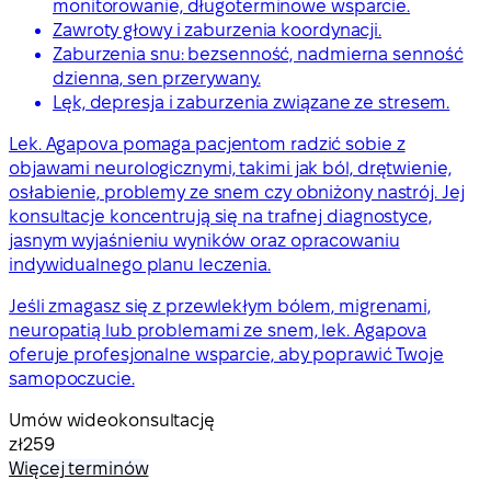
monitorowanie, długoterminowe wsparcie.
Zawroty głowy i zaburzenia koordynacji.
Zaburzenia snu: bezsenność, nadmierna senność
dzienna, sen przerywany.
Lęk, depresja i zaburzenia związane ze stresem.
Lek. Agapova pomaga pacjentom radzić sobie z
objawami neurologicznymi, takimi jak ból, drętwienie,
osłabienie, problemy ze snem czy obniżony nastrój. Jej
konsultacje koncentrują się na trafnej diagnostyce,
jasnym wyjaśnieniu wyników oraz opracowaniu
indywidualnego planu leczenia.
Jeśli zmagasz się z przewlekłym bólem, migrenami,
neuropatią lub problemami ze snem, lek. Agapova
oferuje profesjonalne wsparcie, aby poprawić Twoje
samopoczucie.
Umów wideokonsultację
zł259
Więcej terminów