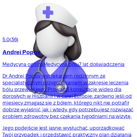
5.0
(36)
Andrei Popov
Medycyna ogólna
Medycyna bólu
7 lat doświadczenia
Dr Andrei Popov jest lekarzem rodzinnym ze
specjalistycznym przygotowaniem w zakresie leczenia
bólu przewlekłego. Prowadzi konsultacje wideo dla
dorosłych w Hiszpanii i w całej Europie: zarówno jeśli od
miesięcy zmagasz się z bólem, którego nikt nie potrafił
dobrze wyjaśnić, jak i wtedy, gdy potrzebujesz rozwiązać
problem zdrowotny bez czekania tygodniami na wizytę.
Jego podejście jest jasne: wysłuchać, uporządkować
Twój przypadek i przedstawić praktyczny plan działania