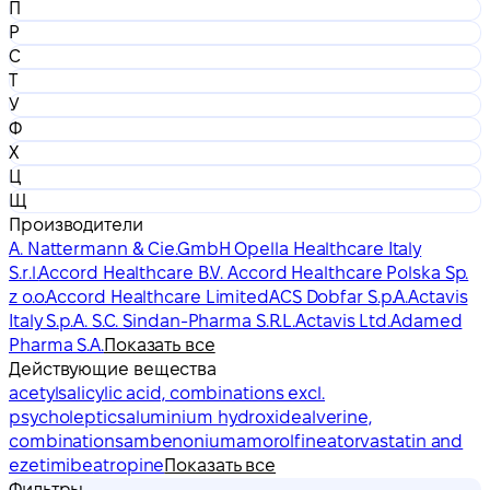
П
Р
С
Т
У
Ф
Х
Ц
Щ
Производители
A. Nattermann & Cie.GmbH Opella Healthcare Italy
S.r.l.
Accord Healthcare B.V. Accord Healthcare Polska Sp.
z o.o.
Accord Healthcare Limited
ACS Dobfar S.p.A.
Actavis
Italy S.p.A. S.C. Sindan-Pharma S.R.L.
Actavis Ltd.
Adamed
Pharma S.A.
Показать все
Действующие вещества
acetylsalicylic acid, combinations excl.
psycholeptics
aluminium hydroxide
alverine,
combinations
ambenonium
amorolfine
atorvastatin and
ezetimibe
atropine
Показать все
Фильтры