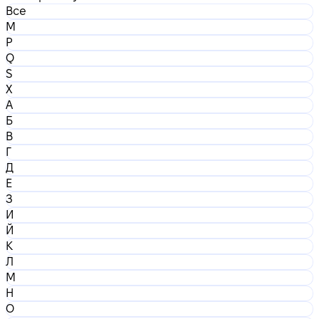
Все
M
P
Q
S
X
А
Б
В
Г
Д
Е
З
И
Й
К
Л
М
Н
О