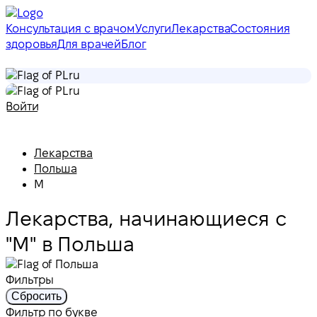
Консультация с врачом
Услуги
Лекарства
Состояния
здоровья
Для врачей
Блог
ru
ru
Войти
Лекарства
Польша
M
Лекарства, начинающиеся с
"M" в Польша
Фильтры
Сбросить
Фильтр по букве