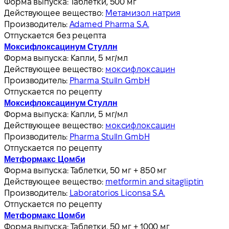
Форма выпуска:
Таблетки, 500 мг
Действующее вещество:
Метамизол натрия
Производитель:
Adamed Pharma S.A.
Отпускается без рецепта
Моксифлоксацинум Стуллн
Форма выпуска:
Капли, 5 мг/мл
Действующее вещество:
моксифлоксацин
Производитель:
Pharma Stulln GmbH
Отпускается по рецепту
Моксифлоксацинум Стуллн
Форма выпуска:
Капли, 5 мг/мл
Действующее вещество:
моксифлоксацин
Производитель:
Pharma Stulln GmbH
Отпускается по рецепту
Метформакс Цомби
Форма выпуска:
Таблетки, 50 мг + 850 мг
Действующее вещество:
metformin and sitagliptin
Производитель:
Laboratorios Liconsa S.A.
Отпускается по рецепту
Метформакс Цомби
Форма выпуска:
Таблетки, 50 мг + 1000 мг