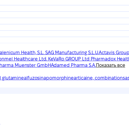
Galenicum Health, S.L. SAG Manufacturing S.L.U.
Actavis Group
lonmel Healthcare Ltd. KeVaRo GROUP Ltd Pharmadox Healt
 Pharma Muenster GmbH
Adamed Pharma S.A.
Показать все
l glutamine
alfuzosin
apomorphine
articaine, combinations
a
H