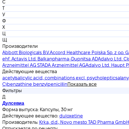
С
Т
У
Ф
Х
Ц
Щ
Производители
Abbott Biologicals B.V.
Accord Healthcare Polska Sp. z o.o. 
ehf. Actavis Ltd. Balkanpharma-Dupnitsa AD
Adalvo Ltd. C
Arzneimittel AG STADA Arzneimittel AG
Adalvo Ltd. Haupt
Действующие вещества
acetylsalicylic acid, combinations excl. psycholeptics
alany
C)
benzathine benzylpenicillin
Показать все
Фильтры
Д
Дулсевиа
Форма выпуска:
Капсулы, 30 мг
Действующее вещество:
duloxetine
Производитель:
Krka, d.d., Novo mesto TAD Pharma Gmb
Отпускается по рецепту