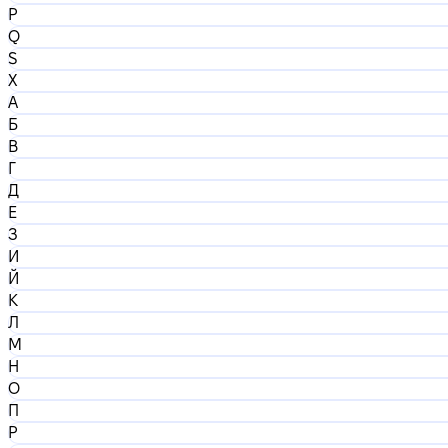
P
Q
S
X
А
Б
В
Г
Д
Е
З
И
Й
К
Л
М
Н
О
П
Р