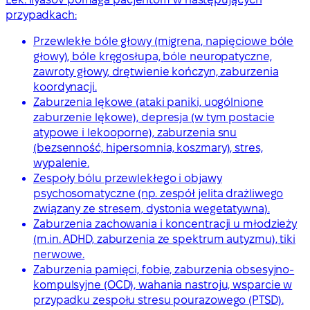
przypadkach:
Przewlekłe bóle głowy (migrena, napięciowe bóle
głowy), bóle kręgosłupa, bóle neuropatyczne,
zawroty głowy, drętwienie kończyn, zaburzenia
koordynacji.
Zaburzenia lękowe (ataki paniki, uogólnione
zaburzenie lękowe), depresja (w tym postacie
atypowe i lekooporne), zaburzenia snu
(bezsenność, hipersomnia, koszmary), stres,
wypalenie.
Zespoły bólu przewlekłego i objawy
psychosomatyczne (np. zespół jelita drażliwego
związany ze stresem, dystonia wegetatywna).
Zaburzenia zachowania i koncentracji u młodzieży
(m.in. ADHD, zaburzenia ze spektrum autyzmu), tiki
nerwowe.
Zaburzenia pamięci, fobie, zaburzenia obsesyjno-
kompulsyjne (OCD), wahania nastroju, wsparcie w
przypadku zespołu stresu pourazowego (PTSD).