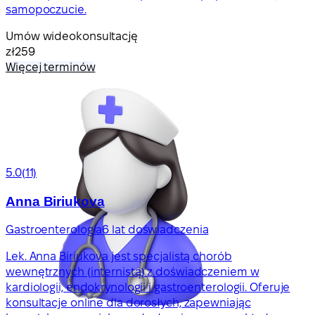
samopoczucie.
Umów wideokonsultację
zł259
Więcej terminów
5.0
(11)
Anna Biriukova
Gastroenterologia
6 lat doświadczenia
Lek. Anna Biriukova jest specjalistą chorób
wewnętrznych (internistą) z doświadczeniem w
kardiologii, endokrynologii i gastroenterologii. Oferuje
konsultacje online dla dorosłych, zapewniając