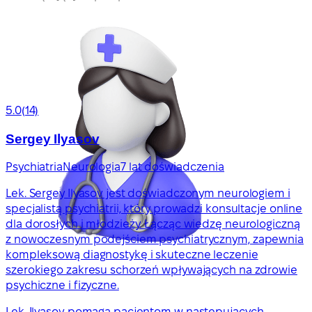
5.0
(14)
Sergey Ilyasov
Psychiatria
Neurologia
7 lat doświadczenia
Lek. Sergey Ilyasov jest doświadczonym neurologiem i
specjalistą psychiatrii, który prowadzi konsultacje online
dla dorosłych i młodzieży. Łącząc wiedzę neurologiczną
z nowoczesnym podejściem psychiatrycznym, zapewnia
kompleksową diagnostykę i skuteczne leczenie
szerokiego zakresu schorzeń wpływających na zdrowie
psychiczne i fizyczne.
Lek. Ilyasov pomaga pacjentom w następujących