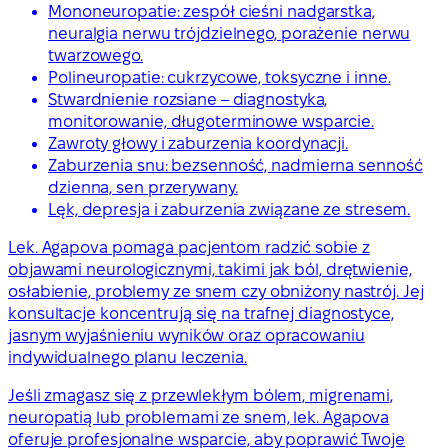
Mononeuropatie: zespół cieśni nadgarstka,
neuralgia nerwu trójdzielnego, porażenie nerwu
twarzowego.
Polineuropatie: cukrzycowe, toksyczne i inne.
Stwardnienie rozsiane – diagnostyka,
monitorowanie, długoterminowe wsparcie.
Zawroty głowy i zaburzenia koordynacji.
Zaburzenia snu: bezsenność, nadmierna senność
dzienna, sen przerywany.
Lęk, depresja i zaburzenia związane ze stresem.
Lek. Agapova pomaga pacjentom radzić sobie z
objawami neurologicznymi, takimi jak ból, drętwienie,
osłabienie, problemy ze snem czy obniżony nastrój. Jej
konsultacje koncentrują się na trafnej diagnostyce,
jasnym wyjaśnieniu wyników oraz opracowaniu
indywidualnego planu leczenia.
Jeśli zmagasz się z przewlekłym bólem, migrenami,
neuropatią lub problemami ze snem, lek. Agapova
oferuje profesjonalne wsparcie, aby poprawić Twoje