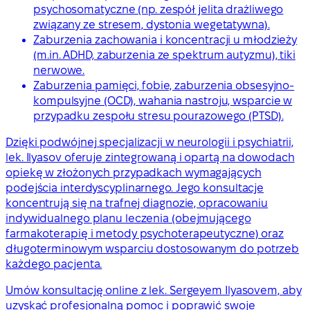
psychosomatyczne (np. zespół jelita drażliwego
związany ze stresem, dystonia wegetatywna).
Zaburzenia zachowania i koncentracji u młodzieży
(m.in. ADHD, zaburzenia ze spektrum autyzmu), tiki
nerwowe.
Zaburzenia pamięci, fobie, zaburzenia obsesyjno-
kompulsyjne (OCD), wahania nastroju, wsparcie w
przypadku zespołu stresu pourazowego (PTSD).
Dzięki podwójnej specjalizacji w neurologii i psychiatrii,
lek. Ilyasov oferuje zintegrowaną i opartą na dowodach
opiekę w złożonych przypadkach wymagających
podejścia interdyscyplinarnego. Jego konsultacje
koncentrują się na trafnej diagnozie, opracowaniu
indywidualnego planu leczenia (obejmującego
farmakoterapię i metody psychoterapeutyczne) oraz
długoterminowym wsparciu dostosowanym do potrzeb
każdego pacjenta.
Umów konsultację online z lek. Sergeyem Ilyasovem, aby
uzyskać profesjonalną pomoc i poprawić swoje