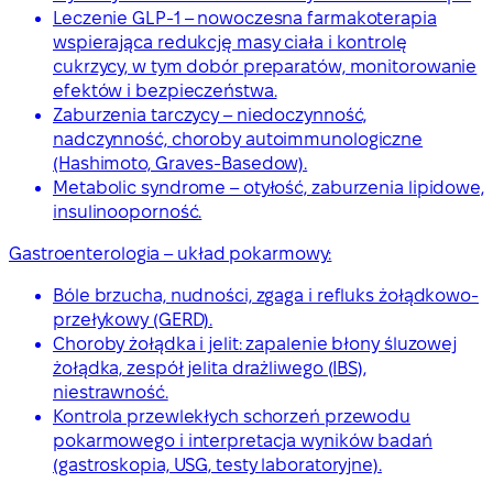
Leczenie GLP-1 – nowoczesna farmakoterapia
wspierająca redukcję masy ciała i kontrolę
cukrzycy, w tym dobór preparatów, monitorowanie
efektów i bezpieczeństwa.
Zaburzenia tarczycy – niedoczynność,
nadczynność, choroby autoimmunologiczne
(Hashimoto, Graves-Basedow).
Metabolic syndrome – otyłość, zaburzenia lipidowe,
insulinooporność.
Gastroenterologia – układ pokarmowy:
Bóle brzucha, nudności, zgaga i refluks żołądkowo-
przełykowy (GERD).
Choroby żołądka i jelit: zapalenie błony śluzowej
żołądka, zespół jelita drażliwego (IBS),
niestrawność.
Kontrola przewlekłych schorzeń przewodu
pokarmowego i interpretacja wyników badań
(gastroskopia, USG, testy laboratoryjne).