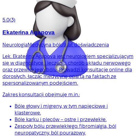
5.0
(3)
Ekaterina Agapova
Neurologia
Medycyna bólu
9 lat doświadczenia
Lek. Ekaterina Agapova jest neurologiem specjalizującym
się w diagnostyce i leczeniu chorób układu nerwowego
oraz przewlekłego bólu. Prowadzi konsultacje online dla
dorosłych, łącząc medycynę opartą na faktach ze
spersonalizowanym podejściem.
Zakres konsultacji obejmuje m.in.:
Bóle głowy i migreny, w tym napięciowe i
klasterowe.
Bóle karku i pleców – ostre i przewlekłe.
Zespoły bólu przewlekłego: fibromialgia, ból
neuropatyczny, ból pourazowy.