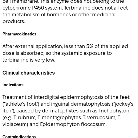
cell membrane. This enzyme does not belong to the
cytochrome P450 system. Terbinafine does not affect
the metabolism of hormones or other medicinal
products.
Pharmacokinetics
After external application, less than 5% of the applied
dose is absorbed, so the systemic exposure to
terbinafine is very low.
Clinical characteristics
Indications
Treatment of interdigital epidermophytosis of the feet
("athlete's foot") and inguinal dermatophytosis ("jockey's
itch"), caused by dermatophytes such as Trichophyton
(e.g., T. rubrum, T. mentagrophytes, T. verrucosum, T.
violaceum) and Epidermophyton floccosum.
Contraindications