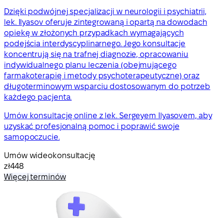
Dzięki podwójnej specjalizacji w neurologii i psychiatrii,
lek. Ilyasov oferuje zintegrowaną i opartą na dowodach
opiekę w złożonych przypadkach wymagających
podejścia interdyscyplinarnego. Jego konsultacje
koncentrują się na trafnej diagnozie, opracowaniu
indywidualnego planu leczenia (obejmującego
farmakoterapię i metody psychoterapeutyczne) oraz
długoterminowym wsparciu dostosowanym do potrzeb
każdego pacjenta.
Umów konsultację online z lek. Sergeyem Ilyasovem, aby
uzyskać profesjonalną pomoc i poprawić swoje
samopoczucie.
Umów wideokonsultację
zł448
Więcej terminów