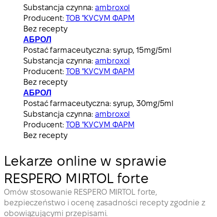
Substancja czynna:
ambroxol
Producent:
ТОВ "КУСУМ ФАРМ
Bez recepty
АБРОЛ
Postać farmaceutyczna:
syrup, 15mg/5ml
Substancja czynna:
ambroxol
Producent:
ТОВ "КУСУМ ФАРМ
Bez recepty
АБРОЛ
Postać farmaceutyczna:
syrup, 30mg/5ml
Substancja czynna:
ambroxol
Producent:
ТОВ "КУСУМ ФАРМ
Bez recepty
Lekarze online w sprawie
RESPERO MIRTOL forte
Omów stosowanie RESPERO MIRTOL forte,
bezpieczeństwo i ocenę zasadności recepty zgodnie z
obowiązującymi przepisami.