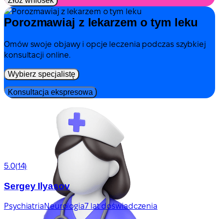
Złóż wniosek
Porozmawiaj z lekarzem o tym leku
Omów swoje objawy i opcje leczenia podczas szybkiej
konsultacji online.
Wybierz specjalistę
Konsultacja ekspresowa
5.0
(14)
Sergey Ilyasov
Psychiatria
Neurologia
7 lat doświadczenia