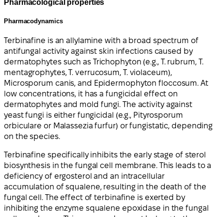
Pharmacological properties
Pharmacodynamics
Terbinafine is an allylamine with a broad spectrum of
antifungal activity against skin infections caused by
dermatophytes such as Trichophyton (e.g., T. rubrum, T.
mentagrophytes, T. verrucosum, T. violaceum),
Microsporum canis, and Epidermophyton floccosum. At
low concentrations, it has a fungicidal effect on
dermatophytes and mold fungi. The activity against
yeast fungi is either fungicidal (e.g., Pityrosporum
orbiculare or Malassezia furfur) or fungistatic, depending
on the species.
Terbinafine specifically inhibits the early stage of sterol
biosynthesis in the fungal cell membrane. This leads to a
deficiency of ergosterol and an intracellular
accumulation of squalene, resulting in the death of the
fungal cell. The effect of terbinafine is exerted by
inhibiting the enzyme squalene epoxidase in the fungal