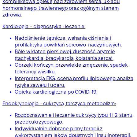
kompleksową opiekę nad zdrowiem serca, układu
hormonalnego, trawiennego oraz ogólnym stanem
zdrowia.
Kardiologia – diagnostyka i leczenie:
Nadciśnienie tętnicze, wahania ciśnienia i
profilaktyka powikłań sercowo-naczyniowych.
Bóle w klatce piersiowej, duszność, arytmie
(tachykardia, bradykardia, kołatania serca).
Obrzęki kończyn, przewlekłe zmęczenie, spadek
tolerancji wysiłku.
Interpretacja EKG, ocena profilu lipidowego, analiza
ryzyka zawału i udaru.
Opieka kardiologiczna po COVID-19.
Endokrynologia – cukrzyca, tarczyca, metabolizm:
Rozpoznawanie i leczenie cukrzycy typu 1 i 2, stanu
przedcukrzycowego.
Indywidualnie dobrane plany terapii z
wykorzystaniem leków doustnych i insulinoterapii.