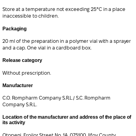
Store at a temperature not exceeding 25°C in a place
inaccessible to children.
Packaging
20 ml of the preparation in a polymer vial with a sprayer
and a cap. One vial in a cardboard box.
Release category
Without prescription.
Manufacturer
C.O. Rompharm Company S.R.L./ S.C. Rompharm
Company S.R.L.
Location of the manufacturer and address of the place of
its activity
Otopeni, Eroilor Street No. 1A, 075100, Ilfov County,