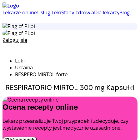
Lekarze online
Usługi
Leki
Stany zdrowia
Dla lekarzy
Blog
pl
pl
Zaloguj się
Leki
Ukraina
RESPERO MIRTOL forte
RESPIRATORIO MIRTOL 300 mg Kapsułki
Ocena recepty online
Lekarz przeanalizuje Twój przypadek i zdecyduje, czy
wystawienie recepty jest medycznie uzasadnione.