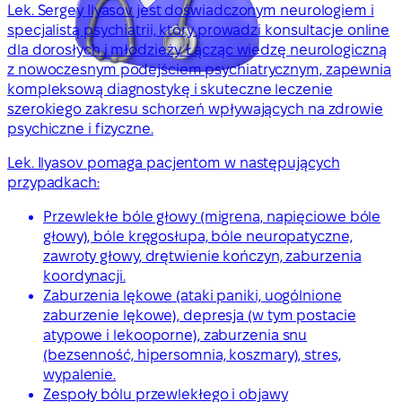
Lek. Sergey Ilyasov jest doświadczonym neurologiem i
specjalistą psychiatrii, który prowadzi konsultacje online
dla dorosłych i młodzieży. Łącząc wiedzę neurologiczną
z nowoczesnym podejściem psychiatrycznym, zapewnia
kompleksową diagnostykę i skuteczne leczenie
szerokiego zakresu schorzeń wpływających na zdrowie
psychiczne i fizyczne.
Lek. Ilyasov pomaga pacjentom w następujących
przypadkach:
Przewlekłe bóle głowy (migrena, napięciowe bóle
głowy), bóle kręgosłupa, bóle neuropatyczne,
zawroty głowy, drętwienie kończyn, zaburzenia
koordynacji.
Zaburzenia lękowe (ataki paniki, uogólnione
zaburzenie lękowe), depresja (w tym postacie
atypowe i lekooporne), zaburzenia snu
(bezsenność, hipersomnia, koszmary), stres,
wypalenie.
Zespoły bólu przewlekłego i objawy