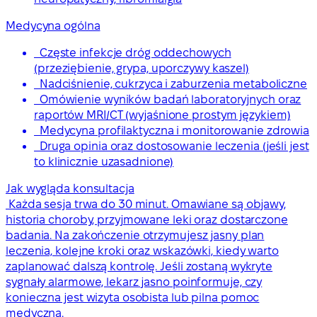
Medycyna ogólna
Częste infekcje dróg oddechowych
(przeziębienie, grypa, uporczywy kaszel)
Nadciśnienie, cukrzyca i zaburzenia metaboliczne
Omówienie wyników badań laboratoryjnych oraz
raportów MRI/CT (wyjaśnione prostym językiem)
Medycyna profilaktyczna i monitorowanie zdrowia
Druga opinia oraz dostosowanie leczenia (jeśli jest
to klinicznie uzasadnione)
Jak wygląda konsultacja
Każda sesja trwa do 30 minut. Omawiane są objawy,
historia choroby, przyjmowane leki oraz dostarczone
badania. Na zakończenie otrzymujesz jasny plan
leczenia, kolejne kroki oraz wskazówki, kiedy warto
zaplanować dalszą kontrolę. Jeśli zostaną wykryte
sygnały alarmowe, lekarz jasno poinformuje, czy
konieczna jest wizyta osobista lub pilna pomoc
medyczna.