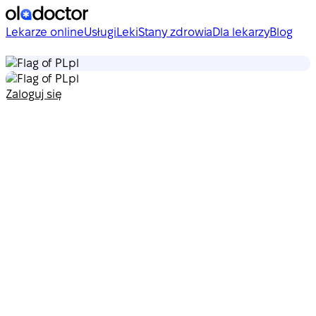
Lekarze online
Usługi
Leki
Stany zdrowia
Dla lekarzy
Blog
pl
pl
Zaloguj się