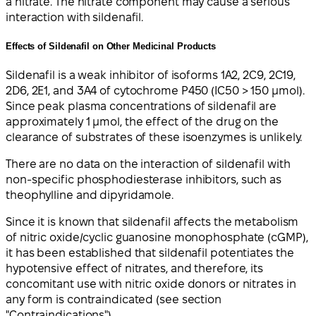
a nitrate. The nitrate component may cause a serious
interaction with sildenafil.
Effects of Sildenafil on Other Medicinal Products
Sildenafil is a weak inhibitor of isoforms 1A2, 2C9, 2C19,
2D6, 2E1, and 3A4 of cytochrome P450 (IC50 > 150 μmol).
Since peak plasma concentrations of sildenafil are
approximately 1 μmol, the effect of the drug on the
clearance of substrates of these isoenzymes is unlikely.
There are no data on the interaction of sildenafil with
non-specific phosphodiesterase inhibitors, such as
theophylline and dipyridamole.
Since it is known that sildenafil affects the metabolism
of nitric oxide/cyclic guanosine monophosphate (cGMP),
it has been established that sildenafil potentiates the
hypotensive effect of nitrates, and therefore, its
concomitant use with nitric oxide donors or nitrates in
any form is contraindicated (see section
"Contraindications").