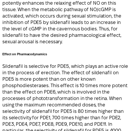
potently enhances the relaxing effect of NO on this
tissue. When the metabolic pathway of NO/cGMP is
activated, which occurs during sexual stimulation, the
inhibition of PDE5 by sildenafil leads to an increase in
the level of cGMP in the cavernous bodies. Thus, for
sildenafil to have the desired pharmacological effect,
sexual arousal is necessary.
Effect on Pharmacodynamics
Sildenafil is selective for PDE5, which plays an active role
in the process of erection. The effect of sildenafil on
PDE5 is more potent than on other known
phosphodiesterases. This effect is 10 times more potent
than the effect on PDE6, which is involved in the
processes of phototransformation in the retina. When
using the maximum recommended doses, the
selectivity of sildenafil for PDE5 is 80 times higher than
its selectivity for PDE1, 700 times higher than for PDE2,
PDE3, PDE4, PDE7, PDE8, PDE9, PDE10, and PDE11. In
particular, the selectivity of sildenafil for PDE5 is 4000