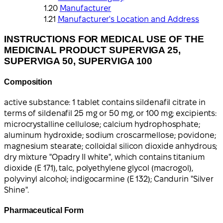
Manufacturer
Manufacturer's Location and Address
INSTRUCTIONS FOR MEDICAL USE OF THE
MEDICINAL PRODUCT SUPERVIGA 25,
SUPERVIGA 50, SUPERVIGA 100
Composition
active substance: 1 tablet contains sildenafil citrate in
terms of sildenafil 25 mg or 50 mg, or 100 mg; excipients:
microcrystalline cellulose; calcium hydrophosphate;
aluminum hydroxide; sodium croscarmellose; povidone;
magnesium stearate; colloidal silicon dioxide anhydrous;
dry mixture "Opadry II white", which contains titanium
dioxide (E 171), talc, polyethylene glycol (macrogol),
polyvinyl alcohol; indigocarmine (E 132); Candurin "Silver
Shine".
Pharmaceutical Form