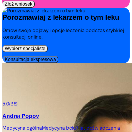
Złóż wniosek
Porozmawiaj z lekarzem o tym leku
Omów swoje objawy i opcje leczenia podczas szybkiej
konsultacji online.
Wybierz specjalistę
Konsultacja ekspresowa
5.0
(36)
Andrei Popov
Medycyna ogólna
Medycyna bólu
7 lat doświadczenia