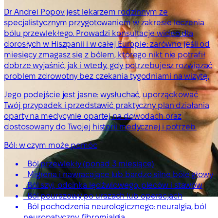
Dr Andrei Popov jest lekarzem rodzinnym ze
specjalistycznym przygotowaniem w zakresie leczenia
bólu przewlekłego. Prowadzi konsultacje wideo dla
dorosłych w Hiszpanii i w całej Europie: zarówno jeśli od
miesięcy zmagasz się z bólem, którego nikt nie potrafił
dobrze wyjaśnić, jak i wtedy, gdy potrzebujesz rozwiązać
problem zdrowotny bez czekania tygodniami na wizytę.
Jego podejście jest jasne: wysłuchać, uporządkować
Twój przypadek i przedstawić praktyczny plan działania
oparty na medycynie opartej na dowodach oraz
dostosowany do Twojej historii medycznej i potrzeb.
Ból: w czym może pomóc
Ból przewlekły (ponad 3 miesiące)
Migrena i nawracające lub bardzo silne bóle głowy
Ból szyi, odcinka lędźwiowego, pleców i stawów
Ból pourazowy po urazach lub operacjach
Ból pochodzenia neurologicznego: neuralgia, ból
neuropatyczny, fibromialgia