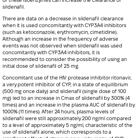
of these isoenzymes can increase the clearance of
sildenafil.
There are data on a decrease in sildenafil clearance
when it is used concomitantly with CYP3A4 inhibitors
(such as ketoconazole, erythromycin, cimetidine).
Although an increase in the frequency of adverse
events was not observed when sildenafil was used
concomitantly with CYP3A4 inhibitors, it is
recommended to consider the possibility of using an
initial dose of sildenafil of 25 mg.
Concomitant use of the HIV protease inhibitor ritonavir,
a very potent inhibitor of CYP, in a state of equilibrium
(500 mg once daily) and sildenafil (single dose of 100
mg) led to an increase in Cmax of sildenafil by 300% (4
times) and an increase in the plasma AUC of sildenafil by
1000% (11 times). After 24 hours, plasma levels of
sildenafil were still approximately 200 ng/ml compared
to a level of approximately 5 ng/ml, characteristic of the
use of sildenafil alone, which corresponds to a