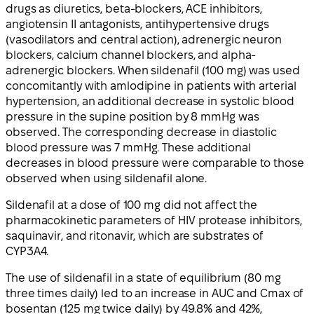
drugs as diuretics, beta-blockers, ACE inhibitors,
angiotensin II antagonists, antihypertensive drugs
(vasodilators and central action), adrenergic neuron
blockers, calcium channel blockers, and alpha-
adrenergic blockers. When sildenafil (100 mg) was used
concomitantly with amlodipine in patients with arterial
hypertension, an additional decrease in systolic blood
pressure in the supine position by 8 mmHg was
observed. The corresponding decrease in diastolic
blood pressure was 7 mmHg. These additional
decreases in blood pressure were comparable to those
observed when using sildenafil alone.
Sildenafil at a dose of 100 mg did not affect the
pharmacokinetic parameters of HIV protease inhibitors,
saquinavir, and ritonavir, which are substrates of
CYP3A4.
The use of sildenafil in a state of equilibrium (80 mg
three times daily) led to an increase in AUC and Cmax of
bosentan (125 mg twice daily) by 49.8% and 42%,