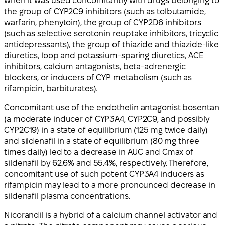
when it was used concomitantly with drugs belonging to
the group of CYP2C9 inhibitors (such as tolbutamide,
warfarin, phenytoin), the group of CYP2D6 inhibitors
(such as selective serotonin reuptake inhibitors, tricyclic
antidepressants), the group of thiazide and thiazide-like
diuretics, loop and potassium-sparing diuretics, ACE
inhibitors, calcium antagonists, beta-adrenergic
blockers, or inducers of CYP metabolism (such as
rifampicin, barbiturates).
Concomitant use of the endothelin antagonist bosentan
(a moderate inducer of CYP3A4, CYP2C9, and possibly
CYP2C19) in a state of equilibrium (125 mg twice daily)
and sildenafil in a state of equilibrium (80 mg three
times daily) led to a decrease in AUC and Cmax of
sildenafil by 62.6% and 55.4%, respectively. Therefore,
concomitant use of such potent CYP3A4 inducers as
rifampicin may lead to a more pronounced decrease in
sildenafil plasma concentrations.
Nicorandil is a hybrid of a calcium channel activator and