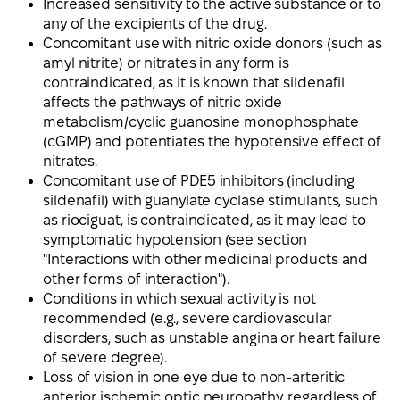
Increased sensitivity to the active substance or to
any of the excipients of the drug.
Concomitant use with nitric oxide donors (such as
amyl nitrite) or nitrates in any form is
contraindicated, as it is known that sildenafil
affects the pathways of nitric oxide
metabolism/cyclic guanosine monophosphate
(cGMP) and potentiates the hypotensive effect of
nitrates.
Concomitant use of PDE5 inhibitors (including
sildenafil) with guanylate cyclase stimulants, such
as riociguat, is contraindicated, as it may lead to
symptomatic hypotension (see section
"Interactions with other medicinal products and
other forms of interaction").
Conditions in which sexual activity is not
recommended (e.g., severe cardiovascular
disorders, such as unstable angina or heart failure
of severe degree).
Loss of vision in one eye due to non-arteritic
anterior ischemic optic neuropathy, regardless of