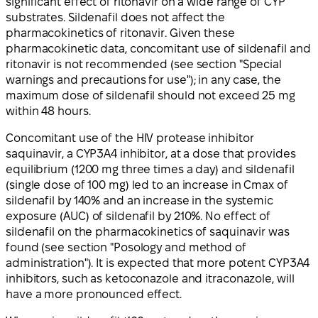
significant effect of ritonavir on a wide range of CYP
substrates. Sildenafil does not affect the
pharmacokinetics of ritonavir. Given these
pharmacokinetic data, concomitant use of sildenafil and
ritonavir is not recommended (see section "Special
warnings and precautions for use"); in any case, the
maximum dose of sildenafil should not exceed 25 mg
within 48 hours.
Concomitant use of the HIV protease inhibitor
saquinavir, a CYP3A4 inhibitor, at a dose that provides
equilibrium (1200 mg three times a day) and sildenafil
(single dose of 100 mg) led to an increase in Cmax of
sildenafil by 140% and an increase in the systemic
exposure (AUC) of sildenafil by 210%. No effect of
sildenafil on the pharmacokinetics of saquinavir was
found (see section "Posology and method of
administration"). It is expected that more potent CYP3A4
inhibitors, such as ketoconazole and itraconazole, will
have a more pronounced effect.