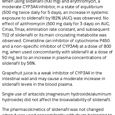
When using sildenafil (100 mg) and erythromycin, a
moderate CYP3A4 inhibitor, in a state of equilibrium
(500 mg twice daily for 5 days), an increase in systemic
exposure to sildenafil by 182% (AUC) was observed. No
effect of azithromycin (500 mg daily for 3 days) on AUC,
Cmax, Tmax, elimination rate constant, and subsequent
T1/2 of sildenafil or its main circulating metabolite was
observed. Cimetidine (an inhibitor of cytochrome P450
and a non-specific inhibitor of CYP3A4) at a dose of 800
mg, when used concomitantly with sildenafil at a dose of
50 mg, led to an increase in plasma concentrations of
sildenafil by 56%.
Grapefruit juice is a weak inhibitor of CYP3A4 in the
intestinal wall and may cause a moderate increase in
sildenafil levels in the blood plasma.
Single use of antacids (magnesium hydroxide/aluminum
hydroxide) did not affect the bioavailability of sildenafil.
The pharmacokinetics of sildenafil was not changed