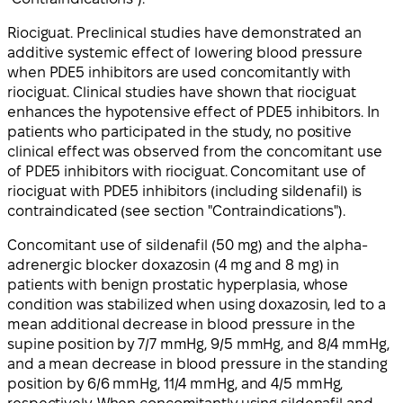
Riociguat. Preclinical studies have demonstrated an
additive systemic effect of lowering blood pressure
when PDE5 inhibitors are used concomitantly with
riociguat. Clinical studies have shown that riociguat
enhances the hypotensive effect of PDE5 inhibitors. In
patients who participated in the study, no positive
clinical effect was observed from the concomitant use
of PDE5 inhibitors with riociguat. Concomitant use of
riociguat with PDE5 inhibitors (including sildenafil) is
contraindicated (see section "Contraindications").
Concomitant use of sildenafil (50 mg) and the alpha-
adrenergic blocker doxazosin (4 mg and 8 mg) in
patients with benign prostatic hyperplasia, whose
condition was stabilized when using doxazosin, led to a
mean additional decrease in blood pressure in the
supine position by 7/7 mmHg, 9/5 mmHg, and 8/4 mmHg,
and a mean decrease in blood pressure in the standing
position by 6/6 mmHg, 11/4 mmHg, and 4/5 mmHg,