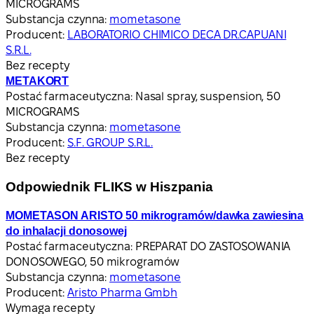
MICROGRAMS
Substancja czynna:
mometasone
Producent:
LABORATORIO CHIMICO DECA DR.CAPUANI
S.R.L.
Bez recepty
METAKORT
Postać farmaceutyczna:
Nasal spray, suspension, 50
MICROGRAMS
Substancja czynna:
mometasone
Producent:
S.F. GROUP S.R.L.
Bez recepty
Odpowiednik FLIKS w Hiszpania
MOMETASON ARISTO 50 mikrogramów/dawka zawiesina
do inhalacji donosowej
Postać farmaceutyczna:
PREPARAT DO ZASTOSOWANIA
DONOSOWEGO, 50 mikrogramów
Substancja czynna:
mometasone
Producent:
Aristo Pharma Gmbh
Wymaga recepty