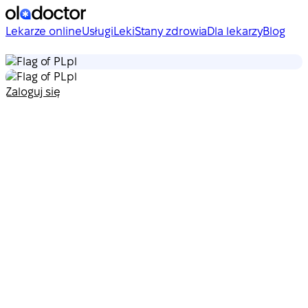
Lekarze online
Usługi
Leki
Stany zdrowia
Dla lekarzy
Blog
pl
pl
Zaloguj się