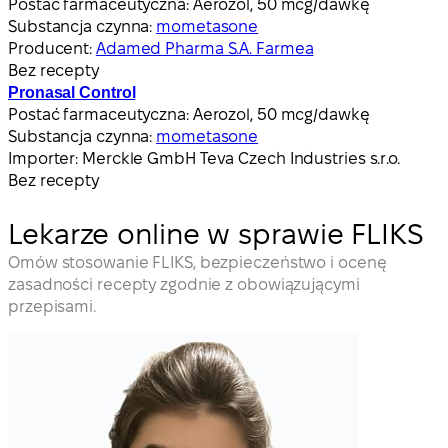
Postać farmaceutyczna:
Aerozol, 50 mcg/dawkę
Substancja czynna:
mometasone
Producent:
Adamed Pharma S.A. Farmea
Bez recepty
Pronasal Control
Postać farmaceutyczna:
Aerozol, 50 mcg/dawkę
Substancja czynna:
mometasone
Importer:
Merckle GmbH Teva Czech Industries s.r.o.
Bez recepty
Lekarze online w sprawie FLIKS
Omów stosowanie FLIKS, bezpieczeństwo i ocenę
zasadności recepty zgodnie z obowiązującymi
przepisami.