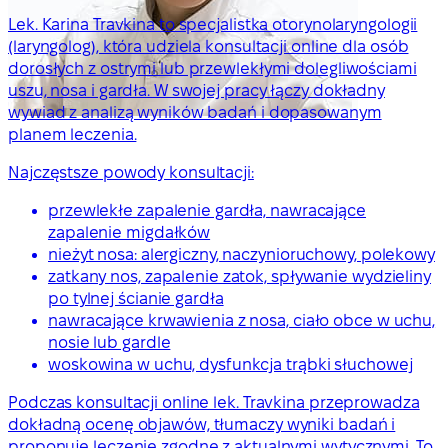
Lek. Karina Travkina to specjalistka otorynolaryngologii
(laryngolog), która udziela konsultacji online dla osób
dorosłych z ostrymi lub przewlekłymi dolegliwościami
uszu, nosa i gardła. W swojej pracy łączy dokładny
wywiad z analizą wyników badań i dopasowanym
planem leczenia.
Najczęstsze powody konsultacji:
przewlekłe zapalenie gardła, nawracające
zapalenie migdałków
nieżyt nosa: alergiczny, naczynioruchowy, polekowy
zatkany nos, zapalenie zatok, spływanie wydzieliny
po tylnej ścianie gardła
nawracające krwawienia z nosa, ciało obce w uchu,
nosie lub gardle
woskowina w uchu, dysfunkcja trąbki słuchowej
Podczas konsultacji online lek. Travkina przeprowadza
dokładną ocenę objawów, tłumaczy wyniki badań i
proponuje leczenie zgodne z aktualnymi wytycznymi. To