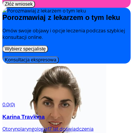
Złóż wniosek
Porozmawiaj z lekarzem o tym leku
Omów swoje objawy i opcje leczenia podczas szybkiej
konsultacji online.
Wybierz specjalistę
Konsultacja ekspresowa
0.0
(0)
Karina Travkina
Otorynolaryngologia
17 lat doświadczenia