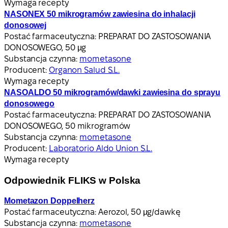
Wymaga recepty
NASONEX 50 mikrogramów zawiesina do inhalacji
donosowej
Postać farmaceutyczna:
PREPARAT DO ZASTOSOWANIA
DONOSOWEGO, 50 µg
Substancja czynna:
mometasone
Producent:
Organon Salud S.L.
Wymaga recepty
NASOALDO 50 mikrogramów/dawki zawiesina do sprayu
donosowego
Postać farmaceutyczna:
PREPARAT DO ZASTOSOWANIA
DONOSOWEGO, 50 mikrogramów
Substancja czynna:
mometasone
Producent:
Laboratorio Aldo Union S.L.
Wymaga recepty
Odpowiednik FLIKS w Polska
Mometazon Doppelherz
Postać farmaceutyczna:
Aerozol, 50 µg/dawkę
Substancja czynna:
mometasone