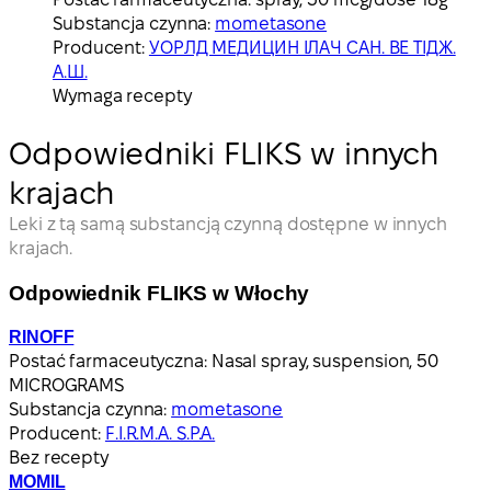
Substancja czynna:
mometasone
Producent:
УОРЛД МЕДИЦИН ІЛАЧ САН. ВЕ ТІДЖ.
А.Ш.
Wymaga recepty
Odpowiedniki FLIKS w innych
krajach
Leki z tą samą substancją czynną dostępne w innych
krajach.
Odpowiednik FLIKS w Włochy
RINOFF
Postać farmaceutyczna:
Nasal spray, suspension, 50
MICROGRAMS
Substancja czynna:
mometasone
Producent:
F.I.R.M.A. S.P.A.
Bez recepty
MOMIL