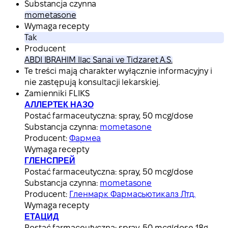
Substancja czynna
mometasone
Wymaga recepty
Tak
Producent
ABDI IBRAHIM Ilac Sanai ve Tidzaret A.S.
Te treści mają charakter wyłącznie informacyjny i
nie zastępują konsultacji lekarskiej.
Zamienniki FLIKS
АЛЛЕРТЕК НАЗО
Postać farmaceutyczna:
spray, 50 mcg/dose
Substancja czynna:
mometasone
Producent:
Фармеа
Wymaga recepty
ГЛЕНСПРЕЙ
Postać farmaceutyczna:
spray, 50 mcg/dose
Substancja czynna:
mometasone
Producent:
Гленмарк Фармасьютикалз Лтд.
Wymaga recepty
ЕТАЦИД
Postać farmaceutyczna:
spray, 50 mcg/dose 18g