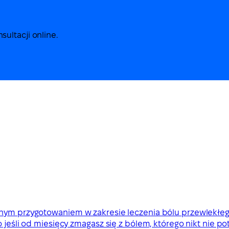
ultacji online.
znym przygotowaniem w zakresie leczenia bólu przewlekłeg
jeśli od miesięcy zmagasz się z bólem, którego nikt nie potr