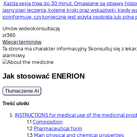
Każda sesja trwa do 30 minut. Omawiane są objawy, histo
jasny plan leczenia, kolejne kroki oraz wskazówki, kiedy w
poinformuje, czy konieczna jest wizyta osobista lub pil
Umów wideokonsultację
zł365
Więcej terminów
Ta strona ma charakter informacyjny. Skonsultuj się z l
alarmowy.
Jak stosować ENERION
Tłumaczenie AI
Treść ulotki
INSTRUCTIONS for medical use of the medicinal pro
Composition
Pharmaceutical form
Main physical and chemical properties