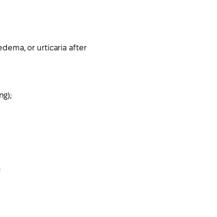
ema, or urticaria after
ng);
;