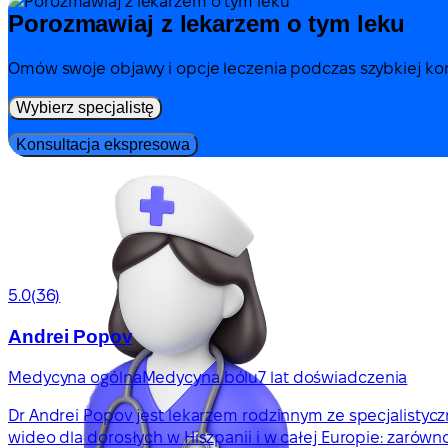
Porozmawiaj z lekarzem o tym leku
Omów swoje objawy i opcje leczenia podczas szybkiej kons
Wybierz specjalistę
Konsultacja ekspresowa
5.0
(36)
Andrei Popov
Medycyna ogólna
Medycyna bólu
7 lat doświadczenia
Dr Andrei Popov jest lekarzem rodzinnym ze specjalistyc
wideo dla dorosłych w Hiszpanii i w całej Europie: zarówno 