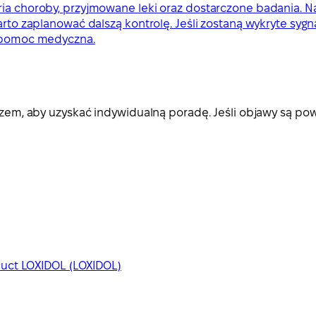
ria choroby, przyjmowane leki oraz dostarczone badania. 
arto zaplanować dalszą kontrolę. Jeśli zostaną wykryte sygn
na pomoc medyczna.
ekarzem, aby uzyskać indywidualną poradę. Jeśli objawy są
duct LOXIDOL (LOXIDOL)