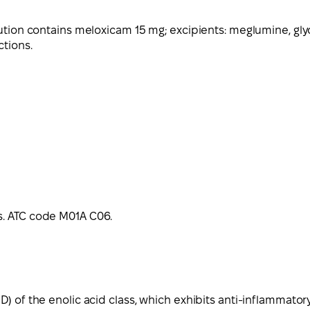
lution contains meloxicam 15 mg; excipients: meglumine, gly
ctions.
s. ATC code M01A C06.
) of the enolic acid class, which exhibits anti-inflammatory