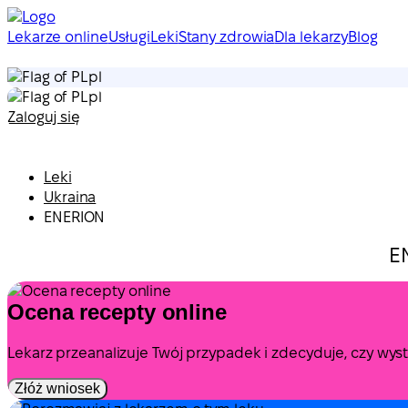
Lekarze online
Usługi
Leki
Stany zdrowia
Dla lekarzy
Blog
pl
pl
Zaloguj się
Leki
Ukraina
ENERION
E
Ocena recepty online
Lekarz przeanalizuje Twój przypadek i zdecyduje, czy wy
Złóż wniosek