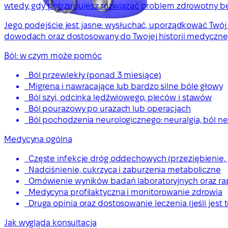
wtedy, gdy potrzebujesz rozwiązać problem zdrowotny be
Jego podejście jest jasne: wysłuchać, uporządkować Twój
dowodach oraz dostosowany do Twojej historii medycznej 
Ból: w czym może pomóc
Ból przewlekły (ponad 3 miesiące)
Migrena i nawracające lub bardzo silne bóle głowy
Ból szyi, odcinka lędźwiowego, pleców i stawów
Ból pourazowy po urazach lub operacjach
Ból pochodzenia neurologicznego: neuralgia, ból ne
Medycyna ogólna
Częste infekcje dróg oddechowych (przeziębienie, 
Nadciśnienie, cukrzyca i zaburzenia metaboliczne
Omówienie wyników badań laboratoryjnych oraz rap
Medycyna profilaktyczna i monitorowanie zdrowia
Druga opinia oraz dostosowanie leczenia (jeśli jest 
Jak wygląda konsultacja