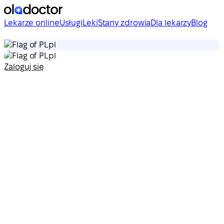
Lekarze online
Usługi
Leki
Stany zdrowia
Dla lekarzy
Blog
pl
pl
Zaloguj się