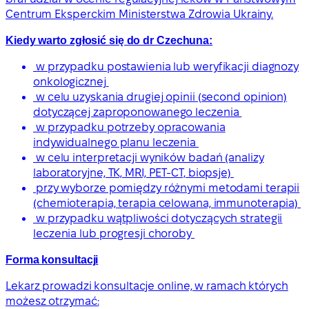
Centrum Eksperckim Ministerstwa Zdrowia Ukrainy.
Kiedy warto zgłosić się do dr Czechuna:
w przypadku postawienia lub weryfikacji diagnozy
onkologicznej
w celu uzyskania drugiej opinii (second opinion)
dotyczącej zaproponowanego leczenia
w przypadku potrzeby opracowania
indywidualnego planu leczenia
w celu interpretacji wyników badań (analizy
laboratoryjne, TK, MRI, PET-CT, biopsje)
przy wyborze pomiędzy różnymi metodami terapii
(chemioterapia, terapia celowana, immunoterapia)
w przypadku wątpliwości dotyczących strategii
leczenia lub progresji choroby
Forma konsultacji
Lekarz prowadzi konsultacje online, w ramach których
możesz otrzymać: