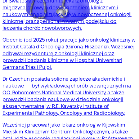
Dr Światosław Czechun to lekarz onkolog z
międzynarodowym doświadczeniem klinicznym i
naukowym, specjalizujący się w nowoczesnej onkologii
klinicznej oraz spersonalizowanym podejściu do
leczenia chorób nowotworowych.
Obecnie (od 2025 roku) pracuje jako onkolog kliniczny w
Institut Català d’Oncologia (Girona, Hiszpania). Wcześniej
odbywał rezydenturę z onkologii klinicznej oraz
prowadził badania kliniczne w Hospital Universitari
Germans Trias i Pujol.
Dr Czechun posiada solidne zaplecze akademickie i
naukowe — był wykładowcą chorób wewnętrznych na
O.O. Bohomolets National Medical University, a także
prowadził badania naukowe w dziedzinie onkologii
eksperymentalnej w R.E. Kavetsky Institute of
Experimental Pathology, Oncology and Radiobiology.
Wcześniej pracował jako lekarz onkolog w Kijowskim
Miejskim Klinicznym Centrum Onkologicznym, a także
brał udział w ocenie regulacyjnej leków w Państwowym