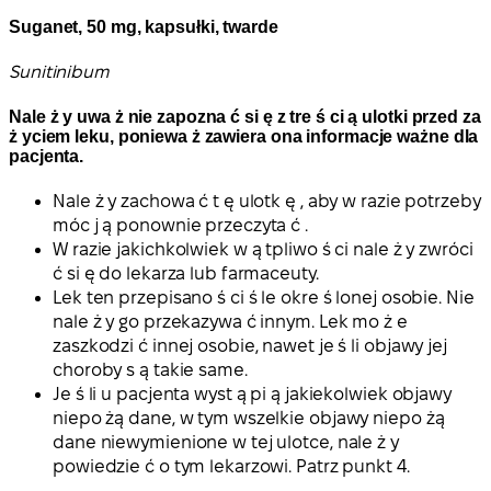
Suganet, 50 mg, kapsułki, twarde
Sunitinibum
Nale ż y uwa ż nie zapozna ć si ę z tre ś ci ą ulotki przed za
ż yciem leku, poniewa ż zawiera ona informacje ważne dla
pacjenta.
Nale ż y zachowa ć t ę ulotk ę , aby w razie potrzeby
móc j ą ponownie przeczyta ć .
W razie jakichkolwiek w ą tpliwo ś ci nale ż y zwróci
ć si ę do lekarza lub farmaceuty.
Lek ten przepisano ś ci ś le okre ś lonej osobie. Nie
nale ż y go przekazywa ć innym. Lek mo ż e
zaszkodzi ć innej osobie, nawet je ś li objawy jej
choroby s ą takie same.
Je ś li u pacjenta wyst ą pi ą jakiekolwiek objawy
niepo żą dane, w tym wszelkie objawy niepo żą
dane niewymienione w tej ulotce, nale ż y
powiedzie ć o tym lekarzowi. Patrz punkt 4.