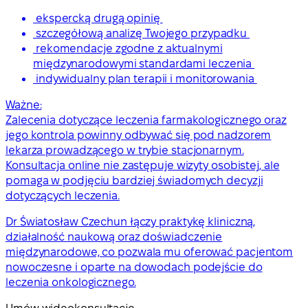
ekspercką drugą opinię
szczegółową analizę Twojego przypadku
rekomendacje zgodne z aktualnymi
międzynarodowymi standardami leczenia
indywidualny plan terapii i monitorowania
Ważne:
Zalecenia dotyczące leczenia farmakologicznego oraz
jego kontrola powinny odbywać się pod nadzorem
lekarza prowadzącego w trybie stacjonarnym.
Konsultacja online nie zastępuje wizyty osobistej, ale
pomaga w podjęciu bardziej świadomych decyzji
dotyczących leczenia.
Dr Światosław Czechun łączy praktykę kliniczną,
działalność naukową oraz doświadczenie
międzynarodowe, co pozwala mu oferować pacjentom
nowoczesne i oparte na dowodach podejście do
leczenia onkologicznego.