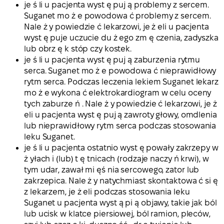
je ś li u pacjenta wyst ę puj ą problemy z sercem.
Suganet mo ż e powodowa ć problemy z sercem.
Nale ż y powiedzie ć lekarzowi, je ż eli u pacjenta
wyst ę puje uczucie du ż ego zm ę czenia, zadyszka
lub obrz ę k stóp czy kostek.
je ś li u pacjenta wyst ę puj ą zaburzenia rytmu
serca. Suganet mo ż e powodowa ć nieprawidłowy
rytm serca. Podczas leczenia lekiem Suganet lekarz
mo ż e wykona ć elektrokardiogram w celu oceny
tych zaburze ń . Nale ż y powiedzie ć lekarzowi, je ż
eli u pacjenta wyst ę puj ą zawroty głowy, omdlenia
lub nieprawidłowy rytm serca podczas stosowania
leku Suganet.
je ś li u pacjenta ostatnio wyst ę powały zakrzepy w
ż yłach i (lub) t ę tnicach (rodzaje naczy ń krwi), w
tym udar, zawał mi ęś nia sercowego, zator lub
zakrzepica. Nale ż y natychmiast skontaktowa ć si ę
z lekarzem, je ż eli podczas stosowania leku
Suganet u pacjenta wyst ą pi ą objawy, takie jak ból
lub ucisk w klatce piersiowej, ból ramion, pleców,