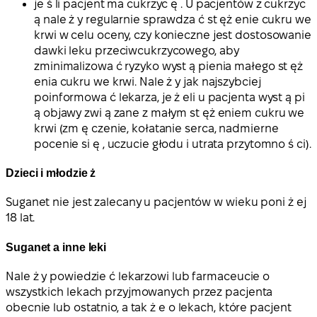
je ś li pacjent ma cukrzyc ę . U pacjentów z cukrzyc
ą nale ż y regularnie sprawdza ć st ęż enie cukru we
krwi w celu oceny, czy konieczne jest dostosowanie
dawki leku przeciwcukrzycowego, aby
zminimalizowa ć ryzyko wyst ą pienia małego st ęż
enia cukru we krwi. Nale ż y jak najszybciej
poinformowa ć lekarza, je ż eli u pacjenta wyst ą pi
ą objawy zwi ą zane z małym st ęż eniem cukru we
krwi (zm ę czenie, kołatanie serca, nadmierne
pocenie si ę , uczucie głodu i utrata przytomno ś ci).
Dzieci i młodzie ż
Suganet nie jest zalecany u pacjentów w wieku poni ż ej
18 lat.
Suganet a inne leki
Nale ż y powiedzie ć lekarzowi lub farmaceucie o
wszystkich lekach przyjmowanych przez pacjenta
obecnie lub ostatnio, a tak ż e o lekach, które pacjent