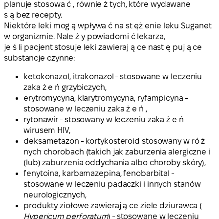
planuje stosowa ć , równie ż tych, które wydawane
s ą bez recepty.
Niektóre leki mog ą wpływa ć na st ęż enie leku Suganet
w organizmie. Nale ż y powiadomi ć lekarza,
je ś li pacjent stosuje leki zawieraj ą ce nast ę puj ą ce
substancje czynne:
ketokonazol, itrakonazol - stosowane w leczeniu
zaka ż e ń grzybiczych,
erytromycyna, klarytromycyna, ryfampicyna -
stosowane w leczeniu zaka ż e ń ,
rytonawir - stosowany w leczeniu zaka ż e ń
wirusem HIV,
deksametazon - kortykosteroid stosowany w ró ż
nych chorobach (takich jak zaburzenia alergiczne i
(lub) zaburzenia oddychania albo choroby skóry),
fenytoina, karbamazepina, fenobarbital -
stosowane w leczeniu padaczki i innych stanów
neurologicznych,
produkty ziołowe zawieraj ą ce ziele dziurawca (
Hypericum perforatum
) - stosowane w leczeniu