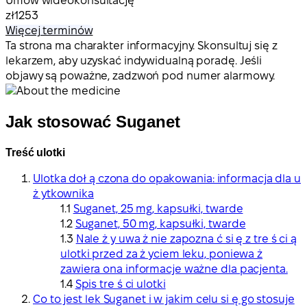
Umów wideokonsultację
zł1253
Więcej terminów
Ta strona ma charakter informacyjny. Skonsultuj się z
lekarzem, aby uzyskać indywidualną poradę. Jeśli
objawy są poważne, zadzwoń pod numer alarmowy.
Jak stosować Suganet
Treść ulotki
Ulotka doł ą czona do opakowania: informacja dla u
ż ytkownika
Suganet, 25 mg, kapsułki, twarde
Suganet, 50 mg, kapsułki, twarde
Nale ż y uwa ż nie zapozna ć si ę z tre ś ci ą
ulotki przed za ż yciem leku, poniewa ż
zawiera ona informacje ważne dla pacjenta.
Spis tre ś ci ulotki
Co to jest lek Suganet i w jakim celu si ę go stosuje