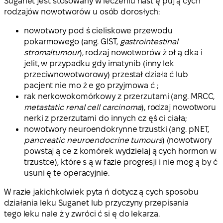
Suganet jest stosowany w leczeniu nast ę puj ą cych
rodzajów nowotworów u osób dorosłych:
nowotwory pod ś cieliskowe przewodu
pokarmowego (ang. GIST,
gastrointestinal
stromal
tumour
), rodzaj nowotworów ż oł ą dka i
jelit, w przypadku gdy imatynib (inny lek
przeciwnowotworowy) przestał działa ć lub
pacjent nie mo ż e go przyjmowa ć ;
rak nerkowokomórkowy z przerzutami (ang. MRCC,
metastatic renal cell carcinoma
), rodzaj nowotworu
nerki z przerzutami do innych cz ęś ci ciała;
nowotwory neuroendokrynne trzustki (ang. pNET,
pancreatic neuroendocrine tumours
) (nowotwory
powstaj ą ce z komórek wydzielaj ą cych hormon w
trzustce), które s ą w fazie progresji i nie mog ą by ć
usuni ę te operacyjnie.
W razie jakichkolwiek pyta ń dotycz ą cych sposobu
działania leku Suganet lub przyczyny przepisania
tego leku nale ż y zwróci ć si ę do lekarza.