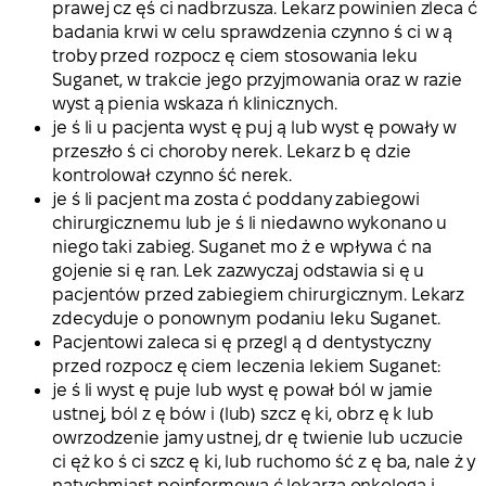
prawej cz ęś ci nadbrzusza. Lekarz powinien zleca ć
badania krwi w celu sprawdzenia czynno ś ci w ą
troby przed rozpocz ę ciem stosowania leku
Suganet, w trakcie jego przyjmowania oraz w razie
wyst ą pienia wskaza ń klinicznych.
je ś li u pacjenta wyst ę puj ą lub wyst ę powały w
przeszło ś ci choroby nerek. Lekarz b ę dzie
kontrolował czynno ść nerek.
je ś li pacjent ma zosta ć poddany zabiegowi
chirurgicznemu lub je ś li niedawno wykonano u
niego taki zabieg. Suganet mo ż e wpływa ć na
gojenie si ę ran. Lek zazwyczaj odstawia si ę u
pacjentów przed zabiegiem chirurgicznym. Lekarz
zdecyduje o ponownym podaniu leku Suganet.
Pacjentowi zaleca si ę przegl ą d dentystyczny
przed rozpocz ę ciem leczenia lekiem Suganet:
je ś li wyst ę puje lub wyst ę pował ból w jamie
ustnej, ból z ę bów i (lub) szcz ę ki, obrz ę k lub
owrzodzenie jamy ustnej, dr ę twienie lub uczucie
ci ęż ko ś ci szcz ę ki, lub ruchomo ść z ę ba, nale ż y
natychmiast poinformowa ć lekarza onkologa i