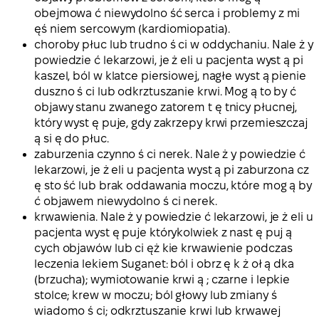
obejmowa ć niewydolno ść serca i problemy z mi
ęś niem sercowym (kardiomiopatia).
choroby płuc lub trudno ś ci w oddychaniu. Nale ż y
powiedzie ć lekarzowi, je ż eli u pacjenta wyst ą pi
kaszel, ból w klatce piersiowej, nagłe wyst ą pienie
duszno ś ci lub odkrztuszanie krwi. Mog ą to by ć
objawy stanu zwanego zatorem t ę tnicy płucnej,
który wyst ę puje, gdy zakrzepy krwi przemieszczaj
ą si ę do płuc.
zaburzenia czynno ś ci nerek. Nale ż y powiedzie ć
lekarzowi, je ż eli u pacjenta wyst ą pi zaburzona cz
ę sto ść lub brak oddawania moczu, które mog ą by
ć objawem niewydolno ś ci nerek.
krwawienia. Nale ż y powiedzie ć lekarzowi, je ż eli u
pacjenta wyst ę puje którykolwiek z nast ę puj ą
cych objawów lub ci ęż kie krwawienie podczas
leczenia lekiem Suganet: ból i obrz ę k ż oł ą dka
(brzucha); wymiotowanie krwi ą ; czarne i lepkie
stolce; krew w moczu; ból głowy lub zmiany ś
wiadomo ś ci; odkrztuszanie krwi lub krwawej