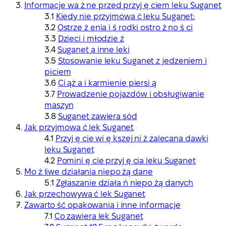
Informacje wa ż ne przed przyj ę ciem leku Suganet
Kiedy nie przyjmowa ć leku Suganet:
Ostrze ż enia i ś rodki ostro ż no ś ci
Dzieci i młodzie ż
Suganet a inne leki
Stosowanie leku Suganet z jedzeniem i
piciem
Ci ąż a i karmienie piersi ą
Prowadzenie pojazdów i obsługiwanie
maszyn
Suganet zawiera sód
Jak przyjmowa ć lek Suganet
Przyj ę cie wi ę kszej ni ż zalecana dawki
leku Suganet
Pomini ę cie przyj ę cia leku Suganet
Mo ż liwe działania niepo żą dane
Zgłaszanie działa ń niepo żą danych
Jak przechowywa ć lek Suganet
Zawarto ść opakowania i inne informacje
Co zawiera lek Suganet