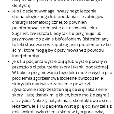
dentyst ę .
je ś li pacjent wymaga inwazyjnego leczenia
stomatologicznego lub poddania si ę zabiegowi
chirurgii stomatologicznej, to powinien
poinformowa ć dentyst ę o stosowaniu leku
Suganet, zwłaszcza kiedy tak ż e przyjmuje lub
przyjmował do ż ylnie bisfosfoniany. Bisfosfoniany
to leki stosowane w zapobieganiu problemom z ko
ść mi, które mog ą by ć przyjmowane z powodu
innej choroby.
je ś li u pacjenta wyst ę puj ą lub wyst ę powały w
przeszło ś ci zaburzenia skóry i tkanki podskórnej.
W trakcie przyjmowania tego leku mo ż e wyst ą pi ć
piodermia zgorzelinowa (bolesne owrzodzenie
skóry) lub martwicze zapalenie powi ę zi
(gwałtownie rozprzestrzeniaj ą ce si ę zaka ż enie
skóry i (lub) tkanek mi ę kkich, które mo ż e zagra ż
a ć ż yciu). Nale ż y natychmiast skontaktowa ć si ę z
lekarzem, je ś li u pacjenta wyst ą pi ą objawy zaka ż
enia wokół uszkodzenia skóry, w tym gor ą czka,