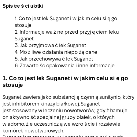
Spis tre ś ci ulotki
1. Co to jest lek Suganet i w jakim celu si ę go
stosuje
2. Informacje wa ż ne przed przyj ę ciem leku
Suganet
3. Jak przyjmowa ć lek Suganet
4. Mo ż liwe działania niepo żą dane
5. Jak przechowywa ć lek Suganet
6. Zawarto ść opakowania i inne informacje
1. Co to jest lek Suganet i w jakim celu si ę go
stosuje
Suganet zawiera jako substancj ę czynn ą sunitynib, który
jest inhibitorem kinazy białkowej. Suganet
jest stosowany w leczeniu nowotworów, gdy ż hamuje
on aktywno ść specjalnej grupy białek, o których
wiadomo, ż e uczestnicz ą we wzro ś cie i rozsiewie
komórek nowotworowych.