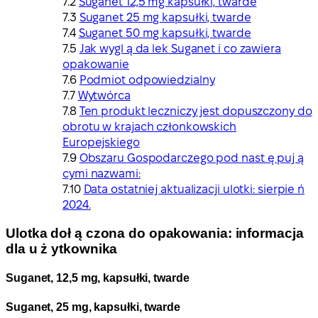
Suganet 12,5 mg kapsułki, twarde
Suganet 25 mg kapsułki, twarde
Suganet 50 mg kapsułki, twarde
Jak wygl ą da lek Suganet i co zawiera
opakowanie
Podmiot odpowiedzialny
Wytwórca
Ten produkt leczniczy jest dopuszczony do
obrotu w krajach członkowskich
Europejskiego
Obszaru Gospodarczego pod nast ę puj ą
cymi nazwami:
Data ostatniej aktualizacji ulotki: sierpie ń
2024.
Ulotka doł ą czona do opakowania: informacja
dla u ż ytkownika
Suganet, 12,5 mg, kapsułki, twarde
Suganet, 25 mg, kapsułki, twarde