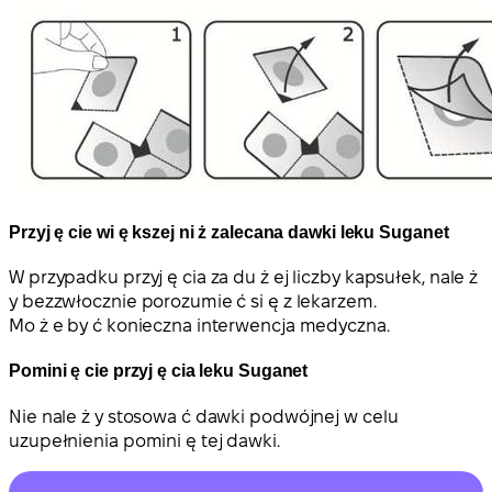
Przyj ę cie wi ę kszej ni ż zalecana dawki leku Suganet
W przypadku przyj ę cia za du ż ej liczby kapsułek, nale ż
y bezzwłocznie porozumie ć si ę z lekarzem.
Mo ż e by ć konieczna interwencja medyczna.
Pomini ę cie przyj ę cia leku Suganet
Nie nale ż y stosowa ć dawki podwójnej w celu
uzupełnienia pomini ę tej dawki.