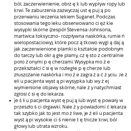
ból, zaczerwienienie, obrz ę k lub wypływ ropy lub
krwi. Te zaburzenia zazwyczaj ust ę puj ą po
przerwaniu leczenia lekiem Suganet. Podczas
stosowania tego leku obserwowano ci ęż kie
wysypki skórne (zespół Stevensa-Johnsona,
martwica toksyczno- rozpływna naskórka, rumie ń
wielopostaciowy), które pocz ą tkowo wygl ą daj ą
jak zaczerwienione plamki o kształcie podobnym
do tarczy lub okr ą głe plamy, cz ę sto z centralnie
poło ż onymi p ę cherzami. Wysypka mo ż e
przekształci ć si ę w rozległe p ę cherze lub
złuszczanie naskórka i mo ż e zagra ż a ć ż yciu. Je ż
eli u pacjenta wyst ą pi wysypka lub wy ż ej
wymienione objawy skórne, nale ż y natychmiast
zgłosi ć si ę do lekarza.
je ś li u pacjenta wyst ę puj ą lub wyst ę powały w
przeszło ś ci drgawki. Nale ż y powiadomi ć lekarza
tak szybko jak to jest mo ż liwe, je ż eli u pacjenta
wyst ą pi wysokie ci ś nienie t ę tnicze krwi, ból
głowy lub utrata wzroku.