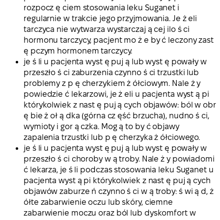
rozpocz ę ciem stosowania leku Suganet i
regularnie w trakcie jego przyjmowania. Je ż eli
tarczyca nie wytwarza wystarczaj ą cej ilo ś ci
hormonu tarczycy, pacjent mo ż e by ć leczony zast
ę pczym hormonem tarczycy.
je ś li u pacjenta wyst ę puj ą lub wyst ę powały w
przeszło ś ci zaburzenia czynno ś ci trzustki lub
problemy z p ę cherzykiem ż ółciowym. Nale ż y
powiedzie ć lekarzowi, je ż eli u pacjenta wyst ą pi
którykolwiek z nast ę puj ą cych objawów: ból w obr
ę bie ż oł ą dka (górna cz ęść brzucha), nudno ś ci,
wymioty i gor ą czka. Mog ą to by ć objawy
zapalenia trzustki lub p ę cherzyka ż ółciowego.
je ś li u pacjenta wyst ę puj ą lub wyst ę powały w
przeszło ś ci choroby w ą troby. Nale ż y powiadomi
ć lekarza, je ś li podczas stosowania leku Suganet u
pacjenta wyst ą pi którykolwiek z nast ę puj ą cych
objawów zaburze ń czynno ś ci w ą troby: ś wi ą d, ż
ółte zabarwienie oczu lub skóry, ciemne
zabarwienie moczu oraz ból lub dyskomfort w