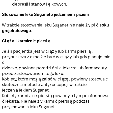
depresji i stanów l ę kowych.
Stosowanie leku Suganet z jedzeniem i piciem
W trakcie stosowania leku Suganet nie nale ż y pi ć
soku
grejpfrutowego
.
Ci ąż a i karmienie piersi ą
Je ś li pacjentka jest w ci ąż y lub karmi piersi ą ,
przypuszcza ż e mo ż e by ć w ci ąż y lub gdy planuje mie
ć
dziecko, powinna poradzi ć si ę lekarza lub farmaceuty
przed zastosowaniem tego leku.
Kobiety, które mog ą zaj ść w ci ążę , powinny stosowa ć
skuteczn ą metod ę antykoncepcji w trakcie
leczenia lekiem Suganet.
Kobiety karmi ą ce piersi ą powinny o tym poinformowa
ć lekarza. Nie nale ż y karmi ć piersi ą podczas
przyjmowania leku Suganet.