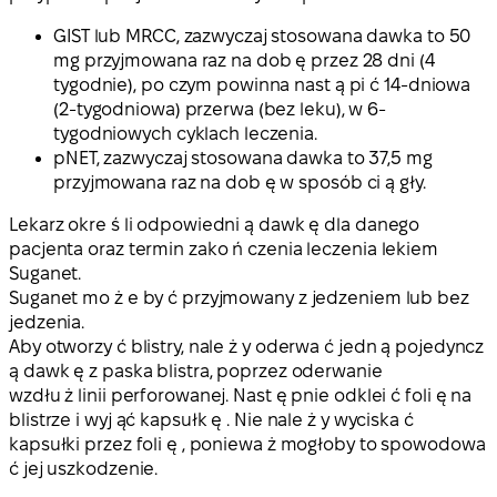
GIST lub MRCC, zazwyczaj stosowana dawka to 50
mg przyjmowana raz na dob ę przez 28 dni (4
tygodnie), po czym powinna nast ą pi ć 14-dniowa
(2-tygodniowa) przerwa (bez leku), w 6-
tygodniowych cyklach leczenia.
pNET, zazwyczaj stosowana dawka to 37,5 mg
przyjmowana raz na dob ę w sposób ci ą gły.
Lekarz okre ś li odpowiedni ą dawk ę dla danego
pacjenta oraz termin zako ń czenia leczenia lekiem
Suganet.
Suganet mo ż e by ć przyjmowany z jedzeniem lub bez
jedzenia.
Aby otworzy ć blistry, nale ż y oderwa ć jedn ą pojedyncz
ą dawk ę z paska blistra, poprzez oderwanie
wzdłu ż linii perforowanej. Nast ę pnie odklei ć foli ę na
blistrze i wyj ąć kapsułk ę . Nie nale ż y wyciska ć
kapsułki przez foli ę , poniewa ż mogłoby to spowodowa
ć jej uszkodzenie.