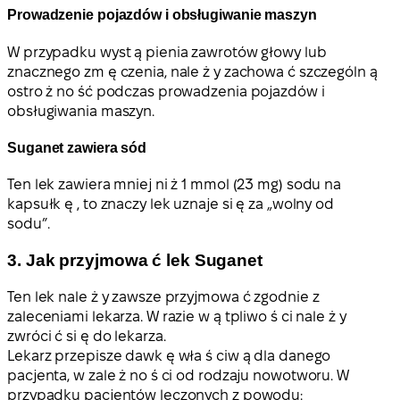
Prowadzenie pojazdów i obsługiwanie maszyn
W przypadku wyst ą pienia zawrotów głowy lub
znacznego zm ę czenia, nale ż y zachowa ć szczególn ą
ostro ż no ść podczas prowadzenia pojazdów i
obsługiwania maszyn.
Suganet zawiera sód
Ten lek zawiera mniej ni ż 1 mmol (23 mg) sodu na
kapsułk ę , to znaczy lek uznaje si ę za „wolny od
sodu”.
3. Jak przyjmowa ć lek Suganet
Ten lek nale ż y zawsze przyjmowa ć zgodnie z
zaleceniami lekarza. W razie w ą tpliwo ś ci nale ż y
zwróci ć si ę do lekarza.
Lekarz przepisze dawk ę wła ś ciw ą dla danego
pacjenta, w zale ż no ś ci od rodzaju nowotworu. W
przypadku pacjentów leczonych z powodu: