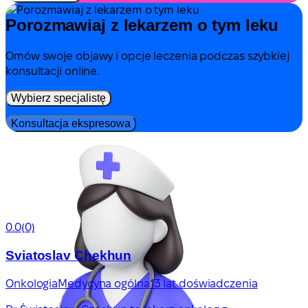
Porozmawiaj z lekarzem o tym leku
Omów swoje objawy i opcje leczenia podczas szybkiej
konsultacji online.
Wybierz specjalistę
Konsultacja ekspresowa
0.0
(0)
Sviatoslav Chekhun
Onkologia
Medycyna ogólna
13 lat doświadczenia