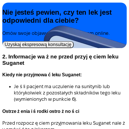
Nie jesteś pewien, czy ten lek jest
odpowiedni dla ciebie?
Omów swoje objawy i leczenie z lekarzem online.
Uzyskaj ekspresową konsultację
2. Informacje wa ż ne przed przyj ę ciem leku
Suganet
Kiedy nie przyjmowa ć leku Suganet:
Je ś li pacjent ma uczulenie na sunitynib lub
którykolwiek z pozostałych składników tego leku
(wymienionych w punkcie 6).
Ostrze ż enia i ś rodki ostro ż no ś ci
Przed rozpocz ę ciem przyjmowania leku Suganet nale ż