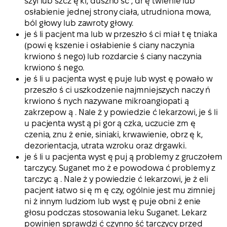
szyi lub szcz ę ki, duszno ść , dr ę twienie lub
osłabienie jednej strony ciała, utrudniona mowa,
ból głowy lub zawroty głowy.
je ś li pacjent ma lub w przeszło ś ci miał t ę tniaka
(powi ę kszenie i osłabienie ś ciany naczynia
krwiono ś nego) lub rozdarcie ś ciany naczynia
krwiono ś nego.
je ś li u pacjenta wyst ę puje lub wyst ę powało w
przeszło ś ci uszkodzenie najmniejszych naczy ń
krwiono ś nych nazywane mikroangiopati ą
zakrzepow ą . Nale ż y powiedzie ć lekarzowi, je ś li
u pacjenta wyst ą pi gor ą czka, uczucie zm ę
czenia, znu ż enie, siniaki, krwawienie, obrz ę k,
dezorientacja, utrata wzroku oraz drgawki.
je ś li u pacjenta wyst ę puj ą problemy z gruczołem
tarczycy. Suganet mo ż e powodowa ć problemy z
tarczyc ą . Nale ż y powiedzie ć lekarzowi, je ż eli
pacjent łatwo si ę m ę czy, ogólnie jest mu zimniej
ni ż innym ludziom lub wyst ę puje obni ż enie
głosu podczas stosowania leku Suganet. Lekarz
powinien sprawdzi ć czynno ść tarczycy przed