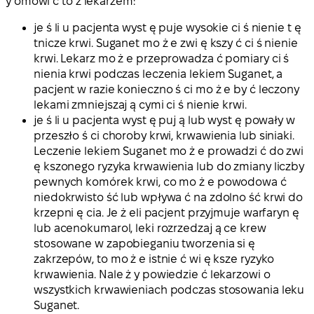
y omówi ć to z lekarzem:
je ś li u pacjenta wyst ę puje wysokie ci ś nienie t ę
tnicze krwi. Suganet mo ż e zwi ę kszy ć ci ś nienie
krwi. Lekarz mo ż e przeprowadza ć pomiary ci ś
nienia krwi podczas leczenia lekiem Suganet, a
pacjent w razie konieczno ś ci mo ż e by ć leczony
lekami zmniejszaj ą cymi ci ś nienie krwi.
je ś li u pacjenta wyst ę puj ą lub wyst ę powały w
przeszło ś ci choroby krwi, krwawienia lub siniaki.
Leczenie lekiem Suganet mo ż e prowadzi ć do zwi
ę kszonego ryzyka krwawienia lub do zmiany liczby
pewnych komórek krwi, co mo ż e powodowa ć
niedokrwisto ść lub wpływa ć na zdolno ść krwi do
krzepni ę cia. Je ż eli pacjent przyjmuje warfaryn ę
lub acenokumarol, leki rozrzedzaj ą ce krew
stosowane w zapobieganiu tworzenia si ę
zakrzepów, to mo ż e istnie ć wi ę ksze ryzyko
krwawienia. Nale ż y powiedzie ć lekarzowi o
wszystkich krwawieniach podczas stosowania leku
Suganet.