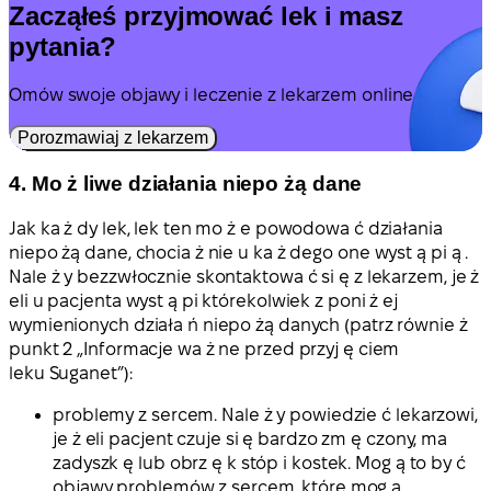
Zacząłeś przyjmować lek i masz
pytania?
Omów swoje objawy i leczenie z lekarzem online.
Porozmawiaj z lekarzem
4. Mo ż liwe działania niepo żą dane
Jak ka ż dy lek, lek ten mo ż e powodowa ć działania
niepo żą dane, chocia ż nie u ka ż dego one wyst ą pi ą .
Nale ż y bezzwłocznie skontaktowa ć si ę z lekarzem, je ż
eli u pacjenta wyst ą pi którekolwiek z poni ż ej
wymienionych działa ń niepo żą danych (patrz równie ż
punkt 2 „Informacje wa ż ne przed przyj ę ciem
leku Suganet”):
problemy z sercem. Nale ż y powiedzie ć lekarzowi,
je ż eli pacjent czuje si ę bardzo zm ę czony, ma
zadyszk ę lub obrz ę k stóp i kostek. Mog ą to by ć
objawy problemów z sercem, które mog ą