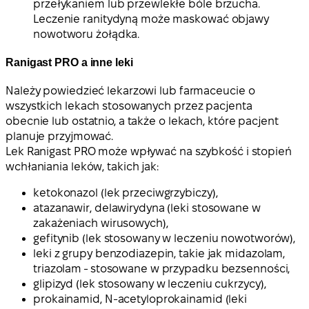
przełykaniem lub przewlekłe bóle brzucha.
Leczenie ranitydyną może maskować objawy
nowotworu żołądka.
Ranigast PRO a inne leki
Należy powiedzieć lekarzowi lub farmaceucie o
wszystkich lekach stosowanych przez pacjenta
obecnie lub ostatnio, a także o lekach, które pacjent
planuje przyjmować.
Lek Ranigast PRO może wpływać na szybkość i stopień
wchłaniania leków, takich jak:
ketokonazol (lek przeciwgrzybiczy),
atazanawir, delawirydyna (leki stosowane w
zakażeniach wirusowych),
gefitynib (lek stosowany w leczeniu nowotworów),
leki z grupy benzodiazepin, takie jak midazolam,
triazolam - stosowane w przypadku bezsenności,
glipizyd (lek stosowany w leczeniu cukrzycy),
prokainamid, N-acetyloprokainamid (leki