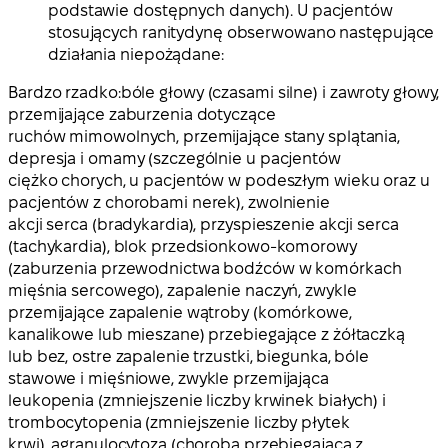
podstawie dostępnych danych). U pacjentów
stosujących ranitydynę obserwowano następujące
działania niepożądane:
Bardzo rzadko:
bóle głowy (czasami silne) i zawroty głowy,
przemijające zaburzenia dotyczące
ruchów mimowolnych, przemijające stany splątania,
depresja i omamy (szczególnie u pacjentów
ciężko chorych, u pacjentów w podeszłym wieku oraz u
pacjentów z chorobami nerek), zwolnienie
akcji serca (bradykardia), przyspieszenie akcji serca
(tachykardia), blok przedsionkowo-komorowy
(zaburzenia przewodnictwa bodźców w komórkach
mięśnia sercowego), zapalenie naczyń, zwykle
przemijające zapalenie wątroby (komórkowe,
kanalikowe lub mieszane) przebiegające z żółtaczką
lub bez, ostre zapalenie trzustki, biegunka, bóle
stawowe i mięśniowe, zwykle przemijająca
leukopenia (zmniejszenie liczby krwinek białych) i
trombocytopenia (zmniejszenie liczby płytek
krwi), agranulocytoza (choroba przebiegająca z