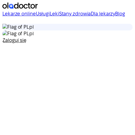
Lekarze online
Usługi
Leki
Stany zdrowia
Dla lekarzy
Blog
pl
pl
Zaloguj się