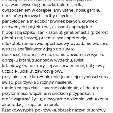
objawami wysokiej gorączki, bólem gardła,
owrzodzeniem w obrębie jamy ustnej, nosa, gardła,
narządów płciowych i odbytnicy) lub
pancytopenia (niedobór krwinek białych, krwinek
czerwonych i płytek krwi), czasami z aplazją lub
hipoplazją szpiku (zanik szpiku), ginekomastia (przerost
piersi u mężczyzn), przemijająca impotencja,
mlekotok, rumień wielopostaciowy, wypadanie włosów,
wstrząs anafilaktyczny (jego objawy to:
duszność, trudność w nabieraniu powietrza w wyniku
obrzęku krtani, trudność w wydechu, świst
krtaniowy, świąd skóry i jej zaczerwienienie, ból głowy,
uczucie „ucisku”, zawroty głowy,
przyspieszenie lub zwolnienie (rzadziej) czynności serca,
świąd, pokrzywka o różnym nasileniu,
rumień całego ciała, znaczne osłabienie, aż do utraty
przytomności włącznie; w ciężkich przypadkach
może zagrażać życiu), niewyraźne widzenie (zaburzenia
akomodacji), zapalenie nerek.
Rzadko:
wysypka, pokrzywka, obrzęk naczynioruchowy