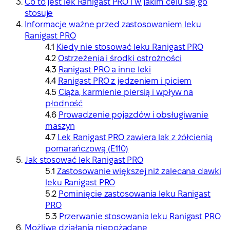
Co to jest lek Ranigast PRO i w jakim celu się go
stosuje
Informacje ważne przed zastosowaniem leku
Ranigast PRO
Kiedy nie stosować leku Ranigast PRO
Ostrzeżenia i środki ostrożności
Ranigast PRO a inne leki
Ranigast PRO z jedzeniem i piciem
Ciąża, karmienie piersią i wpływ na
płodność
Prowadzenie pojazdów i obsługiwanie
maszyn
Lek Ranigast PRO zawiera lak z żółcienią
pomarańczową (E110)
Jak stosować lek Ranigast PRO
Zastosowanie większej niż zalecana dawki
leku Ranigast PRO
Pominięcie zastosowania leku Ranigast
PRO
Przerwanie stosowania leku Ranigast PRO
Możliwe działania niepożądane