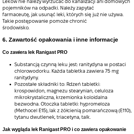
Leków nie należy wyrzucać do kanalizacji ani domowych
pojemników na odpadki. Należy zapytać
farmaceutę, jak usunąć leki, których się już nie używa.
Takie postępowanie pomoże chronić
środowisko.
6. Zawartość opakowania i inne informacje
Co zawiera lek Ranigast PRO
Substancją czynną leku jest: ranitydyna w postaci
chlorowodorku. Każda tabletka zawiera 75 mg
ranitydyny.
Pozostałe składniki to: Rdzeń tabletki:
krospowidon, magnezu stearynian, celuloza
mikrokrystaliczna, krzemionka koloidalna
bezwodna. Otoczka tabletki: hypromeloza
(Methocel E15), lak z żółcienią pomarańczową (E110),
tytanu dwutlenek, triacetyna, talk.
Jak wygląda lek Ranigast PRO i co zawiera opakowanie