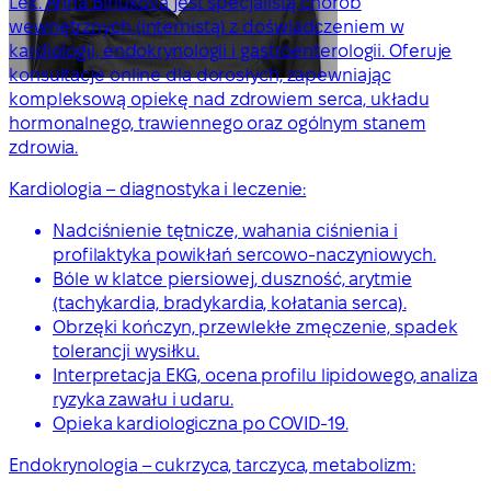
Lek. Anna Biriukova jest specjalistą chorób
wewnętrznych (internistą) z doświadczeniem w
kardiologii, endokrynologii i gastroenterologii. Oferuje
konsultacje online dla dorosłych, zapewniając
kompleksową opiekę nad zdrowiem serca, układu
hormonalnego, trawiennego oraz ogólnym stanem
zdrowia.
Kardiologia – diagnostyka i leczenie:
Nadciśnienie tętnicze, wahania ciśnienia i
profilaktyka powikłań sercowo-naczyniowych.
Bóle w klatce piersiowej, duszność, arytmie
(tachykardia, bradykardia, kołatania serca).
Obrzęki kończyn, przewlekłe zmęczenie, spadek
tolerancji wysiłku.
Interpretacja EKG, ocena profilu lipidowego, analiza
ryzyka zawału i udaru.
Opieka kardiologiczna po COVID-19.
Endokrynologia – cukrzyca, tarczyca, metabolizm: