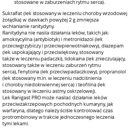
stosowane w zaburzeniach rytmu serca).
Sukralfat (lek stosowany w leczeniu choroby wrzodowej
żołądka) w dawkach powyżej 2 g zmniejsza
wchłanianie ranitydyny.
Ranitydyna nie nasila działania leków, takich jak:
amoksycylina (antybiotyk) i metronidazol (lek
przeciwgrzybiczy i przeciwpierwotniakowy), diazepam
(lek uspokajający i przeciwlękowy, stosowany
także w leczeniu padaczki), lidokaina (lek znieczulający,
stosowany także w leczeniu zaburzeń rytmu
serca), fenytoina (lek przeciwpadaczkowy), propranolol
(lek stosowany m.in. w leczeniu nadciśnienia
i choroby niedokrwiennej serca) i teofilina (lek
stosowany w leczeniu astmy oskrzelowej).
Lek Ranigast PRO może nasilać działanie leków
przeciwzakrzepowych pochodnych kumaryny, jak
warfaryna, dlatego należy ściśle kontrolować czas
protrombinowy w trakcie jednoczesnego leczenia
tymi lekami.