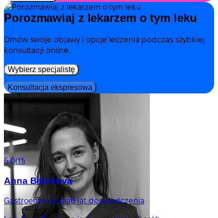
Porozmawiaj z lekarzem o tym leku
Omów swoje objawy i opcje leczenia podczas szybkiej
konsultacji online.
Wybierz specjalistę
Konsultacja ekspresowa
5.0
(11)
Anna Biriukova
Gastroenterologia
6 lat doświadczenia