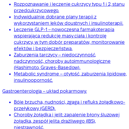
Rozpoznawanie i leczenie cukrzycy typu 1 i 2, stanu
przedcukrzycowego.
Indywidualnie dobrane plany terapii z
wykorzystaniem leków doustnych i insulinoterapii.
Leczenie GLP-1 – nowoczesna farmakoterapia
wspierająca redukcję masy ciała i kontrolę
cukrzycy, w tym dobór preparatów, monitorowanie
efektów i bezpieczeństwa.
Zaburzenia tarczycy – niedoczynność,
nadczynność, choroby autoimmunologiczne
(Hashimoto, Graves-Basedow).
Metabolic syndrome – otyłość, zaburzenia lipidowe,
insulinooporność.
Gastroenterologia – układ pokarmowy:
Bóle brzucha, nudności, zgaga i refluks żołądkowo-
przełykowy (GERD).
Choroby żołądka i jelit: zapalenie błony śluzowej
żołądka, zespół jelita drażliwego (IBS),
niestrawność.