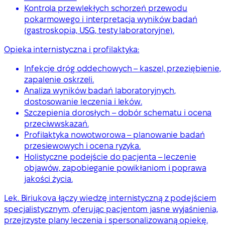
Kontrola przewlekłych schorzeń przewodu
pokarmowego i interpretacja wyników badań
(gastroskopia, USG, testy laboratoryjne).
Opieka internistyczna i profilaktyka:
Infekcje dróg oddechowych – kaszel, przeziębienie,
zapalenie oskrzeli.
Analiza wyników badań laboratoryjnych,
dostosowanie leczenia i leków.
Szczepienia dorosłych – dobór schematu i ocena
przeciwwskazań.
Profilaktyka nowotworowa – planowanie badań
przesiewowych i ocena ryzyka.
Holistyczne podejście do pacjenta – leczenie
objawów, zapobieganie powikłaniom i poprawa
jakości życia.
Lek. Biriukova łączy wiedzę internistyczną z podejściem
specjalistycznym, oferując pacjentom jasne wyjaśnienia,
przejrzyste plany leczenia i spersonalizowaną opiekę.