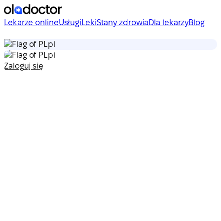
Lekarze online
Usługi
Leki
Stany zdrowia
Dla lekarzy
Blog
pl
pl
Zaloguj się