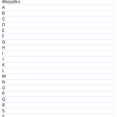
Wszystko
A
B
C
D
E
F
G
H
I
J
K
L
M
N
O
P
Q
R
S
T