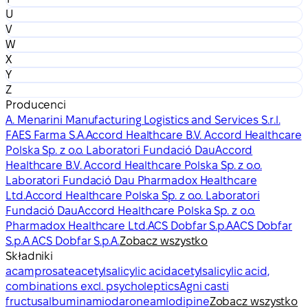
U
V
W
X
Y
Z
Producenci
A. Menarini Manufacturing Logistics and Services S.r.l.
FAES Farma S.A.
Accord Healthcare B.V. Accord Healthcare
Polska Sp. z o.o. Laboratori Fundació Dau
Accord
Healthcare B.V. Accord Healthcare Polska Sp. z o.o.
Laboratori Fundació Dau Pharmadox Healthcare
Ltd.
Accord Healthcare Polska Sp. z o.o. Laboratori
Fundació Dau
Accord Healthcare Polska Sp. z o.o.
Pharmadox Healthcare Ltd.
ACS Dobfar S.p.A
ACS Dobfar
S.p.A ACS Dobfar S.p.A.
Zobacz wszystko
Składniki
acamprosate
acetylsalicylic acid
acetylsalicylic acid,
combinations excl. psycholeptics
Agni casti
fructus
albumin
amiodarone
amlodipine
Zobacz wszystko