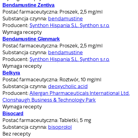
Bendamustine Zentiva
Postać farmaceutyczna:
Proszek, 2,5 mg/ml
Substancja czynna:
bendamustine
Producent:
Synthon Hispania S.L. Synthon s.r.o.
Wymaga recepty
Bendamustine Glenmark
Postać farmaceutyczna:
Proszek, 2,5 mg/ml
Substancja czynna:
bendamustine
Producent:
Synthon Hispania S.L. Synthon s.r.o.
Wymaga recepty
Belkyra
Postać farmaceutyczna:
Roztwór, 10 mg/ml
Substancja czynna:
deoxycholic acid
Producent:
Allergan Pharmaceuticals International Ltd.
Clonshaugh Business & Technology Park
Wymaga recepty
Bisocard
Postać farmaceutyczna:
Tabletki, 5 mg
Substancja czynna:
bisoprolol
Bez recepty