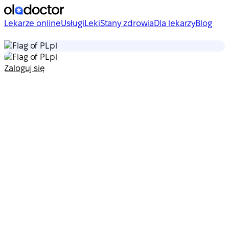
Lekarze online
Usługi
Leki
Stany zdrowia
Dla lekarzy
Blog
pl
pl
Zaloguj się