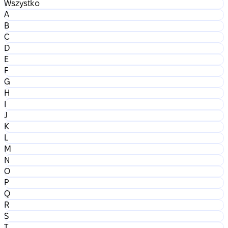
Wszystko
A
B
C
D
E
F
G
H
I
J
K
L
M
N
O
P
Q
R
S
T