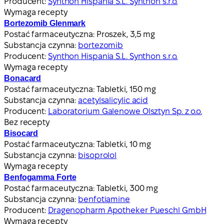
Producent:
Synthon Hispania S.L. Synthon s.r.o.
Wymaga recepty
Bortezomib Glenmark
Postać farmaceutyczna:
Proszek, 3,5 mg
Substancja czynna:
bortezomib
Producent:
Synthon Hispania S.L. Synthon s.r.o.
Wymaga recepty
Bonacard
Postać farmaceutyczna:
Tabletki, 150 mg
Substancja czynna:
acetylsalicylic acid
Producent:
Laboratorium Galenowe Olsztyn Sp. z o.o.
Bez recepty
Bisocard
Postać farmaceutyczna:
Tabletki, 10 mg
Substancja czynna:
bisoprolol
Wymaga recepty
Benfogamma Forte
Postać farmaceutyczna:
Tabletki, 300 mg
Substancja czynna:
benfotiamine
Producent:
Dragenopharm Apotheker Pueschl GmbH
Wymaga recepty