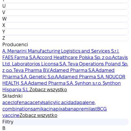
U
V
W
X
Y
Z
Producenci
A. Menarini Manufacturing Logistics and Services S.r.l.
FAES Farma S.A.
Accord Healthcare Polska Sp. z o.o.
Actavis
Ltd. Laboratorios Liconsa S.A. Teva Operations Poland Sp.
z o.o. Teva Pharma B.V.
Adamed Pharma S.A.
Adamed
Pharma S.A. Genetic S.p.A.
Adamed Pharma S.A. NOUCOR
HEALTH, S.A.
Adamed Pharma S.A. Synhon s.r.o. Synthon
Hispania S.L.
Zobacz wszystko
Składniki
aceclofenac
acetylsalicylic acid
adapalene,
combinations
amikacin
apixaban
apremilast
BCG
vaccine
Zobacz wszystko
Filtry
B