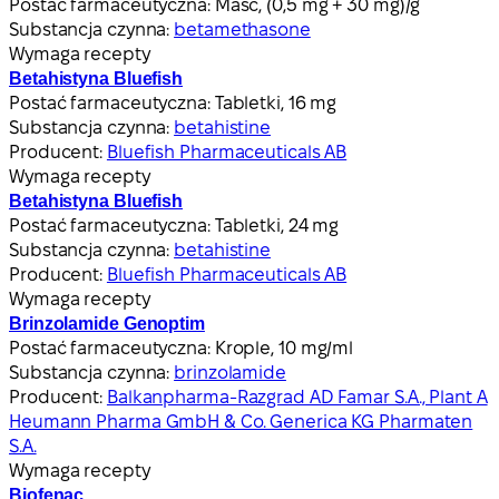
Postać farmaceutyczna:
Maść, (0,5 mg + 30 mg)/g
Substancja czynna:
betamethasone
Wymaga recepty
Betahistyna Bluefish
Postać farmaceutyczna:
Tabletki, 16 mg
Substancja czynna:
betahistine
Producent:
Bluefish Pharmaceuticals AB
Wymaga recepty
Betahistyna Bluefish
Postać farmaceutyczna:
Tabletki, 24 mg
Substancja czynna:
betahistine
Producent:
Bluefish Pharmaceuticals AB
Wymaga recepty
Brinzolamide Genoptim
Postać farmaceutyczna:
Krople, 10 mg/ml
Substancja czynna:
brinzolamide
Producent:
Balkanpharma-Razgrad AD Famar S.A., Plant A
Heumann Pharma GmbH & Co. Generica KG Pharmaten
S.A.
Wymaga recepty
Biofenac