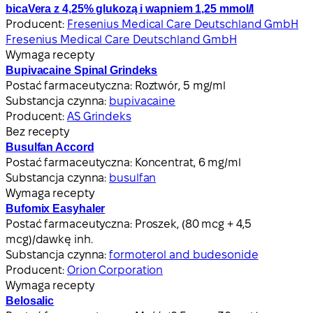
bicaVera z 4,25% glukozą i wapniem 1,25 mmol/l
Producent:
Fresenius Medical Care Deutschland GmbH
Fresenius Medical Care Deutschland GmbH
Wymaga recepty
Bupivacaine Spinal Grindeks
Postać farmaceutyczna:
Roztwór, 5 mg/ml
Substancja czynna:
bupivacaine
Producent:
AS Grindeks
Bez recepty
Busulfan Accord
Postać farmaceutyczna:
Koncentrat, 6 mg/ml
Substancja czynna:
busulfan
Wymaga recepty
Bufomix Easyhaler
Postać farmaceutyczna:
Proszek, (80 mcg + 4,5
mcg)/dawkę inh.
Substancja czynna:
formoterol and budesonide
Producent:
Orion Corporation
Wymaga recepty
Belosalic