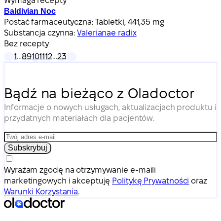
Wymaga recepty
Baldivian Noc
Postać farmaceutyczna:
Tabletki, 441,35 mg
Substancja czynna:
Valerianae radix
Bez recepty
1
…
8
9
10
11
12
…
23
Bądź na bieżąco z Oladoctor
Informacje o nowych usługach, aktualizacjach produktu i
przydatnych materiałach dla pacjentów.
Subskrybuj
Wyrażam zgodę na otrzymywanie e-maili
marketingowych i akceptuję
Politykę Prywatności
oraz
Warunki Korzystania
.