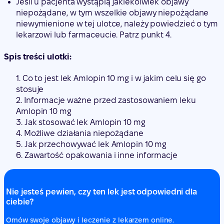
Jeśli u pacjenta wystąpią jakiekolwiek objawy
niepożądane, w tym wszelkie objawy niepożądane
niewymienione w tej ulotce, należy powiedzieć o tym
lekarzowi lub farmaceucie. Patrz punkt 4.
Spis treści ulotki:
1. Co to jest lek Amlopin 10 mg i w jakim celu się go
stosuje
2. Informacje ważne przed zastosowaniem leku
Amlopin 10 mg
3. Jak stosować lek Amlopin 10 mg
4. Możliwe działania niepożądane
5. Jak przechowywać lek Amlopin 10 mg
6. Zawartość opakowania i inne informacje
Nie jesteś pewien, czy ten lek jest odpowiedni dla
ciebie?
Omów swoje objawy i leczenie z lekarzem online.