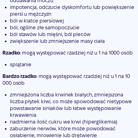
oddawania moczu
impotencja, odczucie dyskomfortu lub powiększenie
piersi u mężczyzn
ból w klatce piersiowej
ból, ogólne złe samopoczucie
ból stawów lub mięśni, ból pleców
zwiększenie lub zmniejszenie masy ciała
Rzadko
: mogą występować rzadziej niż u 1 na 1000 osób
splątanie
Bardzo rzadko
: mogą występować rzadziej niż u 1 na 10
000 osób
zmniejszona liczba krwinek białych, zmniejszona
liczba płytek krwi, co może spowodować nietypowe
powstawanie siniaków lub łatwe występowanie
krwawienia
nadmierna ilość cukru we krwi (hiperglikemia)
zaburzenie nerwów, które może powodować
osłabienie, mrowienie lub drętwienie