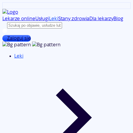
Lekarze online
Usługi
Leki
Stany zdrowia
Dla lekarzy
Blog
Zaloguj się
Leki