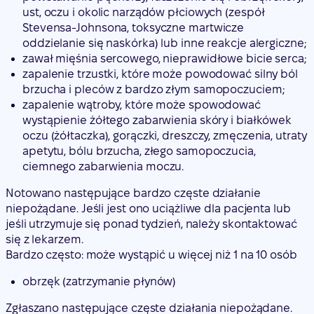
ust, oczu i okolic narządów płciowych (zespół
Stevensa-Johnsona, toksyczne martwicze
oddzielanie się naskórka) lub inne reakcje alergiczne;
zawał mięśnia sercowego, nieprawidłowe bicie serca;
zapalenie trzustki, które może powodować silny ból
brzucha i pleców z bardzo złym samopoczuciem;
zapalenie wątroby, które może spowodować
wystąpienie żółtego zabarwienia skóry i białkówek
oczu (żółtaczka), gorączki, dreszczy, zmęczenia, utraty
apetytu, bólu brzucha, złego samopoczucia,
ciemnego zabarwienia moczu.
Notowano następujące
bardzo częste działanie
niepożądane
. Jeśli jest ono uciążliwe dla pacjenta lub
jeśli
utrzymuje się ponad tydzień
, należy
skontaktować
się z lekarzem
.
Bardzo często
: może wystąpić u więcej niż 1 na 10 osób
obrzęk (zatrzymanie płynów)
Zgłaszano następujące
częste działania niepożądane
.