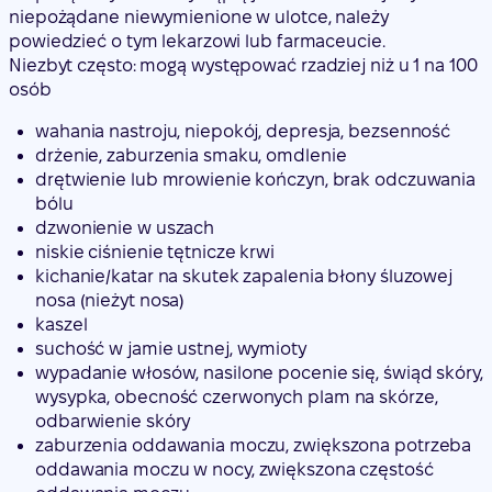
niepożądane niewymienione w ulotce, należy
powiedzieć o tym lekarzowi lub farmaceucie.
Niezbyt często
: mogą występować rzadziej niż u 1 na 100
osób
wahania nastroju, niepokój, depresja, bezsenność
drżenie, zaburzenia smaku, omdlenie
drętwienie lub mrowienie kończyn, brak odczuwania
bólu
dzwonienie w uszach
niskie ciśnienie tętnicze krwi
kichanie/katar na skutek zapalenia błony śluzowej
nosa (nieżyt nosa)
kaszel
suchość w jamie ustnej, wymioty
wypadanie włosów, nasilone pocenie się, świąd skóry,
wysypka, obecność czerwonych plam na skórze,
odbarwienie skóry
zaburzenia oddawania moczu, zwiększona potrzeba
oddawania moczu w nocy, zwiększona częstość