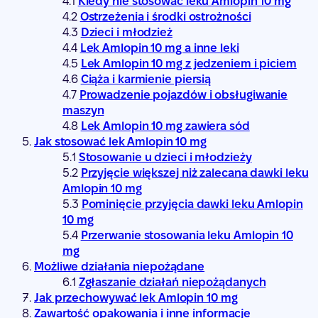
Kiedy nie stosować leku Amlopin 10 mg
Ostrzeżenia i środki ostrożności
Dzieci i młodzież
Lek Amlopin 10 mg a inne leki
Lek Amlopin 10 mg z jedzeniem i piciem
Ciąża i karmienie piersią
Prowadzenie pojazdów i obsługiwanie
maszyn
Lek Amlopin 10 mg zawiera sód
Jak stosować lek Amlopin 10 mg
Stosowanie u dzieci i młodzieży
Przyjęcie większej niż zalecana dawki leku
Amlopin 10 mg
Pominięcie przyjęcia dawki leku Amlopin
10 mg
Przerwanie stosowania leku Amlopin 10
mg
Możliwe działania niepożądane
Zgłaszanie działań niepożądanych
Jak przechowywać lek Amlopin 10 mg
Zawartość opakowania i inne informacje