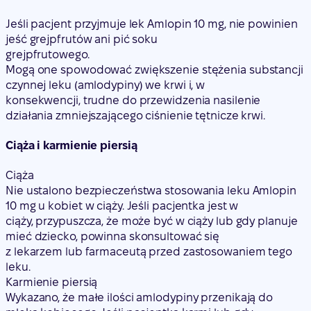
Jeśli pacjent przyjmuje lek Amlopin 10 mg, nie powinien
jeść grejpfrutów ani pić soku
grejpfrutowego.
Mogą one spowodować zwiększenie stężenia substancji
czynnej leku (amlodypiny) we krwi i, w
konsekwencji, trudne do przewidzenia nasilenie
działania zmniejszającego ciśnienie tętnicze krwi.
Ciąża i karmienie piersią
Ciąża
Nie ustalono bezpieczeństwa stosowania leku Amlopin
10 mg u kobiet w ciąży. Jeśli pacjentka jest w
ciąży, przypuszcza, że może być w ciąży lub gdy planuje
mieć dziecko, powinna skonsultować się
z lekarzem lub farmaceutą przed zastosowaniem tego
leku.
Karmienie piersią
Wykazano, że małe ilości amlodypiny przenikają do