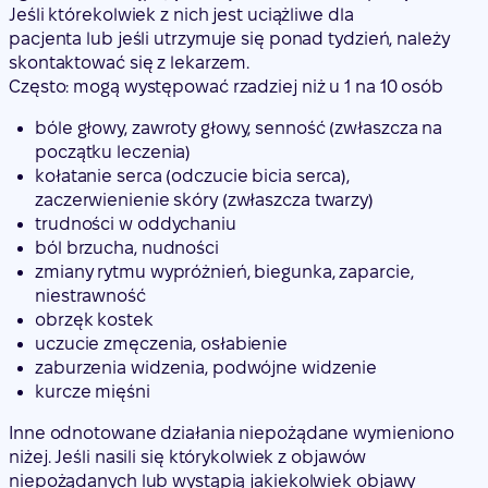
Jeśli którekolwiek z nich jest uciążliwe dla
pacjenta lub jeśli
utrzymuje się ponad tydzień
, należy
skontaktować się z lekarzem.
Często
: mogą występować rzadziej niż u 1 na 10 osób
bóle głowy, zawroty głowy, senność (zwłaszcza na
początku leczenia)
kołatanie serca (odczucie bicia serca),
zaczerwienienie skóry (zwłaszcza twarzy)
trudności w oddychaniu
ból brzucha, nudności
zmiany rytmu wypróżnień, biegunka, zaparcie,
niestrawność
obrzęk kostek
uczucie zmęczenia, osłabienie
zaburzenia widzenia, podwójne widzenie
kurcze mięśni
Inne odnotowane działania niepożądane wymieniono
niżej. Jeśli nasili się którykolwiek z objawów
niepożądanych lub wystąpią jakiekolwiek objawy