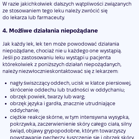
W razie jakichkolwiek dalszych wątpliwości związanych
ze stosowaniem tego leku należy zwrócić się
do lekarza lub farmaceuty.
4. Możliwe działania niepożądane
Jak każdy lek, lek ten może powodować działania
niepożądane, chociaż nie u każdego one wystąpią.
Jeśli po zastosowaniu leku wystąpi u pacjenta
którekolwiek z poniższych działań niepożądanych,
należy
niezwłocznie
skontaktować się z lekarzem:
nagły świszczący oddech, ucisk w klatce piersiowej,
skrócenie oddechu lub trudności w oddychaniu;
obrzęk powiek, twarzy lub warg;
obrzęk języka i gardła, znacznie utrudniające
oddychanie;
ciężkie reakcje skórne, w tym intensywna wysypka,
pokrzywka, zaczerwienienie skóry całego ciała, silny
świąd, objawy grypopodobne, którym towarzyszy
powstawanie pęcherzy, łuszczenie się i obrzęk skóry,