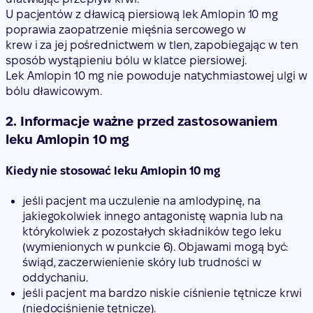
U pacjentów z dławicą piersiową lek Amlopin 10 mg
poprawia zaopatrzenie mięśnia sercowego w
krew i za jej pośrednictwem w tlen, zapobiegając w ten
sposób wystąpieniu bólu w klatce piersiowej.
Lek Amlopin 10 mg nie powoduje natychmiastowej ulgi w
bólu dławicowym.
2. Informacje ważne przed zastosowaniem
leku Amlopin 10 mg
Kiedy nie stosować leku Amlopin 10 mg
jeśli pacjent ma uczulenie na amlodypinę, na
jakiegokolwiek innego antagonistę wapnia lub na
którykolwiek z pozostałych składników tego leku
(wymienionych w punkcie 6). Objawami mogą być:
świąd, zaczerwienienie skóry lub trudności w
oddychaniu.
jeśli pacjent ma bardzo niskie ciśnienie tętnicze krwi
(niedociśnienie tętnicze).