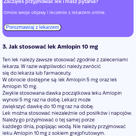
Zacząłeś przyjmować lek i masz pytania?
Omów swoje objawy i leczenie z lekarzem online.
Porozmawiaj z lekarzem
3. Jak stosować lek Amlopin 10 mg
Ten lek należy zawsze stosować zgodnie z zaleceniami
lekarza. W razie wątpliwości należy zwrócić
się do lekarza lub farmaceuty.
W obrocie dostępne są: lek Amlopin 5 mg oraz lek
Amlopin 10 mg.
Zwykle stosowana dawka początkowa leku Amlopin
wynosi 5 mg raz na dobę. Lekarz może
zwiększyć dawkę do 10 mg raz na dobę.
Lek można stosować niezależnie od posiłków i napojów.
Należy go przyjmować o tej samej porze
każdego dnia, popijając wodą. Nie należy przyjmować
leku Amlopin 10 mg z sokiem grejpfrutowym.