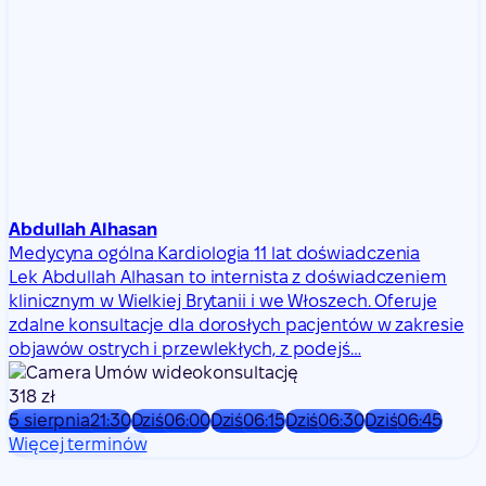
Abdullah Alhasan
Medycyna ogólna
Kardiologia
11 lat doświadczenia
Lek Abdullah Alhasan to internista z doświadczeniem
klinicznym w Wielkiej Brytanii i we Włoszech. Oferuje
zdalne konsultacje dla dorosłych pacjentów w zakresie
objawów ostrych i przewlekłych, z podejś…
Umów wideokonsultację
318 zł
5 sierpnia
21:30
Dziś
06:00
Dziś
06:15
Dziś
06:30
Dziś
06:45
Więcej terminów