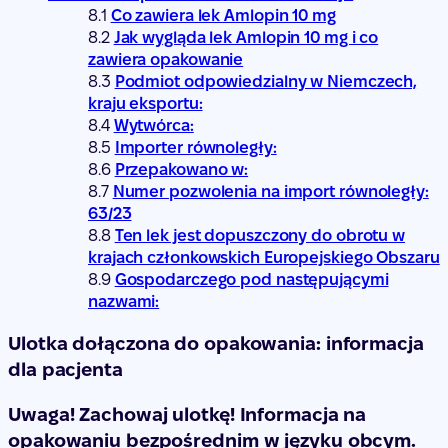
Co zawiera lek Amlopin 10 mg
Jak wygląda lek Amlopin 10 mg i co
zawiera opakowanie
Podmiot odpowiedzialny w Niemczech,
kraju eksportu:
Wytwórca:
Importer równoległy:
Przepakowano w:
Numer pozwolenia na import równoległy:
63/23
Ten lek jest dopuszczony do obrotu w
krajach członkowskich Europejskiego Obszaru
Gospodarczego pod następującymi
nazwami:
Ulotka dołączona do opakowania: informacja
dla pacjenta
Uwaga! Zachowaj ulotkę! Informacja na
opakowaniu bezpośrednim w języku obcym.