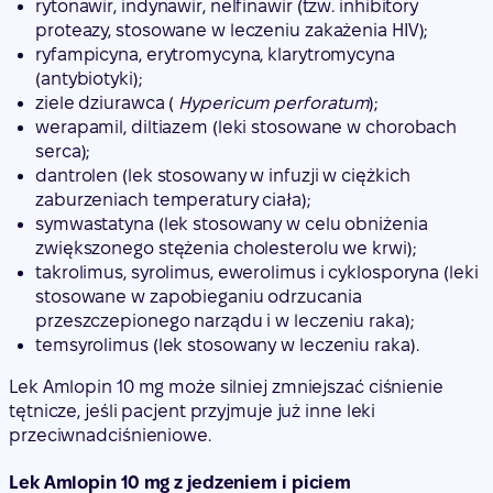
rytonawir, indynawir, nelfinawir (tzw. inhibitory
proteazy, stosowane w leczeniu zakażenia HIV);
ryfampicyna, erytromycyna, klarytromycyna
(antybiotyki);
ziele dziurawca (
Hypericum perforatum
);
werapamil, diltiazem (leki stosowane w chorobach
serca);
dantrolen (lek stosowany w infuzji w ciężkich
zaburzeniach temperatury ciała);
symwastatyna (lek stosowany w celu obniżenia
zwiększonego stężenia cholesterolu we krwi);
takrolimus, syrolimus, ewerolimus i cyklosporyna (leki
stosowane w zapobieganiu odrzucania
przeszczepionego narządu i w leczeniu raka);
temsyrolimus (lek stosowany w leczeniu raka).
Lek Amlopin 10 mg może silniej zmniejszać ciśnienie
tętnicze, jeśli pacjent przyjmuje już inne leki
przeciwnadciśnieniowe.
Lek Amlopin 10 mg z jedzeniem i piciem