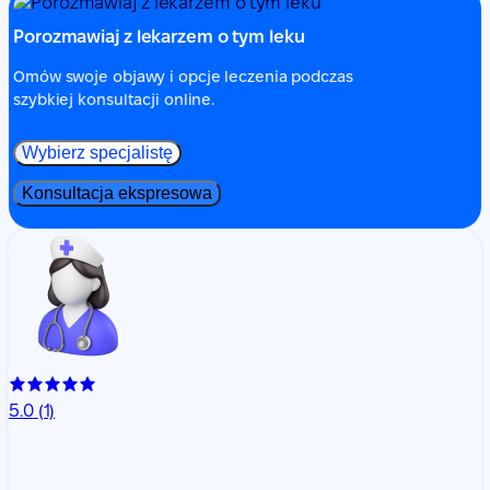
Porozmawiaj z lekarzem o tym leku
Omów swoje objawy i opcje leczenia podczas
szybkiej konsultacji online.
Wybierz specjalistę
Konsultacja ekspresowa
5.0
(1)