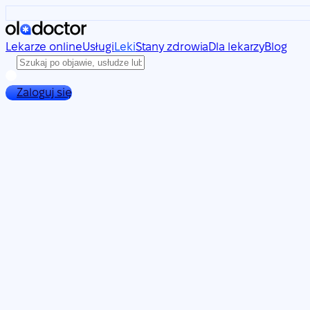
Lekarze online
Usługi
Leki
Stany zdrowia
Dla lekarzy
Blog
Zaloguj się