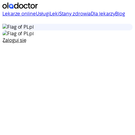
Lekarze online
Usługi
Leki
Stany zdrowia
Dla lekarzy
Blog
pl
pl
Zaloguj się