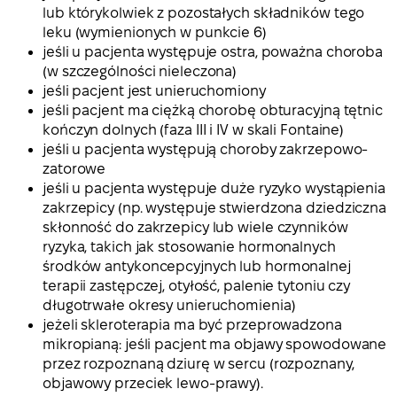
lub którykolwiek z pozostałych składników tego
leku (wymienionych w punkcie 6)
jeśli u pacjenta występuje ostra, poważna choroba
(w szczególności nieleczona)
jeśli pacjent jest unieruchomiony
jeśli pacjent ma ciężką chorobę obturacyjną tętnic
kończyn dolnych (faza III i IV w skali Fontaine)
jeśli u pacjenta występują choroby zakrzepowo-
zatorowe
jeśli u pacjenta występuje duże ryzyko wystąpienia
zakrzepicy (np. występuje stwierdzona dziedziczna
skłonność do zakrzepicy lub wiele czynników
ryzyka, takich jak stosowanie hormonalnych
środków antykoncepcyjnych lub hormonalnej
terapii zastępczej, otyłość, palenie tytoniu czy
długotrwałe okresy unieruchomienia)
jeżeli skleroterapia ma być przeprowadzona
mikropianą: jeśli pacjent ma objawy spowodowane
przez rozpoznaną dziurę w sercu (rozpoznany,
objawowy przeciek lewo-prawy).