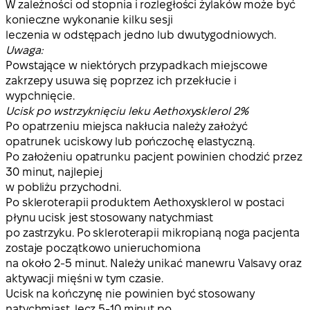
W zależności od stopnia i rozległości żylaków może być
konieczne wykonanie kilku sesji
leczenia w odstępach jedno lub dwutygodniowych.
Uwaga:
Powstające w niektórych przypadkach miejscowe
zakrzepy usuwa się poprzez ich przekłucie i
wypchnięcie.
Ucisk po wstrzyknięciu leku Aethoxysklerol 2%
Po opatrzeniu miejsca nakłucia należy założyć
opatrunek uciskowy lub pończochę elastyczną.
Po założeniu opatrunku pacjent powinien chodzić przez
30 minut, najlepiej
w pobliżu przychodni.
Po skleroterapii produktem Aethoxysklerol w postaci
płynu ucisk jest stosowany natychmiast
po zastrzyku. Po skleroterapii mikropianą noga pacjenta
zostaje początkowo unieruchomiona
na około 2-5 minut. Należy unikać manewru Valsavy oraz
aktywacji mięśni w tym czasie.
Ucisk na kończynę nie powinien być stosowany
natychmiast, lecz 5-10 minut po