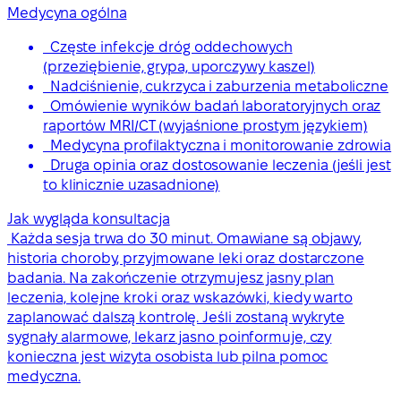
Medycyna ogólna
Częste infekcje dróg oddechowych
(przeziębienie, grypa, uporczywy kaszel)
Nadciśnienie, cukrzyca i zaburzenia metaboliczne
Omówienie wyników badań laboratoryjnych oraz
raportów MRI/CT (wyjaśnione prostym językiem)
Medycyna profilaktyczna i monitorowanie zdrowia
Druga opinia oraz dostosowanie leczenia (jeśli jest
to klinicznie uzasadnione)
Jak wygląda konsultacja
Każda sesja trwa do 30 minut. Omawiane są objawy,
historia choroby, przyjmowane leki oraz dostarczone
badania. Na zakończenie otrzymujesz jasny plan
leczenia, kolejne kroki oraz wskazówki, kiedy warto
zaplanować dalszą kontrolę. Jeśli zostaną wykryte
sygnały alarmowe, lekarz jasno poinformuje, czy
konieczna jest wizyta osobista lub pilna pomoc
medyczna.