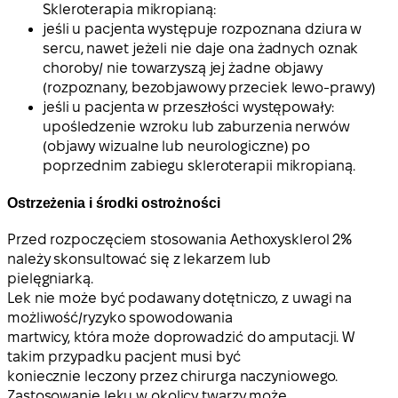
Skleroterapia mikropianą:
jeśli u pacjenta występuje rozpoznana dziura w
sercu, nawet jeżeli nie daje ona żadnych oznak
choroby/ nie towarzyszą jej żadne objawy
(rozpoznany, bezobjawowy przeciek lewo-prawy)
jeśli u pacjenta w przeszłości występowały:
upośledzenie wzroku lub zaburzenia nerwów
(objawy wizualne lub neurologiczne) po
poprzednim zabiegu skleroterapii mikropianą.
Ostrzeżenia i środki ostrożności
Przed rozpoczęciem stosowania Aethoxysklerol 2%
należy skonsultować się z lekarzem lub
pielęgniarką.
Lek nie może być podawany dotętniczo, z uwagi na
możliwość/ryzyko spowodowania
martwicy, która może doprowadzić do amputacji. W
takim przypadku pacjent musi być
koniecznie leczony przez chirurga naczyniowego.
Zastosowanie leku w okolicy twarzy może