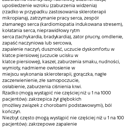
upośledzenie wzroku (zaburzenia widzenia)
(rzadko w przypadku zastosowania skleroterapii
mikropianą), zatrzymanie pracy serca, zespół
złamanego serca (kardiomiopatia indukowana stresem),
kołatania serca, nieprawidłowy rytm
serca (tachykardia, bradykardia), zator płucny, omdlenie,
zapaść naczyniowa lub sercowa,
zapalenie naczyń, duszność, uczucie dyskomfortu w
klatce piersiowej (uczucie ucisku w
klatce piersiowej), kaszel, zaburzenia smaku, nudności,
wymioty, nadmierne owłosienie w
miejscu wykonania skleroterapii, gorączka, nagłe
zaczerwienienie, złe samopoczucie,
osłabienie, zaburzenia ciśnienia krwi.
Rzadko (mogą wystąpić nie częściej niż u 1 na 1000
pacjentów): zakrzepica żył głębokich
(możliwy związek z chorobami podstawowymi), ból
kończyn.
Niezbyt często (mogą wystąpić nie częściej niż u 1 na 100
pacjentów): zakrzepowe zapalenie