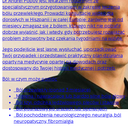
Dr Andrei Popov jest lekarzem rodzinnym ze
specjalistycznym przygotowaniem w zakresie leczenia
bólu przewlekłego. Prowadzi konsultacje wideo dla
dorosłych w Hiszpanii i w całej Europie: zarówno jeśli od
miesięcy zmagasz się z bólem, którego nikt nie potrafił
dobrze wyjaśnić, jak i wtedy, gdy potrzebujesz rozwiązać
problem zdrowotny bez czekania tygodniami na wizytę.
Jego podejście jest jasne: wysłuchać, uporządkować
Twój przypadek i przedstawić praktyczny plan działania
oparty na medycynie opartej na dowodach oraz
dostosowany do Twojej historii medycznej i potrzeb.
Ból: w czym może pomóc
Ból przewlekły (ponad 3 miesiące)
Migrena i nawracające lub bardzo silne bóle głowy
Ból szyi, odcinka lędźwiowego, pleców i stawów
Ból pourazowy po urazach lub operacjach
Ból pochodzenia neurologicznego: neuralgia, ból
neuropatyczny, fibromialgia