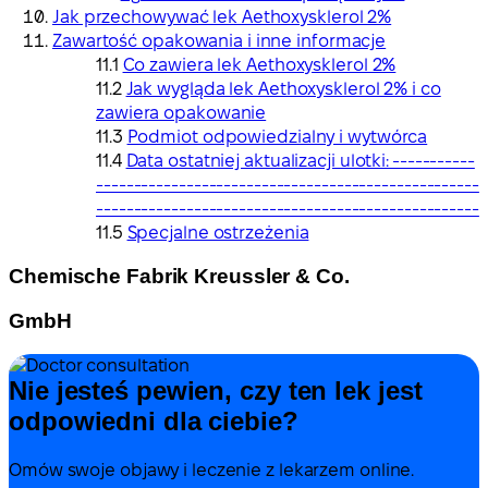
Jak przechowywać lek Aethoxysklerol 2%
Zawartość opakowania i inne informacje
Co zawiera lek Aethoxysklerol 2%
Jak wygląda lek Aethoxysklerol 2% i co
zawiera opakowanie
Podmiot odpowiedzialny i wytwórca
Data ostatniej aktualizacji ulotki: -----------
---------------------------------------------------
---------------------------------------------------
Specjalne ostrzeżenia
Chemische Fabrik Kreussler & Co.
GmbH
Nie jesteś pewien, czy ten lek jest
odpowiedni dla ciebie?
Omów swoje objawy i leczenie z lekarzem online.