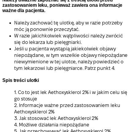
zastosowaniem leku, ponieważ zawiera ona informacje
ważne dla pacjenta.
Należy zachować tę ulotkę, aby w razie potrzeby
móc ją ponownie przeczytać.
W razie jakichkolwiek wątpliwości należy zwrócić
się do lekarza lub pielęgniarki.
Jeśli u pacjenta wystąpią jakiekolwiek objawy
niepożądane, w tym wszelkie objawy niepożądane
niewymienione w tej ulotce, należy powiedzieć o
tym lekarzowi lub pielęgniarce. Patrz punkt 4.
Spis treści ulotki
1. Co to jest lek Aethoxysklerol 2% i w jakim celu się
go stosuje
2. Informacje ważne przed zastosowaniem leku
Aethoxysklerol 2%
3. Jak stosować lek Aethoxysklerol 2%
4. Możliwe działania niepożądane
5. Jak przechowywać lek Aethoxysklerol 2%