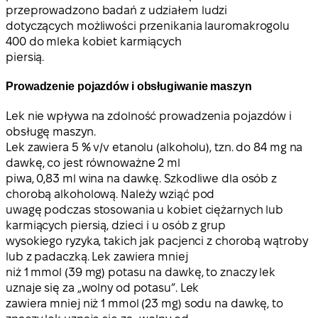
przeprowadzono badań z udziałem ludzi
dotyczących możliwości przenikania lauromakrogolu
400 do mleka kobiet karmiących
piersią.
Prowadzenie pojazdów i obsługiwanie maszyn
Lek nie wpływa na zdolność prowadzenia pojazdów i
obsługę maszyn.
Lek zawiera 5 % v/v etanolu (alkoholu), tzn. do 84 mg na
dawkę, co jest równoważne 2 ml
piwa, 0,83 ml wina na dawkę. Szkodliwe dla osób z
chorobą alkoholową. Należy wziąć pod
uwagę podczas stosowania u kobiet ciężarnych lub
karmiących piersią, dzieci i u osób z grup
wysokiego ryzyka, takich jak pacjenci z chorobą wątroby
lub z padaczką. Lek zawiera mniej
niż 1 mmol (39 mg) potasu na dawkę, to znaczy lek
uznaje się za „wolny od potasu”. Lek
zawiera mniej niż 1 mmol (23 mg) sodu na dawkę, to