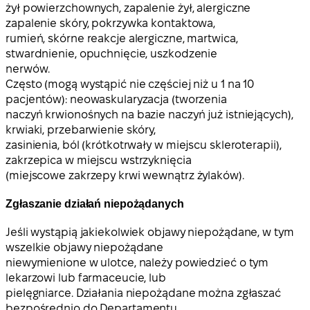
żył powierzchownych, zapalenie żył, alergiczne
zapalenie skóry, pokrzywka kontaktowa,
rumień, skórne reakcje alergiczne, martwica,
stwardnienie, opuchnięcie, uszkodzenie
nerwów.
Często (mogą wystąpić nie częściej niż u 1 na 10
pacjentów): neowaskularyzacja (tworzenia
naczyń krwionośnych na bazie naczyń już istniejących),
krwiaki, przebarwienie skóry,
zasinienia, ból (krótkotrwały w miejscu skleroterapii),
zakrzepica w miejscu wstrzyknięcia
(miejscowe zakrzepy krwi wewnątrz żylaków).
Zgłaszanie działań niepożądanych
Jeśli wystąpią jakiekolwiek objawy niepożądane, w tym
wszelkie objawy niepożądane
niewymienione w ulotce, należy powiedzieć o tym
lekarzowi lub farmaceucie, lub
pielęgniarce. Działania niepożądane można zgłaszać
bezpośrednio do Departamentu