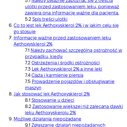
Należy uważnie zapoznać się z treścią
ulotki przed zastosowaniem leku, ponieważ
zawiera ona informacje ważne dla pacjenta.
Spis treści ulotki
Co to jest lek Aethoxysklerol 2% i w jakim celu się
go stosuje
Informacje ważne przed zastosowaniem leku
Aethoxysklerol 2%
Należy zachować szczególną ostrożność w
przypadku, kiedy:
Ostrzeżenia i środki ostrożności
Lek Aethoxysklerol 2% a inne leki
Ciąża i karmienie piersią
Prowadzenie pojazdów i obsługiwanie
maszyn
Jak stosować lek Aethoxysklerol 2%
Stosowanie u dzieci
Zastosowanie większej niż zalecana dawki
leku Aethoxyskerolu 2%
Możliwe działania niepożądane
Zgłaszanie działań niepożądanych