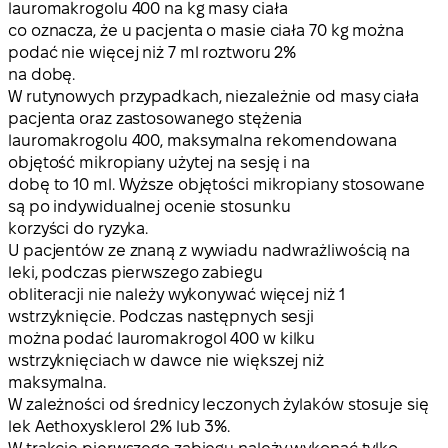
lauromakrogolu 400 na kg masy ciała
co oznacza, że u pacjenta o masie ciała 70 kg można
podać nie więcej niż 7 ml roztworu 2%
na dobę.
W rutynowych przypadkach, niezależnie od masy ciała
pacjenta oraz zastosowanego stężenia
lauromakrogolu 400, maksymalna rekomendowana
objętość mikropiany użytej na sesję i na
dobę to 10 ml. Wyższe objętości mikropiany stosowane
są po indywidualnej ocenie stosunku
korzyści do ryzyka.
U pacjentów ze znaną z wywiadu nadwrażliwością na
leki, podczas pierwszego zabiegu
obliteracji nie należy wykonywać więcej niż 1
wstrzyknięcie. Podczas następnych sesji
można podać lauromakrogol 400 w kilku
wstrzyknięciach w dawce nie większej niż
maksymalna.
W zależności od średnicy leczonych żylaków stosuje się
lek Aethoxysklerol 2% lub 3%.