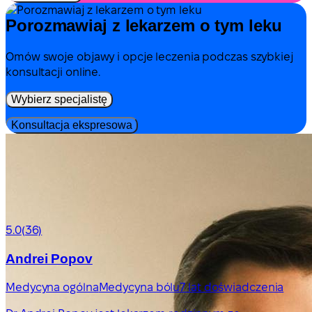
Porozmawiaj z lekarzem o tym leku
Omów swoje objawy i opcje leczenia podczas szybkiej
konsultacji online.
Wybierz specjalistę
Konsultacja ekspresowa
5.0
(36)
Andrei Popov
Medycyna ogólna
Medycyna bólu
7 lat doświadczenia