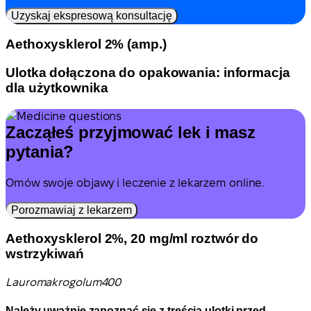
Uzyskaj ekspresową konsultację
Aethoxysklerol 2% (amp.)
Ulotka dołączona do opakowania: informacja
dla użytkownika
Zacząłeś przyjmować lek i masz
pytania?
Omów swoje objawy i leczenie z lekarzem online.
Porozmawiaj z lekarzem
Aethoxysklerol 2%, 20 mg/ml roztwór do
wstrzykiwań
Lauromakrogolum
400
Należy uważnie zapoznać się z treścią ulotki przed