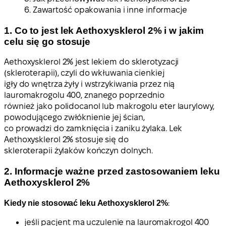
6. Zawartość opakowania i inne informacje
1. Co to jest lek Aethoxysklerol 2% i w jakim
celu się go stosuje
Aethoxysklerol 2% jest lekiem do sklerotyzacji
(skleroterapii), czyli do wkłuwania cienkiej
igły do wnętrza żyły i wstrzykiwania przez nią
lauromakrogolu 400, znanego poprzednio
również jako polidocanol lub makrogolu eter laurylowy,
powodującego zwłóknienie jej ścian,
co prowadzi do zamknięcia i zaniku żylaka. Lek
Aethoxysklerol 2% stosuje się do
skleroterapii żylaków kończyn dolnych.
2. Informacje ważne przed zastosowaniem leku
Aethoxysklerol 2%
Kiedy nie stosować leku Aethoxysklerol 2%
:
jeśli pacjent ma uczulenie na lauromakrogol 400