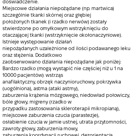
doświadczenie.
Miejscowe działania niepożądane (np. martwica)
szczególnie tkanki skórnej oraz głębiej
położonych tkanek (i rzadko nerwów) zostały
stwierdzone po omyłkowym wstrzyknięciu do
otaczającej tkanki (wstrzyknięcie okołonaczyniowe).
Istnieje występowanie działań
niepożądanych uzależnione od ilości podawanego leku
oraz stężenia. Dodatkowo
zaobserwowano działania niepożądane jak poniżej:
Bardzo rzadko (mogą wystąpić nie częściej niż u 1 na
10000 pacjentów): wstrząs
anafilaktyczny, obrzęk naczynioruchowy, pokrzywka
(uogólniona), astma (ataki astmy),
zaburzenia krążenia mózgowego, niedowład połowiczy,
bóle głowy, migreny (rzadko w
przypadku zastosowania skleroterapii mikropianą),
miejscowe zaburzenia czucia (parastezje),
osłabienie czucia w jamie ustnej, utrata przytomności,
zawroty głowy, zaburzenia mowy,
zaburzenia koordynacji ruchowej, dezorientacja,