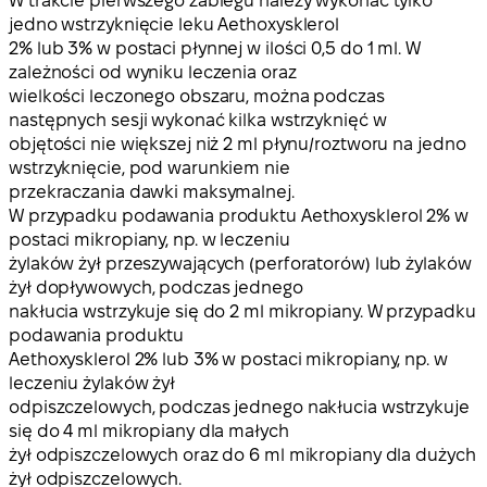
W trakcie pierwszego zabiegu należy wykonać tylko
jedno wstrzyknięcie leku Aethoxysklerol
2% lub 3% w postaci płynnej w ilości 0,5 do 1 ml. W
zależności od wyniku leczenia oraz
wielkości leczonego obszaru, można podczas
następnych sesji wykonać kilka wstrzyknięć w
objętości nie większej niż 2 ml płynu/roztworu na jedno
wstrzyknięcie, pod warunkiem nie
przekraczania dawki maksymalnej.
W przypadku podawania produktu Aethoxysklerol 2% w
postaci mikropiany, np. w leczeniu
żylaków żył przeszywających (perforatorów) lub żylaków
żył dopływowych, podczas jednego
nakłucia wstrzykuje się do 2 ml mikropiany. W przypadku
podawania produktu
Aethoxysklerol 2% lub 3% w postaci mikropiany, np. w
leczeniu żylaków żył
odpiszczelowych, podczas jednego nakłucia wstrzykuje
się do 4 ml mikropiany dla małych
żył odpiszczelowych oraz do 6 ml mikropiany dla dużych
żył odpiszczelowych.