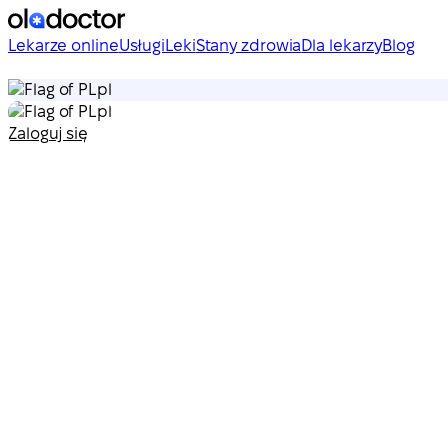
Lekarze online
Usługi
Leki
Stany zdrowia
Dla lekarzy
Blog
pl
pl
Zaloguj się