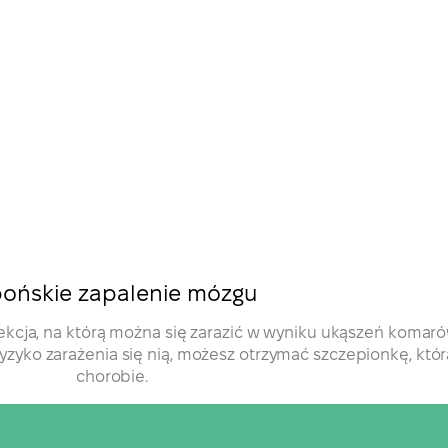
pońskie zapalenie mózgu
ekcja, na którą można się zarazić w wyniku ukąszeń komar
e ryzyko zarażenia się nią, możesz otrzymać szczepionkę, k
chorobie.