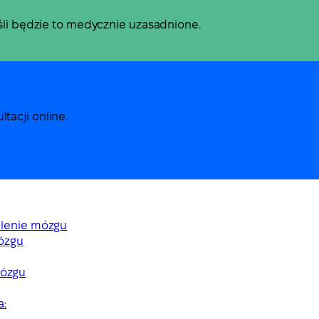
eśli będzie to medycznie uzasadnione.
tacji online.
alenie mózgu
mózgu
mózgu
a: