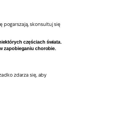
ię pogarszają, skonsultuj się
iektórych częściach świata.
 w zapobieganiu chorobie.
zadko zdarza się, aby