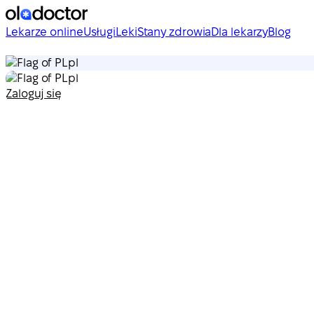
Lekarze online
Usługi
Leki
Stany zdrowia
Dla lekarzy
Blog
pl
pl
Zaloguj się