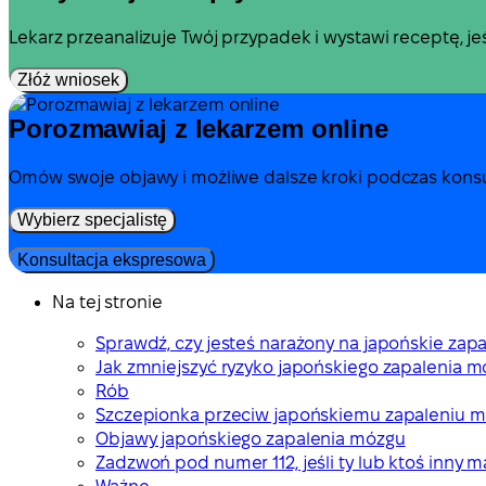
Lekarz przeanalizuje Twój przypadek i wystawi receptę, j
Złóż wniosek
Porozmawiaj z lekarzem online
Omów swoje objawy i możliwe dalsze kroki podczas konsul
Wybierz specjalistę
Konsultacja ekspresowa
Na tej stronie
Sprawdź, czy jesteś narażony na japońskie zap
Jak zmniejszyć ryzyko japońskiego zapalenia 
Rób
Szczepionka przeciw japońskiemu zapaleniu 
Objawy japońskiego zapalenia mózgu
Zadzwoń pod numer 112, jeśli ty lub ktoś inny m