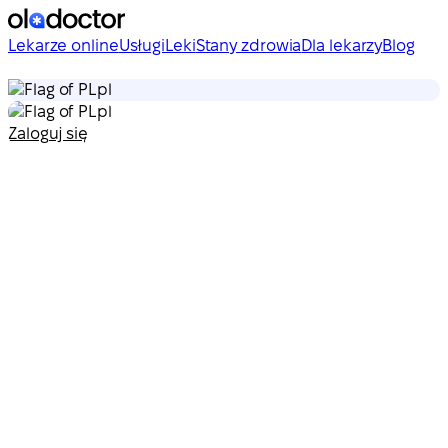
Lekarze online
Usługi
Leki
Stany zdrowia
Dla lekarzy
Blog
pl
pl
Zaloguj się