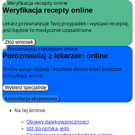
Weryfikacja recepty online
Lekarz przeanalizuje Twój przypadek i wystawi receptę,
jeśli będzie to medycznie uzasadnione.
Złóż wniosek
Porozmawiaj z lekarzem online
Omów swoje objawy i możliwe dalsze kroki podczas
konsultacji online.
Wybierz specjalistę
Konsultacja ekspresowa
Na tej stronie
Objawy dalekowzroczności
Idź do optyka, jeśli: