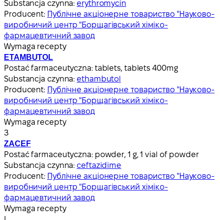
Substancja czynna:
erythromycin
Producent:
Публічне акціонерне товариство "Науково-
виробничий центр "Борщагівський хіміко-
фармацевтичний завод
Wymaga recepty
ETAMBUTOL
Postać farmaceutyczna:
tablets, tablets 400mg
Substancja czynna:
ethambutol
Producent:
Публічне акціонерне товариство "Науково-
виробничий центр "Борщагівський хіміко-
фармацевтичний завод
Wymaga recepty
З
ZACEF
Postać farmaceutyczna:
powder, 1 g, 1 vial of powder
Substancja czynna:
ceftazidime
Producent:
Публічне акціонерне товариство "Науково-
виробничий центр "Борщагівський хіміко-
фармацевтичний завод
Wymaga recepty
І