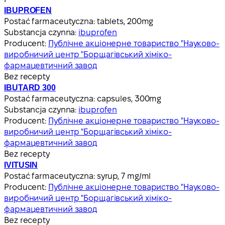
IBUPROFEN
Postać farmaceutyczna:
tablets, 200mg
Substancja czynna:
ibuprofen
Producent:
Публічне акціонерне товариство "Науково-
виробничий центр "Борщагівський хіміко-
фармацевтичний завод
Bez recepty
IBUTARD 300
Postać farmaceutyczna:
capsules, 300mg
Substancja czynna:
ibuprofen
Producent:
Публічне акціонерне товариство "Науково-
виробничий центр "Борщагівський хіміко-
фармацевтичний завод
Bez recepty
IVITUSIN
Postać farmaceutyczna:
syrup, 7 mg/ml
Producent:
Публічне акціонерне товариство "Науково-
виробничий центр "Борщагівський хіміко-
фармацевтичний завод
Bez recepty