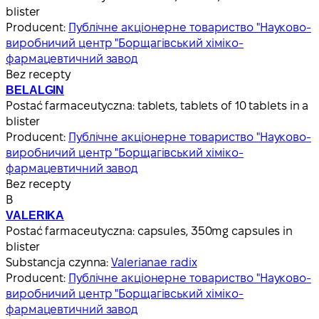
blister
Producent:
Публічне акціонерне товариство "Науково-
виробничий центр "Борщагівський хіміко-
фармацевтичний завод
Bez recepty
BELALGIN
Postać farmaceutyczna:
tablets, tablets of 10 tablets in a
blister
Producent:
Публічне акціонерне товариство "Науково-
виробничий центр "Борщагівський хіміко-
фармацевтичний завод
Bez recepty
В
VALERIKA
Postać farmaceutyczna:
capsules, 350mg capsules in
blister
Substancja czynna:
Valerianae radix
Producent:
Публічне акціонерне товариство "Науково-
виробничий центр "Борщагівський хіміко-
фармацевтичний завод