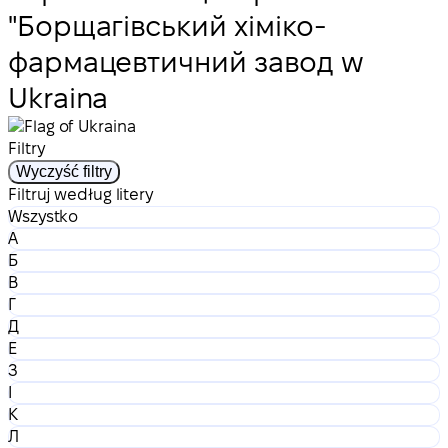
"Борщагівський хіміко-
фармацевтичний завод w
Ukraina
Filtry
Wyczyść filtry
Filtruj według litery
Wszystko
А
Б
В
Г
Д
Е
З
І
К
Л