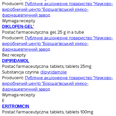
Producent:
Публічне акціонерне товариство "Науково-
виробничий центр "Борщагівський хіміко-
фармацевтичний завод
Wymaga recepty
DIKLOFEN-GEL'
Postać farmaceutyczna:
gel, 25 g in a tube
Producent:
Публічне акціонерне товариство "Науково-
виробничий центр "Борщагівський хіміко-
фармацевтичний завод
Bez recepty
DIPIRIDAMOL
Postać farmaceutyczna:
tablets, tablets 25mg
Substancja czynna:
dipyridamole
Producent:
Публічне акціонерне товариство "Науково-
виробничий центр "Борщагівський хіміко-
фармацевтичний завод
Wymaga recepty
Е
ERITROMICIN
Postać farmaceutyczna:
tablets, tablets 100mg