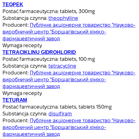
TEOPEK
Postać farmaceutyczna:
tablets, 300mg
Substancja czynna:
theophylline
Producent:
Публічне акціонерне товариство "Науково-
виробничий центр "Борщагівський хіміко-
фармацевтичний завод
Wymaga recepty
TETRACIKLINU GIDROHLORID
Postać farmaceutyczna:
tablets, 100 mg
Substancja czynna:
tetracycline
Producent:
Публічне акціонерне товариство "Науково-
виробничий центр "Борщагівський хіміко-
фармацевтичний завод
Wymaga recepty
TETURAM
Postać farmaceutyczna:
tablets, tablets 150mg
Substancja czynna:
disulfiram
Producent:
Публічне акціонерне товариство "Науково-
виробничий центр "Борщагівський хіміко-
фармацевтичний завод