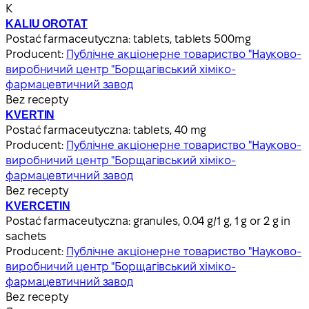
К
KALIU OROTAT
Postać farmaceutyczna:
tablets, tablets 500mg
Producent:
Публічне акціонерне товариство "Науково-
виробничий центр "Борщагівський хіміко-
фармацевтичний завод
Bez recepty
KVERTIN
Postać farmaceutyczna:
tablets, 40 mg
Producent:
Публічне акціонерне товариство "Науково-
виробничий центр "Борщагівський хіміко-
фармацевтичний завод
Bez recepty
KVERCETIN
Postać farmaceutyczna:
granules, 0.04 g/1 g, 1 g or 2 g in
sachets
Producent:
Публічне акціонерне товариство "Науково-
виробничий центр "Борщагівський хіміко-
фармацевтичний завод
Bez recepty