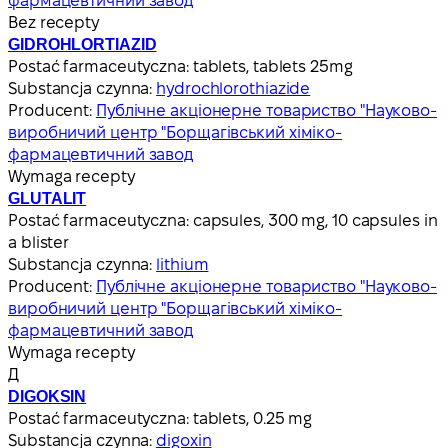
фармацевтичний завод
Bez recepty
GIDROHLORTIAZID
Postać farmaceutyczna:
tablets, tablets 25mg
Substancja czynna:
hydrochlorothiazide
Producent:
Публічне акціонерне товариство "Науково-
виробничий центр "Борщагівський хіміко-
фармацевтичний завод
Wymaga recepty
GLUTALIT
Postać farmaceutyczna:
capsules, 300 mg, 10 capsules in
a blister
Substancja czynna:
lithium
Producent:
Публічне акціонерне товариство "Науково-
виробничий центр "Борщагівський хіміко-
фармацевтичний завод
Wymaga recepty
Д
DIGOKSIN
Postać farmaceutyczna:
tablets, 0.25 mg
Substancja czynna:
digoxin