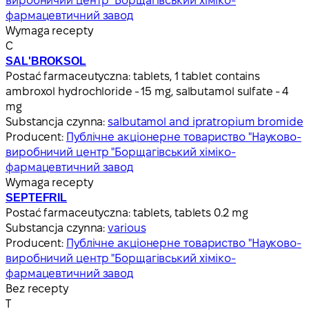
виробничий центр "Борщагівський хіміко-
фармацевтичний завод
Wymaga recepty
С
SAL'BROKSOL
Postać farmaceutyczna:
tablets, 1 tablet contains
ambroxol hydrochloride - 15 mg, salbutamol sulfate - 4
mg
Substancja czynna:
salbutamol and ipratropium bromide
Producent:
Публічне акціонерне товариство "Науково-
виробничий центр "Борщагівський хіміко-
фармацевтичний завод
Wymaga recepty
SEPTEFRIL
Postać farmaceutyczna:
tablets, tablets 0.2 mg
Substancja czynna:
various
Producent:
Публічне акціонерне товариство "Науково-
виробничий центр "Борщагівський хіміко-
фармацевтичний завод
Bez recepty
Т