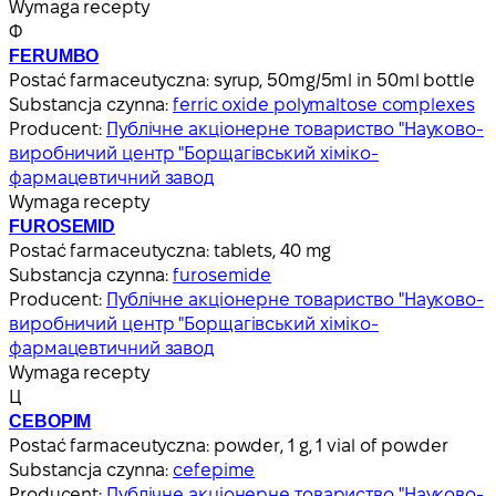
Wymaga recepty
Ф
FERUMBO
Postać farmaceutyczna:
syrup, 50mg/5ml in 50ml bottle
Substancja czynna:
ferric oxide polymaltose complexes
Producent:
Публічне акціонерне товариство "Науково-
виробничий центр "Борщагівський хіміко-
фармацевтичний завод
Wymaga recepty
FUROSEMID
Postać farmaceutyczna:
tablets, 40 mg
Substancja czynna:
furosemide
Producent:
Публічне акціонерне товариство "Науково-
виробничий центр "Борщагівський хіміко-
фармацевтичний завод
Wymaga recepty
Ц
CEBOPIM
Postać farmaceutyczna:
powder, 1 g, 1 vial of powder
Substancja czynna:
cefepime
Producent:
Публічне акціонерне товариство "Науково-