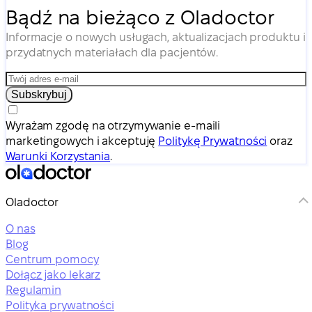
Bądź na bieżąco z Oladoctor
Informacje o nowych usługach, aktualizacjach produktu i
przydatnych materiałach dla pacjentów.
Subskrybuj
Wyrażam zgodę na otrzymywanie e-maili
marketingowych i akceptuję
Politykę Prywatności
oraz
Warunki Korzystania
.
Oladoctor
O nas
Blog
Centrum pomocy
Dołącz jako lekarz
Regulamin
Polityka prywatności