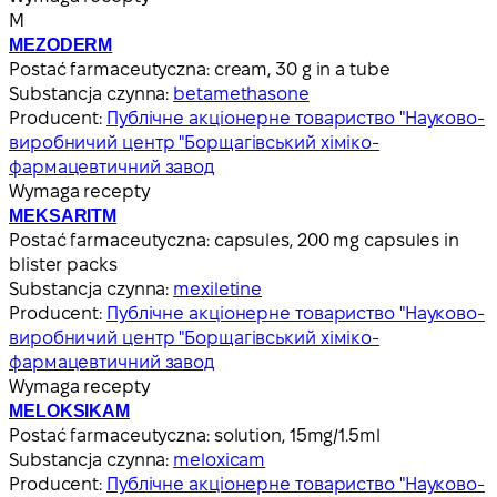
М
MEZODERM
Postać farmaceutyczna:
cream, 30 g in a tube
Substancja czynna:
betamethasone
Producent:
Публічне акціонерне товариство "Науково-
виробничий центр "Борщагівський хіміко-
фармацевтичний завод
Wymaga recepty
MEKSARITM
Postać farmaceutyczna:
capsules, 200 mg capsules in
blister packs
Substancja czynna:
mexiletine
Producent:
Публічне акціонерне товариство "Науково-
виробничий центр "Борщагівський хіміко-
фармацевтичний завод
Wymaga recepty
MELOKSIKAM
Postać farmaceutyczna:
solution, 15mg/1.5ml
Substancja czynna:
meloxicam
Producent:
Публічне акціонерне товариство "Науково-