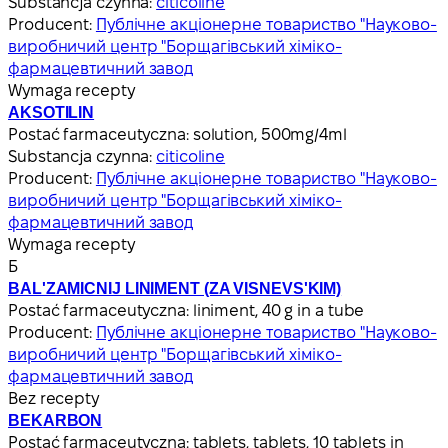
Substancja czynna:
citicoline
Producent:
Публічне акціонерне товариство "Науково-
виробничий центр "Борщагівський хіміко-
фармацевтичний завод
Wymaga recepty
AKSOTILIN
Postać farmaceutyczna:
solution, 500mg/4ml
Substancja czynna:
citicoline
Producent:
Публічне акціонерне товариство "Науково-
виробничий центр "Борщагівський хіміко-
фармацевтичний завод
Wymaga recepty
Б
BAL'ZAMICNIJ LINIMENT (ZA VISNEVS'KIM)
Postać farmaceutyczna:
liniment, 40 g in a tube
Producent:
Публічне акціонерне товариство "Науково-
виробничий центр "Борщагівський хіміко-
фармацевтичний завод
Bez recepty
BEKARBON
Postać farmaceutyczna:
tablets, tablets, 10 tablets in