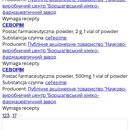
виробничий центр "Борщагівський хіміко-
фармацевтичний завод
Wymaga recepty
CEBOPIM
Postać farmaceutyczna:
powder, 2 g, 1 vial of powder
Substancja czynna:
cefepime
Producent:
Публічне акціонерне товариство "Науково-
виробничий центр "Борщагівський хіміко-
фармацевтичний завод
Wymaga recepty
CEBOPIM
Postać farmaceutyczna:
powder, 500mg, 1 vial of powder
Substancja czynna:
cefepime
Producent:
Публічне акціонерне товариство "Науково-
виробничий центр "Борщагівський хіміко-
фармацевтичний завод
Wymaga recepty
1
2
3
…
17