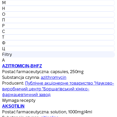
М
Н
О
П
Р
С
Т
Ф
Ц
Filtry
А
AZITROMICIN-BHFZ
Postać farmaceutyczna:
capsules, 250mg
Substancja czynna:
azithromycin
Producent:
Публічне акціонерне товариство "Науково-
виробничий центр "Борщагівський хіміко-
фармацевтичний завод
Wymaga recepty
AKSOTILIN
Postać farmaceutyczna:
solution, 1000mg/4ml