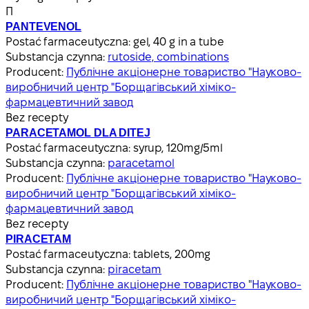
П
PANTEVENOL
Postać farmaceutyczna:
gel, 40 g in a tube
Substancja czynna:
rutoside, combinations
Producent:
Публічне акціонерне товариство "Науково-
виробничий центр "Борщагівський хіміко-
фармацевтичний завод
Bez recepty
PARACETAMOL DLA DITEJ
Postać farmaceutyczna:
syrup, 120mg/5ml
Substancja czynna:
paracetamol
Producent:
Публічне акціонерне товариство "Науково-
виробничий центр "Борщагівський хіміко-
фармацевтичний завод
Bez recepty
PIRACETAM
Postać farmaceutyczna:
tablets, 200mg
Substancja czynna:
piracetam
Producent:
Публічне акціонерне товариство "Науково-
виробничий центр "Борщагівський хіміко-