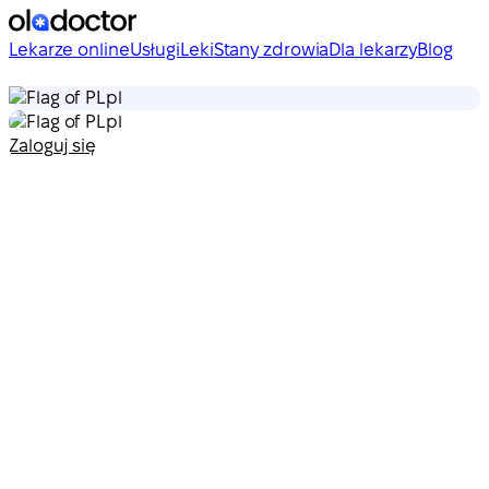
Lekarze online
Usługi
Leki
Stany zdrowia
Dla lekarzy
Blog
pl
pl
Zaloguj się