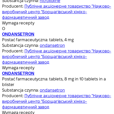
Substancja czynna:
nitroxoline
Producent:
Публічне акціонерне товариство "Науково-
виробничий центр "Борщагівський хіміко-
фармацевтичний завод
Wymaga recepty
О
ONDANSETRON
Postać farmaceutyczna:
tablets, 4 mg
Substancja czynna:
ondansetron
Producent:
Публічне акціонерне товариство "Науково-
виробничий центр "Борщагівський хіміко-
фармацевтичний завод
Wymaga recepty
ONDANSETRON
Postać farmaceutyczna:
tablets, 8 mg in 10 tablets in a
blister
Substancja czynna:
ondansetron
Producent:
Публічне акціонерне товариство "Науково-
виробничий центр "Борщагівський хіміко-
фармацевтичний завод
Wymaga recepty