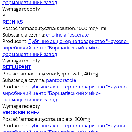
фармацевтичний завод
Wymaga recepty
Р
REJNIKS
Postać farmaceutyczna:
solution, 1000 mg/4 ml
Substancja czynna:
choline alfoscerate
Producent:
Публічне акціонерне товариство "Науково-
виробничий центр "Борщагівський хіміко-
фармацевтичний завод
Wymaga recepty
REFLUPANT
Postać farmaceutyczna:
lyophilizate, 40 mg
Substancja czynna:
pantoprazole
Producent:
Публічне акціонерне товариство "Науково-
виробничий центр "Борщагівський хіміко-
фармацевтичний завод
Wymaga recepty
RIBOKSIN-BHFZ
Postać farmaceutyczna:
tablets, 200mg
Producent:
Публічне акціонерне товариство "Науково-