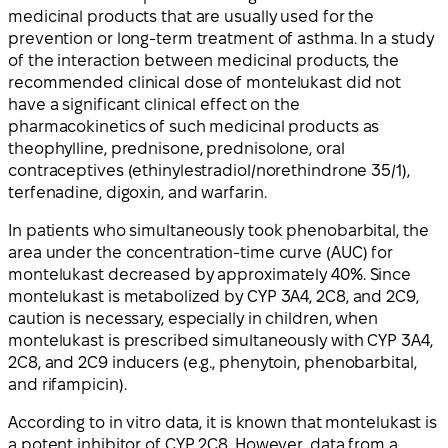
medicinal products that are usually used for the
prevention or long-term treatment of asthma. In a study
of the interaction between medicinal products, the
recommended clinical dose of montelukast did not
have a significant clinical effect on the
pharmacokinetics of such medicinal products as
theophylline, prednisone, prednisolone, oral
contraceptives (ethinylestradiol/norethindrone 35/1),
terfenadine, digoxin, and warfarin.
In patients who simultaneously took phenobarbital, the
area under the concentration-time curve (AUC) for
montelukast decreased by approximately 40%. Since
montelukast is metabolized by CYP 3A4, 2C8, and 2C9,
caution is necessary, especially in children, when
montelukast is prescribed simultaneously with CYP 3A4,
2C8, and 2C9 inducers (e.g., phenytoin, phenobarbital,
and rifampicin).
According to in vitro data, it is known that montelukast is
a potent inhibitor of CYP 2C8. However, data from a