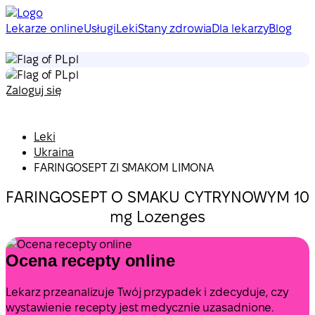
Lekarze online
Usługi
Leki
Stany zdrowia
Dla lekarzy
Blog
pl
pl
Zaloguj się
Leki
Ukraina
FARINGOSEPT ZI SMAKOM LIMONA
FARINGOSEPT O SMAKU CYTRYNOWYM 10
mg Lozenges
Ocena recepty online
Lekarz przeanalizuje Twój przypadek i zdecyduje, czy
wystawienie recepty jest medycznie uzasadnione.