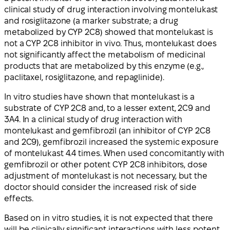
clinical study of drug interaction involving montelukast
and rosiglitazone (a marker substrate; a drug
metabolized by CYP 2C8) showed that montelukast is
not a CYP 2C8 inhibitor in vivo. Thus, montelukast does
not significantly affect the metabolism of medicinal
products that are metabolized by this enzyme (e.g.,
paclitaxel, rosiglitazone, and repaglinide).
In vitro studies have shown that montelukast is a
substrate of CYP 2C8 and, to a lesser extent, 2C9 and
3A4. In a clinical study of drug interaction with
montelukast and gemfibrozil (an inhibitor of CYP 2C8
and 2C9), gemfibrozil increased the systemic exposure
of montelukast 4.4 times. When used concomitantly with
gemfibrozil or other potent CYP 2C8 inhibitors, dose
adjustment of montelukast is not necessary, but the
doctor should consider the increased risk of side
effects.
Based on in vitro studies, it is not expected that there
will be clinically significant interactions with less potent