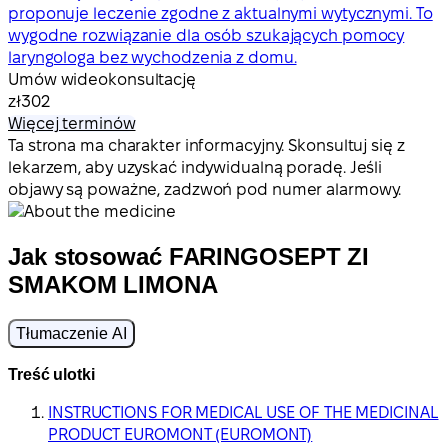
proponuje leczenie zgodne z aktualnymi wytycznymi. To
wygodne rozwiązanie dla osób szukających pomocy
laryngologa bez wychodzenia z domu.
Umów wideokonsultację
zł302
Więcej terminów
Ta strona ma charakter informacyjny. Skonsultuj się z
lekarzem, aby uzyskać indywidualną poradę. Jeśli
objawy są poważne, zadzwoń pod numer alarmowy.
Jak stosować FARINGOSEPT ZI
SMAKOM LIMONA
Tłumaczenie AI
Treść ulotki
INSTRUCTIONS FOR MEDICAL USE OF THE MEDICINAL
PRODUCT EUROMONT (EUROMONT)