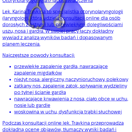
Otorynolaryngologia
17 lat doświadczenia
Lek. Karina Travkina to specjalistka otorynolaryngologii
(laryngolog), która udziela konsultacji online dla osób
dorosłych z ostrymi lub przewlekłymi dolegliwościami
uszu, nosa i gardła. W swojej pracy łączy dokładny
wywiad z analizą wyników badań i dopasowanym
planem leczenia.
Najczęstsze powody konsultacji:
przewlekłe zapalenie gardła, nawracające
zapalenie migdałków
nieżyt nosa: alergiczny, naczynioruchowy, polekowy
zatkany nos, zapalenie zatok, spływanie wydzieliny
po tylnej ścianie gardła
nawracające krwawienia z nosa, ciało obce w uchu,
nosie lub gardle
woskowina w uchu, dysfunkcja trąbki słuchowej
Podczas konsultacji online lek. Travkina przeprowadza
dokładną ocenę objawów, tłumaczy wyniki badań i