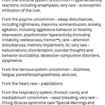
From the immune system: uncommon – hypersensitivity
reactions, including anaphylaxis; very rare – eosinophilic
infiltration of the liver.
From the psyche: uncommon – sleep disturbances,
including nightmares, insomnia, somnambulism, anxiety,
agitation, including aggressive behavior or hostility,
depression, psychomotor hyperactivity (including
irritability, restlessness, tremor**); rare – attention
disturbances, memory impairment, tic; very rare –
hallucinations, disorientation, suicidal thoughts and
behavior (suicidality), obsessive-compulsive disorders,
dysphemia.
From the nervous system: uncommon – dizziness,
fatigue, paresthesia/hypesthesia, seizures.
From the heart: rare – palpitations.
From the respiratory system, thoracic cavity, and
mediastinum: uncommon – nasal bleeding; very rare –
Churg-Strauss syndrome (see "Special Warnings and