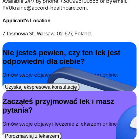
Available 24/7 by phone: +380993100335 or by email:
PVUkraine@accord-healthcare.com
.
Applicant's Location
7 Tasmowa St., Warsaw, 02-677, Poland.
Nie jesteś pewien, czy ten lek jest
odpowiedni dla ciebie?
Omów swoje objawy i leczenie z lekarzem online.
Uzyskaj ekspresową konsultację
Zacząłeś przyjmować lek i masz
pytania?
Omów swoje objawy i leczenie z lekarzem online.
Porozmawiaj z lekarzem