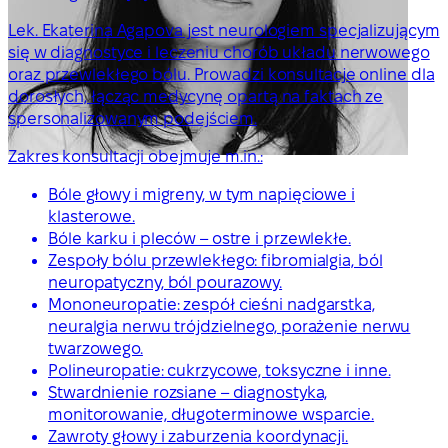
Lek. Ekaterina Agapova jest neurologiem specjalizującym
się w diagnostyce i leczeniu chorób układu nerwowego
oraz przewlekłego bólu. Prowadzi konsultacje online dla
dorosłych, łącząc medycynę opartą na faktach ze
spersonalizowanym podejściem.
Zakres konsultacji obejmuje m.in.:
Bóle głowy i migreny, w tym napięciowe i
klasterowe.
Bóle karku i pleców – ostre i przewlekłe.
Zespoły bólu przewlekłego: fibromialgia, ból
neuropatyczny, ból pourazowy.
Mononeuropatie: zespół cieśni nadgarstka,
neuralgia nerwu trójdzielnego, porażenie nerwu
twarzowego.
Polineuropatie: cukrzycowe, toksyczne i inne.
Stwardnienie rozsiane – diagnostyka,
monitorowanie, długoterminowe wsparcie.
Zawroty głowy i zaburzenia koordynacji.