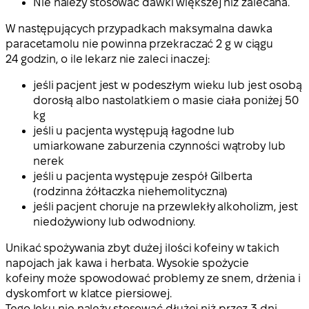
Nie należy stosować dawki większej niż zalecana.
W następujących przypadkach maksymalna dawka
paracetamolu nie powinna przekraczać 2 g w ciągu
24 godzin, o ile lekarz nie zaleci inaczej:
jeśli pacjent jest w podeszłym wieku lub jest osobą
dorosłą albo nastolatkiem o masie ciała poniżej 50
kg
jeśli u pacjenta występują łagodne lub
umiarkowane zaburzenia czynności wątroby lub
nerek
jeśli u pacjenta występuje zespół Gilberta
(rodzinna żółtaczka niehemolityczna)
jeśli pacjent choruje na przewlekły alkoholizm, jest
niedożywiony lub odwodniony.
Unikać spożywania zbyt dużej ilości kofeiny w takich
napojach jak kawa i herbata. Wysokie spożycie
kofeiny może spowodować problemy ze snem, drżenia i
dyskomfort w klatce piersiowej.
Tego leku nie należy stosować dłużej niż przez 3 dni.