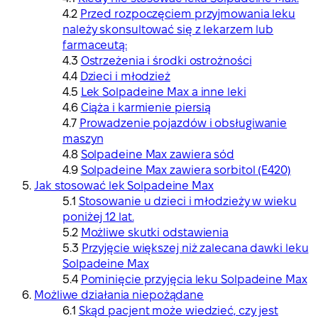
Przed rozpoczęciem przyjmowania leku
należy skonsultować się z lekarzem lub
farmaceutą:
Ostrzeżenia i środki ostrożności
Dzieci i młodzież
Lek Solpadeine Max a inne leki
Ciąża i karmienie piersią
Prowadzenie pojazdów i obsługiwanie
maszyn
Solpadeine Max zawiera sód
Solpadeine Max zawiera sorbitol (E420)
Jak stosować lek Solpadeine Max
Stosowanie u dzieci i młodzieży w wieku
poniżej 12 lat.
Możliwe skutki odstawienia
Przyjęcie większej niż zalecana dawki leku
Solpadeine Max
Pominięcie przyjęcia leku Solpadeine Max
Możliwe działania niepożądane
Skąd pacjent może wiedzieć, czy jest