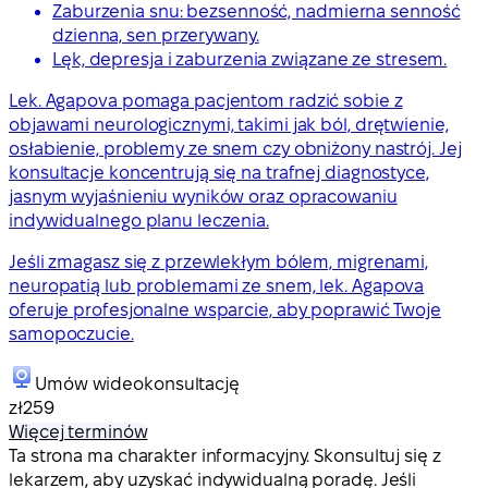
Zaburzenia snu: bezsenność, nadmierna senność
dzienna, sen przerywany.
Lęk, depresja i zaburzenia związane ze stresem.
Lek. Agapova pomaga pacjentom radzić sobie z
objawami neurologicznymi, takimi jak ból, drętwienie,
osłabienie, problemy ze snem czy obniżony nastrój. Jej
konsultacje koncentrują się na trafnej diagnostyce,
jasnym wyjaśnieniu wyników oraz opracowaniu
indywidualnego planu leczenia.
Jeśli zmagasz się z przewlekłym bólem, migrenami,
neuropatią lub problemami ze snem, lek. Agapova
oferuje profesjonalne wsparcie, aby poprawić Twoje
samopoczucie.
Umów wideokonsultację
zł259
Więcej terminów
Ta strona ma charakter informacyjny. Skonsultuj się z
lekarzem, aby uzyskać indywidualną poradę. Jeśli