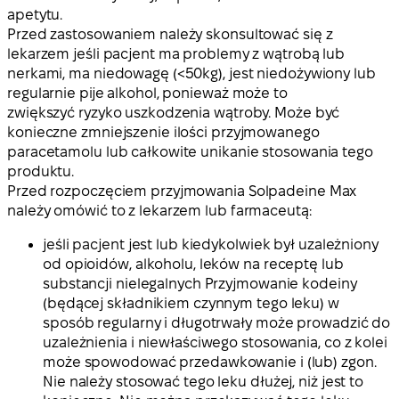
apetytu.
Przed zastosowaniem należy skonsultować się z
lekarzem jeśli pacjent ma problemy z wątrobą lub
nerkami, ma niedowagę (<50kg), jest niedożywiony lub
regularnie pije alkohol, ponieważ może to
zwiększyć ryzyko uszkodzenia wątroby. Może być
konieczne zmniejszenie ilości przyjmowanego
paracetamolu lub całkowite unikanie stosowania tego
produktu.
Przed rozpoczęciem przyjmowania Solpadeine Max
należy omówić to z lekarzem lub farmaceutą:
jeśli pacjent jest lub kiedykolwiek był uzależniony
od opioidów, alkoholu, leków na receptę lub
substancji nielegalnych Przyjmowanie kodeiny
(będącej składnikiem czynnym tego leku) w
sposób regularny i długotrwały może prowadzić do
uzależnienia i niewłaściwego stosowania, co z kolei
może spowodować przedawkowanie i (lub) zgon.
Nie należy stosować tego leku dłużej, niż jest to