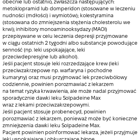
obecnie lub ostatnio, zwłaszcza następujących:
metoklopramid lub domperidon (stosowane w leczeniu
nudności (mdłości) i wymiotów); kolestyramina
(stosowana do zmniejszenia stężenia cholesterolu we
krwi); inhibitory monoaminooksydazy (MAOI)
przepisywane w celu leczenia depresji przyjmowane
w ciągu ostatnich 2 tygodni albo substancje powodujące
senność (np. leki uspokajające, leki
przeciwdepresyjne lub alkohol).
Jeśli pacjent stosuje leki rozrzedzające krew (leki
przeciwzakrzepowe np. warfaryna i pochodne
kumaryny) oraz musi przyjmować lek przeciwbólowy
codziennie, powinien porozmawiać z lekarzem
na temat ryzyka krwawienia, ale może nadal przyjmować
sporadycznie dawki leku Solpadeine Max
wraz z lekami przeciwzakrzepowymi.
Jeśli pacjent stosuje probenecyd, powinien
porozmawiać z lekarzem, ponieważ może być konieczne
zmniejszenia dawki leku Solpadeine Max.
Pacjent powinien poinformować lekarza, jeżeli przyjmuje
leki uspokajające i obkurczające błonę