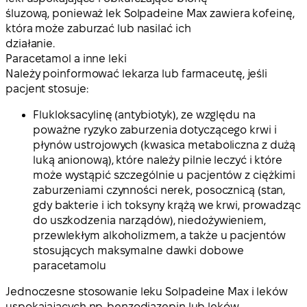
śluzową, ponieważ lek Solpadeine Max zawiera kofeinę,
która może zaburzać lub nasilać ich
działanie.
Paracetamol a inne leki
Należy poinformować lekarza lub farmaceutę, jeśli
pacjent stosuje:
Flukloksacylinę (antybiotyk), ze względu na
poważne ryzyko zaburzenia dotyczącego krwi i
płynów ustrojowych (kwasica metaboliczna z dużą
luką anionową), które należy pilnie leczyć i które
może wystąpić szczególnie u pacjentów z ciężkimi
zaburzeniami czynności nerek, posocznicą (stan,
gdy bakterie i ich toksyny krążą we krwi, prowadząc
do uszkodzenia narządów), niedożywieniem,
przewlekłym alkoholizmem, a także u pacjentów
stosujących maksymalne dawki dobowe
paracetamolu
Jednoczesne stosowanie leku Solpadeine Max i leków
uspokajających np. benzodiazepin lub leków