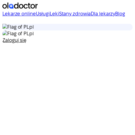
Lekarze online
Usługi
Leki
Stany zdrowia
Dla lekarzy
Blog
pl
pl
Zaloguj się