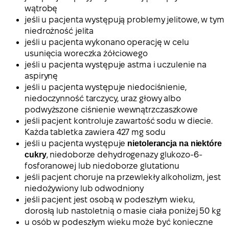
wątrobę
jeśli u pacjenta występują problemy jelitowe, w tym
niedrożność jelita
jeśli u pacjenta wykonano operację w celu
usunięcia woreczka żółciowego
jeśli u pacjenta występuje astma i uczulenie na
aspirynę
jeśli u pacjenta występuje niedociśnienie,
niedoczynność tarczycy, uraz głowy albo
podwyższone ciśnienie wewnątrzczaszkowe
jeśli pacjent kontroluje zawartość sodu w diecie.
Każda tabletka zawiera 427 mg sodu
jeśli u pacjenta występuje
nietolerancja na niektóre
cukry
, niedoborze dehydrogenazy glukozo-6-
fosforanowej lub niedoborze glutationu
jeśli pacjent choruje na przewlekły alkoholizm, jest
niedożywiony lub odwodniony
jeśli pacjent jest osobą w podeszłym wieku,
dorosłą lub nastoletnią o masie ciała poniżej 50 kg
u osób w podeszłym wieku może być konieczne