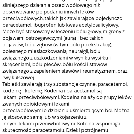
silniejszego działania przeciwbólowego niż
obserwowane po podaniu innych leków
przeciwbólowych, takich jak zawierające pojedynczo
paracetamol, ibuprofen lub kwas acetylosalicylowy.
Może być stosowany w leczeniu bólu głowy, migreny z
objawami ostrzegawczymi (aurą) i bez takich
objawów, bólu zębów (w tym bólu po ekstrakcji),
bolesnego miesiączkowania, neuralgii, bólu
związanego z uszkodzeniami w wyniku wysiłku i
skręceniami, bólu pleców, bólu kości i stawów
związanego z zapaleniem stawów i reumatyzmem, oraz
rwy kulszowej.
Tabletki zawierają trzy substancje czynne: paracetamol,
kodeinę i kofeinę. Kodeina i paracetamol są
lekami przeciwbólowymi. Kodeina należy do grupy leków
zwanych opioidowymi lekami
przeciwbólowymi o działaniu uśmierzającym ból. Można
ją stosować samą lub w skojarzeniu z
innymi lekami przeciwbólowymi. Kofeina wspomaga
skuteczność paracetamolu. Dzięki potrójnemu