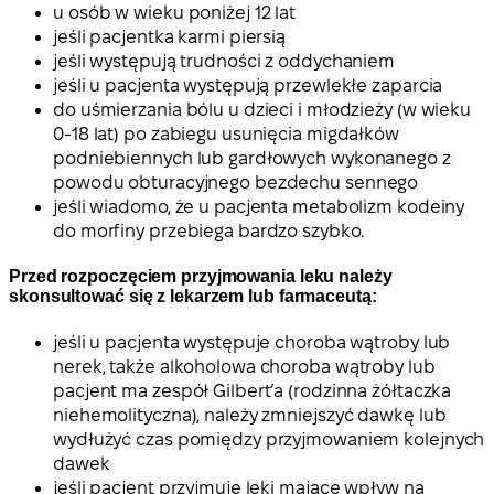
u osób w wieku poniżej 12 lat
jeśli pacjentka karmi piersią
jeśli występują trudności z oddychaniem
jeśli u pacjenta występują przewlekłe zaparcia
do uśmierzania bólu u dzieci i młodzieży (w wieku
0-18 lat) po zabiegu usunięcia migdałków
podniebiennych lub gardłowych wykonanego z
powodu obturacyjnego bezdechu sennego
jeśli wiadomo, że u pacjenta metabolizm kodeiny
do morfiny przebiega bardzo szybko.
Przed rozpoczęciem przyjmowania leku należy
skonsultować się z lekarzem lub farmaceutą:
jeśli u pacjenta występuje choroba wątroby lub
nerek, także alkoholowa choroba wątroby lub
pacjent ma zespół Gilbert’a (rodzinna żółtaczka
niehemolityczna), należy zmniejszyć dawkę lub
wydłużyć czas pomiędzy przyjmowaniem kolejnych
dawek
jeśli pacjent przyjmuje leki mające wpływ na