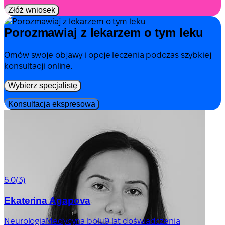
Złóż wniosek
Porozmawiaj z lekarzem o tym leku
Omów swoje objawy i opcje leczenia podczas szybkiej
konsultacji online.
Wybierz specjalistę
Konsultacja ekspresowa
5.0
(3)
Ekaterina Agapova
Neurologia
Medycyna bólu
9 lat doświadczenia