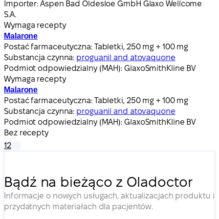
Importer:
Aspen Bad Oldesloe GmbH Glaxo Wellcome
S.A.
Wymaga recepty
Malarone
Postać farmaceutyczna:
Tabletki, 250 mg + 100 mg
Substancja czynna:
proguanil and atovaquone
Podmiot odpowiedzialny (MAH):
GlaxoSmithKline BV
Wymaga recepty
Malarone
Postać farmaceutyczna:
Tabletki, 250 mg + 100 mg
Substancja czynna:
proguanil and atovaquone
Podmiot odpowiedzialny (MAH):
GlaxoSmithKline BV
Bez recepty
1
2
Bądź na bieżąco z Oladoctor
Informacje o nowych usługach, aktualizacjach produktu i
przydatnych materiałach dla pacjentów.