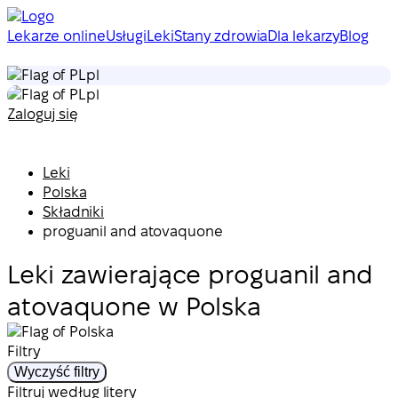
Lekarze online
Usługi
Leki
Stany zdrowia
Dla lekarzy
Blog
pl
pl
Zaloguj się
Leki
Polska
Składniki
proguanil and atovaquone
Leki zawierające proguanil and
atovaquone w Polska
Filtry
Wyczyść filtry
Filtruj według litery