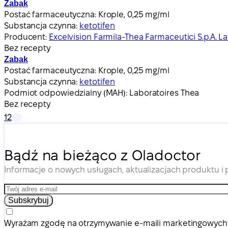
Zabak
Postać farmaceutyczna:
Krople, 0,25 mg/ml
Substancja czynna:
ketotifen
Producent:
Excelvision Farmila-Thea Farmaceutici S.p.A. L
Bez recepty
Zabak
Postać farmaceutyczna:
Krople, 0,25 mg/ml
Substancja czynna:
ketotifen
Podmiot odpowiedzialny (MAH):
Laboratoires Thea
Bez recepty
1
2
Bądź na bieżąco z Oladoctor
Informacje o nowych usługach, aktualizacjach produktu i
Subskrybuj
Wyrażam zgodę na otrzymywanie e-maili marketingowych