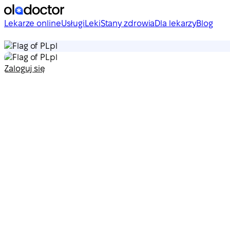
Lekarze online
Usługi
Leki
Stany zdrowia
Dla lekarzy
Blog
pl
pl
Zaloguj się