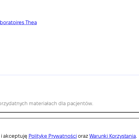
aboratoires Thea
 przydatnych materiałach dla pacjentów.
 i akceptuję
Politykę Prywatności
oraz
Warunki Korzystania
.