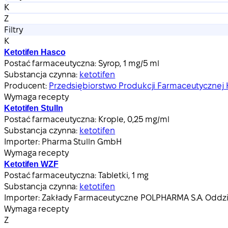
K
Z
Filtry
K
Ketotifen Hasco
Postać farmaceutyczna:
Syrop, 1 mg/5 ml
Substancja czynna:
ketotifen
Producent:
Przedsiębiorstwo Produkcji Farmaceutycznej 
Wymaga recepty
Ketotifen Stulln
Postać farmaceutyczna:
Krople, 0,25 mg/ml
Substancja czynna:
ketotifen
Importer:
Pharma Stulln GmbH
Wymaga recepty
Ketotifen WZF
Postać farmaceutyczna:
Tabletki, 1 mg
Substancja czynna:
ketotifen
Importer:
Zakłady Farmaceutyczne POLPHARMA S.A. Oddzi
Wymaga recepty
Z