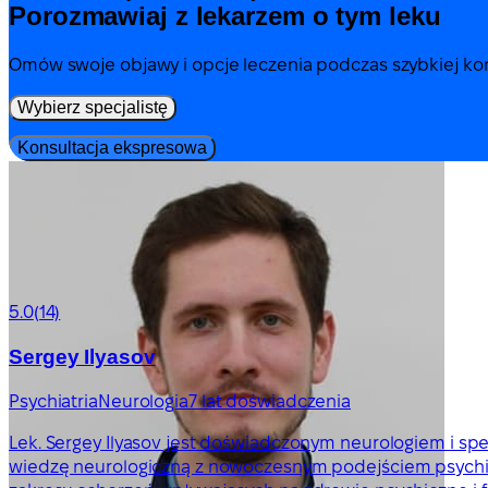
Porozmawiaj z lekarzem o tym leku
Omów swoje objawy i opcje leczenia podczas szybkiej kons
Wybierz specjalistę
Konsultacja ekspresowa
5.0
(14)
Sergey Ilyasov
Psychiatria
Neurologia
7 lat doświadczenia
Lek. Sergey Ilyasov jest doświadczonym neurologiem i specj
wiedzę neurologiczną z nowoczesnym podejściem psychia