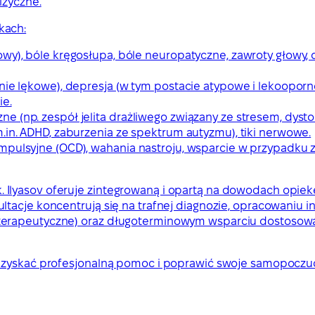
izyczne.
kach:
wy), bóle kręgosłupa, bóle neuropatyczne, zawroty głowy, 
nie lękowe), depresja (w tym postacie atypowe i lekooporn
ie.
e (np. zespół jelita drażliwego związany ze stresem, dyst
.in. ADHD, zaburzenia ze spektrum autyzmu), tiki nerwowe.
ompulsyjne (OCD), wahania nastroju, wsparcie w przypadku
, lek. Ilyasov oferuje zintegrowaną i opartą na dowodach op
ltacje koncentrują się na trafnej diagnozie, opracowaniu 
oterapeutyczne) oraz długoterminowym wsparciu dostoso
 uzyskać profesjonalną pomoc i poprawić swoje samopoczuc