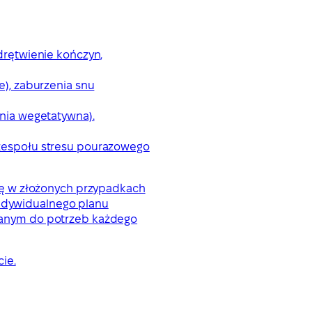
drętwienie kończyn,
e), zaburzenia snu
onia wegetatywna).
 zespołu stresu pourazowego
iekę w złożonych przypadkach
indywidualnego planu
wanym do potrzeb każdego
ie.