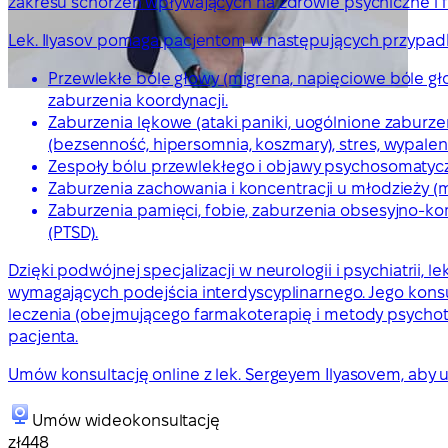
zakresu schorzeń wpływających na zdrowie psychiczne i f
Lek. Ilyasov pomaga pacjentom w następujących przypad
Przewlekłe bóle głowy (migrena, napięciowe bóle gło
zaburzenia koordynacji.
Zaburzenia lękowe (ataki paniki, uogólnione zaburze
(bezsenność, hipersomnia, koszmary), stres, wypalen
Zespoły bólu przewlekłego i objawy psychosomatyczn
Zaburzenia zachowania i koncentracji u młodzieży (m
Zaburzenia pamięci, fobie, zaburzenia obsesyjno-k
(PTSD).
Dzięki podwójnej specjalizacji w neurologii i psychiatrii
wymagających podejścia interdyscyplinarnego. Jego konsu
leczenia (obejmującego farmakoterapię i metody psych
pacjenta.
Umów konsultację online z lek. Sergeyem Ilyasovem, aby
Umów wideokonsultację
zł448