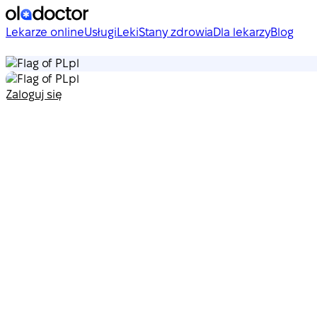
Lekarze online
Usługi
Leki
Stany zdrowia
Dla lekarzy
Blog
pl
pl
Zaloguj się