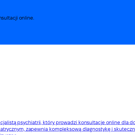
ultacji online.
alistą psychiatrii, który prowadzi konsultacje online dla d
trycznym, zapewnia kompleksową diagnostykę i skuteczne