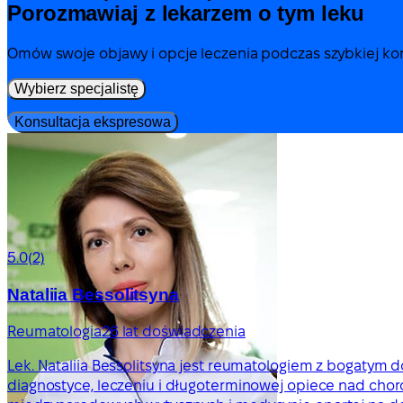
Porozmawiaj z lekarzem o tym leku
Omów swoje objawy i opcje leczenia podczas szybkiej kons
Wybierz specjalistę
Konsultacja ekspresowa
5.0
(2)
Nataliia Bessolitsyna
Reumatologia
26 lat doświadczenia
Lek. Nataliia Bessolitsyna jest reumatologiem z bogatym
diagnostyce, leczeniu i długoterminowej opiece nad cho