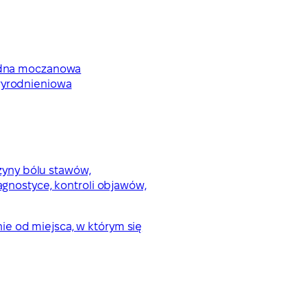
, dna moczanowa
wyrodnieniowa
zyny bólu stawów,
agnostyce, kontroli objawów,
ie od miejsca, w którym się