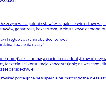
dowodach.
, łuszczycowe zapalenie stawów, zapalenie wielostawowe
tawów, gonartroza, koksartroza, wielostawowa choroba z
awów kręgosłupa (choroba Bechterewa)
rdzina, zapalenia naczyń
owane podejście — pomaga pacjentom zidentyfikować przyc
y leczenia. Jej konsultacje koncentrują się na wczesnej di
ższej perspektywie.
uzyskać profesjonalne wsparcie reumatologiczne niezależn