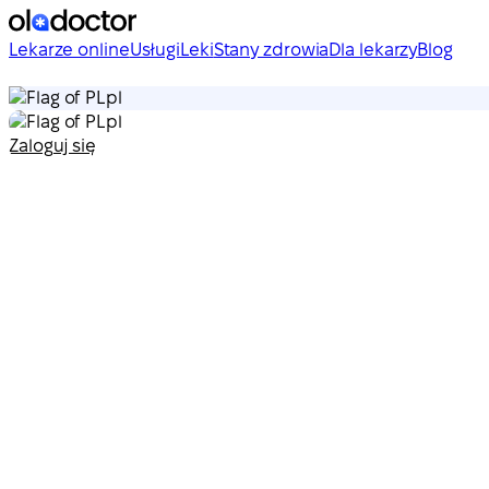
Lekarze online
Usługi
Leki
Stany zdrowia
Dla lekarzy
Blog
pl
pl
Zaloguj się