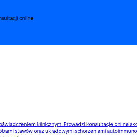
ultacji online.
 doświadczeniem klinicznym. Prowadzi konsultacje online 
robami stawów oraz układowymi schorzeniami autoimmunolo