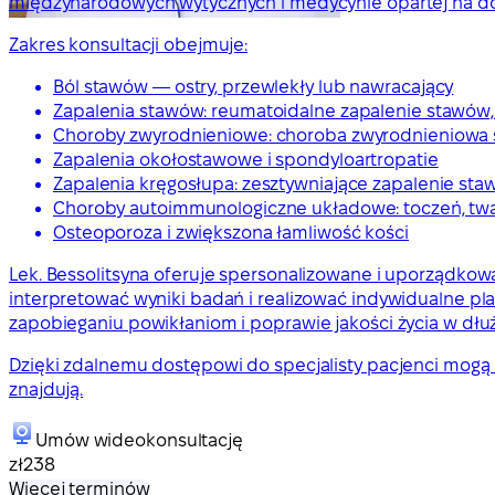
międzynarodowych wytycznych i medycynie opartej na 
Zakres konsultacji obejmuje:
Ból stawów — ostry, przewlekły lub nawracający
Zapalenia stawów: reumatoidalne zapalenie stawów
Choroby zwyrodnieniowe: choroba zwyrodnieniowa s
Zapalenia okołostawowe i spondyloartropatie
Zapalenia kręgosłupa: zesztywniające zapalenie st
Choroby autoimmunologiczne układowe: toczeń, twa
Osteoporoza i zwiększona łamliwość kości
Lek. Bessolitsyna oferuje spersonalizowane i uporządk
interpretować wyniki badań i realizować indywidualne plan
zapobieganiu powikłaniom i poprawie jakości życia w dłu
Dzięki zdalnemu dostępowi do specjalisty pacjenci mogą 
znajdują.
Umów wideokonsultację
zł238
Więcej terminów